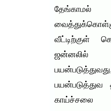
தேங்காம
வைத்துக்கொள
வீட்டிற்குள் 
ஜன்னலில்
பயன்படுத்துவத
பயன்படுத்துவ 
காய்ச்சலை ஏ