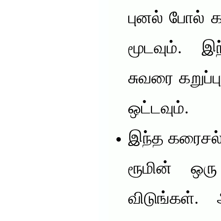
புனல் போல் 
மூடவும். இந
சுவரை கறுப்ப
ஒட்டவும்.
இந்த கரைசல் 
ரூமின் ஒர
விடுங்கள்.