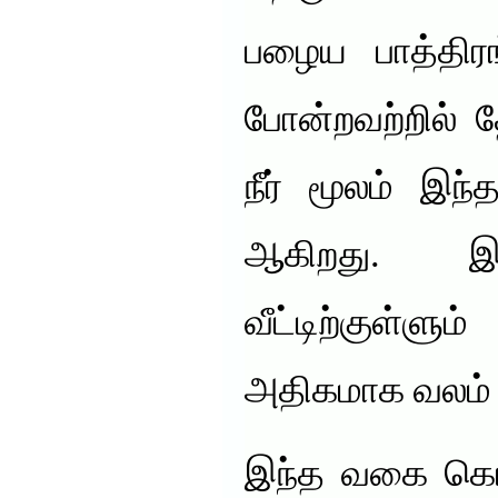
பழைய பாத்திரங
போன்றவற்றில் 
நீர் மூலம் இந்
ஆகிறது. இவ
வீட்டிற்குள்ளு
அதிகமாக வலம் 
இந்த வகை கொசு