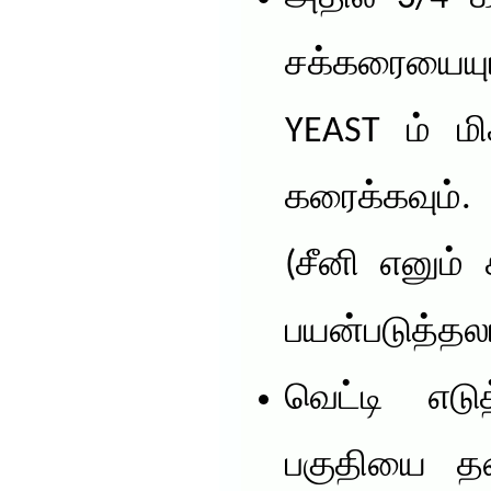
சக்கரையையும
YEAST ம் ம
கரைக்கவும்.
(சீனி எனும்
பயன்படுத்தலா
வெட்டி எடு
பகுதியை தல