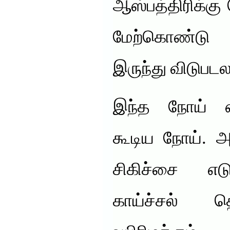
ஆஸ்பத்திரிக்கு
மேற்கொண்டு ட
இருந்து விடுபடல
இந்த நோய் எள
கூடிய நோய். அ
சிகிச்சை எட
காய்ச்சல் தொ