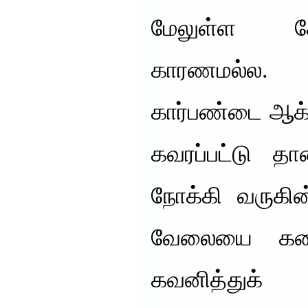
மேலுள்ள 
காரணமல்ல. 
கார்பண்டை ஆக்
கவரப்பட்டு 
நோக்கி வருகி
வேலையை கரைச
கவனித்துக்