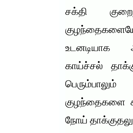
சக்தி குறை
குழந்தைகள
உடனடியாக 
காய்ச்சல் தாக
பெரும்பாலும
குழந்தைகளை கட
நோய் தாக்குதலு