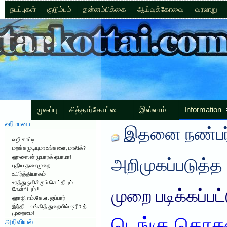
நடப்புகள்
குடும்பம்
தன்னம்பிக்கை
ஆய்வுக்கோவை
வரலாறு
முகப்பு
சித்தார்கோட்டை
இஸ்லாம்
Information
ஹிமானா
இதனை நண்பர்
வழி காட்டி
மறக்கமுடியுமா உங்களை, மாலிக்?
ஹுஸைன் முபாரக் ஒபாமா!
அறிமுகப்படுத்த
புதிய தலைமுறை
உயிர்த்தியாகம்
உரத்து ஒலிக்கும் செய்தியும்
கேள்வியும் !
முறை படிக்கப்பட
ஹாஜி எம்.கே.ஏ. ஜப்பார்
இந்திய வங்கித் துறையில் ஷரீஅத்
முறைமை!
அறிவியல்