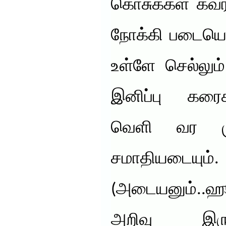
கொசுக்கள் கவரப
நோக்கி படையெடு
உள்ளே செல்லும
இனிப்பு கரை
வெளி வர மு
சமாதியடையும்.
(அடையனும்..ஹூ
அறிவு இரு