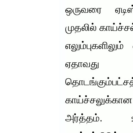
ஒருவரை ஏடிஸ
முதலில் காய்ச்சல
எலும்புகளிலும்
ஏதாவது 
தொடங்கும்பட்
காய்ச்சலுக்
அர்த்தம்.