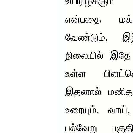
உயிரிழக்கும
என்பதை மக்க
வேண்டும். இ
நிலையில் இதே 
உள்ள பிளட்லெ
இதனால் மனித 
உரையும். வாய்
பல்வேறு பகுத