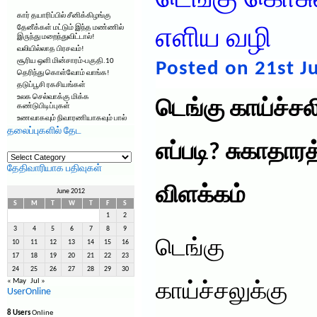
டெங்கு கொசு
கார் தயாரிப்பில் சீனிக்கிழங்கு
தேனீக்கள் மட்டும் இந்த மண்ணில்
எளிய வழி
இருந்து மறைந்துவிட்டால்!
வலியில்லாத பிரசவம்!
சூரிய ஒளி மின்சாரம்-பகுதி.10
Posted on 21st J
தெரிந்து கொள்வோம் வாங்க!
தடுப்பூசி ரகசியங்கள்
உலக செல்வாக்கு மிக்க
டெங்கு காய்ச்சலி
கண்டுபிடிப்புகள்
உணவாகவும் நிவாரணியாகவும் பால்
தலைப்புகளில் தேட
எப்படி? சுகாதா
தலைப்புகளில்
தேட
தேதிவாரியாக பதிவுகள்
விளக்கம்
June 2012
S
M
T
W
T
F
S
1
2
3
4
5
6
7
8
9
டெங்கு
10
11
12
13
14
15
16
17
18
19
20
21
22
23
24
25
26
27
28
29
30
« May
Jul »
காய்ச்சலுக்கு
UserOnline
8 Users
Online