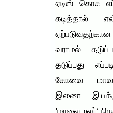
ஏடிஸ் கொசு எப
கடித்தால் எ
ஏற்படுவதற்க
வராமல் தடுப்ப
தடுப்பது எப்ப
கோவை மாவட்
இணை இயக்குன
‘மாலை மலர்’ நிர