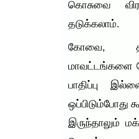
கொசுவை விர
தடுக்கலாம்.
கோவை, திர
மாவட்டங்களை ப
பாதிப்பு இல
ஒப்பிடும்போது 
இருந்தாலும் ம