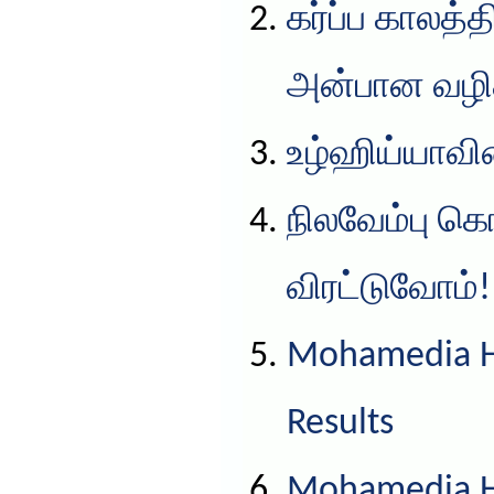
கர்ப்ப காலத்
அன்பான வழிக
உழ்ஹிய்யாவின
நிலவேம்பு க
விரட்டுவோம்!
Mohamedia HS
Results
Mohamedia HS