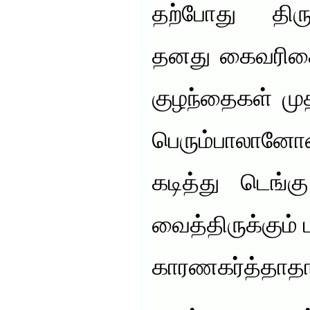
தற்போது திரு
தனது கைவரிசைய
குழந்தைகள் மு
பெரும்பாலானோர
கடித்து டெங்க
வைத்திருக்கும்
காரணகர்த்தாதா