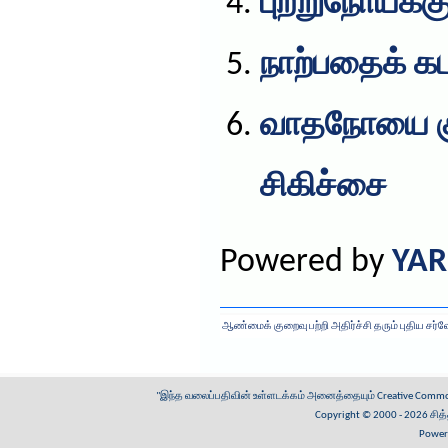
புற்றுநோய்க்கு
நாற்பதைக் கட
வாதநோயை கு
சிகிச்சை
Powered by
YAR
ஆண்மைக் குறைவு பற்றி அதிர்ச்சி தரும் புதிய சர்வ
"இந்த வலைப்பதிவின் உள்ளடக்கம் அனைத்தையும்
Creative Common
Copyright © 2000 - 2026
சித
Power