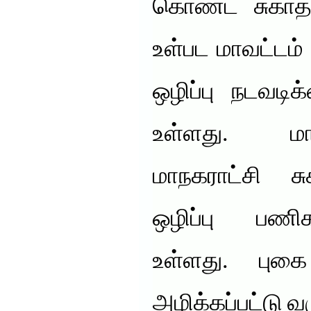
கொண்ட சுகாதா
உள்பட மாவட்டம்
ஒழிப்பு நடவட
உள்ளது. மா
மாநகராட்சி ச
ஒழிப்பு பணிக
உள்ளது. புக
அழிக்கப்பட்டு வ