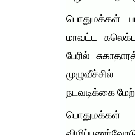
பொதுமக்கள் ப
மாவட்ட கலெக
பேரில் சுகாதா
முழுவீச்சில
நடவடிக்கை மேற
பொதுமக்க
விழிப்புணர்வோ