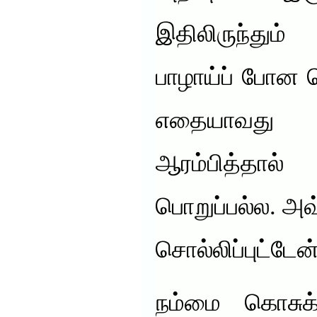
இதிலிருந்தும
பாழாய்ப் போன க
எதையாவது 
ஆரம்பித்தா
பொறுப்பல்ல. அ
சொல்லிப்புட்டேன்
நம்மை கொசுக்க