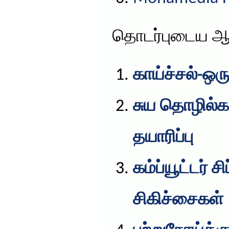
தொடர்புடைய ஆ
காய்ச்சல்-ஒர
சுய தொழில்கள
தயாரிப்பு
கம்ப்யூட்டர் 
சிகிச்சைகள்