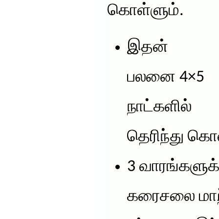
கொள்ளும்.
இதன்
பலனை 4×5
நாட்களில்
தெரிந்து கொ
3 வாரங்களுக
கரைசலை மாற்