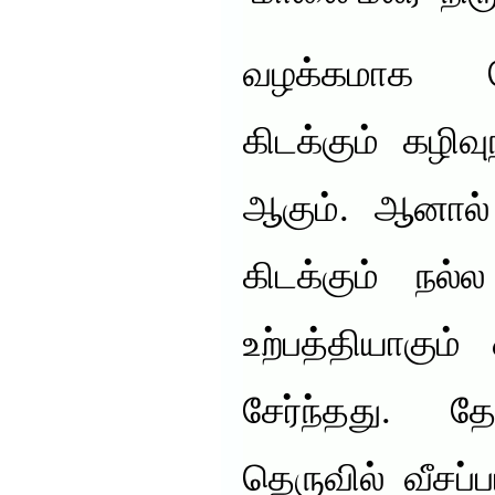
வழக்கமாக க
கிடக்கும் கழிவுந
ஆகும். ஆனால்
கிடக்கும் நல்
உற்பத்தியாகும
சேர்ந்தது. தே
தெருவில் வீசப்ப