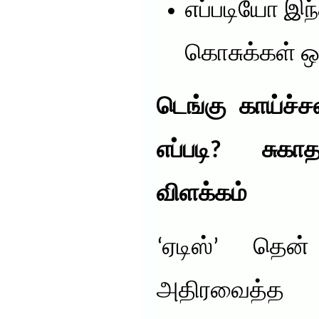
எப்படியோ இந
கொசுக்கள் ஒழ
டெங்கு காய்ச்சல
எப்படி? சுகா
விளக்கம்
‘ஏடிஸ்’ தெ
அதிரவைத்த 