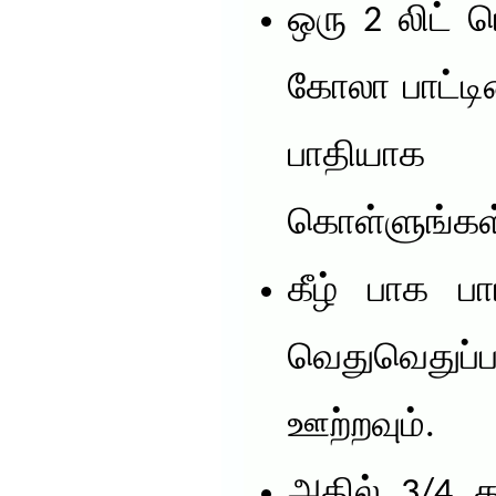
ஒரு 2 லிட்
கோலா பாட்டி
பாதியாக 
கொள்ளுங்கள
கீழ் பாக பா
வெதுவெது
ஊற்றவும்.
அதில் 3/4 கப