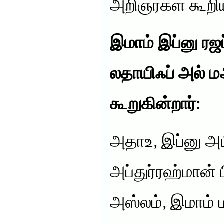
அறிஞர்கள் கூறி
இமாம் இப்னு ரஜ
லதாயிஃப் அல் ம
கூறுகின்றார்:
அதாஉ, இப்னு அப
அப்துர்ரஹ்மான் 
அஸ்லம், இமாம் 