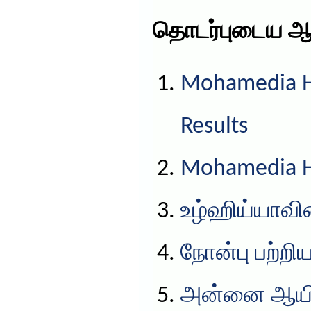
தொடர்புடைய ஆ
Mohamedia HS
Results
Mohamedia HS
உழ்ஹிய்யாவின
நோன்பு பற்றிய
அன்னை ஆயிஷ