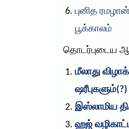
புனித ரமழான்
பூக்காலம்‎
தொடர்புடைய ஆ
மீலாது விழாக
ஷரீபுகளும்(?)
இஸ்லாமிய த
ஹஜ் வழிகாட்ட