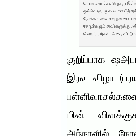
சொல் செயல்களிலிருந்து இஸ்ல
ஒவ்வொரு புதுமையான பித்அத்
நோக்கம் எவ்வளவு நன்மையாக இ
தோழர்களும் அவர்களுக்கு பி
வெறுத்தார்கள். அதை விட்டும்
குறிப்பாக ஷஅப
இரவு விழா (பர
பள்ளிவாசல்களை
மின் விளக்குக
அந்நாளில் நோன