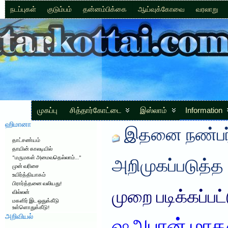
நடப்புகள்
குடும்பம்
தன்னம்பிக்கை
ஆய்வுக்கோவை
வரலாறு
முகப்பு
சித்தார்கோட்டை
இஸ்லாம்
Information
ஹிமானா
இதனை நண்பர்
தாட்சண்யம்
தாயின் காலடியில்
“மருமகள் அமைவதெல்லாம்…”
அறிமுகப்படுத்த
முன் வரிசை
உயிர்த்தியாகம்
பிரார்த்தனை வலியது!
முறை படிக்கப்பட
வில்லன்
மகளிர் இட ஒதுக்கீடு
உள்ளொதுக்கீடு!
அறிவியல்