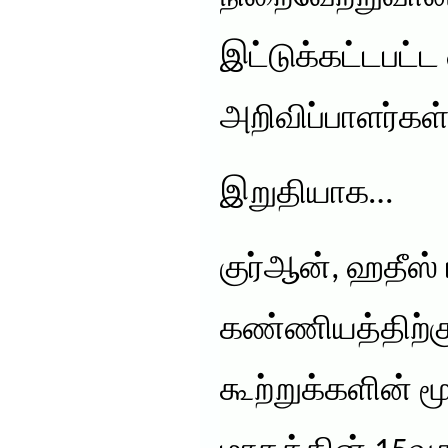
இட்டுக்கட்டபட்
அறிவிப்பாளர்கள
இறுதியாக…
குர்ஆன், ஹதீஸ் 
கண்ணியத்திற்க
கூற்றுக்களின் 