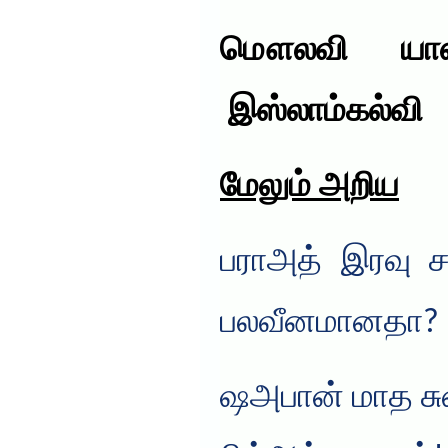
மௌலவி யாஸி
இஸ்லாம்கல்வி
மேலும் அறிய‌
பராஅத் இரவு ச
பலவீனமானதா? –
ஷஅபான் மாத சு