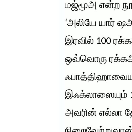
மஜ்மூஅ என்ற நூல
‘அலியே யார் ஷ
இரவில் 100 ரக்
ஒவ்வொரு ரக்கஅத
ஃபாத்திஹாவையும
இஃக்லாஸையும் 
அவரின் எல்லா 
நிறைவேற்றுவான்