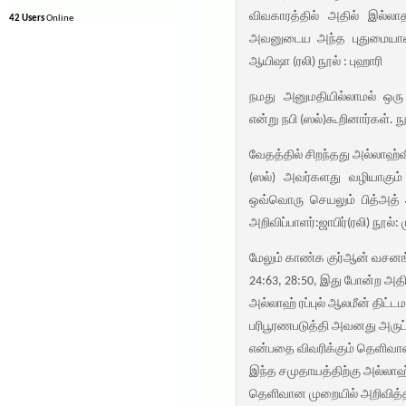
விவகாரத்தில் அதில் இல்ல
42 Users
Online
அவனுடைய அந்த புதுமையான கா
ஆயிஷா (ரலி) நூல் : புஹாரி
நமது அனுமதியில்லாமல் ஒரு
என்று நபி (ஸல்)கூறினார்கள். நூ
வேதத்தில் சிறந்தது அல்லாஹ்
(ஸல்) அவர்களது வழியாகும் (
ஒவ்வொரு செயலும் பித்அத் 
அறிவிப்பாளர்:ஜாபிர்(ரலி) நூல்: 
மேலும் காண்க குர்ஆன் வசனங்கள
24:63, 28:50, இது போன்ற அ
அல்லாஹ் ரப்புல் ஆலமீன் திட்ட
பரிபூரணபடுத்தி அவனது அருட
என்பதை விவரிக்கும் தெளிவா
இந்த சமுதாயத்திற்கு அல்லாஹ
தெளிவான முறையில் அறிவித்த 