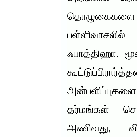
தொழுகைகள
பள்ளிவாசலில்
ஃபாத்திஹா, மூ
கூட்டுப்பிர
அன்பளிப்பு
தர்மங்கள் செ
அணிவது, வி