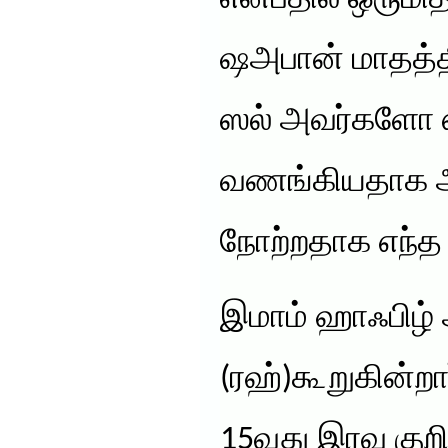
ஷஅபான் மாதத்தி
ஸல் அவர்களோ 
வணங்கியதாக அந
நோற்றதாக எந்த
இமாம் ஹாஃபிழ் 
(ரஹ்)கூறுகின்றா
15வது இரவு குற