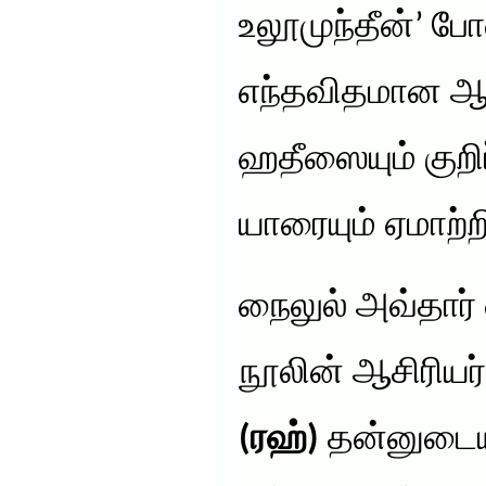
உலூமுந்தீன்’ போ
எந்தவிதமான ஆத
ஹதீஸையும் குறிப
யாரையும் ஏமாற்
நைலுல் அவ்தார் 
நூலின் ஆசிரியர
(ரஹ்)
தன்னுடைய