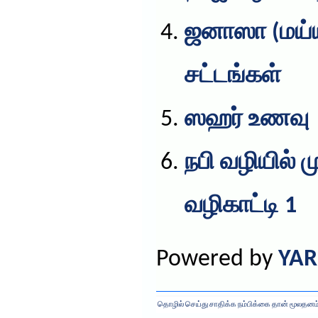
ஜனாஸா (மய்ய
சட்டங்கள்
ஸஹர் உணவு
நபி வழியில்
வழிகாட்டி 1
Powered by
YAR
தொழில் செய்து சாதிக்க நம்பிக்கை தான் மூலதனம