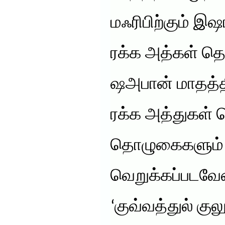
மஃரிபிற்கும் இஷா
ரக்க அத்கள் த
ஷஅபான் மாதத்தி
ரக்க அத்துகள்
தொழுகைகளும்
வெறுக்கப்படவ
‘குவ்வத்துல் கு