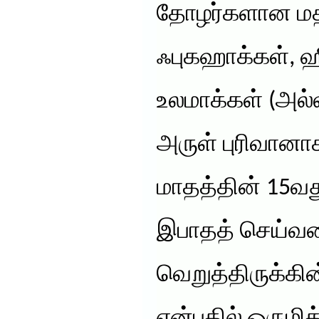
தோழர்களான மத
ஃபுகஹாக்கள்,
உலமாக்கள் (அல
அருள் புரிவான
மாதத்தின் 15வது 
இபாதத் செய்வ
வெறுத்திருக்கி
என்பதில் ஒருமித