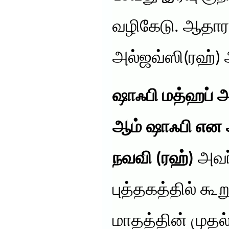
வழிகேடு. ஆதாரம
அல்ஜவ்ஸி(ரஹ்)
ஷாஃபி மத்ஹப் அ
ஆம் ஷாஃபி என 
நவவி (ரஹ்)
அவர்
புத்தகத்தில் கூற
மாதத்தின் முதல