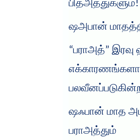
பித்அத்துகளும்!
ஷஅபான் மாதத்தி
“பராஅத்” இரவு 
எக்காரணங்களா
பலவீனப்படுகின
ஷஃபான் மாத அம
பராஅத்தும்