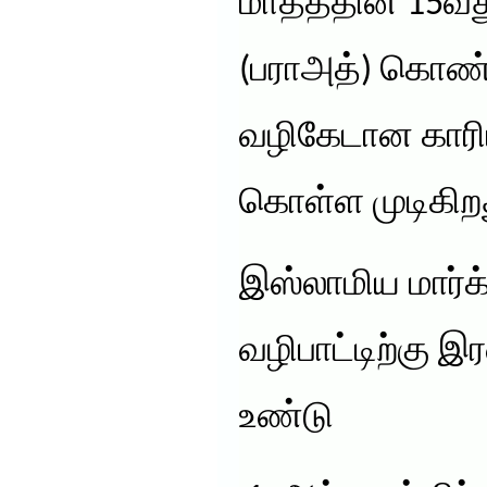
மாதத்தின் 15வத
(பராஅத்) கொண்
வழிகேடான காரி
கொள்ள முடிகிற
இஸ்லாமிய மார்க
வழிபாட்டிற்கு 
உண்டு