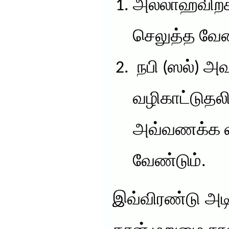
அல்லாஹ்விற
செலுத்த வேண
நபி (ஸல்) அவ
வழிகாட்டுதலி
அவ்வணக்க 
வேண்டும்.
இவ்விரண்டு அட