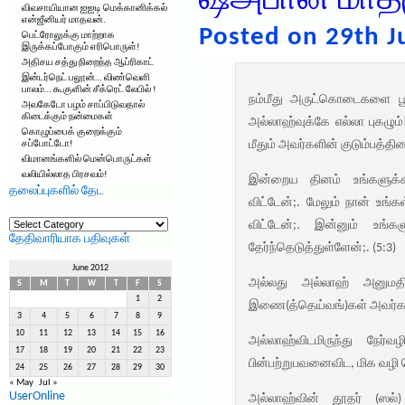
ஷஅபான் மாதமு
விவசாயியான ஐஐடி மெக்கானிக்கல்
என்ஜீனியர் மாதவன்.
Posted on 29th J
பெட்ரோலுக்கு மாற்றாக
இருக்கப்போகும் எரிபொருள்!
அதிசய சத்து நிறைந்த ஆப்ரிகாட்
இன்டர்நெட் பலூன்… விண்வெளி
பாலம்… கூகுளின் சீக்ரெட் லேபில் !
நம்மீது அருட்கொடைகளை பூர்
அவகேடோ பழம் சாப்பிடுவதால்
கிடைக்கும் நன்மைகள்
அல்லாஹ்வுக்கே எல்லா புகழும்
கொழுப்பைக் குறைக்கும்
மீதும் அவர்களின் குடும்பத்தி
சப்போட்டோ!
விமானங்களில் மென்பொருட்கள்
வலியில்லாத பிரசவம்!
இன்றைய தினம் உங்களுக்கா
தலைப்புகளில் தேட
விட்டேன்;. மேலும் நான் உங்
தலைப்புகளில்
விட்டேன்;. இன்னும் உங்
தேட
தேதிவாரியாக பதிவுகள்
தேர்ந்தெடுத்துள்ளேன்;. (5:3)
June 2012
அல்லது அல்லாஹ் அனுமதிக
S
M
T
W
T
F
S
1
2
இணை(த்தெய்வங்)கள் அவர்களு
3
4
5
6
7
8
9
10
11
12
13
14
15
16
அல்லாஹ்விடமிருந்து நேர்
17
18
19
20
21
22
23
பின்பற்றுபவனைவிட, மிக வழி 
24
25
26
27
28
29
30
« May
Jul »
UserOnline
அல்லாஹ்வின் தூதர் (ஸல்