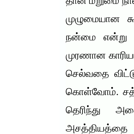
தான் மறுமை நாள
முழுமையான கூல
நன்மை என்று ந
முரணான காரியங்
செல்வதை விட்ட
கொள்வோம். சத
தெரிந்து அதை
அசத்தியத்தை அ