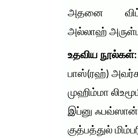
அதனை விட்ட
அல்லாஹ் அருள்
உதவிய நூல்கள்:
பாஸ்(ரஹ்) அவர
முஹிம்மா லிஉமூம
இப்னு ஃபவ்ஸான்
குத்பத்துல் மிம்ப