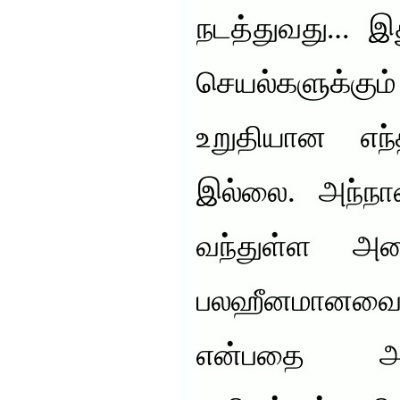
நடத்துவது… 
செயல்களுக்க
உறுதியான எந
இல்லை. அந்நாள
வந்துள்ள அன
பலஹீனமானவை இ
என்பதை அத