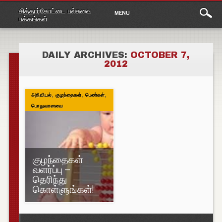
Main
Skip
சித்தார்கோட்டை பல்சுவை
MENU
to
menu
பக்கங்கள்
content
DAILY ARCHIVES:
OCTOBER 7,
2012
,
,
,
அறிவியல்
குழந்தைகள்
பெண்கள்
பொதுவானவை
குழந்தைகள்
வளர்ப்பு –
தெரிந்து
கொள்ளுங்கள்!