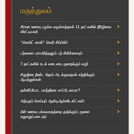
மருத்துவம்
சீரான உணவு பழக்க வழக்கத்தால் 11 நாட்களில் நீரிழிவை
விரட்டியவர்
“வெயிட் லாஸ்” வெரி சிம்பிள்!
பற்களை பராமரித்தலும் பற் சிகிச்சையும்
7 நாட்களில் உடல் எடையை குறைக்கும் வழி
சிறுநீரை நீண்ட நேரம் அடக்குவதால் சந்திக்கும்
ஆபத்துக்கள்
தள்ளிப்போட மாத்திரை சாப்பிடலாமா?
அற்புதம் செய்யும் ஆன்டிஆக்ஸிடன்ட்கள்!
மீன் உணவு பக்கவாதத்தை தடுக்கும்; மூளை
சுறுசுறுப்படையும்