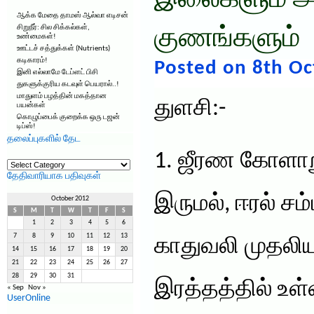
இலைகளும் அ
ஆக்க மேதை தாமஸ் ஆல்வா எடிசன்
சிறுநீர்: சில சிக்கல்கள்,
குணங்களும்
உண்மைகள்!
ஊட்டச் சத்துக்கள் (Nutrients)
கடிகாரம்!
Posted on 8th Oc
இனி எல்லாமே டேப்ளட் பிசி
துகளுக்குரிய கடவுள் பெயரால்..!
மாதுளம் பழத்தின் மகத்தான
துளசி:-
பயன்கள்
கொழுப்பைக் குறைக்க ஒரு டஜன்
டிப்ஸ்!
தலைப்புகளில் தேட
1. ஜீரண கோளாறு
தலைப்புகளில்
தேட
தேதிவாரியாக பதிவுகள்
இருமல், ஈரல் ச
October 2012
S
M
T
W
T
F
S
1
2
3
4
5
6
7
8
9
10
11
12
13
காதுவலி முதலியவ
14
15
16
17
18
19
20
21
22
23
24
25
26
27
28
29
30
31
இரத்தத்தில் உ
« Sep
Nov »
UserOnline