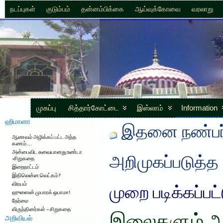
நடப்புகள்
குடும்பம்
தன்னம்பிக்கை
ஆய்வுக்கோவை
வரலாறு
முகப்பு
சித்தார்கோட்டை
இஸ்லாம்
Information
ஹிமானா
இதனை நண்பர்
ஆணவம் அழிக்கப் பட்ட அந்த
கணம்….
அன்பைவிட சுவையானது உண்டா
அறிமுகப்படுத்த
-சிறுகதை
இறைநாட்டம்
இதிலென்ன வெட்கம்?
விரயம்
முறை படிக்கப்பட
ஹுஸைன் முபாரக் ஒபாமா!
நேர்மை
விருந்தினர்கள் – சிறுகதை
அறிவியல்