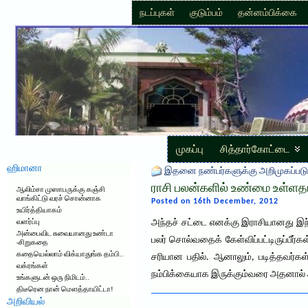
நடப்புகள்
குடும்பம்
தன்னம்பிக்கை
முகப்பு
சித்தார்கோட்டை
ஹிமானா
இதனை நண்பர்களுக்கு அறிமுகப்படு
ராசி பலன்களில் உண்மை உள்ளதா
ஆலிம்சா முஸாபருக்கு கஞ்சி
வாங்கிட்டு வரச் சொன்னாக
Posted on 16th December, 2012
உயிர்த்தியாகம்
அந்தச் சட்டை எனக்கு இராசியானது இந
வளர்ப்பு
அன்பைவிட சுவையானது உண்டா
பலர் சொல்வதைக் கேள்விப்பட்டிருப்பீர்
-சிறுகதை
கதையெல்லாம் விக்யாதுங்க தம்பி..
சரியான பதில். ஆனாலும், படித்தவர்க
வக்ரங்கள்
நம்பிக்கையாக இருக்கும்வரை அதனால
உங்களுடன் ஒரு நிமிடம்..
திடீரென நான் மௌத்தாயிட்டா!
அறிவியல்