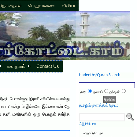
சிறுகதைகள்
பொதுவானவை
வீடியோ
சுகாதாரம்
Contact Us
Hadeeths/Quran Search
புகாரி
முஸ்லிம்
குர்ஆன்
ந்தப் பொண்ணு இராசி சரியில்லை என்று
தமிழில் தளத்தில் தேட:
 உண்மையா? என்றால் இல்லவே இல்லை என்பதே
ரு தனி மனிதனின் ஒரு பொருள் சார்ந்த
அறிவியல்
பாலூட்டும் புறா