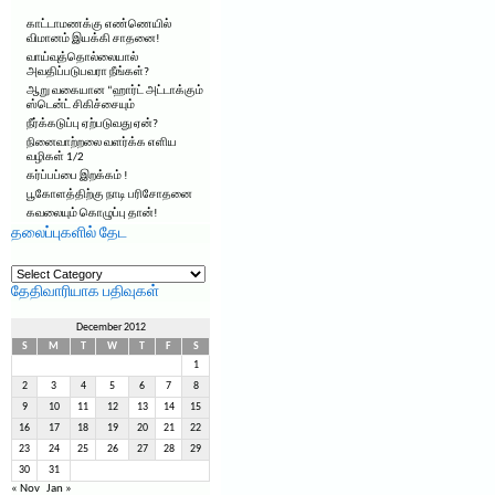
காட்டாமணக்கு எண்ணெயில்
விமானம் இயக்கி சாதனை!
வாய்வுத்தொல்லையால்
அவதிப்படுபவரா நீங்கள்?
ஆறு வகையான “ஹார்ட் அட்டாக்கும்
ஸ்டென்ட் சிகிச்சையும்
நீர்க்கடுப்பு ஏற்படுவது ஏன்?
நினைவாற்றலை வளர்க்க எளிய
வழிகள் 1/2
கர்ப்பப்பை இறக்கம் !
பூகோளத்திற்கு நாடி பரிசோதனை
கவலையும் கொழுப்பு தான்!
தலைப்புகளில் தேட
தலைப்புகளில்
தேட
தேதிவாரியாக பதிவுகள்
December 2012
S
M
T
W
T
F
S
1
2
3
4
5
6
7
8
9
10
11
12
13
14
15
16
17
18
19
20
21
22
23
24
25
26
27
28
29
30
31
« Nov
Jan »