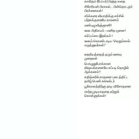
காகிதம் (பேப்பர்) பிறந்த கதை
சிசேரியன் பிரசவம்… பின்தொடரும்
பிரச்னைகள்!
சர்க்கரை வியாதிக்கு எச்சில்
பற்றாக்குறையே காரணம்
மண்புழு விஞ்ஞானி!
உலக அதிசயம் – மனித மூளை!
கர்ப்பப்பை இறக்கம் !
உலகம் கொண்டாடிய ‘வெறும்கால்
மருத்துவர்கள்!’
தைரியத்தைத் தரும் உணவு
முறைகள்
பொழுதுபோக்கான
விஷயங்களையே எப்படி தொழில்
ஆக்கலாம்?
சதீஷ்கரில் சாதனை படைத்திட்ட
தமிழ் பெண் கலெக்டர்
பூகோளத்திற்கு நாடி பரிசோதனை
மாற்ற முடியாததை ஏற்றுக்
கொள்ளுங்கள்!