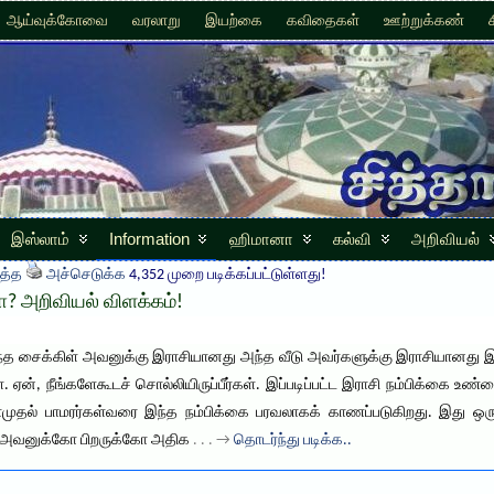
ஆய்வுக்கோவை
வரலாறு
இயற்கை
கவிதைகள்
ஊற்றுக்கண்
இஸ்லாம்
Information
ஹிமானா
கல்வி
அறிவியல்
த்த
அச்செடுக்க
4,352 முறை படிக்கப்பட்டுள்ளது!
? அறிவியல் விளக்கம்!
்த சைக்கிள் அவனுக்கு இராசியானது அந்த வீடு அவர்களுக்கு இராசியானது இ
கள். ஏன், நீங்களேகூடச் சொல்லியிருப்பீர்கள். இப்படிப்பட்ட இராசி நம்பிக்கை
ள்முதல் பாமரர்கள்வரை இந்த நம்பிக்கை பரவலாகக் காணப்படுகிறது. இது ஒ
் அவனுக்கோ பிறருக்கோ அதிக
. . . →
தொடர்ந்து படிக்க..