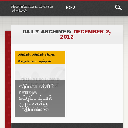
Main
Skip
சித்தார்கோட்டை பல்சுவை
MENU
to
menu
பக்கங்கள்
content
DAILY ARCHIVES:
DECEMBER 2,
2012
,
,
அறிவியல்
அறிவியல் அற்புதம்
,
பொதுவானவை
மருத்துவம்
கர்ப்பகாலத்தில்
உணவுக்
கட்டுப்பாட்டால்
குழந்தைக்கு
பாதிப்பில்லை