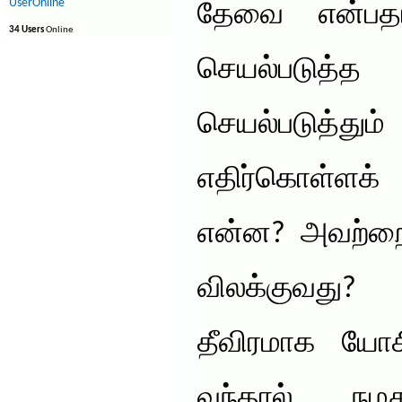
UserOnline
தேவை என்பதா
34 Users
Online
செயல்படுத்த
செயல்படுத்
எதிர்கொள்ளக்
என்ன? அவற்றை 
விலக்குவது?
தீவிரமாக யோசி
வந்தால், நம