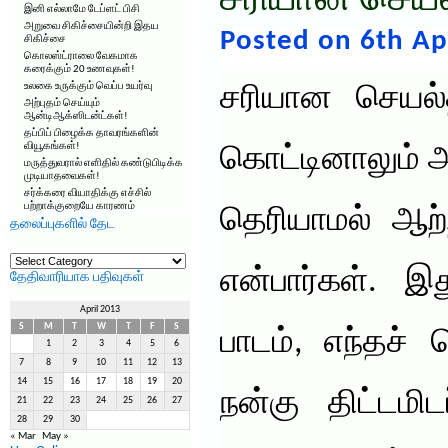
சரியான செயல
இனி எல்லாமே டேப்ளட் பிசி
அறுவை சிகிச்சையின்றி இதய
Posted on 6th Apr
சிகிச்சை
கொலஸ்ட்ராலை வேகமாக
கரைக்கும் 20 உணவுகள்!
உலகை உருக்கும் வெப்ப உயர்வு
சரியான செயல்த
அற்புதம் செய்யும்
ஆன்டிஆக்ஸிடன்ட்கள்!
தப்பிப் பிழைக்க தாவரங்களின்
வியூகங்கள்!
கொட்டினாலும் 
மருத்துவரால் எளிதில் கண்டுபிடிக்க
முடியாதவைகள்!
சர்க்கரை வியாதிக்கு எச்சில்
பற்றாக்குறையே காரணம்
தெரியாமல் ஆற்
தலைப்புகளில் தேட
தலைப்புகளில்
தேட
என்பார்கள். இ
தேதிவாரியாக பதிவுகள்
April 2013
S
M
T
W
T
F
S
பாடம், எந்தச்
1
2
3
4
5
6
7
8
9
10
11
12
13
14
15
16
17
18
19
20
நன்கு திட்டமிட
21
22
23
24
25
26
27
28
29
30
« Mar
May »