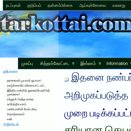
நடப்புகள்
குடும்பம்
தன்னம்பிக்கை
ஆய்வுக்கோவை
வரலாறு
முகப்பு
சித்தார்கோட்டை
இஸ்லாம்
Information
ஹிமானா
இதனை நண்பர்
ஹுஸைன் முபாரக் ஒபாமா!
வாழ்க்கையே விளையாட்டாய்…
இந்திய வங்கித் துறையில் ஷரீஅத்
அறிமுகப்படுத்த
முறைமை!
சந்தூக் பிறந்த கதை
உயிர்த்தியாகம்
பணியாளின் மேல் பரிவு
முறை படிக்கப்பட
தொடுவானம்
வலி
அறிவியல்