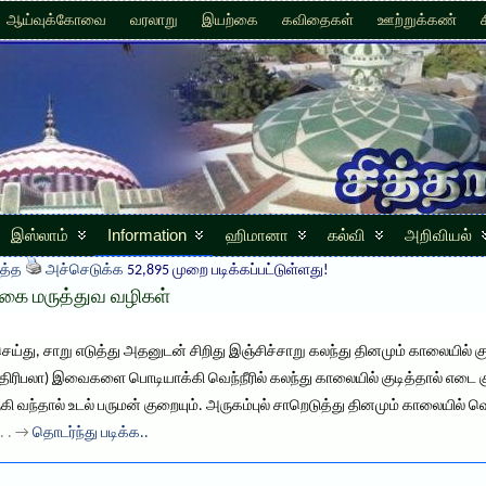
ஆய்வுக்கோவை
வரலாறு
இயற்கை
கவிதைகள்
ஊற்றுக்கண்
இஸ்லாம்
Information
ஹிமானா
கல்வி
அறிவியல்
த்த
அச்செடுக்க
52,895 முறை படிக்கப்பட்டுள்ளது!
கை மருத்துவ வழிகள்
ய்து, சாறு எடுத்து அதனுடன் சிறிது இஞ்சிச்சாறு கலந்து தினமும் காலையில் குட
் (திரிபலா) இவைகளை பொடியாக்கி வெந்நீரில் கலந்து காலையில் குடித்தால் எடை 
ுகி வந்தால் உடல் பருமன் குறையும். அருகம்புல் சாறெடுத்து தினமும் காலையில் வ
 . . →
தொடர்ந்து படிக்க..