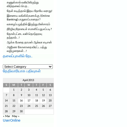
கணுக்கால் வலியிலிருந்து
விடுதலைப் பெற…
தேள் கடித்தால் இதய நோயே வராது!
இணைய வங்கிக்கணக்கு (Online
Banking) பாதுகாப்பானதா?
வாழைப்பழத்தில் இருந்து மின்சாரம்
நீரிழிவு நோயைச் சமாளிப்பது எப்படி?
தோள்பட்டை வலி தொந்தரவு
தந்தால்…!
ஆக்க மேதை தாமஸ் ஆல்வா எடிசன்
அஜீரண கோளாறை விரட்ட பத்து
வழிமுறைகள்…!
தலைப்புகளில் தேட
தலைப்புகளில்
தேட
தேதிவாரியாக பதிவுகள்
April 2013
S
M
T
W
T
F
S
1
2
3
4
5
6
7
8
9
10
11
12
13
14
15
16
17
18
19
20
21
22
23
24
25
26
27
28
29
30
« Mar
May »
UserOnline