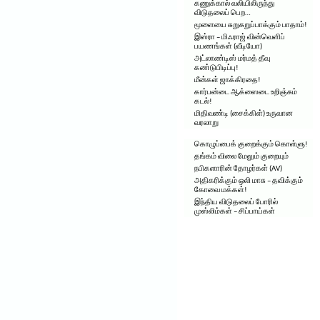
கணுக்கால் வலியிலிருந்து
விடுதலைப் பெற…
மூளையை சுறுசுறுப்பாக்கும் பாதாம்!
இஸ்ரா – மிஃராஜ் வின்வெளிப்
பயணங்கள் (வீடியோ)
அட்லாண்டிஸ் மர்மத் தீவு
கண்டுபிடிப்பு!
மீன்கள் ஜாக்கிரதை!
கார்பன்டை ஆக்ஸைடை உறிஞ்சும்
கடல்!
மிதிவண்டி (சைக்கிள்) உருவான
வரலாறு
கொழுப்பைக் குறைக்கும் கொள்ளு!
தங்கம் விலை மேலும் குறையும்
நபிகளாரின் தோழர்கள் (AV)
அதிகரிக்கும் ஒலி மாசு – தவிக்கும்
கோவை மக்கள்!
இந்திய விடுதலைப் போரில்
முஸ்லிம்கள் – சிப்பாய்கள்