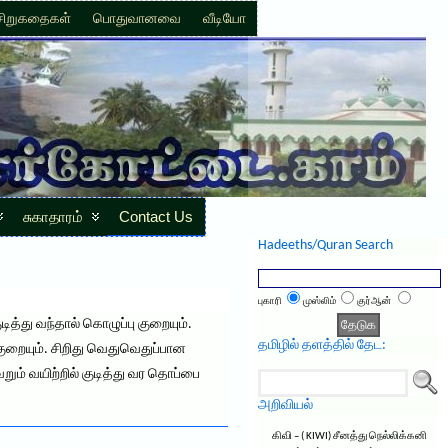
சிறுகதைகள்
பொதுவானவை
வீடியோ
சுகாதாரம்
Contact Us
Hadeeths/Quran Search
புகாரி
முஸ்லிம்
குர்ஆன்
ித்து வந்தால் கொழுப்பு குறையும்.
தமிழில் தளத்தில் தேட:
குறையும். சிறிது வெதுவெதுப்பான
ெறும் வயிற்றில் குடித்து வர தொப்பை
அறிவியல்
கிவி – ( KIWI) சீனத்து நெல்லிக்கனி