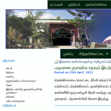
நடப்புகள்
குடும்பம்
தன்னம்பிக்கை
முகப்பு
சித்தார்கோட்டை
ஹிமானா
இதனை நண்பர்களுக்கு அறிமுகப்படு
பருமனை குறைக்க உதவும் இயற்
ஊடல்
Posted on 25th April, 2013
நேர்மை
வளர்ப்பு
நெல்லிக்காயை கொட்டை நீக்கி சுத்தம் செ
குஜராத்தில் பயங்கரவாதம்!
பந்தா
கடுக்காய், நெல்லிக்காய், தான்றிக்காய
இந்திய வங்கித் துறையில் ஷரீஅத்
தண்ணீரில் ஒரு டீஸ்பூன் தேன் கலந்து பர
முறைமை!
வில்லன்
குறையும். ஆமணக்கின் வேரை இடித்து
.
புதிய தலைமுறை
அறிவியல்