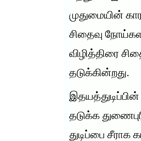
முதுமையின் கா
சிதைவு நோய்கள
விழித்திரை சி
தடுக்கின்றது.
இதயத்துடிப்பின்
தடுக்க துணைபுர
துடிப்பை சீராக க