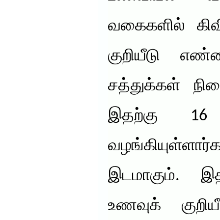
வகைகளில் கிவ
குறியீடு எ
சத்துக்கள் நி
இதற்கு 1
வழங்கியுள்ள
இடமாகும். இத
உணவுக் குறி