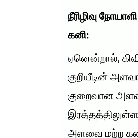
நீரிழிவு நோயாளி
கனி:
ஏனென்றால், கிவ
குறியீடின் அளவ
குறைவான அளவா
இரத்தத்திலுள்ள
அளவை மற்ற கன