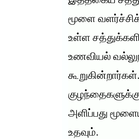
இத்தகைய சத்து
மூளை வளர்ச்சி
உள்ள சத்துக்கள
உணவியல் வல்லுந
கூறுகின்றார்கள
குழந்தைகளுக்
அளிப்பது மூளைய
உதவும்.