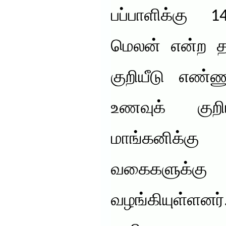
பப்பாளிக்கு 1
மெலன் என்ற தர
குறியீடு எண்ணு
உணவுக் குற
மாங்கனிக்க
வகைகளுக்கு க
வழங்கியுள