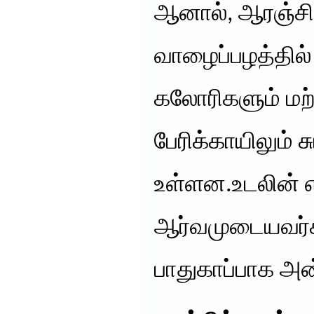
ஆனால், ஆரஞ்சில
வாழைப்பழத்தில் 
கலோரிகளும் மற்ற
பேரிக்காயிலும் 
உள்ளன.உடலின் 
ஆர்வமுடையவர்
பாதுகாப்பாக அ