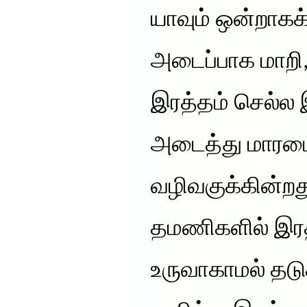
யாவும் ஒன்றாகக்
அடைப்பாக மாற
இரத்தம் செல்ல
அடைத்து மாரடைப்
வழிவகுக்கின்ற
தமணிகளில் இரத்
உருவாகாமல் தடுக