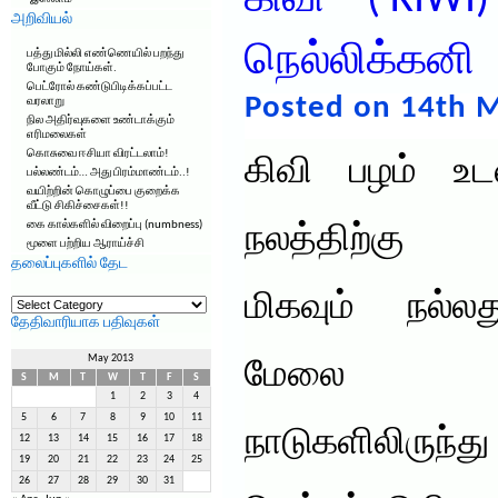
கிவி – ( KIWI)
அறிவியல்
நெல்லிக்கனி
பத்து மில்லி எண்ணெயில் பறந்து
போகும் நோய்கள்.
பெட்ரோல் கண்டுபிடிக்கப்பட்ட
Posted on 14th M
வரலாறு
நில அதிர்வுகளை உண்டாக்கும்
எரிமலைகள்
கொசுவை ஈசியா விரட்டலாம்!
கிவி பழம் உட
பல்லண்டம்… அது பிரம்மாண்டம்..!
வயிற்றின் கொழுப்பை குறைக்க
வீட்டு சிகிச்சைகள்!!
கை கால்களில் விறைப்பு (numbness)
நலத்திற்கு
மூளை பற்றிய ஆராய்ச்சி
தலைப்புகளில் தேட
தலைப்புகளில்
மிகவும் நல்லத
தேட
தேதிவாரியாக பதிவுகள்
May 2013
மேலை
S
M
T
W
T
F
S
1
2
3
4
5
6
7
8
9
10
11
நாடுகளிலிர
12
13
14
15
16
17
18
19
20
21
22
23
24
25
26
27
28
29
30
31