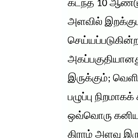
கடந்த 10 ஆண்
அளவில் இறக்கு
செய்யப்படுகின்
அகப்பகுதியான
இருக்கும்; வெள
பழுப்பு நிறமாகக்
ஒவ்வொரு கனியும்
கிராம் அளவு இரு