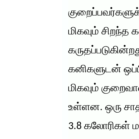
குறைப்பவர்களுக
மிகவும் சிறந்த
கருதப்படுகின்றத
கனிகளுடன் ஒப்ப
மிகவும் குறைவ
உள்ளன. ஒரு சாத
3.8 கலோரிகள் ம