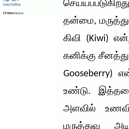
செய்யப்படுகிற
« Apr
Jun »
UserOnline
13 Users
Online
தன்மை, மருத்த
கிவி (Kiwi) எ
கனிக்கு சீனத்து
Gooseberry) எ
உண்டு. இத்த
அளவில் உணவிய
மருத்துவ அடி