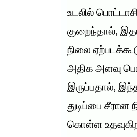
உடலில் பொட்டா
குறைந்தால், இதயத
நிலை ஏற்படக்கூட
அதிக அளவு பொட
இருப்பதால், இந
துடிப்பை சீரான 
கொள்ள உதவுகிற