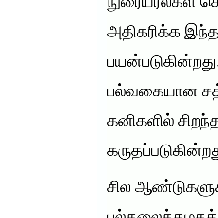
நுரையீரல்கள் 
அதிகரிக்க இந்த
பயன்படுகின்றது
பல்வகையான சத்த
கனிகளில் சிறந்
கருதப்படுகின்றத
சில ஆண்டுகளுக்
பல்கலைக்கழகத்த