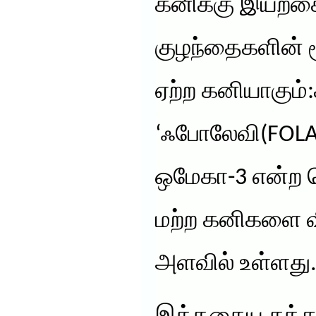
கனிக்கு இயற்க
குழந்தைகளின் ம
ஏற்ற கனியாகும்:
‘ஃபோலேவி(FOLAT
ஒமேகா-3 என்ற க
மற்ற கனிகளை வ
அளவில் உள்ளது