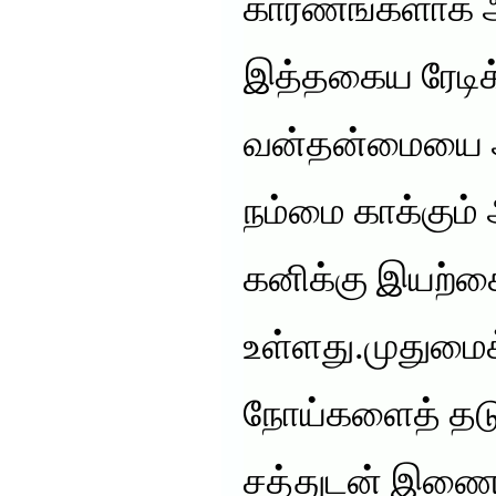
காரணங்களாக 
இத்தகைய ரேடிக
வன்தன்மையை அ
நம்மை காக்கும
கனிக்கு இயற்
உள்ளது.முதுமை
நோய்களைத் தடுக
சத்துடன் இணைந்