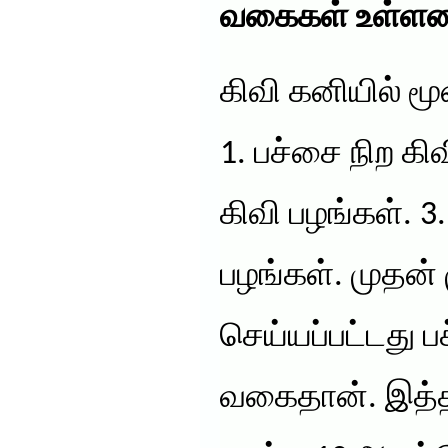
வகைகள் உள்ள
கிவி கனியில் ம
1. பச்சை நிற கிவ
கிவி பழங்கள். 3. 
பழங்கள். முதன்
செய்யப்பட்டது ப
வகைதான். இத