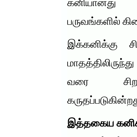
கனியானத
பருவங்களில் க
இக்கனிக்கு ச
மாதத்திலிருந்த
வரை சிறந
கருதப்படுகின்றத
இத்தகைய கனிக