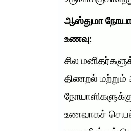
ஆஸ்துமா நோயாளி
உணவு:
சில மனிதர்களுக்க
திணறல் மற்றும்
நோயாளிகளுக்கு 
உணவாகச் செயல்ப