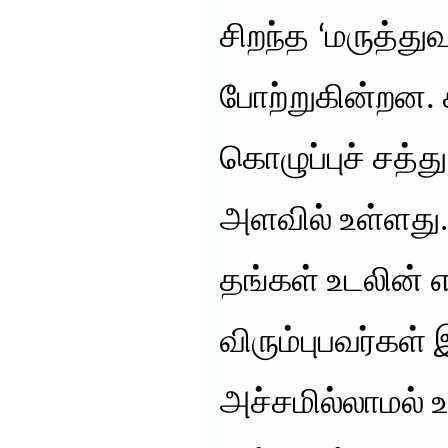
சிறந்த ‘மருத்து
போற்றுகின்றன. 
கொழுப்புச் சத்
அளவில் உள்ளத
தங்கள் உடலின்
விரும்புபவர்கள
அச்சமில்லாமல