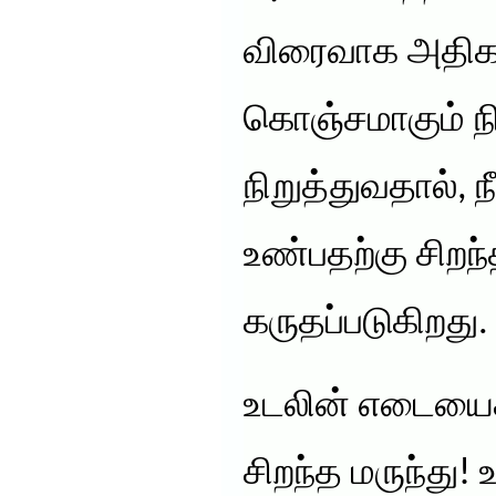
விரைவாக அதிகம
கொஞ்சமாகும் ந
நிறுத்துவதால், 
உண்பதற்கு சிறந
கருதப்படுகிறது.
உடலின் எடையைக்
சிறந்த மருந்து