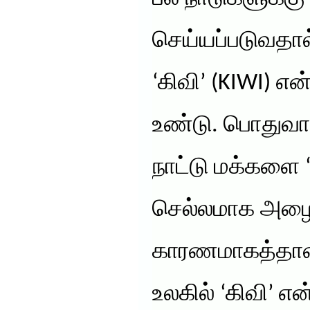
செய்யப்படுவதால
‘கிவி’ (KIWI) என்
உண்டு. பொதுவாக
நாட்டு மக்களை ‘
செல்லமாக அழைப
காரணமாகத்தான்
உலகில் ‘கிவி’ என