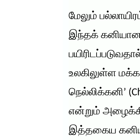
மேலும் பல்லாயி
இந்தக் கனியானத
பயிரிடப்படுவதா
உலகிலுள்ள மக்க
நெல்லிக்கனி’ (C
என்றும் அழைக்க
இத்தகைய கனியா