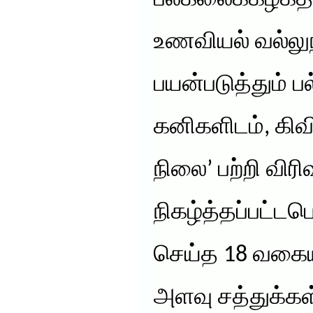
உணவியல் வல்லுந
பயன்படுத்தும்
கனிகளிடம், கிவி
நிலை’ பற்றி வி
நிகழ்த்தப்பட்ட
செய்த 18 வகை
அளவு சத்துக்கள