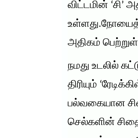
விட்டமின் ‘சி’ 
உள்ளது.நோயைத் 
அதிகம் பெற்றுள
நமது உடலில் கட்
திரியும் ‘ரேடிக்க
பல்வகையான சித
செல்களின் சிதை