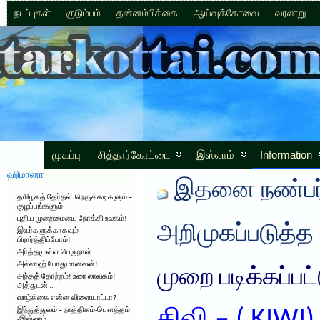
நடப்புகள்
குடும்பம்
தன்னம்பிக்கை
ஆய்வுக்கோவை
வரலாறு
முகப்பு
சித்தார்கோட்டை
இஸ்லாம்
Information
ஹிமானா
இதனை நண்பர்
தமிழகத் தேர்தல்: நெருக்கடிகளும் –
குழப்பங்களும்
புதிய முறைமையை நோக்கி உலகம்!
அறிமுகப்படுத்த
இவர்களுக்காகவும்
பிரார்த்திப்போம்!
அர்த்தமுள்ள பெருநாள்
அல்லாஹ் போதுமானவன்!
முறை படிக்கப்பட
அந்தத் தோற்றம்! உரை லாவகம்!
அத்துடன் ..
வாழ்க்கை என்ன விளையாட்டா?
இந்துத்துவம் – நாத்திகம்-பௌத்தம்
-இஸ்லாம்