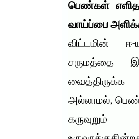
பெண்கள் எளித
வாய்ப்பை அளிக்
விட்டமின் ஈ
சருமத்தை இ
வைத்திருக்
அல்லாமல், பெண்
கருவுறு
உருவாக்குகின்றத