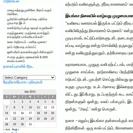
அறிவியல்
ஏற்படும் வலிகளுக்கு, தீர்வு காணலாம்’ என
மழை வந்தது முன்னே; நோய் வரும்
பின்னே;
இயங்கா நிலையில் வாழ்வது முழுமையா
பூமியில் மனிதன் காலடி பதிக்க
“வலியை உணராமல் இருக்க மட்டும் தீர்வு 
முடியாத இடம்
கண்டுபிடிப்புக்கு உதவும் கருவிகள்!
வலியிலிருந்து நிவாரணம் பெறலாம்’ என்ற
மருத்துவரை, மருந்தை ஏமாற்றும்
ராசதந்திர பாக்டீரியாக்கள்!
முடியாமல், கட்டுப்பாடுகளுடன், தடைகள
உலக அதிசயம் – மனித மூளை!
எப்படி வாழ்வது என்று சொல்லித் தருவது
நாம் அறியாத ஃபிராய்ட்
ஒளி வீசும் தாவரங்களும் மீன்களும்!
என்று வலியுறுத்துவதும், தற்போதைய ந
4 மாத குஞ்சு பறவையின் 8,000
மைல் பயணம்
உதாரணமாக, முதுகு வலி ஏற்பட்டால், மாத
தலைப்புகளில் தேட
முதுகை சாய்க்க, நாற்காலியை பிரத்த
தலைப்புகளில்
தேட
ஈடுபாட்டுடன், முயற்சி செய்து மீள்வது
தேதிவாரியாக பதிவுகள்
கருத முடியாது. உடல் அசைவு இல்லாதத
July 2013
விட்டது; இப்போது, நடப்பதற்குக் கூட 
S
M
T
W
T
F
S
திறன்களுள் ஒன்று, வலப் பக்கமும், இட
1
2
3
4
5
6
7
8
9
10
11
12
13
ஒன்று, “அவுட்’ என்று பொருள்.
14
15
16
17
18
19
20
21
22
23
24
25
26
27
தசை – எலும்பு இயங்கா தன்மைக்குக் கா
28
29
30
31
நிற்கிறீர்கள். ஒரு கால் மட்டும், கோண
« Jun
Aug »