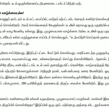
்கிறார், உடல் ஒருங்கிணைப்பு நிபுணரான, டாக்டர் ப்ரீத்தி பரத்.
ன வாழ்க்கையல்ல!
காணும் நாம், நம் உடல் கட்டமைப்பில், மாற்றம் ஏற்பட்டால், அதைக் கண்டு கொள்
ும் சொல்கிறார். அவர் சொல்வதைக் கேளுங்கள்: உடலின் ஏதாவது ஒரு பகுதியில் ஏ
ுடன் வாழ வேண்டி உள்ளது. இது, முழுமையான வாழ்க்கை அல்ல. உடலின் ஒரு பகுத
ம், வீரியம் உள்ள மருந்துகளை சாப்பிடச் சொல்வதும், “உடற்பயிற்சி செய்தால் க
டைமுறையாகி விட்டது.
்திரை சாப்பிடுவது, இடுப்புப் பட்டை போட்டுக் கொள்வது, பாதிப்படைந்த முதுக
ியேகமாக வடிவமைப்பது என, எல்லாவற்றையும் செய்து கொள்கிறோம். ஆனால்,
 ஒன்றே தீர்வு. வலி ஏற்பட்டால், உடல் பலம் குறைந்து விட்டதென்றோ, வாழ்வதற
ால் ஏற்படும் கோளாறுக்கான அறிகுறி தான், வலி என்பதை உணர வேண்டும். 
வாய்ப்பு இல்லாமல் இருக்கிறோம். இயங்கா தன்மை கொண்டிருக்கிறோம். இதற்கு ஒ
ப் பக்கமுமாக, 180 டிகிரிக்குத் தலையைத் திருப்ப வைக்க வேண்டும். இது மு
ரணம்: கண்ணாடியில் உங்கள் உருவத்தை, முழுமையாகப் பாருங்கள். கால்கள் இரண
லாக திரும்பிக் கொள்கிறதா? இடுப்பின் ஒரு புறம், மற்றொரு புறத்தை விட, தூக்க