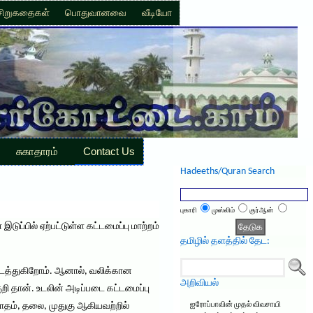
சிறுகதைகள்
பொதுவானவை
வீடியோ
சுகாதாரம்
Contact Us
Hadeeths/Quran Search
புகாரி
முஸ்லிம்
குர்ஆன்
இடுப்பில் ஏற்பட்டுள்ள கட்டமைப்பு மாற்றம்
தமிழில் தளத்தில் தேட:
 நடத்துகிறோம். ஆனால், வலிக்கான
அறிவியல்
றி தான். உடலின் அடிப்படை கட்டமைப்பு
பாதம், தலை, முதுகு ஆகியவற்றில்
ஐரோப்பாவின் முதல் விவசாயி