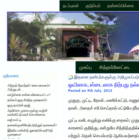
நடப்புகள்
குடும்பம்
தன்னம்பிக்கை
முகப்பு
சித்தார்கோட்டை
ஹிமானா
இதனை நண்பர்களுக்கு அறிமுகப்படு
ஒயிலாக, ஸ்டைலாக நிற்பது நல்
அந்தத் தோற்றம்! உரை லாவகம்!
அத்துடன் ..
Posted on 9th July, 2013
வாழ்க்கை என்ன விளையாட்டா?
முதுகு, முட்டி, தோள், மணிக்கட்டு, கணுக்
தங்கம் ஒரு சிறந்த மூலதனம்!
ஒரு தாயின் ஹஜ்
தான். அதைச் சரி செய்தால் மட்டுமே தீர்
ஆலிம்சா முஸாபருக்கு கஞ்சி
வாங்கிட்டு வரச் சொன்னாக
முட்டி வலி, கழுத்து வலிக்கு தைலம்; 
வழி காட்டி
தலைக்குனிவேற்படுத்தும் தலைகள்!
காரணம் குறித்து, என்றுமே சிந்தித்ததி
இந்திய வங்கித் துறையில் ஷரீஅத்
முறைமை!
மற்றும் அதன் செயல்பாடு ஆகியவற்றைப் ப