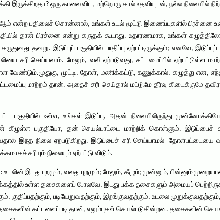
கி இருக்கிறதா? ஒரு காலை விட, மற்றொரு கால் உதவியுடன், நல்ல நிலையில் நிற
் ஆம் என்ற பதிலைச் சொன்னால், உங்கள் உடல் மூட்டு இணைப்புகளில் பிரச்னை
குதியில் தான் பிரச்னை என்று கருதக் கூடாது. உதாரணமாக, உங்கள் கழுத்திலோ, 
 கருதுவது தவறு. இடுப்புப் பகுதியில் பாதிப்பு ஏற்பட்டிருக்கும்; எனவே, இடுப்பு
வலியை சரி செய்யலாம். மேலும், வலி ஏற்படுவது, கட்டமைப்பில் ஏற்பட்டுள்ள 
 வேண்டும்.முதுகு, முட்டி, தோள், மணிக்கட்டு, கணுக்கால், கழுத்து என, எந்தப
 கட்டமைப்பு மாற்றம் தான். அதைச் சரி செய்தால் மட்டுமே தீர்வு கிடைக்குமே தவ
் பட்ட பகுதியில் உள்ள, உங்கள் இடுப்பு, அதன் நிலையிலிருந்து முன்னோக்க
் கீழுள்ள பகுதியோ, தன் செயல்பாட்டை மாற்றிக் கொள்ளும். இடுப்பைச் சுற்ற
ால் இந்த நிலை ஏற்படுகிறது. இடுப்பைச் சரி செய்யாமல், தோள்பட்டையை வல
மாகச் சரியும் நிலையும் ஏற்பட்டு விடும்.
லின் இடது புறமும், வலது புறமும்; மேலும், கீழும்; முன்னும், பின்னும் முறைய
பக்கத்தில் உள்ள தசைகளைப் போலவே, இடது பக்க தசைகளும் அமையப் பெற்றிருக்க
ம், குதிப்பதற்கும், படியேறுவதற்கும், இறங்குவதற்கும், உடலை முறுக்குவதற்கும
ன. தசைகளின் கட்டளைப்படி தான், எலும்புகள் செயல்படுகின்றன. தசைகளின் செயல