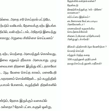
ஹேக்கிங் என்றால் என்ன?
தேன்கூடு
நிலநடுக்கத்துக்கு ‘எல் – நினோ’
காரணமா?
கர்ப்பப்பை இறக்கம் !
வதில்லை. அதை சரி செய்தால் மட்டுமே,
டைனோசரை வேட்டையாடிய
அனகோண்டா !
ற்படும் வலியால், தேவைக்கு ஏற்ப இயங்க
மாணவர்கள் உருவாக்கிய
ியில், வலி ஏற்பட்டால், அதோடு இயைந்து
செயற்கைக்கோள்
கிளைடர் விமான பயிற்சியாளர்
ுணமாகாது; அறுவை சிகிச்சை செய்யலாம்’
அன்று ஓட்டல் சர்வர்!
நீங்கள் புத்திசாலி ஆக வேண்டுமா ?
மௌத் செய்தி
ுக்கு ஏற்ப, மெத்தை அமைத்துக் கொள்வது,
சந்தூக் பிறந்த கதை
100 மருத்துவக் குறிப்புகள்
 இவை எதுவும் தீர்வாக அமையாது. முழு
தவறு செய்யத் தூண்டாதீர்கள்!
்குத் தேவையான திறனை இழந்து விட்டதாகவோ
ஓடி, ஆடி வேலை செய்த காலம், மலையேறி
ரு உதாரணம் சொல்கிறேன்… நம் கழுத்தின்
டியாமல் போனால், கழுத்தின் திறன்களில்
்டும், நேராக இருக்கும் வகையில்
லாக உள்ளதா? தோள் பட்டைகளுள் ஒன்று,