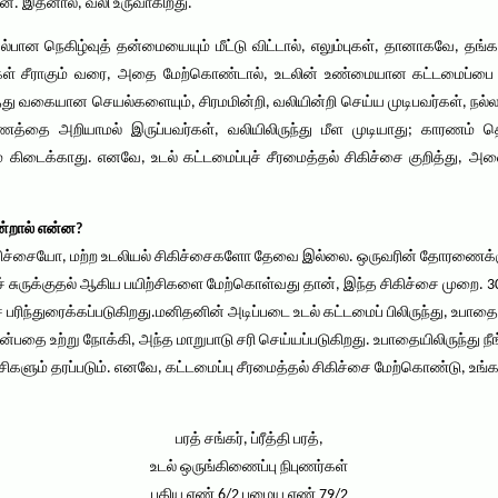
்றன. இதனால், வலி உருவாகிறது.
ன நெகிழ்வுத் தன்மையையும் மீட்டு விட்டால், எலும்புகள், தானாகவே, தங்கள
் சீராகும் வரை, அதை மேற்கொண்டால், உடலின் உண்மையான கட்டமைப்பை மீட்டெ
ு வகையான செயல்களையும், சிரமமின்றி, வலியின்றி செய்ய முடிபவர்கள், நல்ல 
 அறியாமல் இருப்பவர்கள், வலியிலிருந்து மீள முடியாது; காரணம் தெர
ம் கிடைக்காது. எனவே, உடல் கட்டமைப்புச் சீரமைத்தல் சிகிச்சை குறித்த
என்றால் என்ன?
கிச்சையோ, மற்ற உடலியல் சிகிச்சைகளோ தேவை இல்லை. ஒருவரின் தோரணைக்கு ஏ
 சுருக்குதல் ஆகிய பயிற்சிகளை மேற்கொள்வது தான், இந்த சிகிச்சை முறை. 
 பரிந்துரைக்கப்படுகிறது.மனிதனின் அடிப்படை உடல் கட்டமைப் பிலிருந்து, உபாத
்பதை உற்று நோக்கி, அந்த மாறுபாடு சரி செய்யப்படுகிறது. உபாதையிலிருந்து நீங
ிகளும் தரப்படும். எனவே, கட்டமைப்பு சீரமைத்தல் சிகிச்சை மேற்கொண்டு, உங்க
பரத் சங்கர், ப்ரீத்தி பரத்,
உடல் ஒருங்கிணைப்பு நிபுணர்கள்
புதிய எண் 6/2 பழைய எண் 79/2