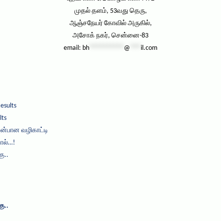
முதல் தளம், 53வது தெரு,
ஆஞ்சநேயர் கோவில் அருகில்,
அசோக் நகர், சென்னை-83
email:
bh
**********
@
***
il.com
esults
lts
அன்பான வழிகாட்டி
ால்…!
ு..
ு..