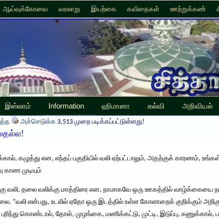
ஆய்வுக்கோவை
வரலாறு
இயற்கை
கவிதைகள்
ஊற்றுக்கண்
இஸ்லாம்
Information
ஹிமானா
கல்வி
அறிவியல்
த்த
அச்செடுக்க
3,513 முறை படிக்கப்பட்டுள்ளது!
லதல்ல!
கால், கழுத்து என, எந்தப் பகுதியில் வலி ஏற்பட்டாலும், அதற்குக் காரணம், உங்கள் 
வு காண முடியும்
முதுகு வலி, தலை வலிக்கு மாத்திரை என, நாமாகவே ஒரு ஊகத்தில் வாழ்க்கையை
ல்லை. “வலி என்பது, உடலில் ஏதோ ஒரு இடத்தில் உள்ள கோளாறைக் குறிக்கும் அறிகு
ுரிந்து கொண்டால், தோள், முழங்கை, மணிக்கட்டு, முட்டி, இடுப்பு, கணுக்கால், 