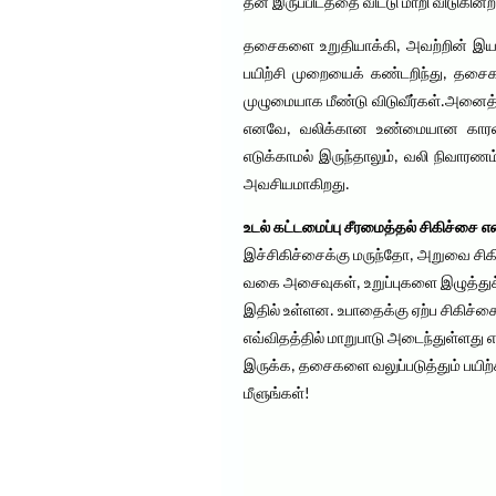
தன் இருப்பிடத்தை விட்டு மாறி விடுகின
தசைகளை உறுதியாக்கி, அவற்றின் இயல்பா
பயிற்சி முறையைக் கண்டறிந்து, தசைகள
முழுமையாக மீண்டு விடுவீர்கள்.அனைத்த
எனவே, வலிக்கான உண்மையான காரணத்தை
எடுக்காமல் இருந்தாலும், வலி நிவாரண
அவசியமாகிறது.
உடல் கட்டமைப்பு சீரமைத்தல் சிகிச்சை 
இச்சிகிச்சைக்கு மருந்தோ, அறுவை சி
வகை அசைவுகள், உறுப்புகளை இழுத்துச்
இதில் உள்ளன. உபாதைக்கு ஏற்ப சிகிச்சை
எவ்விதத்தில் மாறுபாடு அடைந்துள்ளது என
இருக்க, தசைகளை வலுப்படுத்தும் பயிற்ச
மீளுங்கள்!