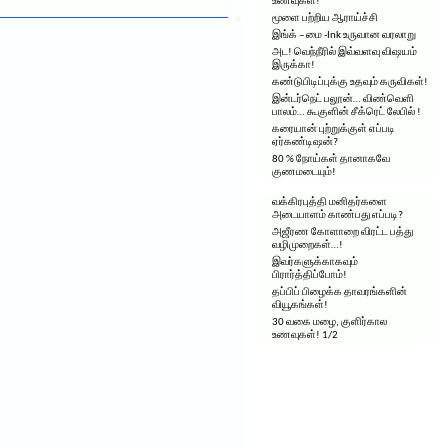
உணவுகள்!
மூளை பற்றிய ஆராய்ச்சி
இங்க் – மை -Ink உருவான வரலாறு
அட! வெந்நீரில் இவ்வளவு விஷயம்
இருக்கா!
கண்டுபிடிப்புக்கு உதவும் கருவிகள்!
இன்டர்நெட் பலூன்… விண்வெளி
பாலம்… கூகுளின் சீக்ரெட் லேபில் !
கரையான் புற்றுக்குள் எப்படி
ஏர்கண்டிஷன்?
80 % நோய்கள் தானாகவே
குணமடையும்!
வக்கிரபுத்தி மனிதர்களை
அடையாளம் காண்பது எப்படி?
அஜீரண கோளாறை விரட்ட பத்து
வழிமுறைகள்…!
இவர்களுக்காகவும்
பிரார்த்திப்போம்!
தப்பிப் பிழைக்க தாவரங்களின்
வியூகங்கள்!
30 வகை மழை, குளிர்கால
உணவுகள்! 1/2