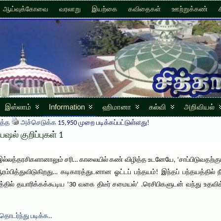
ஆய்வுக்கோவை
வரலாறு
இயற்கை
கவிதைகள்
ஊற்றுக்கண்
இஸ்லாம்
Information
ஹிமானா
கல்வி
அறிவியல்
த்த
அச்செடுக்க
15,950 முறை படிக்கப்பட்டுள்ளது!
ல் குறிப்புகள் 1
ல்லத்தரசிகளானாலும் சரி… காலையில் கண் விழித்த உடனேயே, ‘சாப்பிடுவதற்கும்
ரம்பித்துவிடுகிறது… கடிகாரத்துடனான ஓட்டப் பந்தயம்! இந்தப் பந்தயத்தில்
்தில் தயாரிக்கக்கூடிய ’30 வகை திடீர் சமையல்’ .ரெசிபிகளுடன் வந்து உதவிக
தொடர்ந்து படிக்க..