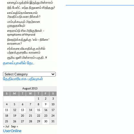
வாழைப்பழத்தில் இருந்து மின்சாரம்
டூத் பேஸ்ட்: எந்த நிறுவனம் சிறந்தது?
வாய்வுத்தொல்லையால்
அவதிப்படுபவரா நீங்கள்?
பாம்புக்கடியும் அதற்கான
முதலுதவியும்
தைராய்டு சில அறிகுறிகள் –
symptoms of thyroid
நிலநடுக்கத்துக்கு ‘எல் – நினோ’
காரணமா?
சர்க்கரை வியாதிக்கு எச்சில்
பற்றாக்குறையே காரணம்
சூரிய ஒளி மின்சாரம்-பகுதி. 9
தலைப்புகளில் தேட
தலைப்புகளில்
தேட
தேதிவாரியாக பதிவுகள்
August 2013
S
M
T
W
T
F
S
1
2
3
4
5
6
7
8
9
10
11
12
13
14
15
16
17
18
19
20
21
22
23
24
25
26
27
28
29
30
31
« Jul
Sep »
UserOnline