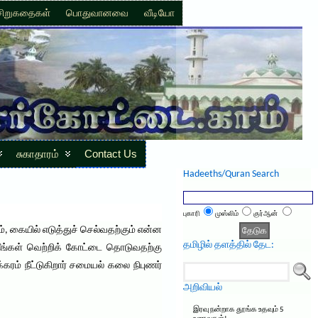
சிறுகதைகள்
பொதுவானவை
வீடியோ
சுகாதாரம்
Contact Us
Hadeeths/Quran Search
புகாரி
முஸ்லிம்
குர்ஆன்
, கையில் எடுத்துச் செல்வதற்கும் என்ன
தமிழில் தளத்தில் தேட:
 நீங்கள் வெற்றிக் கோட்டை தொடுவதற்கு
்கரம் நீட்டுகிறார் சமையல் கலை நிபுணர்
அறிவியல்
இரவு நன்றாக தூங்க உதவும் 5