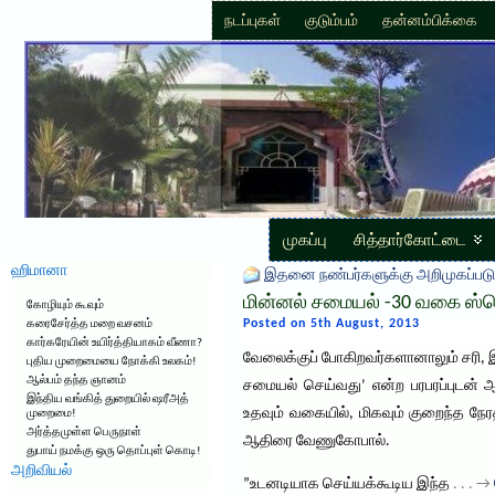
நடப்புகள்
குடும்பம்
தன்னம்பிக்கை
முகப்பு
சித்தார்கோட்டை
ஹிமானா
இதனை நண்பர்களுக்கு அறிமுகப்படு
மின்னல் சமையல் -30 வகை ஸ்பெஷ
கோழியும் கூவும்
Posted on 5th August, 2013
கரைசேர்த்த மறை வசனம்
கார்கரேயின் உயிர்த்தியாகம் வீணா?
வேலைக்குப் போகிறவர்களானாலும் சரி, இ
புதிய முறைமையை நோக்கி உலகம்!
ஆல்பம் தந்த ஞானம்
சமையல் செய்வது’ என்ற பரபரப்புடன் ஆ
இந்திய வங்கித் துறையில் ஷரீஅத்
உதவும் வகையில், மிகவும் குறைந்த நேரத
முறைமை!
அர்த்தமுள்ள பெருநாள்
ஆதிரை வேணுகோபால்.
துபாய் நமக்கு ஒரு தொப்புள் கொடி!
அறிவியல்
”உடனடியாக செய்யக்கூடிய இந்த
. . . →