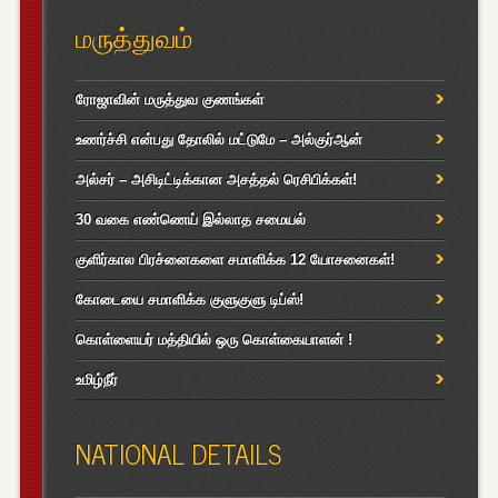
மருத்துவம்
ரோஜாவின் மருத்துவ குணங்கள்
உணர்ச்சி என்பது தோலில் மட்டுமே – அல்குர்ஆன்
அல்சர் – அசிடிட்டிக்கான அசத்தல் ரெசிபிக்கள்!
30 வகை எண்ணெய் இல்லாத சமையல்
குளிர்கால பிரச்னைகளை சமாளிக்க 12 யோசனைகள்!
கோடையை சமாளிக்க குளுகுளு டிப்ஸ்!
கொள்ளையர் மத்தியில் ஒரு கொள்கையாளன் !
உமிழ்நீர்
NATIONAL DETAILS