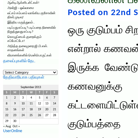
கணவனின் பண்
ஆன்டிஆக்ஸிடன்ட்கள்!
அலர்ஜி – ஒவ்வாமை
Posted on 22nd 
லட்சம் சம்பளம் வாங்கிய ரூசோவின்
திடீர் முடிவு!
இந்திய மருத்துவம்..
ஒரு குடும்பம் ச
படிப்பது எப்படி? படிப்பதை நினைவில்
நிறுத்துவது எப்படி?
கொழுப்பைக் குறைக்கும்
சப்போட்டோ!
என்றால் கணவன்
அடுத்த தலைமுறை ஜி.பி.எஸ்.
சாதனங்கள்
விமானங்களில் மென்பொருட்கள்
தலைப்புகளில் தேட
இருக்க வேண்ட
தலைப்புகளில்
தேட
தேதிவாரியாக பதிவுகள்
கணவனுக்கு க
September 2013
S
M
T
W
T
F
S
1
2
3
4
5
6
7
கட்டளையிட்டுள
8
9
10
11
12
13
14
15
16
17
18
19
20
21
22
23
24
25
26
27
28
குடும்பத்தை 
29
30
« Aug
Oct »
UserOnline