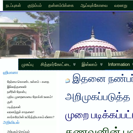
நடப்புகள்
குடும்பம்
தன்னம்பிக்கை
ஆய்வுக்கோவை
வரலாறு
முகப்பு
சித்தார்கோட்டை
இஸ்லாம்
Information
ஹிமானா
இதனை நண்பர்
நேர்மை கொண்ட உள்ளம் – கதை
இல்லத்தலைவி
நசீரின் நோன்பு
அறிமுகப்படுத்த
புதிய முறைமையை நோக்கி உலகம்!
ருசி
படித்தவள்
முறை படிக்கப்பட
வரலாற்றுச் சாதனை!
கார்கரேயின் உயிர்த்தியாகம் வீணா?
அறிவியல்
அற்புதம் செய்யும்