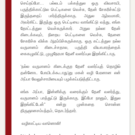
செய்றப்போ… பல்லடம் பக்கத்துல ஒரு விவசாயி,
பருத்திக்காட்டுல பெட்டிகளை வெச்சு, தேன் சேகரிச்சுட்டு
இருந்ததைப் பார்த்திருக்காரு. அதுல ஆர்வமாகி,
அவர்கிட்ட இருந்து ஒரு பெட்டியை வாங்கிட்டு வந்து, எங்க
தோட்டத்துல வெச்சுருக்கார். அதுல நல்லா தேன்
கிடைக்கவும், நிறைய பெட்டிகளை வெச்சு, தேனை
சேகரிச்சு விக்க ஆரம்பிச்சுருக்காரு. ஒரு கட்டத்துல நல்ல
வருமானம் கிடைச்சதால, பருத்தி வியாபாரத்தைக்
கைகழுவிட்டு, முழுநேரமா தேனீ வளர்ப்புல இறங்கிட்டாரு.
‘நல்ல வருமானம் கிடைக்குற தேனீ வளர்ப்புத் தொழில்
தன்னோட போயிடக்கூடாது’னு மகள் வழி பேரனான என்
அப்பா வேலுச்சாமியையும் பழக்கப்படுத்திட்டாரு.
எங்க அப்பா, இன்னிக்கு வரைக்கும் தேனீ வளர்த்து,
வருமானம் பாத்துட்டு இருக்காரு. இப்போ நானும், இதுல
இறங்கிட்டேன்” என்று முன்கதை சொன்ன
திருஞானசம்பந்தம், தொடர்ந்தார்.
வழிகாட்டிய வானொலி!