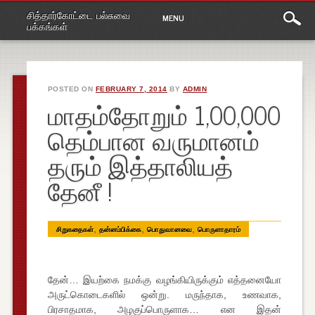
Main
Skip
சித்தார்கோட்டை பல்சுவை
MENU
to
menu
பக்கங்கள்
content
POSTED ON
FEBRUARY 7, 2014
BY
ADMIN
மாதம்தோறும் 1,00,000
தெம்பான வருமானம்
தரும் இத்தாலியத்
தேனீ !
,
,
,
சிறுகதைகள்
தன்னம்பிக்கை
பொதுவானவை
பொருளாதாரம்
தேன்… இயற்கை நமக்கு வழங்கியிருக்கும் எத்தனையோ
அருட்கொடைகளில் ஒன்று. மருந்தாக, உணவாக,
பிரசாதமாக, அழகுப்பொருளாக… என இதன்