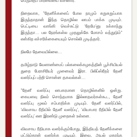
பெருமிதப் பார்வையை வீசினார்.
நிறைவாக, ”தேனீக்களைப் போல நாமும் சுறுசுறுப்பாக
இருந்தாதான் இந்த தொழில்ல லாபம் பாக்க முடியும்.
பெட்டியை வாங்கி வெச்சுட்டு ‘தேமே’னு உக்காந்து
இருந்தா… பல நேரங்கள்ல முதலுக்கே மோசம் வந்துடும்”
என்கிற எச்சரிக்கையையும் சொல்லி முடித்தார்.
நிலமே தேவையில்லை…
தமிழ்நாடு வேளாண்மைப் பல்கலைக்கழகத்தின் பூச்சியியல்
துறை பேராசிரியர் முனைவர் இரா. பிலிப்ஸ்ரீதர் தேனீ
வளர்ப்புப் பற்றி சொன்ன தகவல்கள்…
”தேனீ வளர்ப்பு லாபகரமான தொழில்களில் ஒன்று.
கையளவு நிலம் சொந்தமாக இல்லாதவர்கள்கூட, தேனீ
வளர்ப்பு மூலம் சம்பாதிக்க முடியும். தேனீ வளர்ப்பில்,
‘விவசாய ரீதியில் தேனீ வளர்ப்பு’, ‘வியாபார ரீதியில் தேனீ
வளர்ப்பு’ என இரண்டு முறைகள் உள்ளன.
விவசாய ரீதியாக வளர்க்கும்போது, இந்தியத் தேனீக்களை
மட்டும்தான் வளர்க்க முடியும். இவை, அயல் மகரந்த