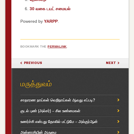
30 வகை டயட் சமையல்
Powered by
YARPP
.
BOOKMARK THE
PERMALINK
.
POST NAVIGATION
PREVIOUS
NEXT
மருத்துவம்
சாதாரண நாய்கள் வெறிநாய்கள் ஆவது எப்படி?
குடல் புண் (அல்சர்) – சில உண்மைகள்
உணர்ச்சி என்பது தோலில் மட்டுமே – அல்குர்ஆன்
அன்னாசியின் அருமை