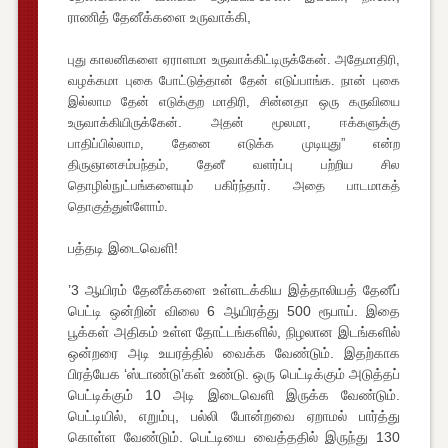
ராணித் தேனீக்களை உருவாக்கி,
புது காலனிகளை ஏராளமா உருவாக்கிட்டிருக்கேன். அதேமாதிரி,
வழக்கமா புகை போட்டுத்தான் தேன் எடுப்பாங்க. நான் புகை
இல்லாம தேன் எடுக்குற மாதிரி, சின்னதா ஒரு கருவியை
உருவாக்கியிருக்கேன். அதன் மூலமா, ஈக்களுக்கு
பாதிப்பில்லாம, தேனை எடுக்க முடியுது” என்ற
திருஞானசம்பந்தம், தேனீ வளர்ப்பு பற்றிய சில
தொழில்நுட்பங்களையும் பகிர்ந்தார். அதை பாடமாகத்
தொகுத்துள்ளோம்.
பத்தடி இடைவெளி!
’3 ஆயிரம் தேனீக்களை உள்ளடக்கிய இத்தாலியத் தேனீப்
பெட்டி ஒன்றின் விலை 6 ஆயிரத்து 500 ரூபாய். இதை
பூக்கள் அதிகம் உள்ள தோட்டங்களில், நிழலான இடங்களில்
ஒன்றரை அடி உயரத்தில் வைக்க வேண்டும். இதற்காக
பிரத்யேக ‘ஸ்டாண்டு’கள் உண்டு. ஒரு பெட்டிக்கும் அடுத்தப்
பெட்டிக்கும் 10 அடி இடைவெளி இருக்க வேண்டும்.
பெட்டியில், எறும்பு, பல்லி போன்றவை ஏறாமல் பார்த்து
கொள்ள வேண்டும். பெட்டியை வைத்ததில் இருந்து 130