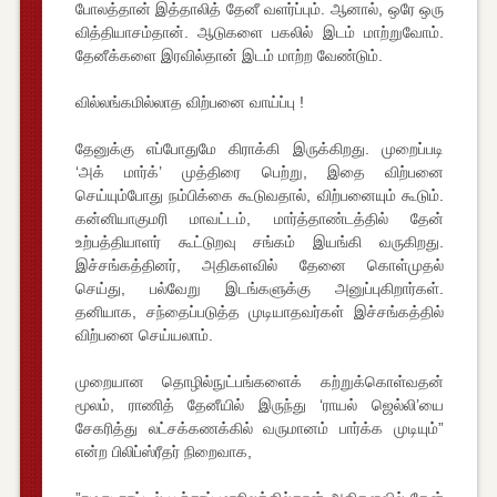
போலத்தான் இத்தாலித் தேனீ வளர்ப்பும். ஆனால், ஒரே ஒரு
வித்தியாசம்தான். ஆடுகளை பகலில் இடம் மாற்றுவோம்.
தேனீக்களை இரவில்தான் இடம் மாற்ற வேண்டும்.
வில்லங்கமில்லாத விற்பனை வாய்ப்பு !
தேனுக்கு எப்போதுமே கிராக்கி இருக்கிறது. முறைப்படி
‘அக் மார்க்’ முத்திரை பெற்று, இதை விற்பனை
செய்யும்போது நம்பிக்கை கூடுவதால், விற்பனையும் கூடும்.
கன்னியாகுமரி மாவட்டம், மார்த்தாண்டத்தில் தேன்
உற்பத்தியாளர் கூட்டுறவு சங்கம் இயங்கி வருகிறது.
இச்சங்கத்தினர், அதிகளவில் தேனை கொள்முதல்
செய்து, பல்வேறு இடங்களுக்கு அனுப்புகிறார்கள்.
தனியாக, சந்தைப்படுத்த முடியாதவர்கள் இச்சங்கத்தில்
விற்பனை செய்யலாம்.
முறையான தொழில்நுட்பங்களைக் கற்றுக்கொள்வதன்
மூலம், ராணித் தேனீயில் இருந்து ‘ராயல் ஜெல்லி’யை
சேகரித்து லட்சக்கணக்கில் வருமானம் பார்க்க முடியும்”
என்ற பிலிப்ஸ்ரீதர் நிறைவாக,