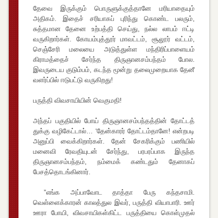
தேவை இருக்கும் பொருளுக்குத்தானே மரியாதையும்
அதிகம். இதைச் சரியாகப் புரிந்து கொண்ட பலரும்,
சுத்தமான தேனை உற்பத்தி செய்து, நல்ல லாபம் ஈட்டி
வருகிறார்கள். கோயம்புத்தூர் மாவட்டம், சூலூர் வட்டம்,
செஞ்சேரி மலையை அடுத்துள்ள மந்திரிப்பாளையம்
கிராமத்தைச் சேர்ந்த திருஞானசம்பந்தம் போல.
இவருடைய குடும்பம், கடந்த மூன்று தலைமுறையாக தேனீ
வளர்ப்பில் ஈடுபட்டு வருகிறது!
பருத்தி விவசாயியின் வெகுமதி!
அந்தப் பகுதியில் போய் திருஞானசம்பந்தத்தின் தோட்டத்
துக்கு வழிகேட்டால்… ‘தேன்காரர் தோட்டம்தானே! என்றபடி
அனுப்பி வைக்கிறார்கள். தேன் சேகரிக்கும் பணியில்
மனைவி ரேவதியுடன் சேர்ந்து, பரபரப்பாக இருந்த
திருஞானசம்பந்தம், நம்மைக் கண்டதும் தேனாகப்
பேசத்தொடங்கினார்.
”எங்க அப்பாவோட தாத்தா பேரு கந்தசாமி.
வெள்ளைக்காரன் காலத்துல இவர், பருத்தி வியாபாரி. ஊர்
ஊரா போயி, விவசாயிகள்கிட்ட பருத்தியை கொள்முதல்