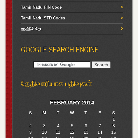
Tamil Nadu PIN Code
Tamil Nadu STD Codes
ஹதீதில் தேட
GOOGLE SEARCH ENGINE
தேதிவாரியாக பதிவுகள்
FEBRUARY 2014
S
M
T
W
T
F
S
1
2
3
4
5
6
7
8
9
10
11
12
13
14
15