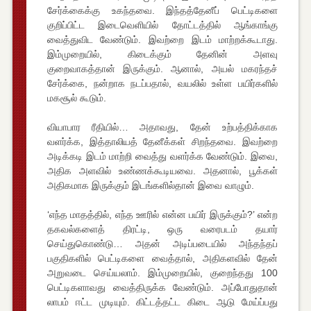
சேர்க்கைக்கு உகந்தவை. இந்தத்தேனீப் பெட்டிகளை
குறிப்பிட்ட இடைவெளியில் தோட்டத்தில் ஆங்காங்கு
வைத்துவிட வேண்டும். இவற்றை இடம் மாற்றக்கூடாது.
இம்முறையில், கிடைக்கும் தேனின் அளவு
குறைவாகத்தான் இருக்கும். ஆனால், அயல் மகரந்தச்
சேர்க்கை, நன்றாக நடப்பதால், வயலில் உள்ள பயிர்களில்
மகசூல் கூடும்.
வியாபார ரீதியில்… அதாவது, தேன் உற்பத்திக்காக
வளர்க்க, இத்தாலியத் தேனீக்கள் சிறந்தவை. இவற்றை
அடிக்கடி இடம் மாற்றி வைத்து வளர்க்க வேண்டும். இவை,
அதிக அளவில் உண்ணக்கூடியவை. அதனால், பூக்கள்
அதிகமாக இருக்கும் இடங்களில்தான் இவை வாழும்.
‘எந்த மாதத்தில், எந்த ஊரில் என்ன பயிர் இருக்கும்?’ என்ற
தகவல்களைத் திரட்டி, ஒரு வரைபடம் தயார்
செய்துகொண்டு… அதன் அடிப்படையில் அந்தந்தப்
பகுதிகளில் பெட்டிகளை வைத்தால், அதிகளவில் தேன்
அறுவடை செய்யலாம். இம்முறையில், குறைந்தது 100
பெட்டிகளாவது வைத்திருக்க வேண்டும். அப்போதுதான்
லாபம் ஈட்ட முடியும். கிட்டத்தட்ட கிடை ஆடு மேய்ப்பது