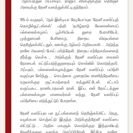
”ஆரம்பத்துல அப்பாவும், நானும் எங்களுக்குத் தெரிஞ்ச
அளவுக்கு தேனீ வளத்துக்கிட்டிருந்தோம்.
95-ம் வருஷம், ‘ஆல் இன்டியா ரேடியோ’வுல ‘தேனீ வளர்ப்புத்
தொழில்நுட்பங்கள்’ பத்தி ‘தமிழ்நாடு வேளாண்மைப்
பல்கலைக்கழகப் பூச்சியியல் துறை பேராசிரியர்,
முத்துராமன் பேசினாரு. நிறைய விஷயங்கள
தெரிஞ்சுக்கிட்டதும், எனக்கு ஆர்வம் அதிகமாகி… அடுத்த
நாளே அவரைப் போய் பார்த்தேன். நிறைய சந்தேகங்களைத்
தீர்த்து வெச்சு… அடுக்குத் தேனீ வளர்ப்புல வைரஸ்
நோயைக் கட்டுப்படுத்துறதையும் சொல்லிக் கொடுத்தார்.
அப்பறம், பல்கலைக்கழகத்துல தேனீ வளர்ப்புப் பயிற்சி
வகுப்புல சேர்ந்து… செயற்கை முறையில ராணித்தேனீயை
உருவாக்குற சூட்சமத்தைக் கத்துகிட்டேன். எட்டாம்
வகுப்புகூட தாண்டாதவன் நான். இப்ப, என் தோட்டத்துல
பல்கலைக்கழக மாணவர்கள் வந்து, தேனீ வளர்ப்புப்
பயிற்சியை எடுத்துட்டுப் போறாங்க.
தேனீ வளர்ப்புல பல நுட்பங்களைத் தெரிஞ்சுக்கிட்ட பிறகு,
வழக்கமா செஞ்சுட்டு இருந்த அடுக்குத்தேனீ வளர்ப்பை
விட்டுட்டு… அதிக மகசூல் கொடுக்குற இத்தாலியத்
தேனீக்களை வளக்க ஆரம்பிச்சேன். இப்போ, நானே,