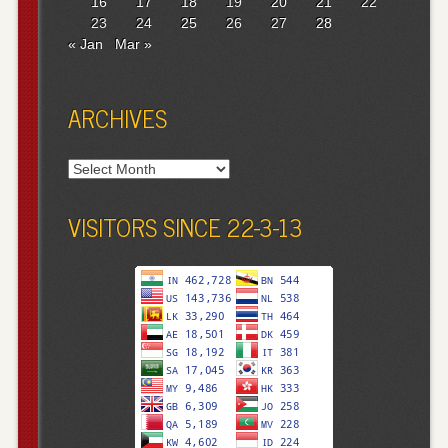
16
17
18
19
20
21
22
23
24
25
26
27
28
« Jan
Mar »
ARCHIVES
Archives
VISITORS SINCE 22-3-13