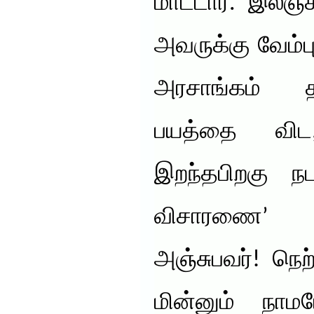
மாட்டார். இலஞ
அவருக்கு வேம்பு
அரசாங்கம் த
பயத்தை வி
இறந்தபிறகு நட
விசாரணை’ அ
அஞ்சுபவர்! நெ
மின்னும் நாம