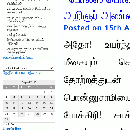
“போலீஸ் பொன
திமிங்கிலம்
21.12.2012 உலகம் அழியும் என்பது
அறிஞர் அண
உண்மையா?
கரையான் புற்றுக்குள் எப்படி
ஏர்கண்டிஷன்?
Posted on 15th A
செயற்கை கருவூட்டல் – மரபணு
சாதனை
பறக்கும் கப்பல்
இன்டக்ஷன் அடுப்பு (தூண்டல்
அதோ! உயர்ந்
அடுப்பு)!
குழந்தைகள் வளர்ப்பு – தெரிந்து
கொள்ளுங்கள்!
தலைப்புகளில் தேட
மீசையும் க
தலைப்புகளில்
தேட
தேதிவாரியாக பதிவுகள்
தோற்றத்துட
August 2014
S
M
T
W
T
F
S
1
2
பொன்னுசாமியை
3
4
5
6
7
8
9
10
11
12
13
14
15
16
17
18
19
20
21
22
23
போக்கிரி! சா
24
25
26
27
28
29
30
31
« Jul
Sep »
UserOnline