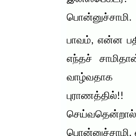
பொன்னுச்சாமி.
பாவம், என்ன பத
எந்தச் சாமித
வாழ்வதாக இ
புராணத்தில்
செய்வதென்றால்
பொன்னுச்சாமி,