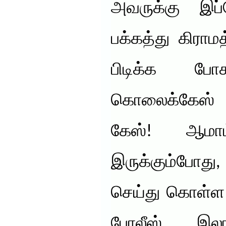
அவருக்கு இப்
பக்கத்து கிராமத
பிடிக்க ப
கொலைக்கேஸ்
கேஸ்! ஆமாம
இருக்கும்போ
செய்து கொள்ள
போலீஸ் இலா