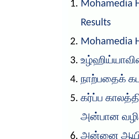
Mohamedia HS
Results
Mohamedia HS
உழ்ஹிய்யாவின
நாற்பதைக் கட
கர்ப்ப காலத்
அன்பான வழிக
அன்னை ஆயிஷ