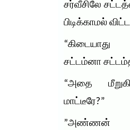
சர்வீசிலே சட்டத்
பிடிக்காமல் விட
“கிடையாது 
சட்டம்னா சட்டம்
“அதை மீறுக
மாட்டீரே?”
”அண்ணன் 