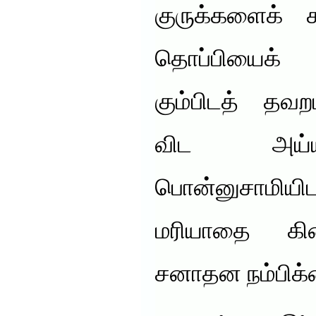
குருக்களைக் 
தொப்பியைக் 
கும்பிடத் தவறம
விட அய்ய
பொன்னுசாமி
மரியாதை கிட
சனாதன நம்பிக்