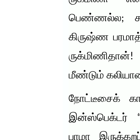
பெண்ணல்ல; சா
கிருஷ்ண பரமா
ருக்மிணிதான்!
மீண்டும் கலியா
நோட்டீசைக் காட
இன்ஸ்பெக்டர்
பாமா இருக்கற