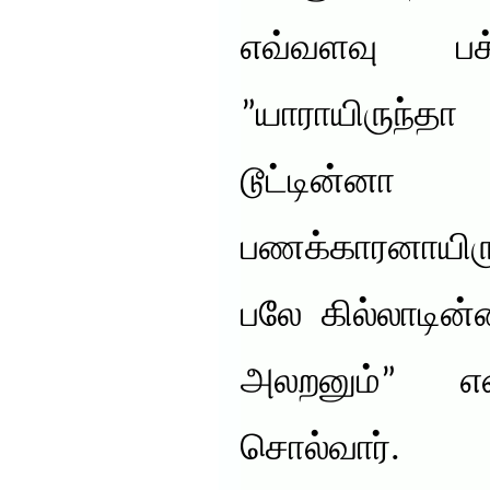
எவ்வளவு பக
”யாராயிருந்த
டூட்டின்ன
பணக்காரனாயிரு
பலே கில்லாடின
அலறனும்” எ
சொல்வார்.