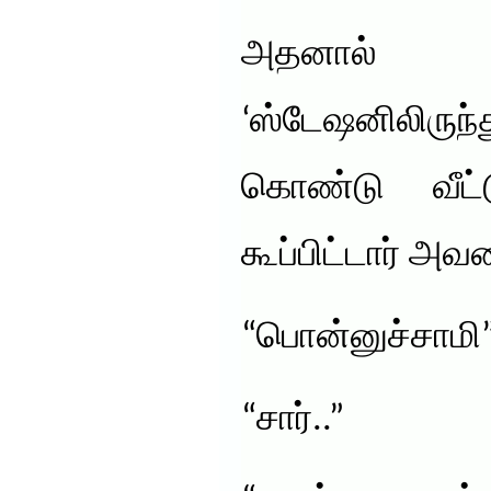
அதனால் 
‘ஸ்டேஷனிலிரு
கொண்டு வீட்ட
கூப்பிட்டார் அவ
“பொன்னுச்சாமி
“சார்..”