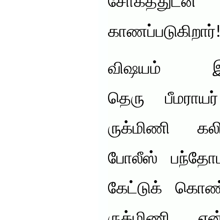
சோகத்து
காணப்படுகிறார்
விஷயம் இ
தெரு பீமராயர்
ருக்மிணி க
போலீஸ் பந்தோ
கேட்டுக் கொண்ட
ருக்மிணி என