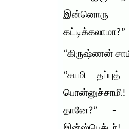
இன்னொர
கட்டிக்கலாமா?”
“கிருஷ்ணன் சாம
“சாமி தப்புத
பொன்னுச்சாமி
தானே?” – க
இன்ஸ்பெக்டர