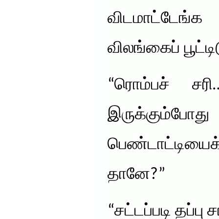
விடமாட்டேங்
விலங்கைப் பூட்டி
“ரொம்பச் சர
இருக்கும
பெண்டாட்டியைக
தானே?”
“சட்டப்படி தப்பு சா