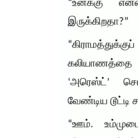
“உனக்கு என்
இருக்கிறதா?”
“கிராமத்துக்கு
கலியாணத்தை 
‘அரெஸ்ட்’ 
வேண்டிய டூட்டி ச
“ஊம். உம்முட