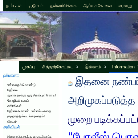
நடப்புகள்
குடும்பம்
தன்னம்பிக்கை
ஆய்வுக்கோவை
வரலாறு
முகப்பு
சித்தார்கோட்டை
இஸ்லாம்
Information
ஹிமானா
இதனை நண்பர்
உள்ளதைக்கொண்டு
நேர்மை
துபாய் நமக்கு ஒரு தொப்புள் கொடி!
அறிமுகப்படுத்த
கோழியும் கூவும்
வக்ரங்கள்
நேர்மை கொண்ட உள்ளம் – கதை
முறை படிக்கப்பட
குஜராத்தில் பயங்கரவாதம்!
விரயம்
அறிவியல்
இளைஞர்களுக்கு ஒரு வழிகாட்டி