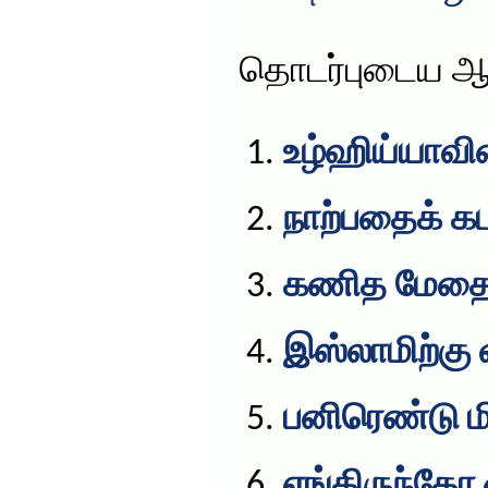
தொடர்புடைய ஆ
உழ்ஹிய்யாவின
நாற்பதைக் கட
கணித மேதை
இஸ்லாமிற்கு 
பனிரெண்டு ம
எங்கிருந்தோ 