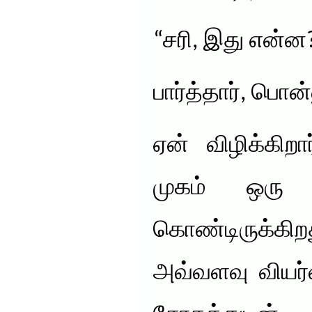
“சரி, இது என்ன? 
பார்த்தார், பொன்
ஏன் விழிக்கிற
முகம் ஒரு 
கொண்டிருக்கி
அவ்வளவு வியர்