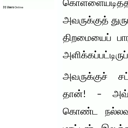
கொள்ளையடித
31 Users
Online
அவருக்குத் துரும
திறமையைப் பார
அளிக்கப்பட்டிருப
அவருக்குச் சட
தான்! – அவ்
கொண்ட நல்லவர