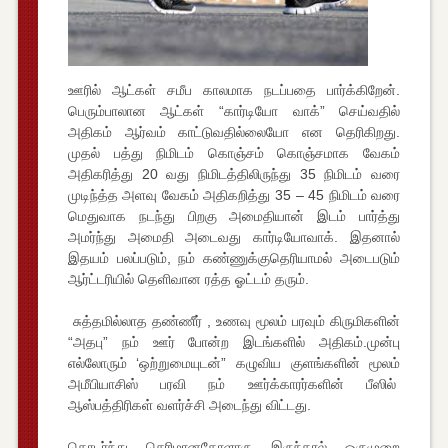
ஊரில் ஆட்கள் சமீப காலமாக நடப்பதை பார்க்கிறேன்.
பெரும்பாலான ஆட்கள் “கார்டியோ வாக்” செய்வதில்
அதிகம் ஆர்வம் காட்டுவதில்லையோ என தெரிகிறது.
முதல் பத்து நிமிடம் கொஞ்சம் கொஞ்சமாக வேகம்
அதிகரித்து 20 வது நிமிடத்திலிருந்து 35 நிமிடம் வரை
முடிந்த்த அளவு வேகம் அதிகறித்து 35 – 45 நிமிடம் வரை
மெதுவாக நடந்து பிறகு அமைதியான் இடம் பார்த்து
அமர்ந்து அமைதி அடைவது கார்டியோவாக். இதனால்
இதயம் பலப்படும், நம் கண்ணுக்குதெரியாமல் அடைபடும்
ஆர்ட்டரியில் தெளிவான ரத்த ஓட்டம் தரும்.
சுத்தமில்லாத தண்ணீர் , உணவு மூலம் பரவும் கிருமிகளின்
“அதபு” நம் ஊர் போன்ற இடங்களில் அதிகம்.முன்பு
எல்லோரும் ‘ஒற்றுமையுடன்” கழுவிய குளங்களின் மூலம்
அமீபியாசிஸ் பரவி நம் ஊர்க்காரர்களின் பீஸில்
ஆஸ்பத்திரிகள் வளர்ச்சி அடைந்து விட்டது.
தொடர்ந்து செரிமானகோளாரு இருந்தால் ஒருமுறை