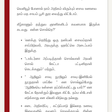
வெளியூர் போனால் நாம் அதிகம் விரும்பும் சைவ உணவை
நாம் மத சாயம் பூசி தூர வைத்து விட்டோம்.
கீழ்காணும் தத்துவ ஞானிகளிடம் கவனமாக இருக்க
கடவது. என்ன சொல்றெ?’
‘எனக்கு தெரிந்து ஒரு நண்பன் சைவம்தான்
சாப்பிடுவார், அவருக்கு ஹார்ட்லெ அடைப்பாம்
இதுக்கு
“டாக்டர்னா அப்படித்தான் சொல்வான் அவன்
சொல் கேட்டா பட்டினிதான்
கெடக்கனும்” மற்றும்,
” ஆறிலும் சாவு நூறிலும் சாவு–இனிமேல்
நூறுதான் மாப்லே ” என சொல்லும்போது
‘ஆறிலேயெ உன்னை தப்பிக்கவிட்டது யார்?” என
கேட்க தோன்றும்.இவனுக கிட்டே நம்ம ஸ்டேசன்
எடுக்காது என விலகி விடுவது நல்லது.
எடை அதிகரிப்பு , கட்டுப்பாடு இல்லாத உணவு
இவைகளில் கவனம் செலுத்தாமல் சின்ன