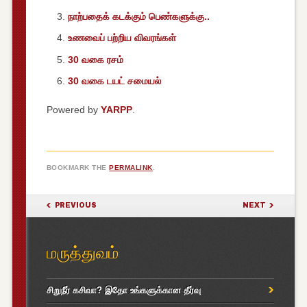
நாற்பதைக் கடக்கும் பெண்களுக்கு..
உணவைப் பற்றிய விவரங்கள்
30 வகை ரசம்
30 வகை டயட் சமையல்
Powered by
YARPP
.
BOOKMARK THE
PERMALINK
.
POST NAVIGATION
PREVIOUS
NEXT
மருத்துவம்
சிறுநீர் கசிவா? இதோ உங்களுக்கான தீர்வு