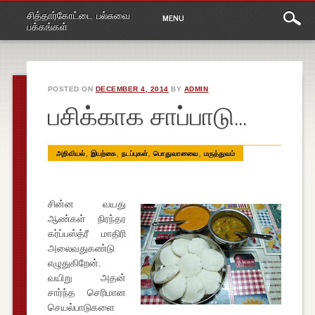
Main
Skip
சித்தார்கோட்டை பல்சுவை
MENU
to
menu
பக்கங்கள்
content
POSTED ON
DECEMBER 4, 2014
BY
ADMIN
பசிக்காக சாப்பாடு…
,
,
,
,
அறிவியல்
இயற்கை
நடப்புகள்
பொதுவானவை
மருத்துவம்
சின்ன வயது
ஆண்கள் நிரந்தர
கர்ப்பஸ்த்ரீ மாதிரி
அலைவதுகண்டு
எழுதுகிறேன்.
வயிறு அதன்
சார்ந்த செரிமான
செயல்பாடுகளை