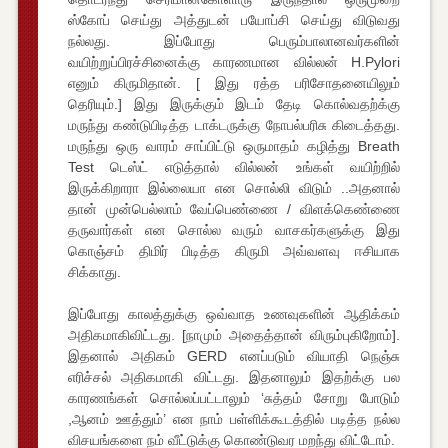
ஸ்கோப் செய்து அத்துடன் பயோப்சி செய்து விடுவது
நல்லது. இப்போது பெரும்பாலானவர்களின்
வயிற்றுப்பிரச்சினைக்கு காரணமான வில்லன் H.Pylori
எனும் கிருமிதான். [ இது ரத்த பரிசோதனையிலும்
தெரியும்.] இது இருக்கும் இடம் தேடி கொல்வதற்க்கு
மருந்து கண்டுபிடித்த டாக்டருக்கு நோபல்பரிசு கிடைத்தது.
மருந்து ஒரு வாரம் சாப்பிட்டு ஒருமாதம் கழித்து Breath
Test டெஸ்ட் எடுத்தால் வில்லன் உங்கள் வயிற்றில்
இருக்கிறாரா இல்லையா என சொல்லி விடும் ..அதனால்
தான் முன்பெல்லாம் வேப்பெண்ணை / விளக்கெண்ணை
தருவார்கள் என சொல்ல வரும் வாசகர்களுக்கு இது
கொஞ்சம் திமிர் பிடித்த கிருமி அவ்வளவு ஈசியாக
சிக்காது.
இப்போது காலத்துக்கு ஒவ்வாத உணவுகளின் ஆதிக்கம்
அதிகமாகிவிட்டது. [நாமும் அதைத்தான் விரும்புகிறோம்].
இதனால் அதிகம் GERD எனப்படும் வியாதி நெஞ்சு
எரிச்சல் அதிகமாகி விட்டது. இதனாலும் இதற்க்கு பல
காரணங்கள் சொல்லப்பட்டாலும் ‘சுத்தம் சோறு போடும்
,ஆனம் ஊத்தும்’ என நாம் பள்ளிக்கூடத்தில் படித்த நல்ல
விசயங்களை நம் வீட்டுக்கு கொண்டுவர மறந்து விட்டோம்.