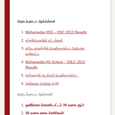
தொடர்புடைய ஆக்கங்கள்
Mohamedia HSS – HSC 2012 Results
உழ்ஹிய்யாவின் சட்டங்கள்
கர்ப்ப காலத்தில் பெண்களுக்கு அன்பான
வழிகாட்டி
Mohamedia HS School – SSLC 2012
Results
நாற்பதைக் கடக்கும் பெண்களுக்கு..
அன்னை ஆயிஷா (ரழி)
தொடர்புடைய ஆக்கஙள்:
குளிர்கால கொண்டாட்டம் 30 வகை சூப்!
30 வகை ரவை ரெசிபிகள்!