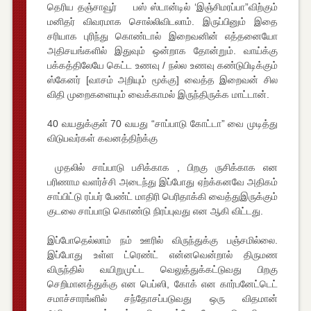
தெரிய தஞ்சாவூர் பஸ் ஸ்டான்டில் ‘இஞ்சிமரப்பா”விற்கும்
மனிதர் விவரமாக சொல்லிவிடலாம். இருப்பினும் இதை
சரியாக புரிந்து கொண்டால் இறைவனின் எத்தனையோ
அதிசயங்களில் இதுவும் ஒன்றாக தோன்றும். வாய்க்கு
பக்கத்திலேயே கெட்ட உணவு / நல்ல உணவு கண்டுபிடிக்கும்
ஸ்கேனர் [வாசம் அறியும் மூக்கு] வைத்த இறைவன் சில
விதி முறைகளையும் வைக்காமல் இருந்திருக்க மாட்டான்.
40 வயதுக்குள் 70 வயது “சாப்பாடு கோட்டா” வை முடித்து
விடுபவர்கள் கவனத்திற்க்கு
முதலில் சாப்பாடு பசிக்காக , பிறகு ருசிக்காக என
பரிணாம வளர்ச்சி அடைந்து இப்போது ஏற்க்கனவே அதிகம்
சாப்பிட்டு ரப்பர் பேண்ட் மாதிரி பெரிதாக்கி வைத்துஇருக்கும்
குடலை சாப்பாடு கொண்டு நிரப்புவது என ஆகி விட்டது.
இப்போதெல்லாம் நம் ஊரில் விருந்துக்கு பஞ்சமில்லை.
இப்போது உள்ள ட்ரெண்ட் என்னவென்றால் திருமண
விருந்தில் வயிறுமுட்ட வெலுத்துக்கட்டுவது பிறகு
செறிமானத்துக்கு என பெப்ஸி, கோக் என கார்பனேட்டெட்
சமாச்சாரங்ளில் சந்தோசப்படுவது ஒரு விதமான்