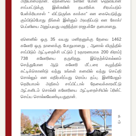
அறியாமைதான். ஏற்கனவெ உள்ளே போன ஹெவியான
சாப்பாட்டுக்கு இன்சுலின் தயாரிக்க சிரமப்படும்
பேன்க்ரியாசஸ் ” விட்டுருங்க காக்கா” என கையெடுத்து
கும்பிடும்போது நீங்கள் இன்னும் அவதிப்படு என கோக்/
பெப்ஸியை அனுப்புவது மஹிந்த்ரா ராஜபக்சே தனமானது.
ஏனெனில் ஒரு 35 வயது மனிதனுக்கு தேவை 1462
கலோரி ஒரு நாளைக்கு போதுமானது , ஆனால் விருந்தில்
சாப்பிடும் ஆட்டிறைச்சி மட்டும் [ உதாரணமாக 200 கிராம்]
738 கலோரியை தருகிறது. இதெற்க்கெல்லாம்
செத்துபோன ஆடு கலோரி மீட்டரை கழுத்தில்
கட்டிக்கொண்டு வந்து உங்கள் கனவில் வந்து செய்தி
சொல்லும் என எதிர்பார்ப்பது ரொம்ப தப்பு. இனிமேலும்
தெரியாமல் அதிகம் சாப்பிட்டால் தேவைக்காரவீட்டு
ஆட்களிடம் சொல்லி கலோரியை ஆட்டிறைச்சியில் ப்ரின்ட்
செய்ய சொல்லவேண்டியதுதான்.
ந
ம்