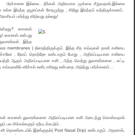
பிரச்சனை இல்லை.. நீங்கள் அதிகமாக மூக்கை சீறுவதால்,இல்லை
உள்ள இரத்த குழாய்கள் சேதமுற்று , சிறிது இரத்தம் வந்திருக்கலாம்..
வசியம் பார்த்து விடுவது நல்லது!
ின்றது? சைனஸ்
றது! சைனஸ் என்பது
துவாரங்கள்.. இந்த
ucous membranes ) நிறைந்திருக்கும். இந்த சீத சவ்வுகள் தான் சளியை
 எரிச்சலோ , நோய் தொற்றோ உண்டாகும் போது , அதிகப்படியான சளியை
உற்பத்தி ஆகும் அதிகப்படியான சளி , அந்த வெற்று துவாரங்களை , கட்டி
ீத சவ்வுகளில் எரிச்சல் உண்டாகிறது என்பதை அடுத்து பார்க்கலாம்…
்கள் சைனஸ் துவாரங்களை அதிகப்படியான சளி அடைத்து கொள்வதால்
ும் பல சிக்கல்களும் ஏற்படக்கூடும்..
சளி தொண்டையில் இறங்குதல்( Post Nasal Drip) உண்டாகும். அதனால்,