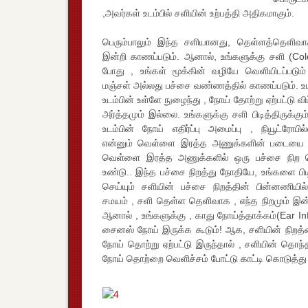
,அவர்கள் உடம்பில் சளியின் உற்பத்தி அதிகமாகும்.
பெரும்பாலும் இந்த சளியானது, தெள்ளத்தெளிவா
இன்றி காணப்படும். ஆனால், உங்களுக்கு சளி (Cold)ப
போது , உங்கள் மூக்கின் வழியே வெளியிடப்படும் 
மஞ்சள் அல்லது பச்சை வண்ணத்தில் காணப்படும். உட
உடம்பின் உள்ளே நுழைந்து , நோய் தோற்று ஏற்பட்டு வி
அர்த்தமும் இல்லை. உங்களுக்கு சளி பிடித்திருக்கும
உடம்பின் நோய் எதிர்ப்பு அமைப்பு , நியூட்ரோபில்
என்னும் வெள்ளை இரத்த அணுக்களின் படையை அன
வெள்ளை இரத்த அணுக்களில் ஒரு பச்சை நிற 
உண்டு.. இந்த பச்சை நிறத்து நோதியே, உங்களை பி
செய்யும் சளியின் பச்சை நிறத்தின் பின்னணியில்
சமயம் , சளி தெள்ள தெளிவாக , எந்த நிறமும் இன்
ஆனால் , உங்களுக்கு , காது நோய்த்தாக்கம்(Ear Inf
சைனஸ் நோய் இருக்க கூடும்! ஆக, சளியின் நிறத்த
நோய் தொற்று ஏற்பட்டு இருந்தால் , சளியின் தொந்த
நோய் தொற்றை வெளிச்சம் போட்டு காட்டி கொடுத்து வ