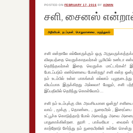
POSTED ON
FEBRUARY 17, 2016
BY
ADMIN
சளி, சைனஸ் என்றா
,
,
,
அறிவியல்
நடப்புகள்
பொதுவானவை
மருத்துவம்
சளி என்றாலே எல்லோருக்கும் ஒரு அருவருக்கத்த
விஷயத்தை வெறுக்காதவர்கள் பூமியில் உண்டா என
தெரிந்தவர்கள் இதை வெறுக்க மாட்டார்கள்! இத
போடப்படும் எண்ணெயை போன்றது! சளி என்ற ஒன்று 
நம் உடம்பில் உள்ள பாகங்கள் எல்லாம் பழுதடைந்த
வியப்பாக இருக்கிறது அல்லவா! மேலும், சளி 
இப்பதிவில் தெரிந்து கொள்வோம்…
சளி நம் உடம்புக்கு மிக அவசியமான ஒன்று! சளியை உற்
வாய் , மூக்கு , தொண்டை , நுரையீரல் , இரைப்பை 
உட்பூச்சு கொடுத்தாற் போல் அமைந்து அவை அனைத்
பாதுகாக்கின்றன. தூசி , பாக்டீரியா , வைரஸ் 
காற்றோடு சேர்ந்து நம் நுரையீரலின் உள்ளே சென்று 