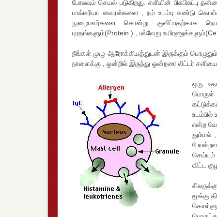
போலவும் செயல் படுகிறது. சளியின் பிசுபிசுப்பு த
பாக்டீரியா வைரஸ்களை , நம் உடம்பு கண்டு கொள்
நுழைபவர்களை கொன்று குவிப்பதற்காக நொதிக
புரதங்களும்(Protein ) , பல்வேறு உயிரணுக்களும்(Ce
நீங்கள் முழு ஆரோக்கியத்துடன் இருக்கும் பொழுதும
நாளைக்கு , ஒன்றில் இருந்து ஒன்றரை லிட்டர் சளியை 
ஒரு உத
பொருள் ,
கட்டுக்க
உடம்பில்
என்ற வே
தும்மல்
போன்றவற
செய்யும
விட்ட க
சிலருக்க
மூக்கு 
கொள்ளு
பொருட்க