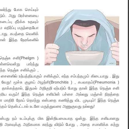
லர்ந்து போக செய்யும்
்டும். அது பிரச்னையை
டைப்பு தீர்க்க உதவும்
எதிர்ப்பு மருந்தையோ
ூடாது. கபத்தை வெளிக்
ான் இந்த நேரங்களில்
ெஞ்சு சளி(Phelgm )
ன்னவென்று பார்த்து
்த நெஞ்சு சளிக்கும் ,
 , சைனஸில் உற்பத்தியாகும் சளிக்கும், எந்த சம்பந்தமும் கிடையாது . இது
வேறு! மூச்சு குழாய் அழற்சி(Bronchitis ) , கபவாதம்(Pneumonia )
தாக்கத்தால், இருமல் அறிகுறி ஏற்படும் போது தான் இந்த நெஞ்சு சளி
ெரிய வரும்! இந்த நெஞ்சு சளியின் பச்சை அல்லது மஞ்சள் நிறத்தை
 மாதிரி நோய் தொற்று என்பதை கணித்து விட முடியும்! இந்த நெஞ்சு
ரத்தம் தென்பட்டால் உடனே மருத்துவரை அணுகுவது நல்லது!
ன்பது நம் உடம்புக்கு மிக இன்றியமையாத ஒன்று. இந்த சளியானது
ி அளவுக்கு அதிகமாக சுரந்து விடும் போது , அதை சமாளிக்க கற்று