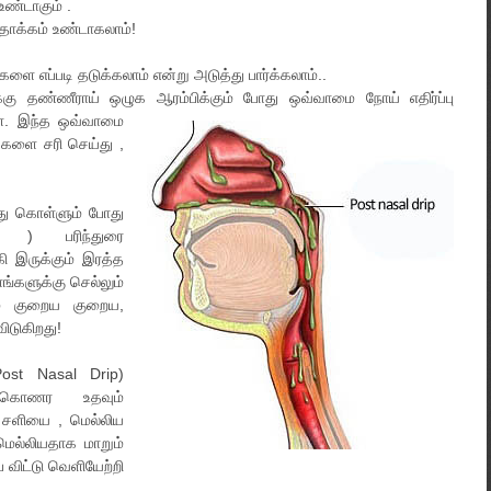
ண்டாகும் .
தாக்கம் உண்டாகலாம்!
ளை எப்படி தடுக்கலாம் என்று அடுத்து பார்க்கலாம்..
்கு தண்ணீராய் ஒழுக ஆரம்பிக்கும் போது ஒவ்வாமை நோய் எதிர்ப்பு
். இந்த
ஒவ்வாமை
ுக்களை சரி செய்து ,
்து கொள்ளும் போது
nts ) பரிந்துரை
்கி இருக்கும் இரத்த
்களுக்கு செல்லும்
ம் குறைய குறைய,
விடுகிறது!
ost Nasal Drip)
்கொணர உதவும்
டி சளியை , மெல்லிய
மெல்லியதாக மாறும்
 விட்டு வெளியேற்றி