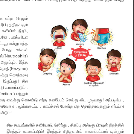
க எந்த நிறமும்
ிடித்திருக்கும்
சளியின் நிறம்,
னே , பாக்டீரியா
ட்டது என்று எந்த
் போது , உங்கள்
ஸ்(Neutrophils)
ுப்பும். இந்த
நொதி(Enzyme)
டித்து தொந்தரவு
 இருப்பது! சில
றி காணப்படும்..
ection ) மற்றும்
ை வைத்து கொண்டு எந்த கணிப்பும் செய்து விட முடியாது! அப்படியே ,
ரவோடு , மூக்கடைப்பு , காய்ச்சல் போன்ற பிற தொந்தரவுகளும் ஏற்பட்டு
ிடும்!
சில சமயங்களில் சளியோடு சேர்ந்து , சிகப்பு அல்லது பிரவுன் நிறத்தில்
இரத்தம் காணப்படும்! இரத்தம் சிறிதளவில் காணப்பட்டால் ஒன்றும்