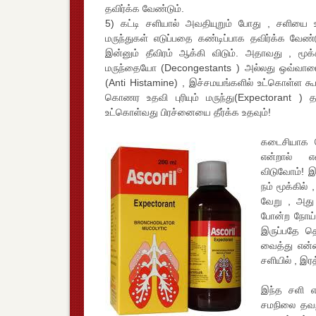
தவிர்க்க வேண்டும்.
5) கட்டி சளியால் அவதியுறும் போது , சளியை உ
மருந்துகள் எடுப்பதை கண்டிப்பாக தவிர்க்க வேண
இன்னும் தீவிரம் ஆக்கி விடும். அதாவது , மூக்க
மருந்தையோ (Decongestants ) அல்லது ஒவ்வாமை 
(Anti Histamine) , இச்சமயங்களில் உட்கொள்ள க
கொணர உதவி புரியும் மருந்து(Expectorant ) த
உட்கொள்வது பிரச்னையை தீர்க்க உதவும்!
கடைசியாக ந
என்றால் எ
விடுவோம்! இந
நம் மூக்கில்
வேறு , அது 
போன்ற நோய் 
இருப்பதே த
வைத்து என்ன
சளியில் , இ
இந்த சளி எ
சமநிலை தவற