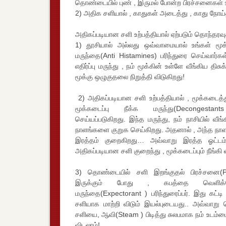
தொண்டையில் புண் , இருமல் போன்ற பிரச்சனைகள் உ
2) அதிக சளியால் , காதுகள் அடைத்து , காது நோய்
அதிகப்படியான சளி உற்பத்தியால் ஏற்படும் தொந்தரவுக
1) தூசியால் அல்லது ஒவ்வாமையால் உங்கள் மூக
மருந்தை(Anti Histamines) பரிந்துரை செய்வார்கள
எதிர்ப்பு மருந்து , நம் மூக்கின் உள்ளே வீங்கிய திச
மூக்கு ஒழுகுதலை நிறுத்தி விடுகிறது!
2) அதிகப்படியான சளி உற்பத்தியால் , மூக்கடைத
மூக்கடைப்பு நீக்க மருந்து(Decongesta
செய்யப்படுகிறது. இந்த மருந்து, நம் நாசியில் வீங
நாளங்களை குறுக செய்கிறது. அதனால் , அந்த நாளங
இரத்தம் குறைகிறது… அவ்வாறு இரத்த ஓட்ட
அதிகப்படியான சளி குறைந்து , மூக்கடைப்பும் நீங்கி 
3) தொண்டையில் சளி இறங்குதல் பிரச்சனை(P
இருக்கும் போது , கபத்தை வெளிக
மருந்தை(Expectorant ) பரிந்துரைப்பர். இது கட்
சளியாக மாற்றி விடும் இயல்புடையது.. அவ்வாறு 
சளியை, ஆவி(Steam ) பிடித்து சுலபமாக நம் உடம்பை
விடலாம்!