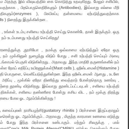
ன்மை அதற்கு இவ் விஷயத்தில் கை கொடுத்து உதவுகிறது. மேலும் சளியில்,
வதற்காக , பிறபொருளெதிரிகளும் (Antibodies), இவ்வாறு எல்லை மீறி
ளும்(enzymes ), பிசுபிசுப்பு தன்மையை ஏற்படுத்துவதற்காக
lls ) நிறைந்து இருக்கின்றன..
் , உங்கள் உடம்பு சளியை உற்பத்தி செய்து கொண்டே தான் இருக்கும். ஒரு
நம் உடம்பானது உற்பத்தி செய்கிறது!
ாரணத்துக்கு ,தூசியோ , நமக்கு ஒவ்வாமை ஏற்படுத்தும் ஏதோ ஒரு
 நம் மூக்கினுள் நுழைந்து விடும் போது , சளி உற்பத்தி செய்யும் அளவு
டங்காமல் பெருகி விடுகின்றது.. அதாவது ,இந்த மாதிரி தருணங்களில் நம்
 உள்ள நோய் எதிர்ப்பு உயிரணுக்கள்(Mast cells ), ஹிஸ்டமைன்(Histamine )
தி பொருளை, வெளிப்படுத்துகின்றன. இந்த ஹிஸ்டமைன் ஆனது , உடனே
 , அரிப்பு , மூக்கில் ஏதோ திணித்து வைத்தாற் போன்றதொரு உணர்வு ,
்றை தூண்டி விடுகிறது. இவ்வாறு தூண்டப்பட்டவுடன் , சளியை உற்பத்தி
் திசுக்கள், சளியை தண்ணீரை போன்று கசிய விட , நம் மூக்கு திறந்து
ுழாயை போல ஓட ஆரம்பிக்கின்றது !
ு சுவைப்புலன் நாசியழற்சி(gustatory rhinitis ) பிரச்சனை இருப்பதாலும்
திடீரென்று ஓட ஆரம்பிக்கும்.. அதாவது , மிகுந்த காரமான உணவை எடுத்து
ம் போது இந்த பிரச்சனை உண்டாகும். மற்றும் சிலருக்கு , பால்
ளை(Cow’s Milk Protein Allergy(CMPA)) எடுத்து கொள்ளும் போது