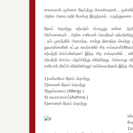
கைகளால் மூக்கை தேய்த்து கொள்வதால் , மூக்கில் 
அதிக அளவு உதிர போக்கு இருந்தால் , மருத்துவரை அ
நோய் தொற்று ஏற்படும் பொழுது என்ன ஆக
பிரச்சனையும் , அதிக சளியால் அவதியும் ஏற்படுகி
, நம் முகத்தில் அமைந்த, காற்று நிறைந்த வெற்று 
துவாரங்களின் உட்புற சுவர்களில் சீத சவ்வுகள்(M
உற்பத்தி செய்கின்றன! இந்த சீத சவ்வுகளில் ,
உற்பத்தி செய்ய ஆரம்பித்து விடுகிறது. அவ்வாறு 
சளியால் நிரப்பி விடுகின்றது! எவ்வெவற்றால் இந்த ச
1)பாக்டீரியா நோய் தொற்று
2)வைரஸ் நோய் தொற்று
3)ஒவ்வாமை (Allergy )
4) சுவாசகாசம்(Asthma )
5)சைனஸ் நோய் தொற்று
உங
மேல
1)