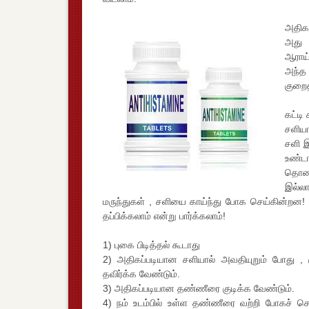
அதிகப
அது 
ஆராய்
அந்த 
குறைத
கட்டி
சளியா
சளி இ
உண்டா
தொண்
இல்லா
மருந்துகள் , சளியை காய்ந்து போக செய்கின்றன! இ
தப்பிக்கலாம் என்று பார்க்கலாம்!
1) புகை பிடித்தல் கூடாது
2) அதிகப்படியான சளியால் அவதியுறும் போது , 
தவிர்க்க வேண்டும்.
3) அதிகப்படியான தண்ணீரை குடிக்க வேண்டும்.
4) நம் உடம்பில் உள்ள தண்ணீரை வற்றி போகச் ச