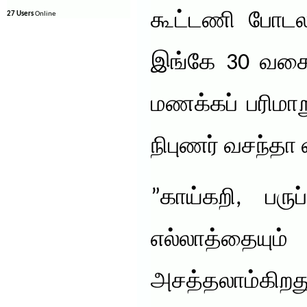
கூட்டணி போடலா
27 Users
Online
இங்கே 30 வக
மணக்கப் பரிமா
நிபுணர் வசந்த
”காய்கறி, பருப
எல்லாத்தைய
அசத்தலாம்கிற