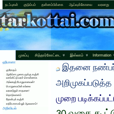
நடப்புகள்
குடும்பம்
தன்னம்பிக்கை
ஆய்வுக்கோவை
வரலாறு
முகப்பு
சித்தார்கோட்டை
இஸ்லாம்
Information
ஹிமானா
இதனை நண்பர்
குரோதம்
ஆலிம்சா முஸாபருக்கு கஞ்சி
வாங்கிட்டு வரச் சொன்னாக
அறிமுகப்படுத்த
அல்லாஹ் போதுமானவன்!
பொறுமையின் எல்லை
வரலாற்றுச் சாதனை!
தொடுவானம்
முறை படிக்கப்பட
நோன்புக் கஞ்சி
எதிர்பாராமல் ஓர் ஆசுவாசம்!
அறிவியல்