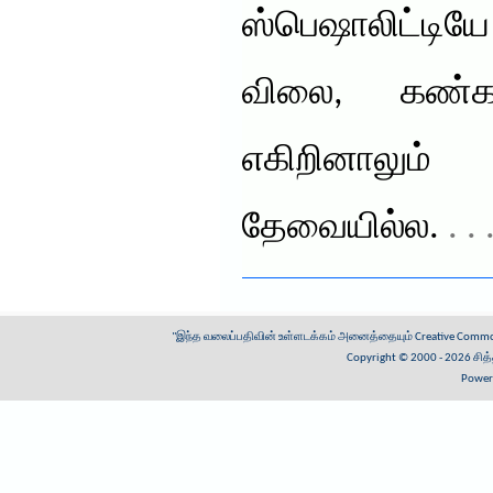
ஸ்பெஷாலிட்ட
விலை, கண்க
எகிறினாலு
தேவையில்ல.
. .
"இந்த வலைப்பதிவின் உள்ளடக்கம் அனைத்தையும்
Creative Common
Copyright © 2000 - 2026
சித
Power