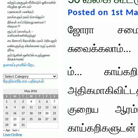
30 வகை கூட்ட
சுற்றுப்புறசூழல் சீர்கேடும் ஓசோனில்
விழுந்த ஓட்டையும்
Posted on 1st Ma
பறவைகள் பலவிதம்
நகங்களும் நலம் சொல்லும்!
நீங்கள் சாப்பிடுவது உணவா?
விஷமா??
ஜோரா சமைக்
சூப்பர் ப்ளாஸ்டிக் –
களிமண்ணிலிருந்து!
டைனோசர் தோன்றிய நகர் அரியலூர்
சுவைக்கலாம்…
வலிகளுக்கு விரல்களை உருட்டினால்
தீர்வு
குர்ஆனின் ஒளியில் கருந்துளை
(black hole)
தலைப்புகளில் தேட
ம்… காய்கற
தலைப்புகளில்
தேட
தேதிவாரியாக பதிவுகள்
அதிகமாகிவிட்ட
May 2016
S
M
T
W
T
F
S
1
2
3
4
5
6
7
குறைய ஆரம்பி
8
9
10
11
12
13
14
15
16
17
18
19
20
21
22
23
24
25
26
27
28
காய்கறிகளு
29
30
31
« Apr
Jun »
UserOnline