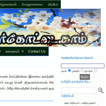
சிறுகதைகள்
பொதுவானவை
வீடியோ
சுகாதாரம்
Contact Us
Hadeeths/Quran Search
புகாரி
முஸ்லிம்
குர்ஆன்
ுவாரிசமான செய்தியினை இணைய தளத்தில்
தமிழில் தளத்தில் தேட:
ு இளம் வயது பெண் திருமணமாகாமல் சில
ம். அதே கிராமத்தில் சென்ற வாரம் ஒரு
அறிவியல்
உலக அதிசயம் – மனித மூளை!