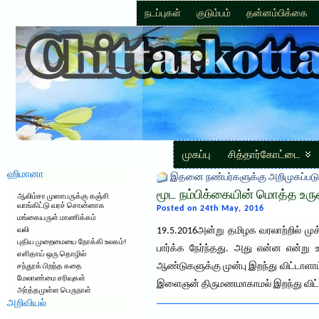
நடப்புகள்
குடும்பம்
தன்னம்பிக்கை
முகப்பு
சித்தார்கோட்டை
ஹிமானா
இதனை நண்பர்களுக்கு அறிமுகப்படு
மூட நம்பிக்கையின் மொத்த உரு
ஆலிம்சா முஸாபருக்கு கஞ்சி
வாங்கிட்டு வரச் சொன்னாக
Posted on 24th May, 2016
மங்கையருள் மாணிக்கம்
19.5.2016அன்று தமிழக வரலாற்றில் ம
வலி
புதிய முறைமையை நோக்கி உலகம்!
பார்க்க நேர்ந்தது. அது என்ன என்று
எளிதாய் ஒரு தொழில்
ஆண்டுகளுக்கு முன்பு இறந்து விட்டாள
சந்தூக் பிறந்த கதை
மேலாண்மை சரிவுகள்
இளைஞன் திருமணமாகாமல் இறந்து விட்
அர்த்தமுள்ள பெருநாள்
அறிவியல்