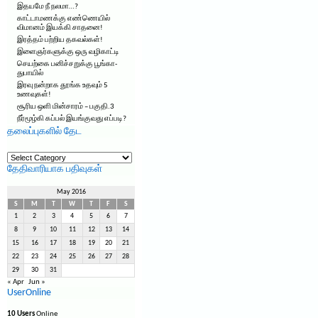
இதயமே நீ நலமா…?
காட்டாமணக்கு எண்ணெயில்
விமானம் இயக்கி சாதனை!
இரத்தம் பற்றிய தகவல்கள்!
இளைஞர்களுக்கு ஒரு வழிகாட்டி
செயற்கை பனிச்சறுக்கு பூங்கா-
துபாயில்
இரவு நன்றாக தூங்க உதவும் 5
உணவுகள்!
சூரிய ஒளி மின்சாரம் – பகுதி.3
நீர்மூழ்கி கப்பல் இயங்குவது எப்படி?
தலைப்புகளில் தேட
தலைப்புகளில்
தேட
தேதிவாரியாக பதிவுகள்
May 2016
S
M
T
W
T
F
S
1
2
3
4
5
6
7
8
9
10
11
12
13
14
15
16
17
18
19
20
21
22
23
24
25
26
27
28
29
30
31
« Apr
Jun »
UserOnline
10 Users
Online