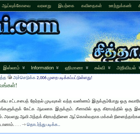
ஆய்வுக்கோவை
வரலாறு
இயற்கை
கவிதைகள்
ஊற்றுக்கண்
இஸ்லாம்
Information
ஹிமானா
கல்வி
அறிவியல்
த்த
அச்செடுக்க
2,006 முறை படிக்கப்பட்டுள்ளது!
வங்கள்!
ுக்கிய சட்டசபைத் தேர்தல் முடிவுகள் வந்த வண்ணம் இருக்கும்போது ஒரு ச
 உங்களுக்குக் கேட்க ஆவலாக இருக்கும். சீனாவில் ஒரு கிராமத்தில் ஒர
ாம். அவளது ஆவி அந்தக் கிராமத்தினை ஆட்கொள்வதாக மக்கள் நினைத்தார்களா
டானாம்.
. . . →
தொடர்ந்து படிக்க..