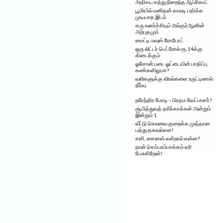
அதிசய சத்து நிறைந்த ஆப்ரிகாட்
பூமியில் மனிதன் காலடி பதிக்க
முடியாத இடம்
கரு வளர்ச்சியும் அல்குர்ஆனின்
அற்புதமும்
மைட்டி மவுஸ் ரோபோட்
ஒரு லிட்டர் பெட்ரோல் ரூ.14க்கு
கிடைக்கும்
ஓசோன் படை ஓட்டையின் பாதிப்பு
கண்களிலுமா?
வலிகளுக்கு விரல்களை உருட்டினால்
தீர்வு
நரேந்திர மோடி – பிரதம வேட்பாளர்?
சூபித்துவத் தரீக்காக்கள் அன்றும்
இன்றும் 1
வீட்டு செலவை குறைக்க முத்தான
பத்து தகவல்கள!
சளி, சைனஸ் என்றால் என்ன?
நான் செம்பரம்பாக்கம் ஏரி
பேசுகிறேன்!