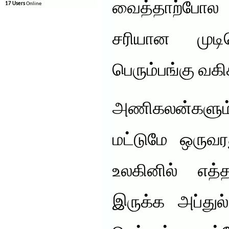
வைத்தாற்போ
17 Users
Online
சரியான முடிவெ
பெரும்பங்கு வகி
அணிகலன்களு
மட்டுமே ஒரு
உலகினில் எத
இருக்க அப்துல்