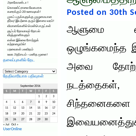
ஆளுமைத்திறன
அனகோண்டா !
கொலஸ்ட்ராலை வேகமாக
Posted on 30th 
கரைக்கும் 20 உணவுகள்!
முகப் பருக்களுக்கு முழுமையான
தீர்வு! இயற்கை தரும் இளமை வரம்!
விமானங்களில் மென்பொருட்கள்
ஆளுமை என
சூப்பர் நோவாவும் நோபல்
விஞ்ஞானிகளும்
என்ன இல்லை சோற்றுக்
கற்றாழையில்!
ஒழுங்கமைந்த இ
பறவைகள் பலவிதம்
உலக அதிசயம் – மனித மூளை!
தலைப்புகளில் தேட
அவை தோற்ற
தலைப்புகளில்
தேட
தேதிவாரியாக பதிவுகள்
நடத்தைகள
September 2016
S
M
T
W
T
F
S
1
2
3
சிந்தனைகள
4
5
6
7
8
9
10
11
12
13
14
15
16
17
18
19
20
21
22
23
24
இவையனைத்துக்க
25
26
27
28
29
30
« Jul
Oct »
UserOnline