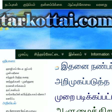
நடப்புகள்
குடும்பம்
தன்னம்பிக்கை
ஆய்வுக்கோவை
வரலாறு
முகப்பு
சித்தார்கோட்டை
இஸ்லாம்
Information
ஹிமானா
இதனை நண்பர்
ஹாஜி எம்.கே.ஏ. ஜப்பார்
முன் வரிசை
சந்தூக் பிறந்த கதை
அறிமுகப்படுத்த
ஊற்றுக்கண் – முன்னுரை
ரமலான் சங்கலபம்
தாட்சண்யம்
முறை படிக்கப்பட
கார்கரேயின் உயிர்த்தியாகம் வீணா?
வளர்ப்பு
அறிவியல்
டைனோசரை வேட்டையாடிய