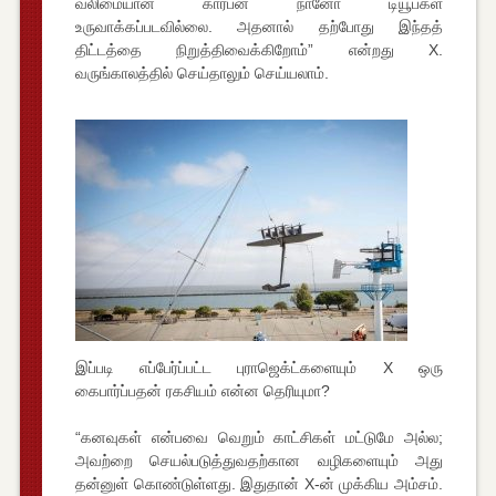
வலிமையான கார்பன் நானோ டியூப்கள்
உருவாக்கப்படவில்லை. அதனால் தற்போது இந்தத்
திட்டத்தை நிறுத்திவைக்கிறோம்” என்றது X.
வருங்காலத்தில் செய்தாலும் செய்யலாம்.
இப்படி எப்பேர்ப்பட்ட புராஜெக்ட்களையும் X ஒரு
கைபார்ப்பதன் ரகசியம் என்ன தெரியுமா?
“கனவுகள் என்பவை வெறும் காட்சிகள் மட்டுமே அல்ல;
அவற்றை செயல்படுத்துவதற்கான வழிகளையும் அது
தன்னுள் கொண்டுள்ளது. இதுதான் X-ன் முக்கிய அம்சம்.