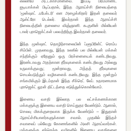
எல்லாமே அட்டகாசமானவை. இப்படி பிரம்மாண்ட
ஐடியாக்கள் பிடிப்பதால், இந்த ஆராய்ச்சி நிலையத்தை
‘மூன்ஷாட் ஃபேக்டரி’ என அழைக்கிறார் இதன் தலைவர்
ஆஸ்ட்ரோ டெல்லர். இவர்தான் இந்த ஆராய்ச்சி
நிலையத்தின் தலைமை விஞ்ஞானி. கூகுளின் மில்லியன்
டாலர் புராஜெக்ட்கள் பலவற்றிற்கு இவர்தான் தலைவர்.
இந்த மூன்ஷாட் தொழிற்சாலையின் ப்ளூபிரின்ட் ரொம்ப
சிம்பிள். முதலாவது, இந்த உலகில் பல மில்லியன் மக்கள்
சந்திக்கும் ஏதேனும் ஒரு பிரச்னையைக் கண்டறிவது.
இரண்டாவது அதற்கான தீர்வுகளைக் கண்டறிவது அல்லது
உருவாக்குவது; மூன்றாவது, அந்தத் தீர்வுகளை
செயல்படுத்தும் வழிகளைக் கண்டறிவது. இந்த மூன்றும்
சங்கமிக்கும் இடம்தான் இந்த சீக்ரெட் லேப். உதாரணமாக
புராஜெக்ட் லூன் திட்டத்தை எடுத்துக்கொள்வோம்.
இணைய வசதி இல்லாத பல லட்சக்கணக்கான
மக்களுக்கு இணைய வசதி செய்துதர வேண்டும். ஆனால்,
செலவு மிகக்குறைவாக இருக்க வேண்டும் – இதுதான்
ஆராய்ச்சியாளர்களுக்கான சவால். முதலில் இந்தச்
சவாலைப் பல்வேறு கோணங்களில் அலசி ஆராய்வார்கள்.
மக்களுக்கு எந்தெந்த வழிகளில் இணைய வசதிகளை