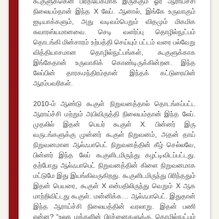
கூகுளுக்கென பிரத்யேகமாக இருக்கும் ஓர் ஆராய்ச்சி
நிலையம்தான் இந்த X லேப். ஆனால், இங்கே உருவாகும்
ஐடியாக்களும், அது வடிவம்பெறும் விதமும் மிகமிக
சுவாரஸ்யமானவை. செடி வளர்ப்பு தொழில்நுட்பம்
தொடங்கி மின்சாரம் உற்பத்தி செய்யும் பட்டம் வரை பல்வேறு
வித்தியாசமான தொழில்நுட்பங்கள், கூகுளுக்காக
இங்கேதான் உருவாகிக் கொண்டிருக்கின்றன. இந்த
லேப்பின் தாரகமந்திரம்தான் இந்தக் கட்டுரையின்
ஆரம்பவரிகள்.
2010-ம் ஆண்டு கூகுள் நிறுவனத்தால் தொடங்கப்பட்ட
ஆராய்ச்சி மற்றும் அபிவிருத்தி நிலையம்தான் இந்த லேப்.
முதலில் இதன் பெயர் கூகுள் X. பின்னர் இரு
வருடங்களுக்கு முன்னர் கூகுள் நிறுவனம், அதன் தாய்
நிறுவனமான ஆல்ஃபாபெட் நிறுவனத்தின் கீழ் செல்லவே,
பின்னர் இந்த லேப் கூகுளிடமிருந்து கழட்டிவிடப்பட்டது.
தற்போது ஆல்ஃபாபெட் நிறுவனத்தின் கிளை நிறுவனமாக
மட்டுமே இது இயங்கிவருகிறது. கூகுளிடமிருந்து பிரிந்ததும்
இதன் பெயரை, கூகுள் X என்பதிலிருந்து வெறும் X ஆக
மாற்றிவிட்டது கூகுள். மன்னிக்க… ஆல்ஃபாபெட். இதுதான்
இந்த ஆராய்ச்சி நிலையத்தின் வரலாறு. இதன் பணி
என்ன? “உலக மக்களின் பிரச்னைகளுக்கு, தொழில்நுட்பம்