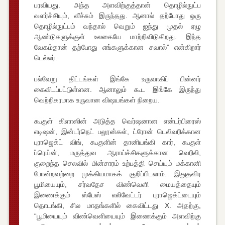
பரவியது. அந்த அளவிற்குத்தான் தொழில்நுட்ப
வளர்ச்சியும், வீச்சும் இருந்தது. ஆனால் தற்போது ஒரு
தொழில்நுட்பம் வந்தால் வெறும் ஐந்து முதல் ஏழு
ஆண்டுகளுக்குள் உலகையே மாற்றிவிடுகிறது. இந்த
வேகம்தான் தற்போது எங்களுக்கான சவால்” என்கிறார்
டெல்லர்.
பல்வேறு திட்டங்கள் இங்கே உருவாகிப் பின்னர்
கைவிடப்பட்டுள்ளன. ஆனாலும் கூட இங்கே இருந்து
வெற்றிகரமாக உருவான விஷயங்கள் நிறைய.
கூகுள் கிளாஸின் அடுத்த வெர்ஷனான என்டர்பிரைஸ்
எடிஷன், இன்டர்நெட் பலூன்கள், ட்ரோன் டெலிவரிக்கான
புராஜெக்ட் விங், கூகுளின் தானியங்கி கார், கூகுள்
ப்ரெய்ன், மருத்துவ ஆராய்ச்சிகளுக்கான வெரிலி,
குறைந்த செலவில் மின்சாரம் உற்பத்தி செய்யும் மக்கானி
போன்றவற்றை முக்கியமாகக் குறிப்பிடலாம். இதுதவிர
பூமியையும், சர்வதேச விண்வெளி மையத்தையும்
இணைக்கும் ஸ்பேஸ் எலிவேட்டர் புராஜெக்ட்டையும்
தொடங்கி, சில மாதங்களில் கைவிட்டது X. அதற்கு,
“பூமியையும் விண்வெளியையும் இணைக்கும் அளவிற்கு