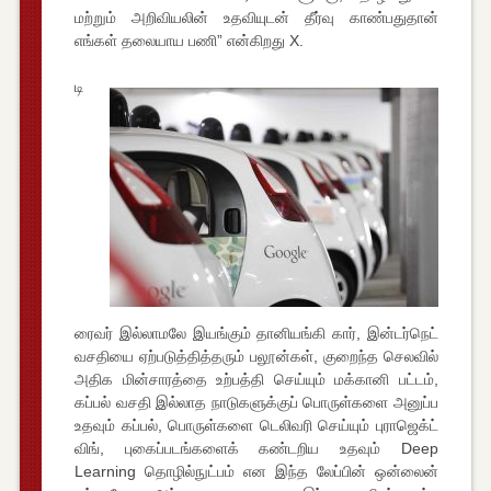
மற்றும் அறிவியலின் உதவியுடன் தீர்வு காண்பதுதான்
எங்கள் தலையாய பணி” என்கிறது X.
டி
ரைவர் இல்லாமலே இயங்கும் தானியங்கி கார், இன்டர்நெட்
வசதியை ஏற்படுத்தித்தரும் பலூன்கள், குறைந்த செலவில்
அதிக மின்சாரத்தை உற்பத்தி செய்யும் மக்கானி பட்டம்,
கப்பல் வசதி இல்லாத நாடுகளுக்குப் பொருள்களை அனுப்ப
உதவும் கப்பல், பொருள்களை டெலிவரி செய்யும் புராஜெக்ட்
விங், புகைப்படங்களைக் கண்டறிய உதவும் Deep
Learning தொழில்நுட்பம் என இந்த லேப்பின் ஒன்லைன்