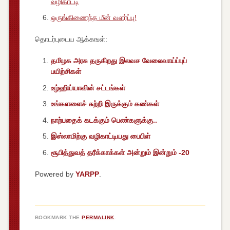
வழிகாட்டி
ஒருங்கிணைந்த மீன் வளர்ப்பு!
தொடர்புடைய ஆக்கஙள்:
தமிழக அரசு தருகிறது இலவச வேலைவாய்ப்புப்
உழ்ஹிய்யாவின் சட்டங்கள்
உங்களளைச் சுற்றி இருக்கும் கண்கள்
நாற்பதைக் கடக்கும் பெண்களுக்கு..
இஸ்லாமிற்கு வழிகாட்டியது பைபிள்
சூபித்துவத் தரீக்காக்கள் அன்றும் இன்றும் -20
Powered by
YARPP
.
BOOKMARK THE
PERMALINK
.