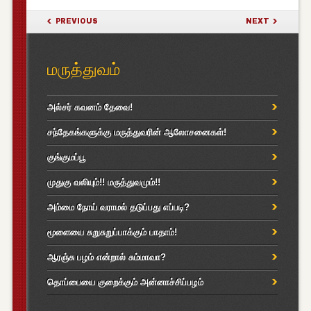
POST NAVIGATION
PREVIOUS
NEXT
மருத்துவம்
அல்சர் கவனம் தேவை!
சந்தேகங்களுக்கு மருத்துவரின் ஆலோசனைகள்!
குங்குமப்பூ
முதுகு வலியும்!! மருத்துவமும்!!
அம்மை நோய் வராமல் தடுப்பது எப்படி?
மூளையை சுறுசுறுப்பாக்கும் பாதாம்!
ஆரஞ்சு பழம் என்றால் சும்மாவா?
தொப்பையை குறைக்கும் அன்னாச்சிப்பழம்