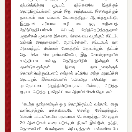
ஏற்படுத்தித்தர முடியும், ஏற்கெனவே இருக்கும்
தொழில்நுட்பங்கள் மூலம் இது சாத்தியமா, இதிலிருக்கும்
தடைகள் என எல்லாக் கோணத்திலும் ஆராய்ந்துவிட்டு,
இதுதான் சரியான வழி என ஒரு வழியைத்
தேர்ந்தெடுப்பார்கள். அப்படித் தேர்ந்தெடுத்ததுதான்
பலூன்கள் மூலமாக இணைய சேவையை வழங்கும் திட்டம்.
பின்னர் சோதனைகள், ஆராய்ச்சிகள், திட்டமிடல் என
அனைத்தும் மின்னல் வேகத்தில் தொடங்கும். திட்டம்
தொடங்கிய சில நாள்களிலேயே, இது செயல்முறையில்
சாத்தியமா என்பது தெரிந்துவிடும். இன்னும் 5
ஆண்டுகளுக்குள் இதை நடைமுறைக்குக்
கொண்டுவந்துவிடலாம் என்றால் மட்டுமே அந்த ஆராய்ச்சி
தொடரும். இல்லையெனில் ‘ஃபெயிலு ஃபெயிலு’ என
புராஜெக்ட்டை நிறுத்திவிடுவார்கள். பின்னர், அடுத்த
ஐடியா, அடுத்த புராஜெக்ட் என ஆராய்ச்சிகள் தொடரும்.
“கடந்த நூற்றாண்டில் ஒரு தொழில்நுட்பம் வந்தால், அது
வளர்வதற்கும், மக்களிடையே சென்று சேர்வதற்கும்,
பின்னர் மக்களிடையே பரவலாகச் செல்வதற்கும் 10 முதல்
20 ஆண்டுகள் வரை எடுக்கும். நீராவி இன்ஜின், தந்தி,
தொலைபேசி போன்றவை அப்படித்தான் மக்களிடையே