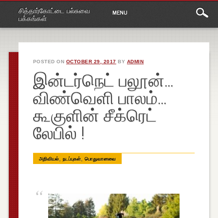
Main
Skip
சித்தார்கோட்டை பல்சுவை
MENU
to
menu
பக்கங்கள்
content
POSTED ON
OCTOBER 29, 2017
BY
ADMIN
இன்டர்நெட் பலூன்…
விண்வெளி பாலம்…
கூகுளின் சீக்ரெட்
லேபில் !
,
,
அறிவியல்
நடப்புகள்
பொதுவானவை