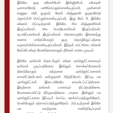
இங்கே, ஒரு ஏரோஸ்பேஸ் இன்ஜினீயர், ஃபேஷன்
டிசைனரோடு பணிசெய்துகொண்டிருப்பார். முன்னாள்
ராணுவ வீரர் ஒருவர், லேசர் விஞ்ஞானி ஒருவரோடு
ஆராய்ச்சி செய்துகொண்டிருப்பார். இது லேப் X. இங்கே
எல்லாம் அப்படித்தான். இங்கே, சில விஞ்ஞானிகள்
இருப்பார்கள்; சில பொறியாளர்கள் இருப்பார்கள்;
தயாரிப்பாளர்கள் இருப்பார்கள்; அனைவருமே இணைந்து
உலகை மாற்றப்போகும் ஒரு தொழில்நுட்பத்தை
உருவாக்கிக்கொண்டிருப்பார்கள். இந்தக் காட்சியை எங்கள்
லேப்பில் எங்கு வேண்டுமானாலும் நீங்கள் காண முடியும்.
இங்கே நாங்கள் தொடங்கும் எல்லா புராஜெக்ட்களையும்
நாங்கள் முடிப்பதில்லை. இன்னும் சொல்லப்போனால்
தினந்தோறும் எத்தனை புராஜெக்ட்களைக்
கைவிட்டுவிடலாம் என்றுதான் சிந்திப்போம். இப்படி பல
புராஜெக்ட்கள் இடையிலேயே கைவிடப்பட்டுள்ளன.
இதற்காக நாங்கள் யாரையும் திட்டுவதில்லை.
வேலையைவிட்டு நீக்குவதில்லை. மாறாக இன்னும் பல
புராஜெக்ட்களை இப்படிச் செய்ய ஊக்கப்படுத்துகிறோம்.
மென்மேலும் உற்சாகப்படுத்துகிறோம். அப்படித்தான் இங்கே
பல மகத்தான கண்டுபிடிப்புகள்