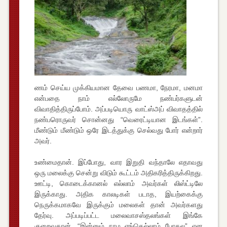
ணம் செய்ய முக்கியமான தேவை பணமா, நேரமா, மனமா
என்பதை நாம் எல்லோருமே நண்பர்களுடன்
விவாதித்திருப்போம். அப்படியொரு வாட்ஸ்அப் விவாதத்தில்
நண்பரொருவர் சொன்னது “வெரைட்டியான இடங்கள்”.
மீண்டும் மீண்டும் ஒரே இடத்துக்கு செல்வது போர் என்றார்
அவர்.
உண்மைதான். இப்போது, வார இறுதி வந்தாலே எதாவது
ஒரு மலைக்கு சென்று விடும் கூட்டம் அதிகரித்திருக்கிறது.
ஊட்டி, கொடைக்கானல் எல்லாம் அவர்கள் லிஸ்ட்டிலே
இருக்காது. அதிக காலடிகள் படாத, இயற்கைக்கு
நெருக்கமாகவே இருக்கும் மலைகள் தான் அவர்களது
தேர்வு. அப்படிப்பட்ட மலைவாசஸ்தலங்கள் இங்கே
குறைவுதான். “இன்னும் நாம எங்கெல்லாம் போகல” என