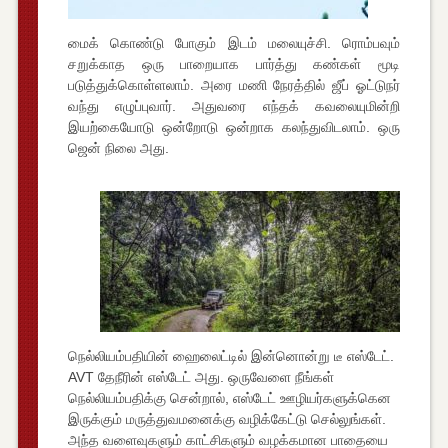
மைக் கொண்டு போகும் இடம் மலையுச்சி. ரொம்பவும்
சறுக்காத ஒரு பாறையாக பார்த்து கண்கள் மூடி
படுத்துக்கொள்ளலாம். அரை மணி நேரத்தில் ஜீப் ஓட்டுநர்
வந்து எழுப்புவார். அதுவரை எந்தக் கவலையுமின்றி
இயற்கையோடு ஒன்றோடு ஒன்றாக கலந்துவிடலாம். ஒரு
ஜென் நிலை அது.
நெல்லியம்பதியின் ஹைலைட்டில் இன்னொன்று டீ எஸ்டேட்.
AVT தேநீரின் எஸ்டேட் அது. ஒருவேளை நீங்கள்
நெல்லியம்பதிக்கு சென்றால், எஸ்டேட் ஊழியர்களுக்கென
இருக்கும் மருத்துவமனைக்கு வழிக்கேட்டு செல்லுங்கள்.
அந்த வளைவுகளும் காட்சிகளும் வழக்கமான பாதையை