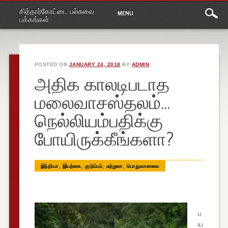
Main
Skip
சித்தார்கோட்டை பல்சுவை
MENU
to
menu
பக்கங்கள்
content
POSTED ON
JANUARY 24, 2018
BY
ADMIN
அதிக காலடிபடாத
மலைவாசஸ்தலம்…
நெல்லியம்பதிக்கு
போயிருக்கீங்களா?
,
,
,
,
இந்தியா
இயற்கை
குடும்பம்
சுற்றுலா
பொதுவானவை
ப
ய