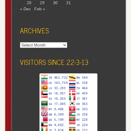
28
29
30
31
« Dec
Feb »
ARCHIVES
Archives
VISITORS SINCE 22-3-13