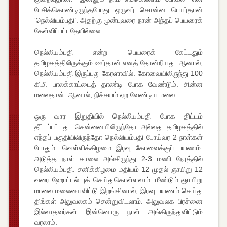
பேசிக்கொண்டிருந்தபோது ஒருவர் சொன்ன பெயர்தான்
‘நெல்லியம்பதி’. அதற்கு முன்புவரை நான் அந்தப் பெயரைக்
கேள்விப்பட்டதேயில்லை.
நெல்லியம்பதி என்ற பெயரைக் கேட்டதும்
தமிழகத்திலிருக்கும் ஊர்தான் எனத் தோன்றியது. ஆனால்,
நெல்லியம்பதி இருப்பது கேரளாவில். கோவையிலிருந்து 100
கிமீ. பாலக்காட்டைத் தாண்டி போக வேண்டும். சின்ன
மலைதான். ஆனால், நிச்சயம் ஏற வேண்டிய மலை.
ஒரு வார இறுதியில் நெல்லியம்பதி போக திட்டம்
தீட்டப்பட்டது. சென்னையிலிருந்தோ அல்லது தமிழகத்தில்
எந்தப் பகுதியிலிருந்தோ நெல்லியம்பதி போய்வர 2 நாள்கள்
போதும். வெள்ளிக்கிழமை இரவு கோவைக்குப் பயணம்.
அடுத்த நாள் காலை அங்கிருந்து 2-3 மணி நேரத்தில்
நெல்லியம்பதி. சனிக்கிழமை மதியம் 12 முதல் ஞாயிறு 12
வரை ஹோட்டல் புக் செய்துகொள்ளலாம். மீண்டும் ஞாயிறு
மாலை மலையைவிட்டு இறங்கினால், இரவு பயணம் செய்து
திங்கள் அலுவலகம் சென்றுவிடலாம். அலுவலக பிரச்னை
இல்லாதவர்கள் இன்னொரு நாள் அங்கிருந்துவிட்டும்
வரலாம்.