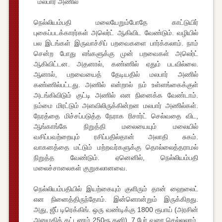
மலபார் அணில்
நெல்லியம்பதி மலையேறும்போதே காட்டுயிர்
புகைப்படக்காரர்கள் அலெர்ட் ஆகிவிட வேண்டும். வழியில்
பல இடங்கள் இருவாச்சிப் பறவைகளை பார்க்கலாம். நாம்
சென்ற போது எங்களுக்கு முன் பறவைகள் அலெர்ட்
ஆகிவிட்டன. அதனால், கண்ணில் ஏதும் படவில்லை.
ஆனால், பறவையைத் தேடியதில் மலபார் அணில்
கண்ணில்பட்டது. அணில் என்றால் நம் உள்ளங்கைக்குள்
அடங்கிவிடும் குட்டி அணில் என நினைக்க வேண்டாம்.
நம்மை மிரட்டும் அளவிலிருக்கின்றன மலபார் அணில்கள்.
நேரத்தை மிச்சப்படுத்த நேராக ரிசார்ட் செல்வதை விட,
ஆங்காங்கே நிறுத்தி மலையையும் மலையில்
வசிப்பவற்றையும் ரசிப்பதில்தான் அலாதி சுகம்.
வாகனத்தை மட்டும் மற்றவர்களுக்கு தொல்லைத்தராமல்
நிறுத்த வேண்டும். ஏனெனில், நெல்லியம்பதி
மலைச்சாலைகள் குறுகலானவை.
நெல்லியம்பதியில் இயற்கையும் குளிரும் தான் ஹைலைட்
என நினைத்திருந்தோம். இன்னொன்றும் இருக்கிறது.
அது, ஜீப் டிரெக்கிங். ஒரு வண்டிக்கு 1800 ரூபாய் (அரசின்
அனுமதிக் கட்டணம் 250ரூ தனி). 7 பேர் வரை செல்லலாம்.