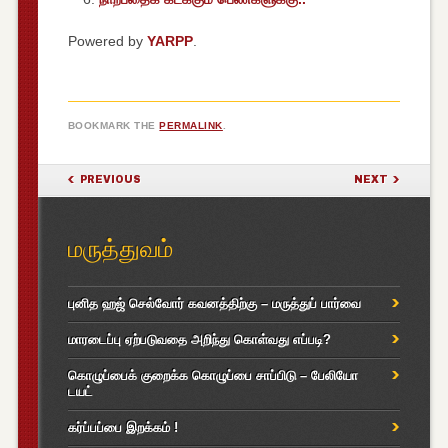
Powered by
YARPP
.
BOOKMARK THE
PERMALINK
.
POST NAVIGATION
PREVIOUS
NEXT
மருத்துவம்
புனித ஹஜ் செல்வோர் கவனத்திற்கு – மருத்துப் பார்வை
மாரடைப்பு ஏற்படுவதை அறிந்து கொள்வது எப்படி?
கொழுப்பைக் குறைக்க கொழுப்பை சாப்பிடு – பேலியோ
டயட்
கர்ப்பப்பை இறக்கம் !