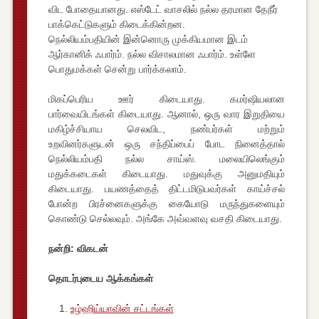
விட போதையானது. எஸ்டேட் வாசலில் நல்ல தரமான தேநீர்
பாக்கெட்டுகளும் கிடைக்கின்றன.
நெல்லியம்பதியின் இன்னொரு முக்கியமான இடம்
ஆர்கானிக் ஃபார்ம். நல்ல விசாலமான ஃபார்ம். உள்ளே
பொதுமக்கள் சென்று பார்க்கலாம்.
மிகப்பெரிய ஊர் கிடையாது. கமர்ஷியலான
பார்வையிடங்கள் கிடையாது. ஆனால், ஒரு வார இறுதியை
மகிழ்ச்சியாய செலவிட, நண்பர்கள் மற்றும்
உறவினர்களுடன் ஒரு சந்திப்பைப் போட நினைத்தால்
நெல்லியம்பதி நல்ல சாய்ஸ். மலையிலெங்கும்
மதுக்கடைகள் கிடையாது. மதுவுக்கு அனுமதியும்
கிடையாது. பயணத்தைத் திட்டமிடுபவர்கள் காய்ச்சல்
போன்ற பிரச்னைகளுக்கு கையோடு மருந்துகளையும்
கொண்டு செல்லவும். அங்கே அவ்வளவு வசதி கிடையாது.
நன்றி: விகடன்
தொடர்புடைய ஆக்கங்கள்
உழ்ஹிய்யாவின் சட்டங்கள்