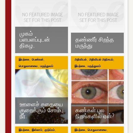
முகம்
பளபளப்புடன்
தண்ணீர் சிறந்த
திகழ..
மருந்து
,
,
,
,
இயற்கை
பெண்கள்
அறிவியல்
அறிவியல் அதிசயம்
,
,
பொதுவானவை
மருத்துவம்
இயற்கை
மருத்துவம்
ஊளைச் சதையை
குறைக்கும் சோம்பு
கண்கள் பல
நீர்..
நிறங்களில் ஏன்?
,
,
,
,
,
இயற்கை
இஸ்லாம்
குடும்பம்
இயற்கை
பொதுவானவை