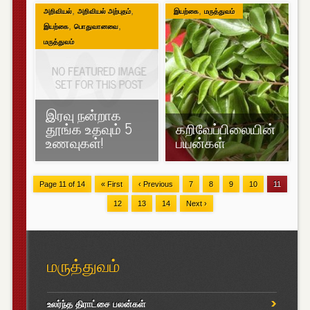
,
,
,
அறிவியல்
அறிவியல் அற்புதம்
இயற்கை
மருத்துவம்
,
,
இயற்கை
பொதுவானவை
மருத்துவம்
இரவு நன்றாக
தூங்க உதவும் 5
கறிவேப்பிலையின்
உணவுகள்!
பயன்கள்
Page 11 of 14
« First
‹ Previous
7
8
9
10
11
12
13
14
Next ›
மருத்துவம்
உலர்ந்த திராட்சை பலன்கள்