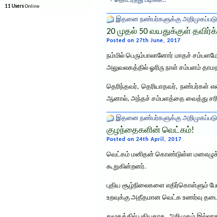
→
தொடர்ந்து படிக்க..
11 Users
Online
இதனை நண்பர்களுக்கு அறிமுகப்படு
20 முதல் 50 வயதுக்குள் தவிர்
Posted on 27th June, 2017
நம்மில் பெரும்பாலானோர் மாதச் சம்பளம
அலுவலகத்தில் ஓரிரு நாள் சம்பளம் தாம
தெரிந்தவர், தெரியாதவர், நண்பர்கள் எ
ஆனால், அந்தச் சம்பளத்தை வைத்து சர
இதனை நண்பர்களுக்கு அறிமுகப்படு
குழந்தைகளின் வெட்கம்!
Posted on 24th April, 2017
வெட்கம் மனிதன் கொண்டுள்ள மனஎழுச்சி
கூறுகின்றனர்.
புதிய சூழ்நிலைகளை எதிர்கொள்ளும் ப
உறவுக்கு அதீதமான வெட்க உணர்வு தடைய
சமூகத்தில் புதியதாக, அறிமுகம் இல்ல