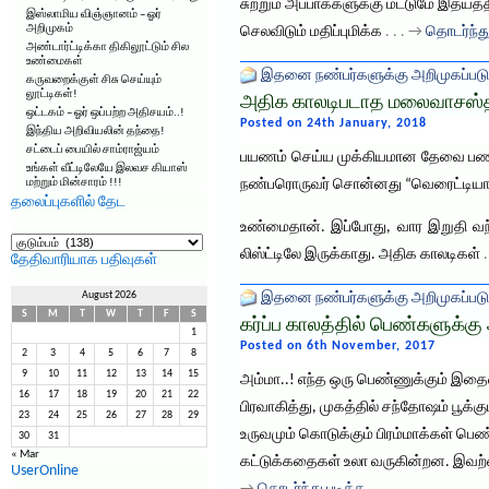
சுற்றும் அப்பாக்களுக்கு மட்டுமே இதய
இஸ்லாமிய விஞ்ஞானம் – ஓர்
அறிமுகம்
செலவிடும் மதிப்புமிக்க
. . . →
தொடர்ந்து
அண்டார்ட்டிக்கா திகிலூட்டும் சில
உண்மைகள்
இதனை நண்பர்களுக்கு அறிமுகப்படு
கருவறைக்குள் சிசு செய்யும்
லூட்டிகள்!
அதிக காலடிபடாத மலைவாசஸ்தலம
ஒட்டகம் – ஓர் ஒப்பற்ற அதிசயம்..!
Posted on 24th January, 2018
இந்திய அறிவியலின் தந்தை!
சட்டைப் பையில் சாம்ராஜ்யம்
பயணம் செய்ய முக்கியமான தேவை பணமா,
உங்கள் வீட்டிலேயே இலவச கியாஸ்
மற்றும் மின்சாரம் !!!
நண்பரொருவர் சொன்னது “வெரைட்டியான இட
தலைப்புகளில் தேட
உண்மைதான். இப்போது, வார இறுதி வந்
தலைப்புகளில்
தேட
லிஸ்ட்டிலே இருக்காது. அதிக காலடிகள்
தேதிவாரியாக பதிவுகள்
August 2026
இதனை நண்பர்களுக்கு அறிமுகப்படு
S
M
T
W
T
F
S
கர்ப்ப காலத்தில் பெண்களுக்கு
1
Posted on 6th November, 2017
2
3
4
5
6
7
8
9
10
11
12
13
14
15
அம்மா..! எந்த ஒரு பெண்ணுக்கும் இதைவி
16
17
18
19
20
21
22
பிரவாகித்து, முகத்தில் சந்தோஷம் பூக
23
24
25
26
27
28
29
உருவமும் கொடுக்கும் பிரம்மாக்கள்
30
31
« Mar
கட்டுக்கதைகள் உலா வருகின்றன. இவற்
UserOnline