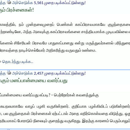
த்த
அச்செடுக்க
5,561 முறை படிக்கப்பட்டுள்ளது!
ும் பிரச்னைகள்!
காலத்தில், நம் முன்தலைமுறைப் பெண்கள் சுகப்பிரசவமாகவே குழந்தைகள
ூற்றாண்டிலோ, அந்த அளவுக்கு சுகப்பிரசவங்களை சாத்தியமாக்க முடியவில்லை என
ணங்களால் சிசேரியன் பிரசவமே பாதுகாப்பானது என்று மருத்துவர்களால் பரிந்த
பிரசவத்தை நாடிச்செல்வோர் அதிகரித்து வருவதும் உண்மை.
 →
தொடர்ந்து படிக்க..
த்த
அச்செடுக்க
2,457 முறை படிக்கப்பட்டுள்ளது!
்கும் மனப்பான்மையை வளர்ப்பது
ப்பான்மையை வளர்ப்பது எப்படி? – பெற்றோர்கள் கவனத்துக்கு
ுயநலமாகவே வாழப் பழகி வருகின்றனர். குறிப்பாக பழக்கிவிடப் படுகின்றன
ம், பல குழந்தைகள் பிரச்னைகள் ஏற்பட்டால் அதை எதிர்கொள்வதை விடுத்து, ஒ
ியமாகப் போராடும் நிலையும் குறைந்து வருகிறது. இதற்கு காரணம் பெரும்பாலும