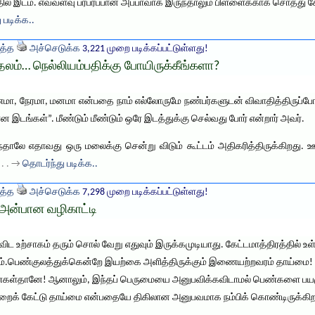
த்தில் இடம். எவ்வளவு பரபரப்பான அப்பாவாக இருந்தாலும் பிள்ளைக்காக சொத்து 
 படிக்க..
த்த
அச்செடுக்க
3,221 முறை படிக்கப்பட்டுள்ளது!
்… நெல்லியம்பதிக்கு போயிருக்கீங்களா?
 நேரமா, மனமா என்பதை நாம் எல்லோருமே நண்பர்களுடன் விவாதித்திருப்போம்
ங்கள்”. மீண்டும் மீண்டும் ஒரே இடத்துக்கு செல்வது போர் என்றார் அவர்.
தாலே எதாவது ஒரு மலைக்கு சென்று விடும் கூட்டம் அதிகரித்திருக்கிறது. 
. . . →
தொடர்ந்து படிக்க..
த்த
அச்செடுக்க
7,298 முறை படிக்கப்பட்டுள்ளது!
 அன்பான வழிகாட்டி
ட உற்சாகம் தரும் சொல் வேறு எதுவும் இருக்கமுடியாது. கேட்டமாத்திரத்தில் 
்கும்.பெண்குலத்துக்கென்றே இயற்கை அளித்திருக்கும் இணையற்றவரம் தாய்மை! தன
 பெண்கள்தானே! ஆனாலும், இந்தப் பெருமையை அனுபவிக்கவிடாமல் பெண்களை ப
றைக் கேட்டு தாய்மை என்பதையே திகிலான அனுபவமாக நம்பிக் கொண்டிருக்கிற