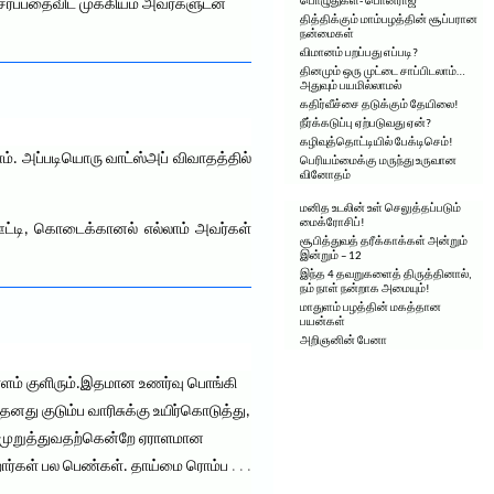
பொழுதுகள்- பொன்ராஜ்
சேர்ப்பதைவிட முக்கியம் அவர்களுடன்
தித்திக்கும் மாம்பழத்தின் சூப்பரான
நன்மைகள்
விமானம் பறப்பது எப்படி?
தினமும் ஒரு முட்டை சாப்பிடலாம்…
அதுவும் பயமில்லாமல்
கதிர்வீச்சை தடுக்கும் தேயிலை!
நீர்க்கடுப்பு ஏற்படுவது ஏன்?
கழிவுத்தொட்டியில் பேக்டிசெம்!
. அப்படியொரு வாட்ஸ்அப் விவாதத்தில்
பெரியம்மைக்கு மருந்து உருவான
வினோதம்
மனித உடலின் உள் செலுத்தப்படும்
மைக்ரோசிப்!
ஊட்டி, கொடைக்கானல் எல்லாம் அவர்கள்
சூபித்துவத் தரீக்காக்கள் அன்றும்
இன்றும் – 12
இந்த 4 தவறுகளைத் திருத்தினால்,
நம் நாள் நன்றாக அமையும்!
மாதுளம் பழத்தின் மகத்தான
பயன்கள்
அறிஞனின் பேனா
உள்ளம் குளிரும்.இதமான உணர்வு பொங்கி
து குடும்ப வாரிசுக்கு உயிர்கொடுத்து,
யமுறுத்துவதற்கென்றே ஏராளமான
ார்கள் பல பெண்கள். தாய்மை ரொம்ப
. . .