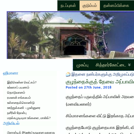
நடப்புகள்
குடும்பம்
தன்னம்பிக்கை
முகப்பு
சித்தார்கோட்டை
ஹிமானா
இதனை நண்பர்களுக்கு அறிமுகப்படு
குழந்தைக்குத் தேவை அப்பாவ
இதிலென்ன வெட்கம்?
Posted on 27th June, 2018
உல்லாசப் பயணம்
தொடுவானம்
குழந்தைப் பருவத்தில் அப்பாவின் அரவண
ரமலான் சங்கலபம்
உள்ளதைக்கொண்டு
(மனவியலாளர்)
ஊற்றுக்கண் – முன்னுரை
நசீரின் நோன்பு
சிம்மாசனங்களை விட்டு இறங்காத அப்பாக
மறக்கமுடியுமா உங்களை, மாலிக்?
அறிவியல்
குழந்தையோடு குழந்தையாக இறங்கி, விளை
பிளாஸ்டிக் (Plastic) உருவான வரலாறு