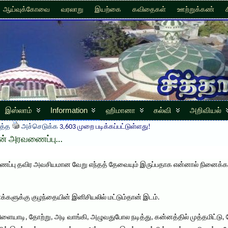
ஆய்வுக்கோவை
வரலாறு
இயற்கை
கவிதைகள்
ஊற்றுக்கண்
இஸ்லாம்
Information
ஹிமானா
கல்வி
அறிவியல்
த்த
அச்செடுக்க
3,603 முறை படிக்கப்பட்டுள்ளது!
ின் அரவணைப்பு…
ைப்பு தவிர அவசியமான வேறு எந்தத் தேவையும் இருப்பதாக என்னால் நினைக்க மு
்களுக்கு குழந்தையின் இனிசியலில் மட்டும்தான் இடம்.
யாடி, தோற்று, அடி வாங்கி, அழுவதுபோல நடித்து, கன்னத்தில் முத்தமிட்டு, 