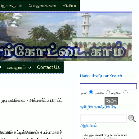
சிறுகதைகள்
பொதுவானவை
வீடியோ
சுகாதாரம்
Contact Us
Hadeeths/Quran Search
புகாரி
முஸ்லிம்
குர்ஆன்
டியவில்லை. – சிக்மண்ட் ஃபிராய்ட்
தமிழில் தளத்தில் தேட:
அறிவியல்
தோளில் கட்டிக்கொண்டு பம்பரமாகச்
அப்துல் கலாமோடு பொன்னான