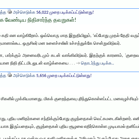
த்த
அச்செடுக்க
56,022 முறை படிக்கப்பட்டுள்ளது!
க்க வேண்டிய நிதிசார்ந்த தவறுகள்!
ே கதி என வாழ்கிறோம். ஒவ்வொரு மாத இறுதியிலும், ‘எப்போது முதல் தேதி வரும
தமானால்கூட ஒருசிலர் மன உளைச்சலின் உச்சத்துக்கே சென்றுவிடுவர்.
ன, பார்க்கும் அனைவரிடமும் கடன் வாங்கிவிடுவர். இதற்குக் காரணம், `குறை
ியான நிதி திட்டமிடலுடன் வாழ்க்கையை
. . . →
தொடர்ந்து படிக்க..
த்த
அச்செடுக்க
5,656 முறை படிக்கப்பட்டுள்ளது!
களில் முக்கியமானது. மிகக் குறைந்தளவு புரிந்துகொள்ளப்பட்ட மனஎழுச்சியு
ோது, புதிய மனிதர்களை சந்திக்கும்போது குழந்தைகள் வெட்கமடைகின்றனர்.
ாக இருப்பதையும், குழந்தைகள் புதிய சூழலை எதிர்கொள்ள முடியாமல் தனிப்பட்
ாத, பழக்கப்படாத ஒன்று ஒரு தனி மனிதனுக்கு அறிமுகம் ஆகும் போது அதை க