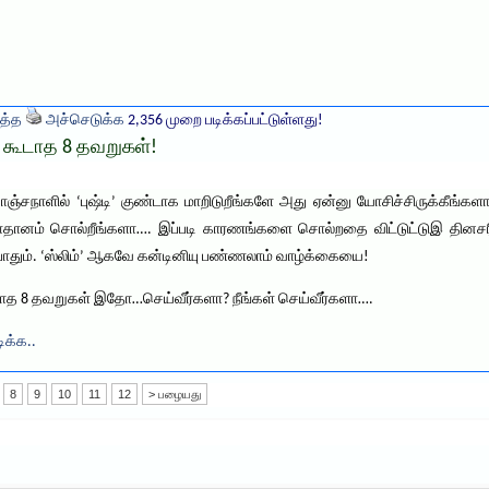
த்த
அச்செடுக்க
2,356 முறை படிக்கப்பட்டுள்ளது!
 கூடாத 8 தவறுகள்!
கொஞ்சநாளில் ‘புஷ்டி’ குண்டாக மாறிடுறீங்களே அது ஏன்னு யோசிச்சிருக்கீங்க
ானம் சொல்றீங்களா…. இப்படி காரணங்களை சொல்றதை விட்டுட்டுஇ தினசரி வா
ும். ‘ஸ்லிம்’ ஆகவே கன்டினியு பண்ணலாம் வாழ்க்கையை!
ூடாத 8 தவறுகள் இதோ…செய்வீர்களா? நீங்கள் செய்வீர்களா….
ிக்க..
8
9
10
11
12
> பழையது