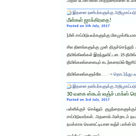
அதிக டோஸ் உள்ள மாத்திரைகளை உட்கொள
இதனை நண்பர்களுக்கு அறிமுகப்படு
மீன்கள் ஜாக்கிரதை!
Posted on 5th July, 2017
[மீன் சாப்பிடுபவர்களுக்கு மிகமுக்கியம
சில தினங்களுக்கு முன் திருச்செந்தூ
திமிங்கிலங்கள் இறந்துவிட்டன. 25 திமி
திமிங்கலங்களையும் கடற்கரையில் ஜேசிபி
திமிங்கலங்களுக்கே
. . . →
தொடர்ந்து பட
இதனை நண்பர்களுக்கு அறிமுகப்படு
30 வகை ஸ்கூல் லஞ்ச் பாக்ஸ் ரெச
Posted on 3rd July, 2017
பள்ளிக்குச் செல்லும் குழந்தைகளுக
சாப்பிடுவார்கள். அதனால் அன்றாடம் தயா
நமக்காக வெரைட்டியான லஞ்ச் பாக்ஸ் ரெ