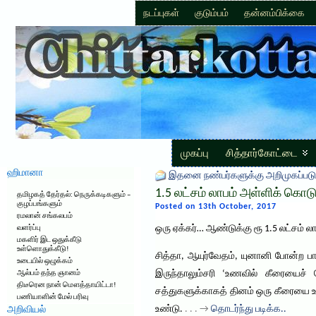
நடப்புகள்
குடும்பம்
தன்னம்பிக்கை
முகப்பு
சித்தார்கோட்டை
ஹிமானா
இதனை நண்பர்களுக்கு அறிமுகப்படு
1.5 லட்சம் லாபம் அள்ளிக் கொட
தமிழகத் தேர்தல்: நெருக்கடிகளும் –
குழப்பங்களும்
Posted on 13th October, 2017
ரமலான் சங்கலபம்
ஒரு ஏக்கர்… ஆண்டுக்கு ரூ 1.5 லட்சம் 
வளர்ப்பு
மகளிர் இட ஒதுக்கீடு
உள்ளொதுக்கீடு!
சித்தா, ஆயுர்வேதம், யுனானி போன்ற 
உடையில் ஒழுக்கம்
இருந்தாலும்சரி ‘உணவில் கீரையைச் ச
ஆல்பம் தந்த ஞானம்
திடீரென நான் மௌத்தாயிட்டா!
சத்துகளுக்காகத் தினம் ஒரு கீரையை உண
பணியாளின் மேல் பரிவு
உண்டு.
. . . →
தொடர்ந்து படிக்க..
அறிவியல்