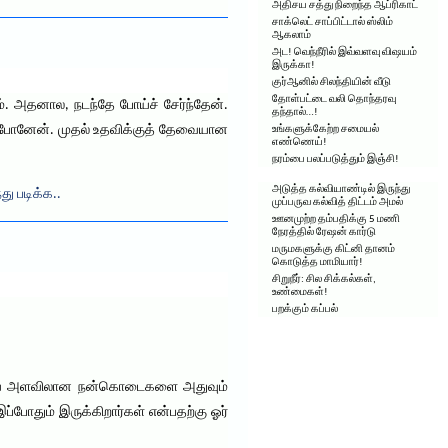
அதிசய சத்து நிறைந்த ஆப்ரிகாட்
சாக்லெட் சாப்பிட்டால் ஸ்லிம்
ஆகலாம்
அட! வெந்நீரில் இவ்வளவு விஷயம்
இருக்கா!
குர்ஆனில் சிலந்தியின் வீடு
தோள்பட்டை வலி தொந்தரவு
ம். அதனால, நடந்தே போய்ச் சேர்ந்தேன்.
தந்தால்…!
ள போனேன். முதல் உதவிக்குத் தேவையான
உங்களுக்கேற்ற சமையல்
எண்ணெய்!
நரம்பை பலப்படுத்தும் இஞ்சி!
அடுத்த கல்வியாண்டில் இருந்து
து படிக்க..
முப்பருவ கல்வித் திட்டம் அமல்
ஊனமுற்ற தம்பதிக்கு 5 மணி
நேரத்தில் ரேஷன் கார்டு
மருமகளுக்கு கிட்னி தானம்
கொடுத்த மாமியார்!
சிறுநீர்: சில சிக்கல்கள்,
உண்மைகள்!
பறக்கும் கப்பல்
 பெரிய அளவிலான நன்கொடைகளை அதுவும்
போதும் இருக்கிறார்கள் என்பதற்கு ஓர்