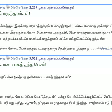
த்த
அச்செடுக்க
2,239 முறை படிக்கப்பட்டுள்ளது!
 மருத்துவர்கள்!’
்கத்துல இருக்கிற கிராமத்துக்குப் போயிருந்தேன். பஸ்ஸே போகாத குக்கிராம
துவமனை இருந்துச்சு. போன வேலையை மறந்துட்டு, அந்த மருத்துவமனைக்குள்
ுற்றுவட்டாரக் கிராமமக்கள் மருத்துவம் பார்க்க வந்துபோய்கிட்டிருந்தாங்க.
வமனை சேவை நோக்கத்துல நடக்குதுன்னு தெரிஞ்சுக்க முடிஞ்சது.
. . . →
தொடர்ந்
த்த
அச்செடுக்க
5,013 முறை படிக்கப்பட்டுள்ளது!
ன்கொடையாகத் தந்த பெண்!
 மதிப்புள்ள நிலத்தை நன்கொடையாகத் தந்த பெண்!
எங்க தாத்தாவோட அப்பா கொடுத்ததாம்” என்று சொல்லிக்கேட்டிருப்போம்.
் பார்ப்பது அரிது. ஆனால், நம்முடைய மூதாதையரிடம் இருந்த மனநிலையோடு இப்