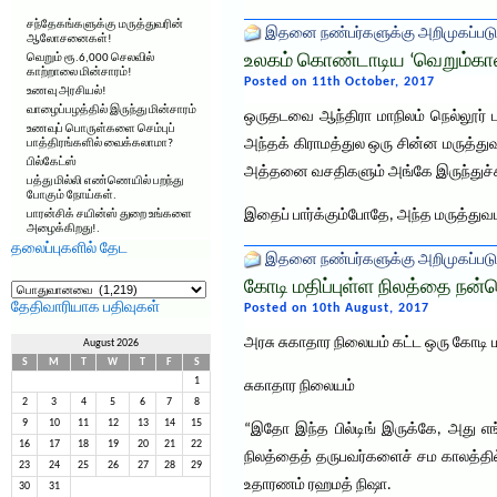
சந்தேகங்களுக்கு மருத்துவரின்
இதனை நண்பர்களுக்கு அறிமுகப்படு
ஆலோசனைகள்!
உலகம் கொண்டாடிய ‘வெறும்கால்
வெறும் ரூ.6,000 செலவில்
காற்றாலை மின்சாரம்!
Posted on 11th October, 2017
உணவு அரசியல்!
வாழைப்பழத்தில் இருந்து மின்சாரம்
ஒருதடவை ஆந்திரா மாநிலம் நெல்லூர் பக
உணவுப் பொருள்களை செம்புப்
அந்தக் கிராமத்துல ஒரு சின்ன மருத்
பாத்திரங்களில் வைக்கலாமா?
பில்கேட்ஸ்
அத்தனை வசதிகளும் அங்கே இருந்துச்சு. ச
பத்து மில்லி எண்ணெயில் பறந்து
போகும் நோய்கள்.
இதைப் பார்க்கும்போதே, அந்த மருத்து
பாரன்சிக் சயின்ஸ் துறை உங்களை
அழைக்கிறது!.
தலைப்புகளில் தேட
இதனை நண்பர்களுக்கு அறிமுகப்படு
தலைப்புகளில்
கோடி மதிப்புள்ள நிலத்தை ந
தேட
தேதிவாரியாக பதிவுகள்
Posted on 10th August, 2017
அரசு சுகாதார நிலையம் கட்ட ஒரு கோடி
August 2026
S
M
T
W
T
F
S
1
சுகாதார நிலையம்
2
3
4
5
6
7
8
9
10
11
12
13
14
15
“இதோ இந்த பில்டிங் இருக்கே, அது 
16
17
18
19
20
21
22
நிலத்தைத் தருபவர்களைச் சம காலத்தில
23
24
25
26
27
28
29
உதாரணம் ரஹமத் நிஷா.
30
31