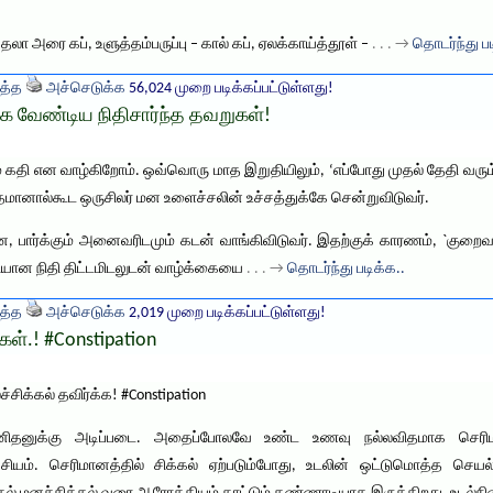
ா அரை கப், உளுத்தம்பருப்பு – கால் கப், ஏலக்காய்த்தூள் –
. . . →
தொடர்ந்து ப
த்த
அச்செடுக்க
56,024 முறை படிக்கப்பட்டுள்ளது!
க்க வேண்டிய நிதிசார்ந்த தவறுகள்!
ே கதி என வாழ்கிறோம். ஒவ்வொரு மாத இறுதியிலும், ‘எப்போது முதல் தேதி வரும
தமானால்கூட ஒருசிலர் மன உளைச்சலின் உச்சத்துக்கே சென்றுவிடுவர்.
ன, பார்க்கும் அனைவரிடமும் கடன் வாங்கிவிடுவர். இதற்குக் காரணம், `குறை
ியான நிதி திட்டமிடலுடன் வாழ்க்கையை
. . . →
தொடர்ந்து படிக்க..
த்த
அச்செடுக்க
2,019 முறை படிக்கப்பட்டுள்ளது!
ள்.! #Constipation
ிக்கல் தவிர்க்க! #Constipation
மனிதனுக்கு அடிப்படை. அதைப்போலவே உண்ட உணவு நல்லவிதமாக செரிம
ம். செரிமானத்தில் சிக்கல் ஏற்படும்போது, உடலின் ஒட்டுமொத்த செயல்பா