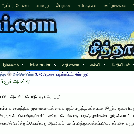
ஆய்வுக்கோவை
வரலாறு
இயற்கை
கவிதைகள்
ஊற்றுக்கண்
இஸ்லாம்
Information
ஹிமானா
கல்வி
அறிவியல்
த்த
அச்செடுக்க
3,969 முறை படிக்கப்பட்டுள்ளது!
ுக்கும் அகத்தி…
லாபம்! – அள்ளிக் கொடுக்கும் அகத்தி…
பாரம்பர்ய வைத்திய முறைகளைக் கையாளும் மருத்துவர்களாக இருந்தாலும்சர
ேர்த்துக் கொள்ளுங்கள்’ என்று சொல்லாத மருத்துவர்களே இருக்கமாட்டார்கள
வில் சேர்த்துக்கொள்வது அவசியம்’ எனப் பரிந்துரைக்கப்படுவதால் கீரைகளுக்