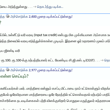
தியை அடுத்துள்ளது
. . . →
தொடர்ந்து படிக்க..
த்த
அச்செடுக்க
2,600 முறை படிக்கப்பட்டுள்ளது!
?
திப்பில், உள்ளீட்டு வரி வரவு (Input tax credit) என்பது மிக முக்கியமான அம்சமா
த்த நிலையில் வரவு எடுத்துக்கொள்ள முடியும். இதனை ஓர் உதாரணம் மூலம் பார்ப
ய ஜிஎஸ்டி வரி
 ரூ.100. ரூ.100-க்கு உற்பத்தியாளர் கட்ட வேண்டிய சி.ஜி.எஸ். டி(CGST)
. . . →
தொட
த்த
அச்செடுக்க
2,977 முறை படிக்கப்பட்டுள்ளது!
 என்ன செய்யும்?
ளிப்பவர்கள் பலர். மாத்திரை என்னும் கசப்பு மிட்டாயை நாம் உட்கொள்ளும் வித
குமேல் ஒரேவிதமான மாத்திரையை ஒரே நேரத்தில் உட்கொள்வதால் ஏற்படும் பாதிப்ப
ச்சரிக்கை நடவடிக்கைகள் பற்றி விளக்குகிறார் பொதுநல மருத்துவர் சுந்தரராமன