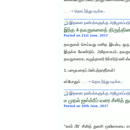
வெளியேறும் மலம், நமது மலச்சிக்கல் மு
. . . →
தொடர்ந்து படிக்க..
இதனை நண்பர்களுக்கு அறிமுகப்படு
இந்த 4 தவறுகளைத் திருத்தினா
Posted on 21st June, 2017
தவறுகள் செய்வது மனித இயல்பு. ஒரு 
இருக்க வேண்டும். அதேசமயம், தவறுக
தவறுகளாக, எழுத்தாளர் ரிச்சர்டு என் ஸ்
1. பழையதைப் பின்பற்றாதீர்கள்!
எப்போதும்
. . . →
தொடர்ந்து படிக்க..
இதனை நண்பர்களுக்கு அறிமுகப்படு
டீ முதல் ஐஸ்க்ரீம் வரை சீனித் 
Posted on 20th June, 2017
“சுகர் பீரி’ சீனித் துளசி மூலிகையை