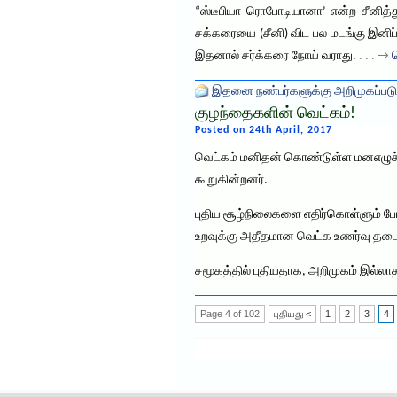
“ஸ்டீபியா ரொபோடியானா’ என்ற சீனித்
சக்கரையை (சீனி) விட பல மடங்கு இனிப்
இதனால் சர்க்கரை நோய் வராது.
. . . →
த
இதனை நண்பர்களுக்கு அறிமுகப்படு
குழந்தைகளின் வெட்கம்!
Posted on 24th April, 2017
வெட்கம் மனிதன் கொண்டுள்ள மனஎழுச்சி
கூறுகின்றனர்.
புதிய சூழ்நிலைகளை எதிர்கொள்ளும் ப
உறவுக்கு அதீதமான வெட்க உணர்வு தடைய
சமூகத்தில் புதியதாக, அறிமுகம் இல்ல
Page 4 of 102
புதியது <
1
2
3
4