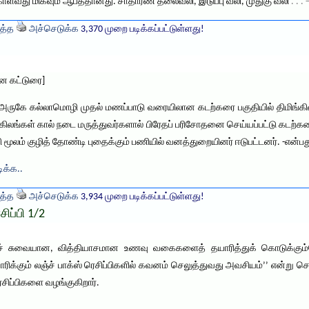
்வது மிகவும் ஆபத்தானது. சாதாரண தலைவலி, இடுப்பு வலி, முதுகு வலி
. . 
த்த
அச்செடுக்க
3,370 முறை படிக்கப்பட்டுள்ளது!
ான கட்டுரை]
ர் அருகே கல்லாமொழி முதல் மணப்பாடு வரையிலான கடற்கரை பகுதியில் திமிங்கி
ங்கிலங்கள் கால் நடை மருத்துவர்களால் பிரேதப் பரிசோதனை செய்யப்பட்டு கடற்
 மூலம் குழித் தோண்டி புதைக்கும் பணியில் வனத்துறையினர் ஈடுபட்டனர். -என்பத
ிக்க..
த்த
அச்செடுக்க
3,934 முறை படிக்கப்பட்டுள்ளது!
ிப்பி 1/2
்குச் சுவையான, வித்தியாசமான உணவு வகைகளைத் தயாரித்துக் கொடுக்கும
ரிக்கும் லஞ்ச் பாக்ஸ் ரெசிப்பிகளில் கவனம் செலுத்துவது அவசியம்’’ என்று 
சிப்பிகளை வழங்குகிறார்.