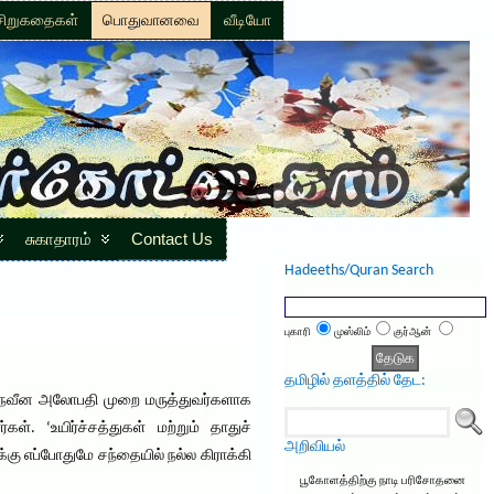
சிறுகதைகள்
பொதுவானவை
வீடியோ
சுகாதாரம்
Contact Us
Hadeeths/Quran Search
புகாரி
முஸ்லிம்
குர்ஆன்
தமிழில் தளத்தில் தேட:
ி, நவீன அலோபதி முறை மருத்துவர்களாக
். ‘உயிர்ச்சத்துகள் மற்றும் தாதுச்
அறிவியல்
கு எப்போதுமே சந்தையில் நல்ல கிராக்கி
பூகோளத்திற்கு நாடி பரிசோதனை