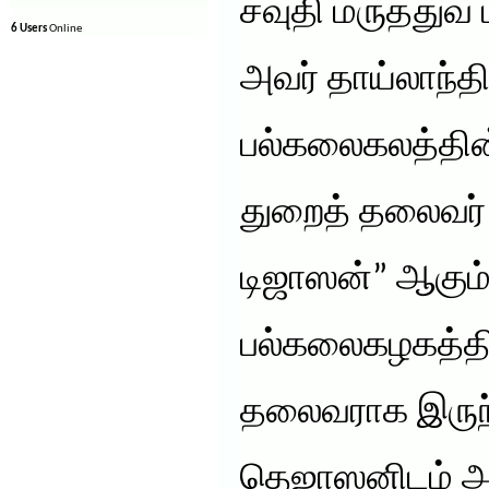
சவுதி மருத்துவ 
6 Users
Online
அவர் தாய்லாந்தி
பல்கலைகலத்தின்
துறைத் தலைவர் 
டிஜாஸன்” ஆகும்
பல்கலைகழகத்தில
தலைவராக இருந்த
தெஜாஸனிடம் அவ