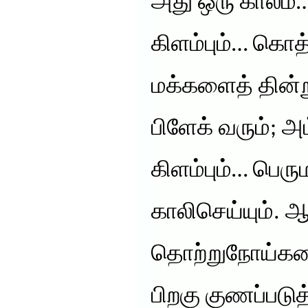
அது ஒரு காலம்
கிளம்பும்… கொ
மக்களைத் தின்று
பிளேக் வரும்; அ
கிளம்பும்… பெ
காலிசெய்யும். ஆ
தொற்றுநோய்களைத
பிறகு குணப்படுத