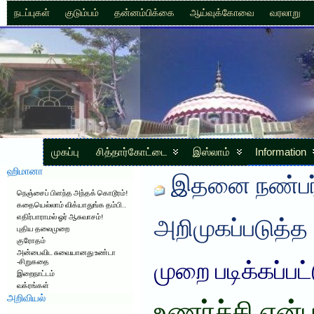
நடப்புகள்
குடும்பம்
தன்னம்பிக்கை
ஆய்வுக்கோவை
வரலாறு
முகப்பு
சித்தார்கோட்டை
இஸ்லாம்
Information
ஹிமானா
இதனை நண்பர்
நெஞ்சைப் பிளந்த அந்தக் கொடூரம்!
கதையெல்லாம் விக்யாதுங்க தம்பி..
எதிர்பாராமல் ஓர் ஆசுவாசம்!
அறிமுகப்படுத்த
புதிய தலைமுறை
குரோதம்
அன்பைவிட சுவையானது உண்டா
-சிறுகதை
முறை படிக்கப்பட
இறைநாட்டம்
வக்ரங்கள்
அறிவியல்