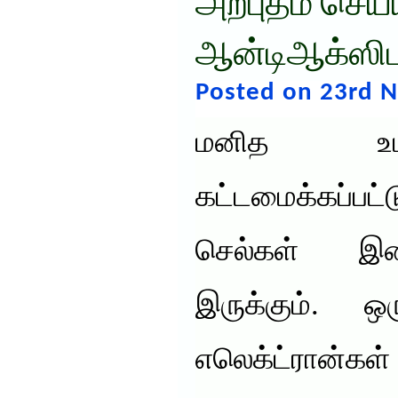
அற்புதம் செய்ய
ஆன்டிஆக்ஸிட
Posted on 23rd 
மனித உடல
கட்டமைக்கப்ப
செல்கள் இ
இருக்கும். ஒ
எலெக்ட்ரான