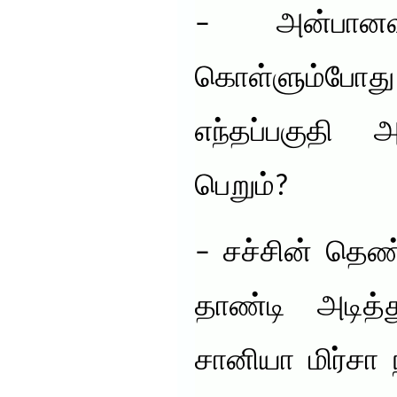
– அன்பான
கொள்ளும்போ
எந்தப்பகுதி அ
பெறும்?
– சச்சின் தெண்
தாண்டி அடித்த
சானியா மிர்சா 