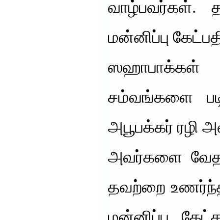
வாழ்பவர்கள். 
மன்னிப்பு கேட்பத
ஸஹாபாக்கள்
சம்வங்களை பட
அபூபக்கர் ரழி அவ
அவர்களை வேதனை
தவற்றை உணர்ந்
மன்னிப்பு கேட