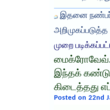
இதனை நண்பர்
அறிமுகப்படுத்த
முறை படிக்கப்பட
மைக்ரோவேவ்
இந்தக் கண்டுப
கிடைத்தது எப
Posted on 22nd J