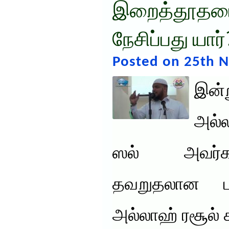
இறைத்தூதர
நேசிப்பது யார்
Posted on 25th 
இன்
அல்ல
ஸல் அவர்கள
தவறுதலான ப
அல்லாஹ் ரசூல் 