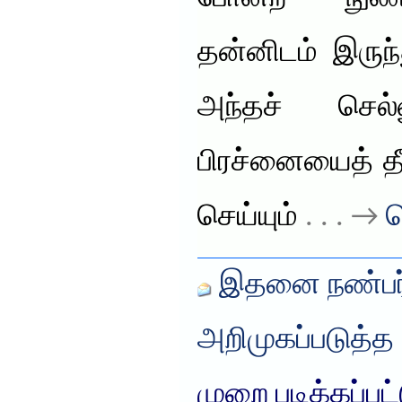
தன்னிடம் இருந
அந்தச் செல்ல
பிரச்னையைத் தீர்
செய்யும்
. . . →
த
இதனை நண்பர்
அறிமுகப்படுத்த
முறை படிக்கப்பட