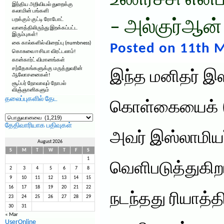
உணர்ச்சி என்
இந்திய அறிவியல் துறைக்கு
கலாமின் பங்களி
பறக்கும் குட்டி ரோபோட்
– அல்குர்ஆன்
வானத்திலிருந்து இறக்கப்பட்ட
இரும்புகள்!
கை கால்களில் விறைப்பு (numbness)
Posted on 11th M
கொசுவை ஈசியா விரட்டலாம்!
கான்கார்ட் விமானங்கள்
சந்தேகங்களுக்கு மருத்துவரின்
இந்த மனிதர் இஸ
ஆலோசனைகள்!
சூப்பர் நோவாவும் நோபல்
விஞ்ஞானிகளும்
தலைப்புகளில் தேட
கொள்கையைக் (
தலைப்புகளில்
தேட
தேதிவாரியாக பதிவுகள்
அவர் இஸ்லாமி
August 2026
S
M
T
W
T
F
S
1
வெளிபடுத்துகிறா
2
3
4
5
6
7
8
9
10
11
12
13
14
15
16
17
18
19
20
21
22
நடந்தது ரியாத்த
23
24
25
26
27
28
29
30
31
« Mar
UserOnline