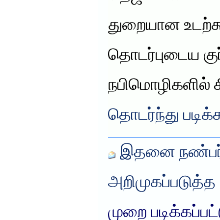
துறையான உடற்கூ
தொடர்புடைய குர
நபிமொழிகளில் 
தொடர்ந்து படிக்
இதனை நண்பர்
அறிமுகப்படுத்த
முறை படிக்கப்பட