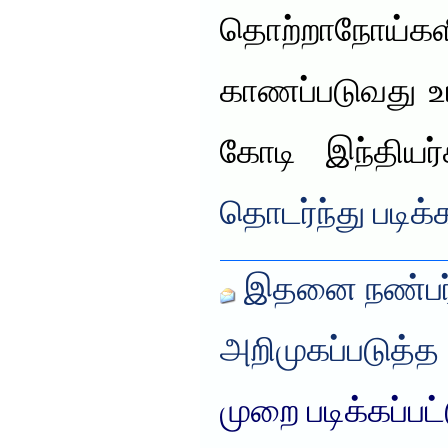
தொற்றாநோய்களி
காணப்படுவது உய
கோடி இந்தியர
தொடர்ந்து படிக்
இதனை நண்பர்
அறிமுகப்படுத்த
முறை படிக்கப்பட