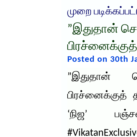
முறை படிக்கப்பட
”இதுதான் ச
பிரச்னைக்குத் த
Posted on 30th J
”இதுதான் 
பிரச்னைக்குத் த
‘நிஜ’ பஞ்ச
#VikatanExclusi