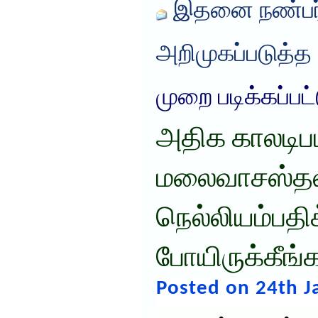
இதனை நண்பர்
அறிமுகப்படுத்த
முறை படிக்கப்பட
அதிக காலடி
மலைவாசஸ்த
நெல்லியம்பதிக
போயிருக்கீங்
Posted on 24th J