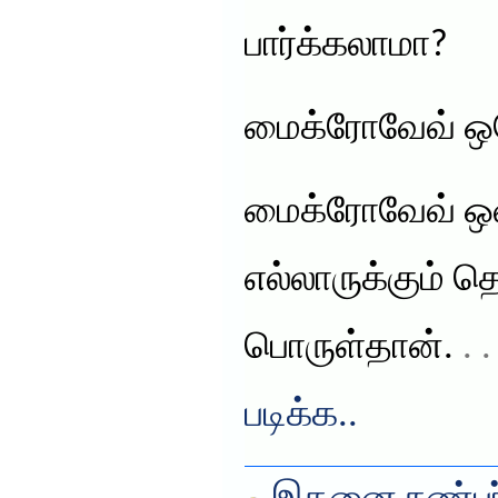
பார்க்கலாமா?
மைக்ரோவேவ் ஒவே
மைக்ரோவேவ் ஒவ
எல்லாருக்கும் த
பொருள்தான்.
. 
படிக்க..