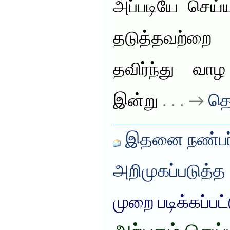
அப்படியே செய்
தடுத்தவற்ற
தவிர்ந்து வா
இன்று
. . . →
தொ
இதனை நண்பர்
அறிமுகப்படுத்த
முறை படிக்கப்பட