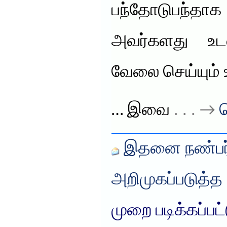
பந்தோடுபந்தா
அவர்களது உட
வேலை செய்யும் உ
… இவை
. . . →
த
இதனை நண்பர்
அறிமுகப்படுத்த
முறை படிக்கப்பட