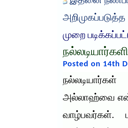
இதனை நண்பர்
அறிமுகப்படுத்த
முறை படிக்கப்பட
நல்லடியார்களி
Posted on 14th 
நல்லடியார்
அல்லாஹ்வை என்
வாழ்பவர்கள்.