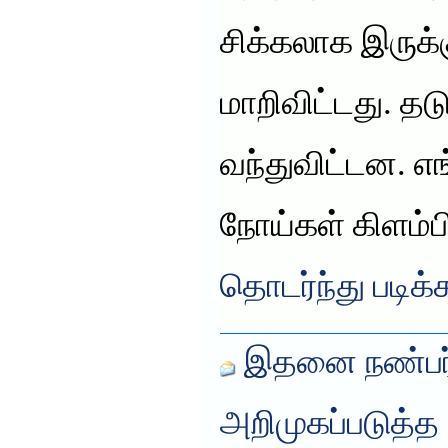
சிக்கலாக இருக்
மாறிவிட்டது. தட
வந்துவிட்டன. எங
நோய்கள் கிளம்ப
தொடர்ந்து படிக்
இதனை நண்பர்
அறிமுகப்படுத்த