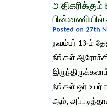
அதிகரிக்கும்
பின்னணியில்
Posted on 27th 
நவம்பர் 13-ம் தே
நீங்கள் ஆரோக்
இருந்திருக்கலா
நீங்கள் ஓர் உயர
ஆம், அப்படித்த