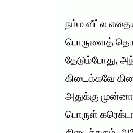
நம்ம வீட்ல எத
பொருளைத் தொல
தேடும்போது, அ
கிடைக்கவே கிட
அதுக்கு முன்
பொருள் கரெக்ட