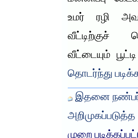
உமர் ரழி அவ
வீட்டிற்குச் 
வீட்டையும் பூட்ட
தொடர்ந்து படிக்
இதனை நண்பர்
அறிமுகப்படுத்த
முறை படிக்கப்பட