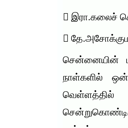
 இரா.கலைச் ச
 தே.அசோக்கும
சென்னையின்
நாள்களில் ஒன
வெள்ளத்த
சென்றுகொண்