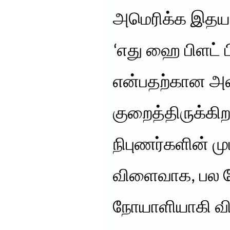
அமெரிக்க இதய ம
‘எது ஹை பிளட் ப
என்பதற்கான 
குறைத்திருக்கி
நிபுணர்களின் மு
விளைவாக, பல கோ
நோயாளியாகி விட