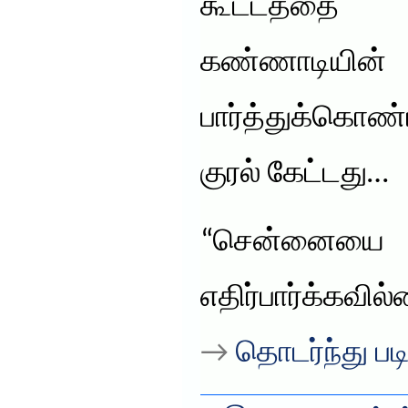
கூட்டத்த
கண்ணாட
பார்த்துக்கொண
குரல் கேட்டது…
“சென்னைய
எதிர்பார்க்கவி
→
தொடர்ந்து படி