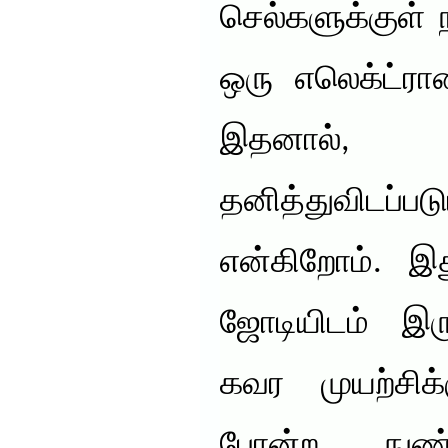
செல்களுக்குள் ந
ஒரு எலெக்ட்ரா
இதனால், 
தனித்துவிடப்ப
என்கிறோம். இத
ஜோடியிடம் இரு
கவர முயற்சிக்
போன்ற நுண்