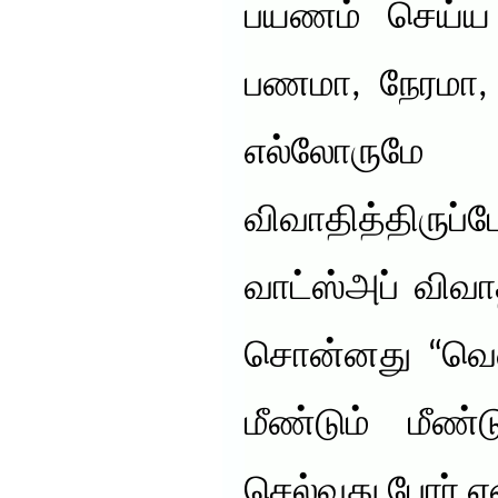
பயணம் செய்ய
பணமா, நேரமா,
எல்லோருமே
விவாதித்திரு
வாட்ஸ்அப் விவ
சொன்னது “வெர
மீண்டும் மீண்
செல்வது போர் என