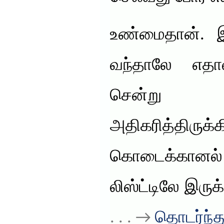
உண்மைதான். இ
வந்தாலே எத
சென்று வ
அதிகரித்திர
கொடைக்கானல்
லிஸ்ட்டிலே இரு
. . . →
தொடர்ந்து