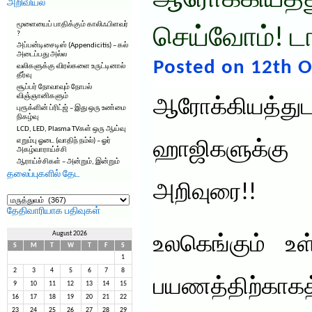
ஆரோக்கியத்த
அறிவியல்
மூளையைப் பாதிக்கும் காலிஃபிளவர்
செய்வோம்! டா
?
அப்பன்டிசைடிஸ் (Appendicitis) – கல்
அடைப்பது அல்ல
Posted on 12th O
வலிகளுக்கு விரல்களை உருட்டினால்
தீர்வு
சூப்பர் நோவாவும் நோபல்
விஞ்ஞானிகளும்
ஆரோக்கியத்து
புரூக்ளின் ப்ரிட்ஜ் – இது ஒரு உண்மை
நிகழ்வு
LCD, LED, Plasma TVகள் ஒரு ஆய்வு
எறும்பு ஓடை (வாதிந் நம்ல்) – ஓர்
ஹாஜிகளுக்க
அகழ்வாராய்ச்சி
ஆராய்ச்சிகள் – அன்றும், இன்றும்
தலைப்புகளில் தேட
அறிவுரை!!
தலைப்புகளில்
தேட
தேதிவாரியாக பதிவுகள்
August 2026
உலகெங்கும் உள
S
M
T
W
T
F
S
1
2
3
4
5
6
7
8
பயணத்திற்
9
10
11
12
13
14
15
16
17
18
19
20
21
22
23
24
25
26
27
28
29