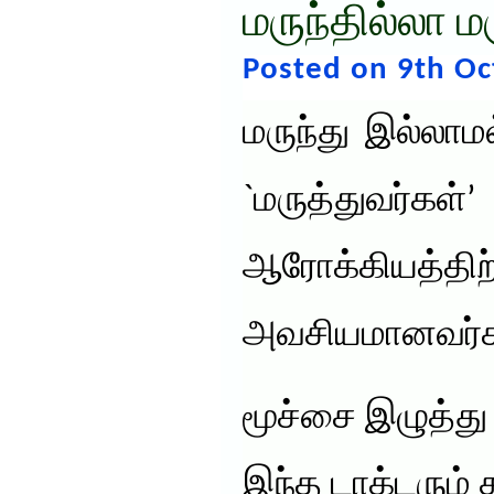
மருந்தில்லா ம
Posted on 9th Oc
மருந்து இல்லாமல
`மருத்து
ஆரோக்கியத்திற
அவசியமானவர்க
மூச்சை இழுத்து
இந்த டாக்டரும் 