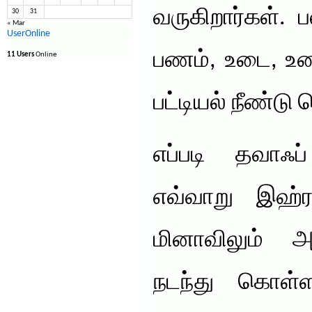
வருகிறார்கள். ப
30
31
« Mar
UserOnline
பணம், உடை, உண
11 Users
Online
பட்டியல் நீண்ட
எப்படி தவாஃப
எவ்வாறு இஹ்
மினாவிலும் அ
நடந்து கொள்