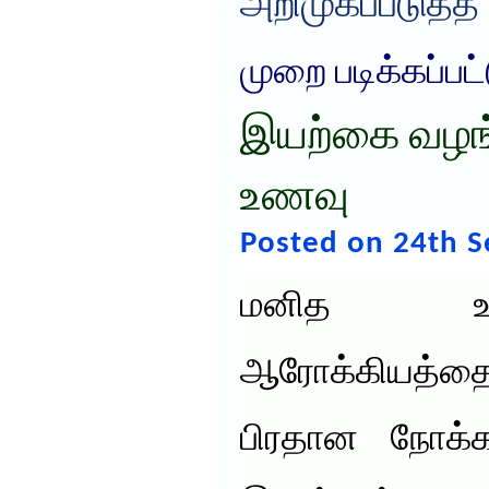
அறிமுகப்படுத்த
முறை படிக்கப்பட
இயற்கை வழங்
உணவு
Posted on 24th 
மனித உயி
ஆரோக்கியத்தைய
பிரதான நோக்கம