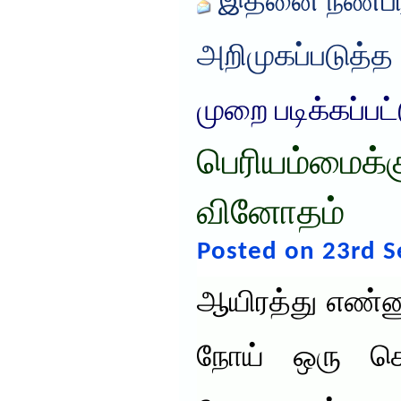
இதனை நண்பர்
அறிமுகப்படுத்த
முறை படிக்கப்பட
பெரியம்மைக்க
வினோதம்
Posted on 23rd 
ஆயிரத்து எண்
நோய் ஒரு கொ