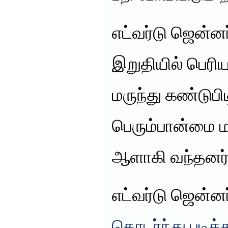
எட்வர்டு ஜென்னர்
இறுதியில் பெரிய
மருந்து கண்டுபி
பெரும்பான்மை ம
ஆளாகி வந்தனர்
எட்வர்டு ஜென்ன
தொடர்ந்து படிக்