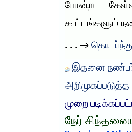
போன்ற கேள்வ
கூட்டங்களும் ந
. . . →
தொடர்ந்து
இதனை நண்பர்
அறிமுகப்படுத்த
முறை படிக்கப்பட
நேர் சிந்தனைய