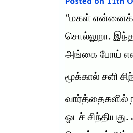
Posted on 11th O
“மகள் என்னைக்
சொல்லுறா. இந்த
அங்கை போய் என
மூக்கால் சளி சி
வார்த்தைகளில் 
ஓடச் சிந்தியது