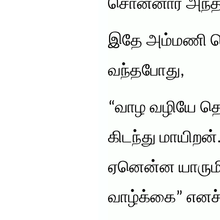
சொன்னார் அந்
இதே அம்மணி ச
வந்தபோது,
“வாழ வழியே தெ
கிடந்து மாயிறன்.
ஏனென்ன யாரும
வாழ்க்கை” எனச்