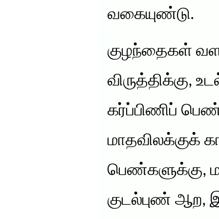
வகையுண்டு.
குழந்தைகள் வளர
விருத்திக்கு, உ
கர்ப்பிணிப் பெண
மாதவிலக்குக் க
பெண்களுக்கு, மல
குடல்புண் ஆற, இத