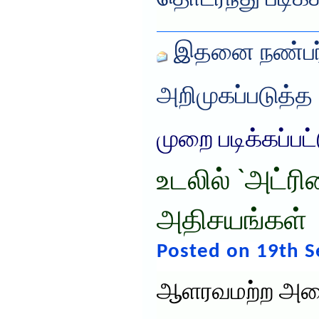
இதனை நண்பர்
அறிமுகப்படுத்த
முறை படிக்கப்பட
உடலில் `அட்ரின
அதிசயங்கள்
Posted on 19th 
ஆளரவமற்ற அரையி