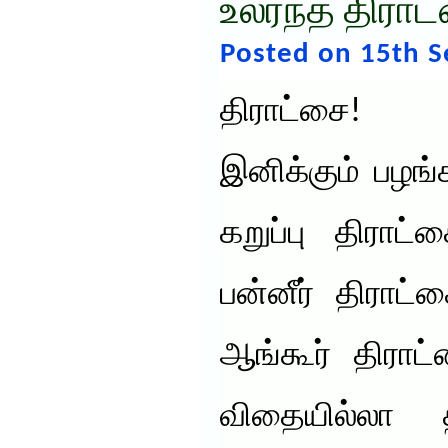
உலர்ந்த திரா
Posted on 15th 
திராட்சை! 
இனிக்கும் பழங்
கறுப்பு திராட
பன்னீர் திராட்ச
ஆங்கூர் திராட்
விதையில்லா