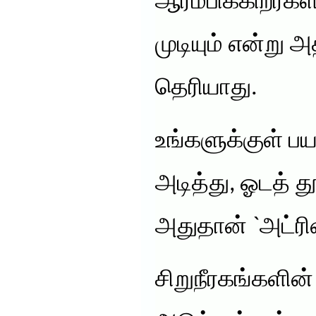
ஆரம்பிக்கிறீர்கள
முடியும் என்று 
தெரியாது.
உங்களுக்குள் 
அடித்து, ஓடத் 
அதுதான் `அட்ரினல
சிறுநீரகங்களின்