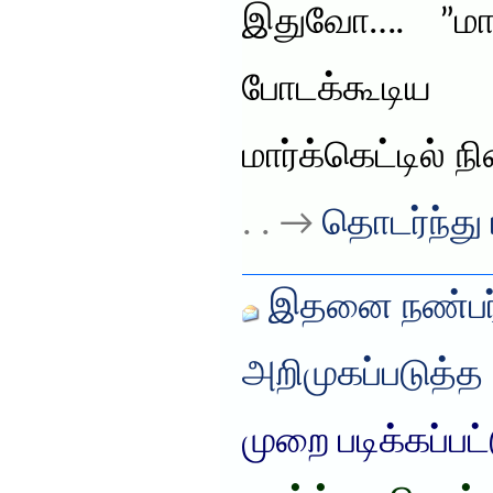
இதுவோ…. ”மாத
போடக்கூடி
மார்க்கெட்டில்
. . →
தொடர்ந்து 
இதனை நண்பர்
அறிமுகப்படுத்த
முறை படிக்கப்பட