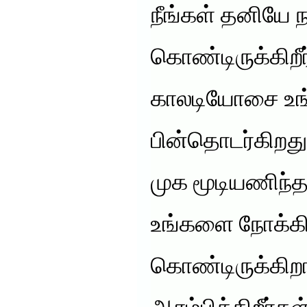
நீங்கள் தனியே ந
கொண்டிருக்கிறீர
காலடியோசை உங
பின்தொடர்கிறது. 
முக மூடியணிந்
உங்களை நோக்கி
கொண்டிருக்கிற