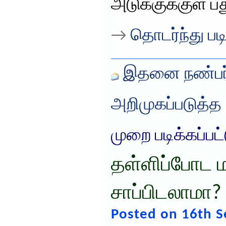
அடுக்குக்குள் பத
→
தொடர்ந்து படி
இதனை நண்பர்
அறிமுகப்படுத்த
முறை படிக்கப்பட
தள்ளிப்போட 
சாப்பிடலாமா?
Posted on 16th 