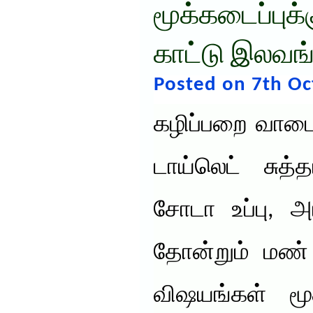
மூக்கடைப்புக்க
காட்டு இலவங்
Posted on 7th Oc
கழிப்பறை வாடை,
டாய்லெட் சுத்
சோடா உப்பு, அ
தோன்றும் மண
விஷயங்கள் மூ