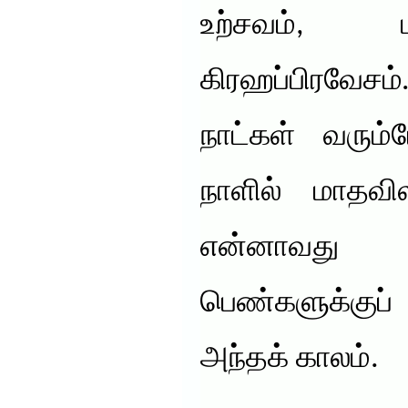
உற்சவம், ப
கிரஹப்பிரவேசம
நாட்கள் வரும்
நாளில் மாதவில
என்னாவது எ
பெண்களுக்கு
அந்தக் காலம்.