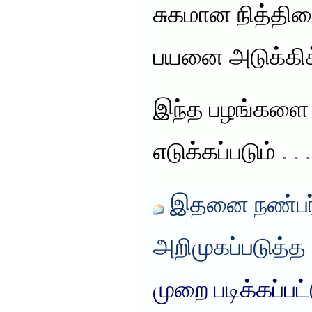
சுகமான நித்திர
பயனை அடுக்கி
இந்த பழங்களை
எடுக்கப்படும்
. .
இதனை நண்பர்
அறிமுகப்படுத்த
முறை படிக்கப்பட