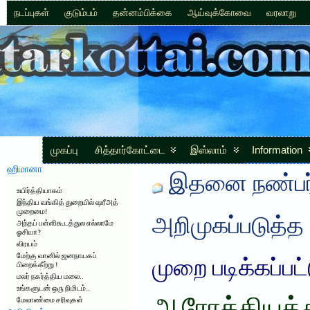
நடப்புகள்
குடும்பம்
தன்னம்பிக்கை
ஆய்வுக்கோவை
வரலாறு
முகப்பு
சித்தார்கோட்டை
இஸ்லாம்
Information
ஹிமானா
இதனை நண்பர்
உயிர்த்தியாகம்
இந்திய வங்கித் துறையில் ஷரீஅத்
முறைமை!
அறிமுகப்படுத்த
அந்தப் பள்ளிகூடத்துல எல்லாமே
ஓசியா?
விரயம்
மேற்கு வானில் ஜனநாயகப்
முறை படிக்கப்பட
பிறைக்கீற்று !
மலர் நகர்த்திய மலை..
உங்களுடன் ஒரு நிமிடம்..
மேலாண்மை சரிவுகள்