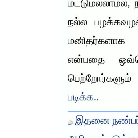
மட்டுமல்லாமல், 
நல்ல பழக்கவ
மனிதர்களாக 
என்பதை ஒவ்
பெற்றோர்களும
படிக்க..
இதனை நண்பர்