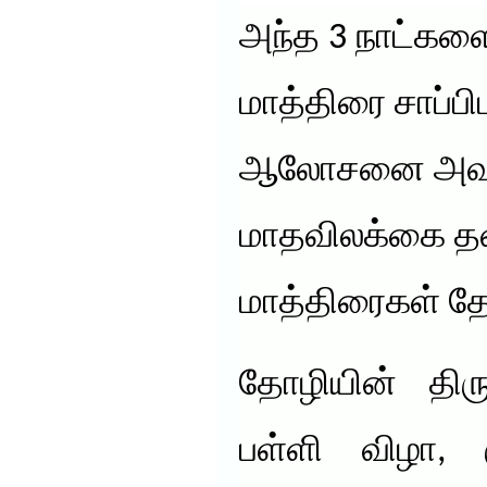
அந்த 3 நாட்கள
மாத்திரை சாப்பி
ஆலோசனை அவள
மாதவிலக்கை தள
மாத்திரைகள் 
தோழியின் திர
பள்ளி விழா, 