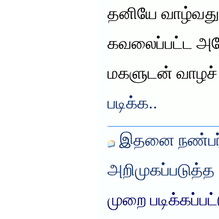
தனியே வாழ்வது 
கவலைப்பட்ட அத
மகளுடன் வாழச
படிக்க..
இதனை நண்பர்
அறிமுகப்படுத்த
முறை படிக்கப்பட