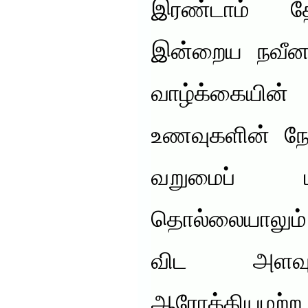
இரண்டாம் 
இன்றைய நவீன 
வாழ்க்கையின
உணவுகளின் நோக
வறுமைப் ப
தொல்லையாலும்
விட அளவும
ஆரோக்கியமற்ற 