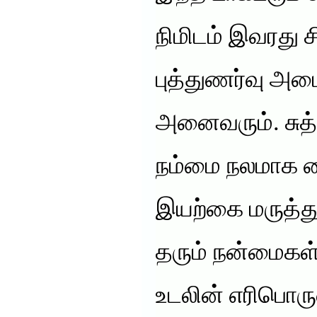
நிமிடம் இவரது 
புத்துணர்வு அட
அனைவரும். சுத
நம்மை நலமாக வை
இயற்கை மருத்துவ
தரும் நன்மைகள்
உடலின் எரிபொரு