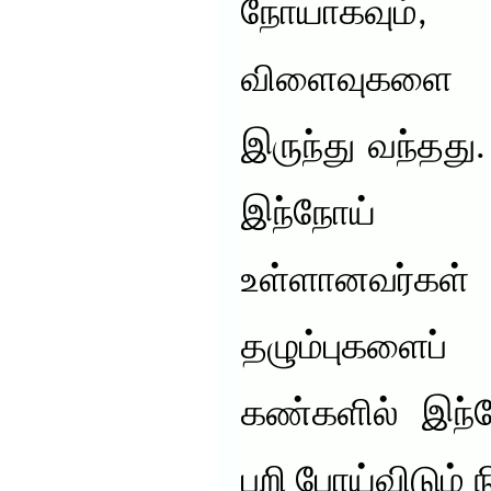
நோயாகவும்,
விளைவுகளை ஏ
இருந்து வந்தது.
இந்நோய் 
உள்ளானவர்க
தழும்புகளைப
கண்களில் இந்ந
பறி போய்விடும் 