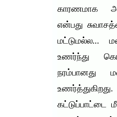
காரணமாக அம
என்பது சுவாசத
மட்டுமல்ல… மண
உணர்ந்து கொ
நரம்பானது 
உணர்த்துக
கட்டுப்பாட்டை