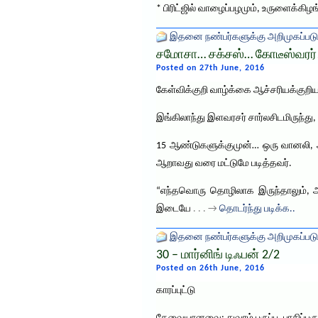
* பிரிட்ஜில் வாழைப்பழமும், உருளைக்கிழ
இதனை நண்பர்களுக்கு அறிமுகப்படு
சமோசா… சக்சஸ்… கோடீஸ்வரர்
Posted on 27th June, 2016
கேள்விக்குறி வாழ்க்கை ஆச்சரியக்குறி
இங்கிலாந்து இளவரசர் சார்லசிடமிருந்த
15 ஆண்டுகளுக்குமுன்… ஒரு வானலி, அட
ஆறாவது வரை மட்டுமே படித்தவர்.
“எந்தவொரு தொழிலாக இருந்தாலும், அதி
இடையே
. . . →
தொடர்ந்து படிக்க..
இதனை நண்பர்களுக்கு அறிமுகப்படு
30 – மார்னிங் டிஃபன் 2/2
Posted on 26th June, 2016
காரப்புட்டு