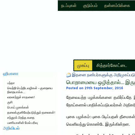
நடப்புகள்
குடும்பம்
தன்னம்பிக்கை
முகப்பு
சித்தார்கோட்டை
ஹிமானா
இதனை நண்பர்களுக்கு அறிமுகப்படு
பொறாமையை ஒழித்தால்… இருத
பந்தா
Posted on 29th September, 2016
வெற்றி பெற்றிடவழிகள் – குறையை
நிறையாக்க…
தேவையற்ற பழக்கங்களை தவிர்ப்பதே இர
வரலாற்றுச் சாதனை!
ருசி
நோய்களால் பாதிக்கப்படுபவர்கள் அதிகர
பொய் முகங்கள்
தலைக்குனிவேற்படுத்தும் தலைகள்!
புகை பழக்கம்: புகை பிடிப்பதன் தீமைக
சந்தூக் பிறந்த கதை
பணியாளின் மேல் பரிவு
வெளிவந்து கொண்டே இருக்கின்றன.
அறிவியல்