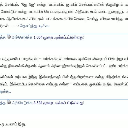
ுத் தெரியும், ‘ஜே ஜே’ என்று வாக்கிங், ஜாகிங் செல்பவர்களின் திருவிழாக் க
ண்டும் என்று வாக்கிங் செய்பவர்கள்தான் அதிகம். உடல் எடை குறைந்து, பா
ஆயிரக்கணக்கில், ஏன் லட்சக்கணக்கில் செலவு செய்து விலை உயர்ந்த ஃபிட
வர்கள்
. . . →
தொடர்ந்து படிக்க..
த்த
அச்செடுக்க
1,854 முறை படிக்கப்பட்டுள்ளது!
் எத்தணயோ மதங்கள் – மார்க்கங்கள் உள்ளன. ஒவ்வொன்றையும் பின்பற்றுபவர்கள
ன்று நினைக்கின்றனர். ஆனால் அல்லாஹ்வால் ஏற்றுக் கொள்ளப்பட்ட ஒரே மார்க்க
லிம்கள் சரியாக இந்த இஸ்லாத்தைப் பின்பற்றுகிறார்களா என்று சிந்திக்க 
டும். இஸ்லாமிய கொள்கை என்பது என்ன – என்பதை முதலில் அறிய வேண்டும்
டிக்க..
த்த
அச்செடுக்க
3,531 முறை படிக்கப்பட்டுள்ளது!
 ஒரு பயணம் இது.