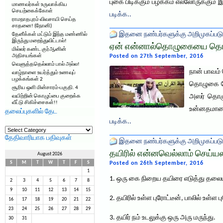
புகை பிடிக்கும் பழக்கம் எல்லோருக்கும
மாணவர்கள் உருவாக்கிய
செயற்கைக்கோள்
படிக்க..
ராமநாதபுரம் விவசாயி செய்த
சாதனை! (நோனி)
இதனை நண்பர்களுக்கு அறிமுகப்படு
தேனீக்கள் மட்டும் இந்த மண்ணில்
இருந்து மறைந்துவிட்டால்!
ஏன் என்னால்தொழுகையை தொழ
மில்லர் கண்ட குர்ஆனின்
அதிசயங்கள்
Posted on 27th September, 2016
வெளுத்ததெல்லாம் பால் அல்ல!
நான் பாவம்
வாழ்நாளை உயர்த்தும் உணவுப்
பழக்கங்கள் 2
தொழுகை நேர
சூரிய ஒளி மின்சாரம்-பகுதி. 4
அஸர் தொழுத
வயிற்றின் கொழுப்பை குறைக்க
வீட்டு சிகிச்சைகள்!!
உன்னதமானத
தலைப்புகளில் தேட
படிக்க..
தலைப்புகளில்
தேட
தேதிவாரியாக பதிவுகள்
இதனை நண்பர்களுக்கு அறிமுகப்படு
தயிரில் என்னவெல்லாம் செய்யல
August 2026
S
M
T
W
T
F
S
Posted on 26th September, 2016
1
1. ஒரு கை நிறைய தயிரை எடுத்து தலையி
2
3
4
5
6
7
8
9
10
11
12
13
14
15
2. தயிரில் உள்ள புரோட்டீன், பாலில் உள்
16
17
18
19
20
21
22
23
24
25
26
27
28
29
3. தயிர் நம் உடலுக்கு ஒரு அரு மருந்து.
30
31