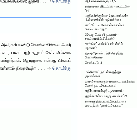
அடிமையாவதில்லை; முதன்
. . . →
தொடர்ந்து
ஆலோசனைகளும் 1/2
தங்கமான விட்டமின் – வைட்டமின்
‘சி’
அதிகரிக்கும் BP நோயாளிகள்! –
பின்னணியில் அமெரிக்கா
சாப்பிட்ட உடனே என்ன என்ன
செய்யகூடாது ?
30க்கு மேல் திருமணம் =
தாய்மையில் சிக்கல் ?
சாக்லெட் சாப்பிட்டால் ஸ்லிம்
ஸல் அவர்கள் கண்டு கொள்ளவில்லை. அஸர்
ஆகலாம்
ர் பாவம் பற்றி எதுவும் கேட்கவில்லை.
நுரையீரலைப் பற்றி தெரிந்து
கொள்வோம்
 என்றார்கள். தொழுகை என்பது மிகவும்
தேன்கூடு -3
என்னால் நிறைவேற்ற
. . . →
தொடர்ந்து
மல்லிகைப் பூவின் மருத்துவ
குணங்கள்
நாம் அனைவரும் (மாணவர்கள்) கற்க
வேண்டிய 10 பாடங்கள்
எதிர்பாராமல் ஓர் ஆசுவாசம்!
தூக்கமின்மை ஒரு ‘டைம்பாம்’!
கலைஞரின் பாராட்டு ஹிமானா
சையதின் “ஹார்ட் அட்டாக்”