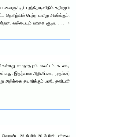
னவளுக்குப் பறந்தோடிவிடும். உதிரமும்
நெகிழ்வில் பெற்ற வயிறு சிலிர்க்கும்.
ின்றன. வலியையும் வாகை சூடிய
. . . →
உள்ளது. ராமநாதபுரம் மாவட்டம், கடலாடி
 உள்ளது. இதற்கான அறிவிப்பை, முதல்வர்
கூறு அறிக்கை தயாரிக்கும் பணி, தனியார்
ு கொண்ட 23 பேரில் 20 பேரின் பார்வை