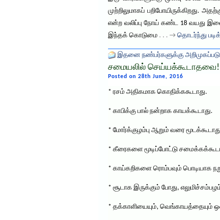
முற்றிலுமாகப் பறிபோயிருக்கிறது. அதற்
என்ற வலிப்பு நோய் கண்ட 18 வயது இளை
இந்தக் கொடுமை
. . . →
தொடர்ந்து படிக
இதனை நண்பர்களுக்கு அறிமுகப்படு
சமையலில் செய்யக்கூடாதவை!
Posted on 28th June, 2016
* ரசம் அதிகமாக கொதிக்ககூடாது.
* காபிக்கு பால் நன்றாக காயக்கூடாது.
* மோர்க்குழம்பு ஆறும் வரை மூடக்கூடாது
* கீரைகளை மூடிப்போட்டு சமைக்கக்கூட
* காய்கறிகளை ரொம்பவும் பொடியாக நறு
* சூடாக இருக்கும் போது, எலுமிச்சம்பழம்
* தக்காளியையும், வெங்காயத்தையும் ஒ