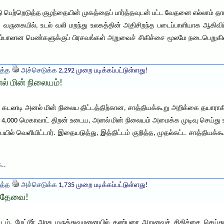
ெற்றெடுத்த குழந்தையின் முகத்தைப் பார்த்தவுடன் பட்ட வேதனை எல்லாம் தாயா
 வருகையில், உடல் வலி மறந்து உலகத்தின் அதிசிறந்த படைப்பாளியாக ஆகிவிட்ட 
ம்பாலான பெண்களுக்குப் பிரசவங்கள் அறுவைச் சிகிச்சை மூலமே நடைபெறுக
த்த
அச்செடுக்க
2,292 முறை படிக்கப்பட்டுள்ளது!
ல் மின் நிலையம்!
 கடலாடி அனல் மின் நிலைய திட்டத்திற்கான, சாத்தியக்கூறு அறிக்கை தயாராகி 
ம், 4,000 மெகாவாட் திறன் உடைய, அனல் மின் நிலையம் அமைக்க முடிவு செய்து
யில் வெளியிட்டார். இதையடுத்து, இத்திட்டம் குறித்த, முதல்கட்ட சாத்தியக்
க..
த்த
அச்செடுக்க
1,735 முறை படிக்கப்பட்டுள்ளது!
ை தேவை!
ட்டம், மேட்டூர் அரசு மருத்துவமனையில் கண்புரை அறுவைச் சிகிச்சை செய்த