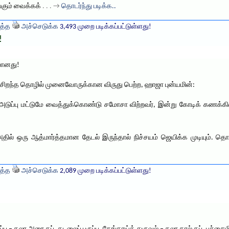
ங்கும் வைக்கக்
. . . →
தொடர்ந்து படிக்க..
த்த
அச்செடுக்க
3,493 முறை படிக்கப்பட்டுள்ளது!
!
யானது!
ு, சிறந்த தொழில் முனைவோருக்கான விருது பெற்ற, ஹாஜா புன்யமின்:
ுப்பு மட்டுமே வைத்துக்கொண்டு சமோசா விற்றவர், இன்று கோடிக் கணக்கில்
ல் ஒரு ஆத்மார்த்தமான தேடல் இருந்தால் நிச்சயம் ஜெயிக்க முடியும். தொழ
த்த
அச்செடுக்க
2,089 முறை படிக்கப்பட்டுள்ளது!