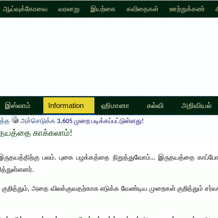
ஆய்வுக்கோவை
வரலாறு
இயற்கை
கவிதைகள்
ஊற்றுக்கண்
இஸ்லாம்
Information
ஹிமானா
கல்வி
அறிவியல்
த்த
அச்செடுக்க
3,605 முறை படிக்கப்பட்டுள்ளது!
யத்தை காக்கலாம்!
ுதயத்திற்கு பலம். புகை பழக்கத்தை நிறுத்துவோம்… இருதயத்தை காப்போம
ித்துள்ளனர்.
ள் குறித்தும், அதை விலக்குவதற்காக எடுக்க வேண்டிய முறைகள் குறித்தும் சர்