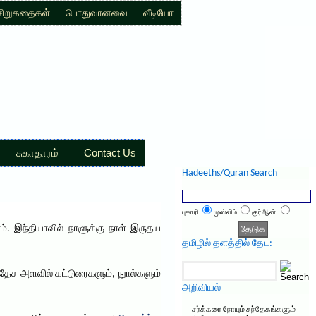
சிறுகதைகள்
பொதுவானவை
வீடியோ
சுகாதாரம்
Contact Us
Hadeeths/Quran Search
புகாரி
முஸ்லிம்
குர்ஆன்
். இந்தியாவில் நாளுக்கு நாள் இருதய
தமிழில் தளத்தில் தேட:
வதேச அளவில் கட்டுரைகளும், நுால்களும்
அறிவியல்
சர்க்கரை நோயும் சந்தேகங்களும் –