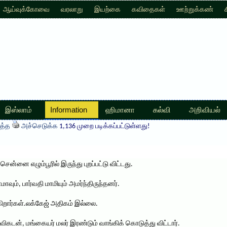
ஆய்வுக்கோவை
வரலாறு
இயற்கை
கவிதைகள்
ஊற்றுக்கண்
இஸ்லாம்
Information
ஹிமானா
கல்வி
அறிவியல்
த்த
அச்செடுக்க
1,136 முறை படிக்கப்பட்டுள்ளது!
ென்னை எழும்பூரில் இருந்து புறப்பட்டு விட்டது.
மாவும், பார்வதி மாமியும் அமர்ந்திருந்தனர்.
்கிறார்கள்.லக்கேஜ் அதிகம் இல்லை.
விகடன், மங்கையர் மலர் இரண்டும் வாங்கிக் கொடுத்து விட்டார்.