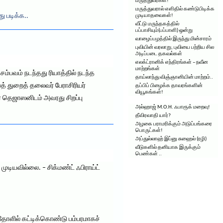
மருத்துவர்கள்!’
மருத்துவரால் எளிதில் கண்டுபிடிக்க
து படிக்க..
முடியாதவைகள்!
வீட்டு மருந்தகத்தில்
பப்பாசியும்(பப்பாளி) ஒன்று
வாழைப்பழத்தில் இருந்து மின்சாரம்
புவியின் வரலாறு, புவியை பற்றிய சில
அடிப்படை தகவல்கள்
எலக்ட்ரானிக் எந்திரங்கள் – நவீன
மாற்றங்கள்
பவம் நடந்தது ரியாத்தில் நடந்த
தாய்லாந்து விஞ்ஞானியின் மாற்றம்..
வத் துறைத் தலைவர் பேராசிரியர்
தப்பிப் பிழைக்க தாவரங்களின்
வியூகங்கள்!
் தெஜாஸனிடம் அவரது சிறப்பு
அல்ஹாஜ் M.O.H. ஃபாரூக் மறைவு!
தீவிரவாதி யார்?
அழகை பராமரிக்கும் அடுப்பங்கரை
பொருட்கள்!
அப்துல்லாஹ் இப்னு சுஹைல் (ரழி)
வீடுகளில் தனியாக இருக்கும்
பெண்கள் ..
டியவில்லை. – சிக்மண்ட் ஃபிராய்ட்
தோளில் கட்டிக்கொண்டு பம்பரமாகச்