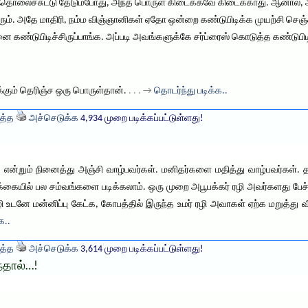
 தொலைச்சுட்டு தேடும்போது, அந்த பொருள் கிடைக்கவே கிடைக்காது. ஆனால்
ும். அதே மாதிரி, நம்ம விஞ்ஞானிகள் ஏதோ ஒன்றை கண்டுபிடிக்க முயற்சி செஞ்ச
னை கண்டுபிடிச்சிருப்பாங்க. அப்படி அவங்களுக்கே சர்ப்ரைஸ் கொடுத்த கண்டுபி
்கும் தெரிஞ்ச ஒரு பொருள்தான்.
. . . →
தொடர்ந்து படிக்க..
த்த
அச்செடுக்க
4,934 முறை படிக்கப்பட்டுள்ளது!
என்றும் நினைத்து அஞ்சி வாழ்பவர்கள். மனிதர்களை மதித்து வாழ்பவர்கள். தவ
க்கையில் பல சம்வங்களை படிக்கலாம். ஒரு முறை அபூபக்கர் ரழி அவர்களது பேச
 உடனே மன்னிப்பு கேட்க, கோபத்தில் இருந்த உமர் ரழி அவாகள் ஏற்க மறுத்து வீட்ட
க..
த்த
அச்செடுக்க
3,614 முறை படிக்கப்பட்டுள்ளது!
்தால்…!