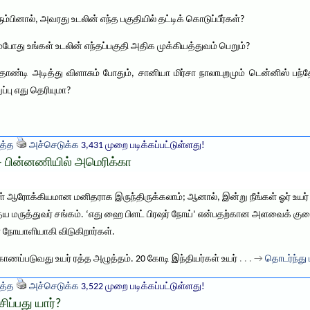
்பினால், அவரது உடலின் எந்த பகுதியில் தட்டிக் கொடுப்பீர்கள்?
 உங்கள் உடலின் எந்தப்பகுதி அதிக முக்கியத்துவம் பெறும்?
 தாண்டி அடித்து விளாசும் போதும், சானியா மிர்சா நாலாபுறமும் டென்னிஸ் பந
்பு எது தெரியுமா?
த்த
அச்செடுக்க
3,431 முறை படிக்கப்பட்டுள்ளது!
– பின்னணியில் அமெரிக்கா
ங்கள் ஆரோக்கியமான மனிதராக இருந்திருக்கலாம்; ஆனால், இன்று நீங்கள் ஓர் உய
 மருத்துவர் சங்கம். ‘எது ஹை பிளட் பிரஷர் நோய்’ என்பதற்கான அளவைக் குறை
் நோயாளியாகி விடுகிறார்கள்.
ாணப்படுவது உயர் ரத்த அழுத்தம். 20 கோடி இந்தியர்கள் உயர்
. . . →
தொடர்ந்து 
த்த
அச்செடுக்க
3,522 முறை படிக்கப்பட்டுள்ளது!
்பது யார்?