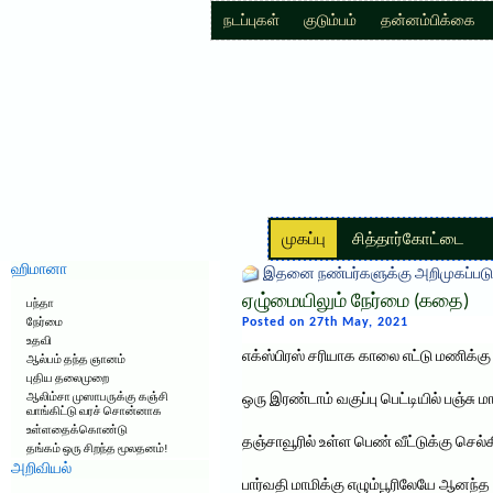
நடப்புகள்
குடும்பம்
தன்னம்பிக்கை
முகப்பு
சித்தார்கோட்டை
ஹிமானா
இதனை நண்பர்களுக்கு அறிமுகப்படு
ஏழு்மையிலும் நேர்மை (கதை)
பந்தா
Posted on 27th May, 2021
நேர்மை
உதவி
எக்ஸ்பிரஸ் சரியாக காலை எட்டு மணிக்கு ச
ஆல்பம் தந்த ஞானம்
புதிய தலைமுறை
ஆலிம்சா முஸாபருக்கு கஞ்சி
ஒரு இரண்டாம் வகுப்பு பெட்டியில் பஞ்சு மா
வாங்கிட்டு வரச் சொன்னாக
உள்ளதைக்கொண்டு
தஞ்சாவூரில் உள்ள பெண் வீட்டுக்கு செல
தங்கம் ஒரு சிறந்த மூலதனம்!
அறிவியல்
பார்வதி மாமிக்கு எழும்பூரிலேயே ஆனந்த 