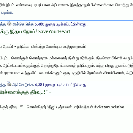
த்தில் இடம். எவ்வளவு பரபரப்பான அப்பாவாக இருந்தாலும் பிள்ளைக்காக சொத்து 
 படிக்க..
த்த
அச்செடுக்க
5,480 முறை படிக்கப்பட்டுள்ளது!
ருக்கு இதய நோய்! SaveYourHeart
தய நோய்! – தடுக்க, பின்பற்ற வேண்டிய வழிமுறைகள்!
பும்… கொத்துக் கொத்தாக மக்களைத் தின்று தீர்க்கும். திடீரென பிளேக் வரும்;
ஆட்சியாளர்களுக்குத் தொற்றுநோய்களைத் தடுப்பதும், வந்த பிறகு குணப்படுத்
ள் ஏராளமாக வந்துவிட்டன. எங்கேனும் ஒரு பகுதியில் நோய்கள் கிளம்பினால், அட
த்த
அச்செடுக்க
4,381 முறை படிக்கப்பட்டுள்ளது!
்னைக்குத் தீர்வு..!” –
 தீர்வு..!” – சொல்கிறார் ‘நிஜ’ பஞ்சவன் பாரிவேந்தன் #VikatanExclusive