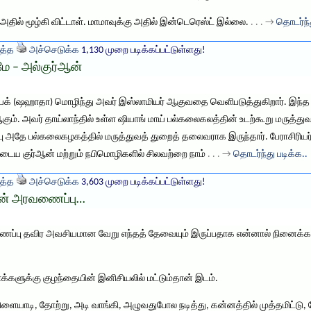
மி அதில் மூழ்கி விட்டாள். மாமாவுக்கு அதில் இன்டெரெஸ்ட் இல்லை.
. . . →
தொடர்ந்
த்த
அச்செடுக்க
1,130 முறை படிக்கப்பட்டுள்ளது!
மே – அல்குர்ஆன்
 (ஷஹாதா) மொழிந்து அவர் இஸ்லாமியர் ஆகுவதை வெளிபடுத்துகிறார். இந்த சம்
ஆகும். அவர் தாய்லாந்தில் உள்ள ஷியாங் மாய் பல்கலைகலத்தின் உடற்கூறு மருத்து
ு அதே பல்கலைகழகத்தில் மருத்துவத் துறைத் தலைவராக இருந்தார். பேராசிரியர
டைய குர்ஆன் மற்றும் நபிமொழிகளில் சிலவற்றை நாம்
. . . →
தொடர்ந்து படிக்க..
த்த
அச்செடுக்க
3,603 முறை படிக்கப்பட்டுள்ளது!
ின் அரவணைப்பு…
ைப்பு தவிர அவசியமான வேறு எந்தத் தேவையும் இருப்பதாக என்னால் நினைக்க மு
்களுக்கு குழந்தையின் இனிசியலில் மட்டும்தான் இடம்.
யாடி, தோற்று, அடி வாங்கி, அழுவதுபோல நடித்து, கன்னத்தில் முத்தமிட்டு, 