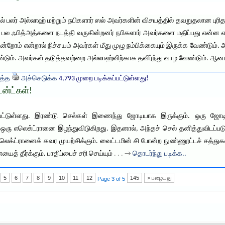
ில் பலர் அல்லாஹ் மற்றும் நபிகளார் ஸல் அவர்களின் விசயத்தில் தவறுதலான புர
 பல ஃபித்அத்களை நடத்தி வருகின்றனர் நபிகளார் அவர்களை மதிப்பது என்ன 
கின்றோம் என்றால் நிச்சயம் அவர்கள் மீது முழு நம்பிக்கையும் இருக்க வேண்டும
டும். அவர்கள் தடுத்தவற்றை அல்லாஹ்விற்காக தவிர்ந்து வாழ வேண்டும். ஆன
த்த
அச்செடுக்க
4,793 முறை படிக்கப்பட்டுள்ளது!
டன்ட்கள்!
ட்டுள்ளது. இரண்டு செல்கள் இணைந்து ஜோடியாக இருக்கும். ஒரு ஜோடியில
், ஒரு எலெக்ட்ரானை இழந்துவிடுகிறது. இதனால், அந்தச் செல் தனித்துவிடப்
 எலெக்ட்ரானைக் கவர முயற்சிக்கும். வைட்டமின் சி போன்ற நுண்ணூட்டச் சத்து
ைத் தீர்க்கும். பாதிப்பைச் சரி செய்யும்
. . . →
தொடர்ந்து படிக்க..
5
6
7
8
9
10
11
12
145
> பழையது
Page 3 of 5