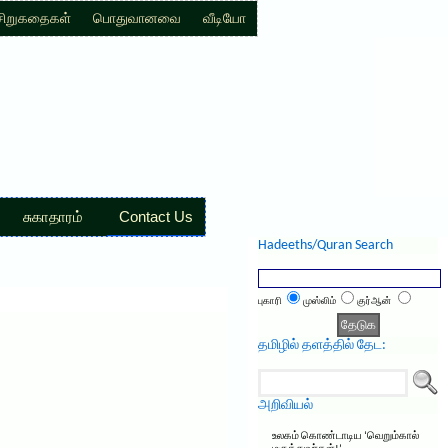
சிறுகதைகள்
பொதுவானவை
வீடியோ
சுகாதாரம்
Contact Us
Hadeeths/Quran Search
புகாரி
முஸ்லிம்
குர்ஆன்
தமிழில் தளத்தில் தேட:
அறிவியல்
உலகம் கொண்டாடிய ‘வெறும்கால்