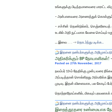
உங்களுக்கு பிடித்தமானவரை பாராட்ட விரும
– அன்பானவரை அணைத்துக் கொள்ளும்போது
– சச்சின் தெண்டுல்கர், செஞ்சுரியைத்
உடலில் அதி நுட்பமாக வேலை செய்யும் உறுப
… இவை
. . . →
தொடர்ந்து படிக்க..
இதனை நண்பர்களுக்கு அறிமுகப்படு
அதிகரிக்கும் BP நோயாளிகள்! 
Posted on 27th November, 2017
நவம்பர் 13-ம் தேதிக்கு முன்பு வரை நீ
அப்படித்தான் சொல்கிறது அமெரிக்க இதய
முடிவு. இதன் விளைவாக, பல கோடிப் பேர
தொற்றாநோய்களில், மிகவும் பரவலாகக் க
இதனை நண்பர்களுக்கு அறிமுகப்படு
இறைத்தூதரை உண்மையாக நேசிப