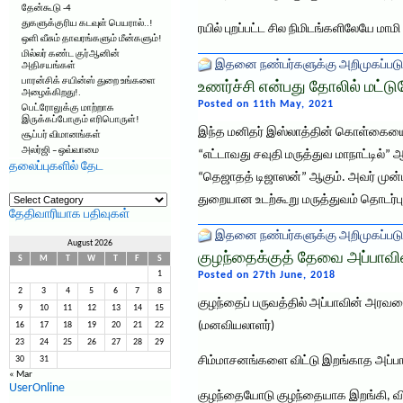
தேன்கூடு -4
துகளுக்குரிய கடவுள் பெயரால்..!
ரயில் புறப்பட்ட சில நிமிடங்களிலேயே மா
ஒளி வீசும் தாவரங்களும் மீன்களும்!
மில்லர் கண்ட குர்ஆனின்
இதனை நண்பர்களுக்கு அறிமுகப்படு
அதிசயங்கள்
பாரன்சிக் சயின்ஸ் துறை உங்களை
உணர்ச்சி என்பது தோலில் மட்டு
அழைக்கிறது!.
Posted on 11th May, 2021
பெட்ரோலுக்கு மாற்றாக
இருக்கப்போகும் எரிபொருள்!
இந்த மனிதர் இஸ்லாத்தின் கொள்கையைக்
சூப்பர் விமானங்கள்
அலர்ஜி – ஒவ்வாமை
“எட்டாவது சவுதி மருத்துவ மாநாட்டில்” 
தலைப்புகளில் தேட
“தெஜாதத் டிஜாஸன்” ஆகும். அவர் முன்ப
தலைப்புகளில்
துறையான உடற்கூறு மருத்துவம் தொடர்பு
தேட
தேதிவாரியாக பதிவுகள்
இதனை நண்பர்களுக்கு அறிமுகப்படு
August 2026
குழந்தைக்குத் தேவை அப்பாவ
S
M
T
W
T
F
S
1
Posted on 27th June, 2018
2
3
4
5
6
7
8
குழந்தைப் பருவத்தில் அப்பாவின் அரவண
9
10
11
12
13
14
15
(மனவியலாளர்)
16
17
18
19
20
21
22
23
24
25
26
27
28
29
சிம்மாசனங்களை விட்டு இறங்காத அப்பாக
30
31
« Mar
UserOnline
குழந்தையோடு குழந்தையாக இறங்கி, விளை