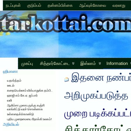
நடப்புகள்
குடும்பம்
தன்னம்பிக்கை
ஆய்வுக்கோவை
வரலாறு
முகப்பு
சித்தார்கோட்டை
இஸ்லாம்
Information
ஹிமானா
இதனை நண்பர்
யதார்த்தம்
ஊடல்
கதையெல்லாம் விக்யாதுங்க தம்பி..
அறிமுகப்படுத்த
ஹாஜி எம்.கே.ஏ. ஜப்பார்
வலி
ஆலிம்சா முஸாபருக்கு கஞ்சி
வாங்கிட்டு வரச் சொன்னாக
முறை படிக்கப்பட
உள்ளதைக்கொண்டு
புதிய முறைமையை நோக்கி உலகம்!
அறிவியல்