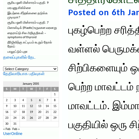
சித்தார்கோட்
சூரிய ஒளி மின்சாரம்-பகுதி. 9
மரபணு சிகிச்சை
Posted on 6th Ja
இயற்கை சீற்றங்களை தடுக்க
முடியுமா?
சூரிய ஒளி மின்சாரம்-பகுதி. 7
புகழ்பெற்ற சரித
பிளாஸ்டிக் (Plastic) உருவான வரலாறு
தைராய்டு சில அறிகுறிகள் –
symptoms of thyroid
நீரிழிவிற்கு கட்டியம் கூறும் தோல்
வள்ளல் பெருமக
நோய்
பாலூட்டும் புறா
தலைப்புகளில் தேட
சிற்பிகளையும் 
தலைப்புகளில்
தேட
தேதிவாரியாக பதிவுகள்
பெற்ற மாவட்டம் 
January 2005
S
M
T
W
T
F
S
1
2
3
4
5
6
7
8
மாவட்டம். இம்மா
9
10
11
12
13
14
15
16
17
18
19
20
21
22
23
24
25
26
27
28
29
பகுதியில் ஒரு சி
30
31
« Feb
Feb »
UserOnline