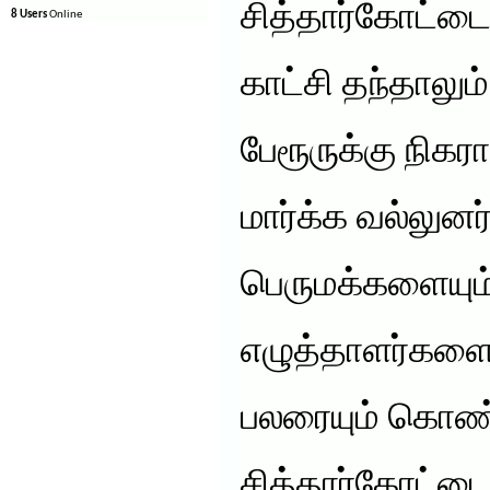
சித்தார்கோட்டை
8 Users
Online
காட்சி தந்தாலு
பேரூருக்கு நிக
மார்க்க வல்லுன
பெருமக்களையும்
எழுத்தாளர்களைய
பலரையும் கொண்
சித்தார்கோட்டை