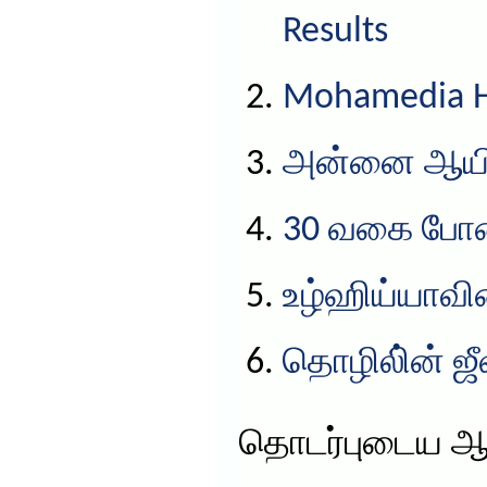
Results
Mohamedia HS
அன்னை ஆயிஷ
30 வகை போ
உழ்ஹிய்யாவின
தொழிலி்ன் ஜ
தொடர்புடைய ஆ