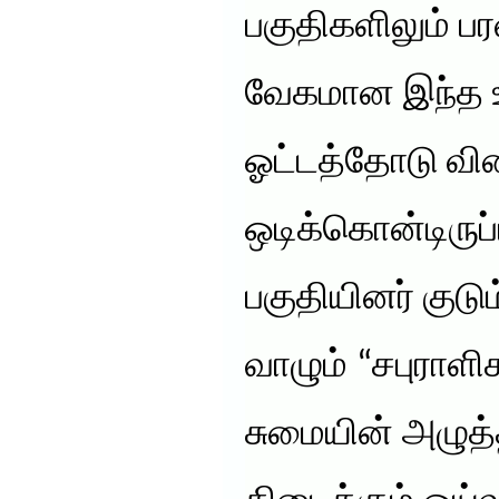
பகுதிகளிலும் பர
வேகமான இந்த 
ஓட்டத்தோடு வி
ஒடிக்கொன்டிருப்
பகுதியினர் குடும
வாழும் “சபுராள
சுமையின் அழுத்த