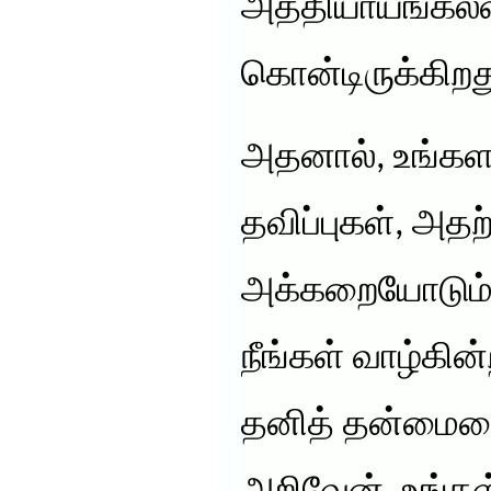
அத்தியாயங்கலளத
கொன்டிருக்கிறத
அதனால், உங்களத
தவிப்புகள், அதற
அக்கறையோடும்,
நீங்கள் வாழ்கின
தனித் தன்மையை