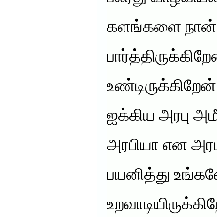
களங்களை நான் 
பார்த்திருக்கிற
உண்டிருக்கிறேன்
ஐக்கிய அரபு அம
அரபியா என அரபு
பயனித்து உங்கள
உறவாடியிருக்கிற