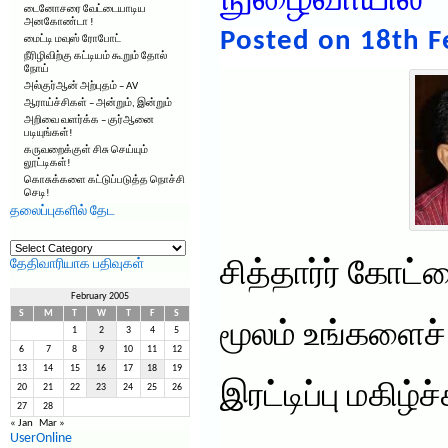
நுழைவாயில் 
டைனோசரை வேட்டையாடிய
அனகோண்டா !
Posted on 18th F
மைட்டி மவுஸ் ரோபோட்
நீரிழிவிற்கு கட்டியம் கூறும் தோல்
நோய்
அல்குர்ஆன் அற்புதம் – AV
ஆராய்ச்சிகள் – அன்றும், இன்றும்
அறிவை வளர்க்க – குர்ஆனை
படியுங்கள்!
கருவறைக்குள் சிசு செய்யும்
லூட்டிகள்!
கொசுக்களை கட்டுப்படுத்த நொச்சி
செடி!
தலைப்புகளில் தேட
தலைப்புகளில்
தேட
தேதிவாரியாக பதிவுகள்
சித்தார்ர் கோ
February 2005
S
M
T
W
T
F
S
மூலம் உங்களைச் 
1
2
3
4
5
6
7
8
9
10
11
12
13
14
15
16
17
18
19
இரட்டிப்பு மகிழ்
20
21
22
23
24
25
26
27
28
« Jan
Mar »
UserOnline