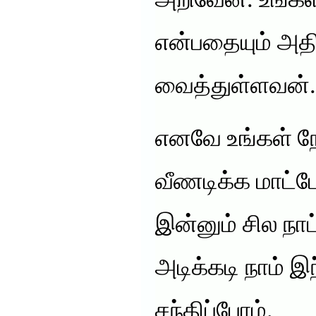
அறிவேன். உங்க
என்பதையும் அத
வைத்துள்ளவன்.
எனவே உங்கள் ந
வீணடிக்க மாட்
இன்னும் சில நா
அடிக்கடி நாம் இ
சந்திப்போம்.