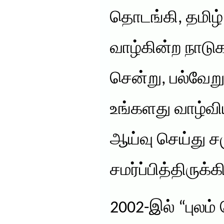
தொடங்கி, தமிழ் 
வாழ்கின்ற நாடுக
சென்று, பல்வேறு
உங்களது வாழ்வ
ஆய்வு செய்து ச
சமர்ப்பித்திருக்க
2002-இல் “புலம் 