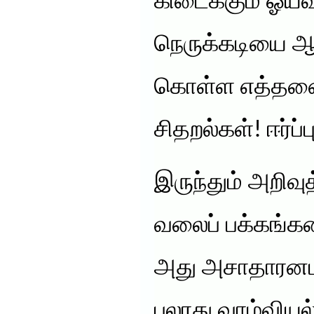
கிடைக்கும் ஓய்வ
நெருக்கடியை ஆக
கொள்ள எத்தன
சிதறல்கள்! ஈர்ப்ப
இருந்தும் அறிவு
வலைப் பக்கங்களை
அது அசாதாரனமா
பலரது வாழ்விய