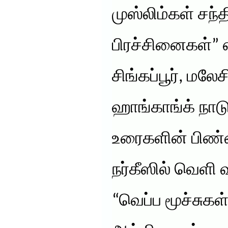
முஸ்லிம்கள் சந்த
பிரச்சினைகள்” 
சிங்கப்பூர், மலே
ஹாங்காங்க் நாட
உரைகளின் பிண்
நர்கீஸில் வெளி 
“வெப்ப மூச்சு