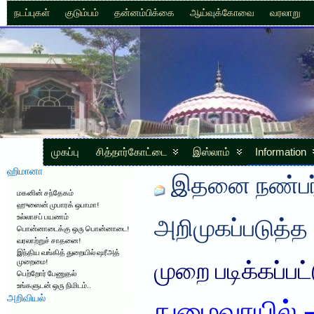
நடப்புகள்
குடும்பம்
தன்னம்பிக்கை
ஆய்வுக்கோவை
வரலாறு
முகப்பு
சித்தார்கோட்டை
இஸ்லாம்
Information
ஹிமானா
இதனை நண்பர்
மகனின் சந்தேகம்
ஹுஸைன் முபாரக் ஒபாமா!
உல்லாசப் பயணம்
அறிமுகப்படுத்த
பொன்னாடைக்கு ஒரு பொன்னாடை!
வரலாற்றுச் சாதனை!
இந்திய வங்கித் துறையில் ஷரீஅத்
முறைமை!
முறை படிக்கப்பட
பெற்றோர் பேணுதல்
உங்களுடன் ஒரு நிமிடம்..
அறிவியல்