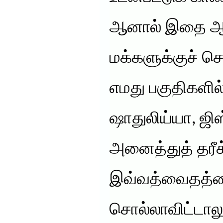
ஆனால் இதை ஆரம
மக்களுக்குச் ச
எமது பகுதிகளில்
ஷாதுலிய்யா, ஜி
அனைத்துத் தரீ
இவ்வத்வைதத்த
சொல்லாவிட்டாலு