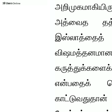
38 Users
Online
அறிமுகமாகியிரு
அத்வைத தத்த
இஸ்லாத்தை
விஷமத்தன
கருத்துக்களைக
என்பதைக் க
காட்டுவதுதான