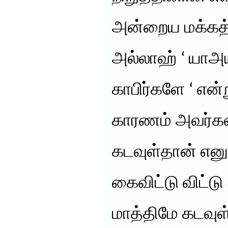
அன்றைய மக்கத்
அல்லாஹ் ‘ யாஅய
காபிர்களே ‘ என்
காரணம் அவர்கள
கடவுள்தான் எனு
கைவிட்டு விட்டு
மாத்திமே கடவுள்