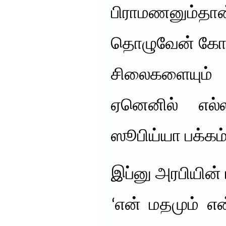
பிராமணனும்தான
தொழுவேன் கோயில
சிலைகளையு
ஏனெனில் எல்
ஸூபிய்யா பக்கம்
இப்னு அரபியின்
‘என் மதமும் எ