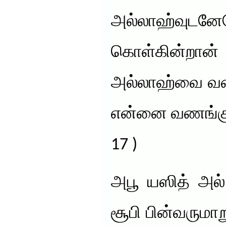
அல்லாஹ்வ
கொள்கின்ற
அல்லாஹ்வை வண
என்னை வணங்குக
17 )
அபூ யஸித் அல் 
சூபி பின்வருமாறு