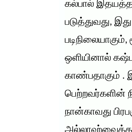
கல்பால் இதயத்த
படுத்துவது, இத
படிநிலையாகும்
ஒளியினால் கஷ
காண்பதாகும் .
பெற்றவர்களின் 
நான்காவது பிரபஞ
அல்லாஹ்வைத்த