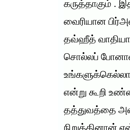
கருத்தாகும் . இ
வைரியான பிர்அவ
தவ்ஹீத் வாதியா
சொல்லப் போனால
உங்களுக்கெல்லாம
என்று கூறி உண
தத்துவத்தை அ
நிறுத்தினான் என