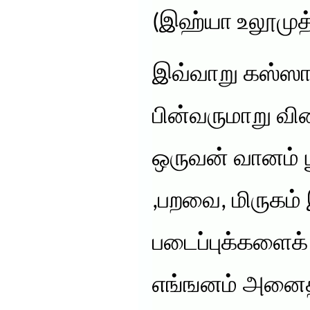
(இஹ்யா உலூமுத்த
இவ்வாறு கஸ்ஸால
பின்வருமாறு வின
ஒருவன் வானம் ப
,பறவை, மிருகம் 
படைப்புக்களைக்
எங்ஙனம் அனைத