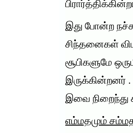
பிரார்த்திக்கின்
இது போன்ற நச்சு
சிந்தனைகள் வி
சூபிகளுமே ஒரும
இருக்கின்றனர் .
இவை நிறைந்து 
எம்மதமும் சம்ம