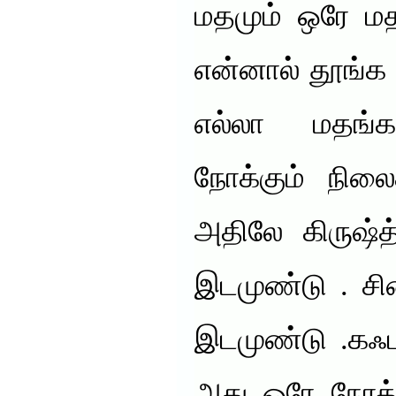
மதமும் ஒரே மத
என்னால் தூங்க 
எல்லா மதங்
நோக்கும் நிலை
அதிலே கிருஷ்த்
இடமுண்டு . சி
இடமுண்டு .கஃப
அது ஒரே நேரத்