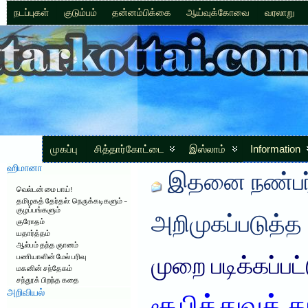
நடப்புகள்
குடும்பம்
தன்னம்பிக்கை
ஆய்வுக்கோவை
வரலாறு
முகப்பு
சித்தார்கோட்டை
இஸ்லாம்
Information
ஹிமானா
இதனை நண்பர்
வெல்டன் மை பாய்!
தமிழகத் தேர்தல்: நெருக்கடிகளும் –
குழப்பங்களும்
அறிமுகப்படுத்த
குரோதம்
யதார்த்தம்
ஆல்பம் தந்த ஞானம்
பணியாளின் மேல் பரிவு
முறை படிக்கப்பட
மகனின் சந்தேகம்
சந்தூக் பிறந்த கதை
அறிவியல்