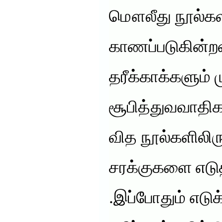
மௌலீது நூல்கள
காணப்படுகின்ற
தரீக்காக்களும
சூபித்துவவாதிக
வித நூல்களிலிர
சரக்குகளை எடுத
.இப்போதும் எடுக