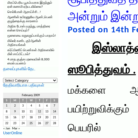
சூபித்துவத் த
மிகப்பெரிய பூகம்பமாக இருந்தும்
ஏன் சுனாமி ஏற்படவில்லை?
செல்போன் ஆராய்ச்சி…!
அன்றும் இன்று
ஆணின் உயிரணுவே ஆண்,பெண்
குழந்தைக்கு காரணம்
அதிக டோஸ் மருந்து, மாத்திரை
Posted on 14th F
என்ன செய்யும்?
மூளையை சுறுசுறுப்பாக்கும் பாதாம்!
மில்லர் கண்ட குர்ஆனின்
இஸ்லாத்
அதிசயங்கள்
கர்ப்பிணிப் பெண்கள் அதிகளவில்
மீன் சாப்பிட்டால்?
4 மாத குஞ்சு பறவையின் 8,000
மைல் பயணம்
ஸூபித்துவம் .
தலைப்புகளில் தேட
தலைப்புகளில்
தேட
தேதிவாரியாக பதிவுகள்
மக்களை ஆத்
February 2009
S
M
T
W
T
F
S
1
2
3
4
5
6
7
பயிற்றுவிக்கு
8
9
10
11
12
13
14
15
16
17
18
19
20
21
22
23
24
25
26
27
28
பெயரில்
« Jan
Mar »
UserOnline