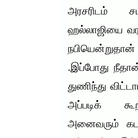
அரசரிடம் சமர
ஹல்லாஜியை வர
நபியென்றுதா
.இப்போது நீதான
துணிந்து விட்ட
அப்படிக் கூ
அனைவரும் கடவ