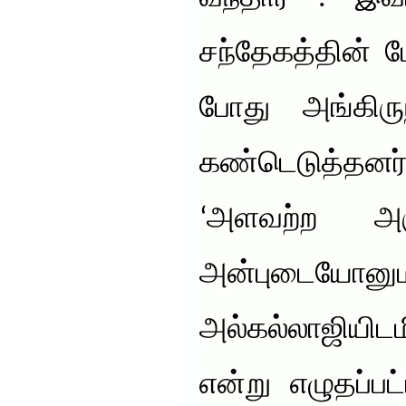
சந்தேகத்தின் 
போது அங்கிரு
கண்டெடுத்தனர
‘அளவற்ற அர
அன்புடையோ
அல்கல்லாஜியிடம
என்று எழுதப்பட்