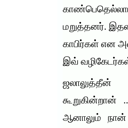
காண்பெதெல்லாம
மறுத்தனர். இத
காபிர்கள் என அ
இவ் வழிகேடர்கள்
ஜலாலுத்தீன
கூறுகின்றான் 
ஆனாலும் நான் 