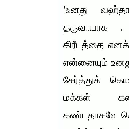
‘உனது வஹ்தா
தருவாயாக . 
கிரீடத்தை எனக
என்னையும் உனத
சேர்த்துக் 
மக்கள் கண
கண்டதாகவே சொ