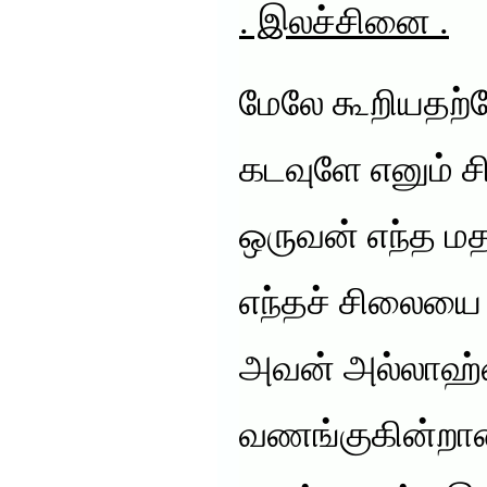
. இலச்சினை .
மேலே கூறியதற்
கடவுளே எனும் சி
ஒருவன் எந்த மதத
எந்தச் சிலையை
அவன் அல்லாஹ
வணங்குகின்றான