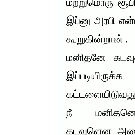
மற்றுமொரு சூப
இப்னு அரபி என
கூறுகின்றான் .
மனிதனே கடவு
இப்படியிருக்
கட்டளையிடுவது
நீ மனிதனெ
கடவுளென அழை