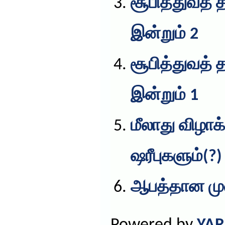
சூபித்துவத் 
இன்றும் 2
சூபித்துவத் 
இன்றும் 1
மீலாது விழாக
ஷரீபுகளும்(?)
ஆபத்தான மு