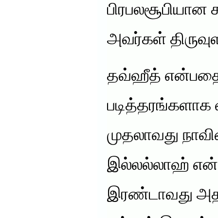
பிரபலசூபியான 
அவர்கள் திருவுள
தவ்ஹீத் என்பதை
படித்தரங்களாக 
முதலாவது நாவ
இல்லல்லாஹ் என்
இரண்டாவது அத