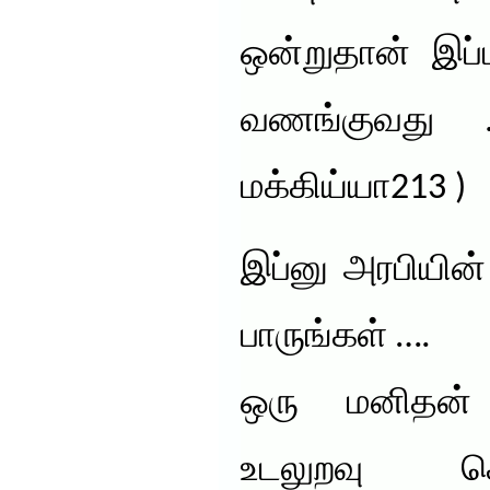
ஒன்றுதான் இப்
வணங்குவது .?
மக்கிய்யா213 )
இப்னு அரபியின
பாருங்கள் ….
ஒரு மனிதன்
உடலுறவு க