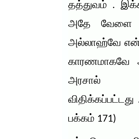
தத்துவம் . இக
அதே வேளை இ
அல்லாஹ்வே என்
காரணமாகவே அ
அரசால்
விதிக்கப்பட்டது 
பக்கம் 171)