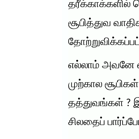
தரீக்காக்களில் 
சூபித்துவ வாத
தோற்றுவிக்கப்பட
எல்லாம் அவனே எ
முற்கால சூபிகள
தத்துவங்கள் ? 
சிலதைப் பார்ப்போ