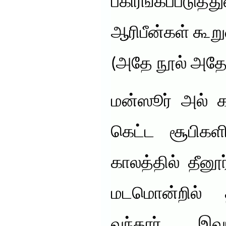
பகிரங்கப்படுத்த
ஆரிபீன்கள் கூறு
(அதே நூல் அதே 
மன்ஸூர் அல் க
கெட்ட சூபிக
காலத்தில் தீனூ
மடமொன்றில் 
வந்தார் . இவ