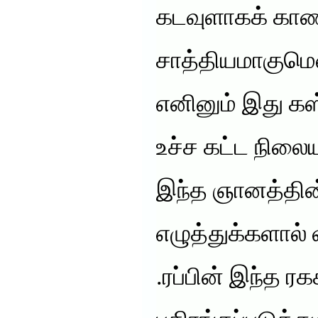
கடவுளாகக் காண
சாத்தியமாகுமென
எனினும் இது க
உச்ச கட்ட நிலைய
இந்த ஞானத்தின
எழுத்துக்களால் 
.ரப்பின் இந்த ர