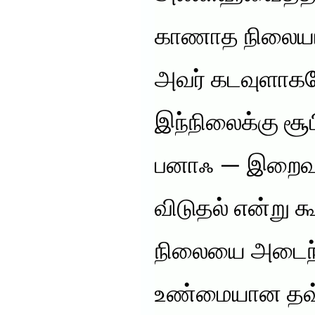
காணாத நிலையாக
அவர் கடவுளாகவ
இந்நிலைக்கு சூ
பனாஃ — இறைவன
விடுதல் என்று கூ
நிலையை அடைந்
உண்மையான தவ்ஹ