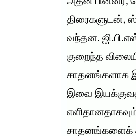
அதன் பின்னர், ப
திரைகளுடன், ஸ்
வந்தன. ஜி.பி.
குறைந்த விலையி
சாதனங்களாக 
இவை இயக்குவத
எளிதானதாகவும், 
சாதனங்களைக் க