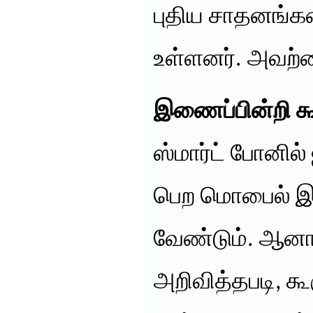
புதிய சாதனங்க
உள்ளனர். அவற்ற
இணைப்பின்றி கூக
ஸ்மார்ட் போனில
பெற மொபைல் இண
வேண்டும். ஆனா
அறிவித்தபடி, கூ