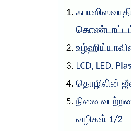
ஃபாஸிஸவாதிக
கொண்டாட்டம
உழ்ஹிய்யாவின
LCD, LED, Pl
தொழிலி்ன் ஜ
நினைவாற்றல
வழிகள் 1/2