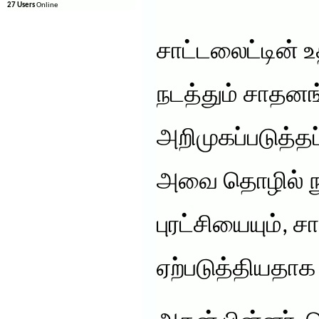
27 Users
Online
சாட்டலைட்டின் 
நடத்தும் சாதன
அறிமுகப்படுத்த
அவை தொழில் நு
புரட்சியையும்,
ஏற்படுத்தியதாக