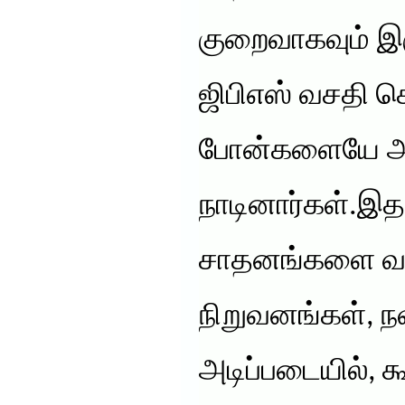
குறைவாகவும் இர
ஜிபிஎஸ் வசதி க
போன்களையே அ
நாடினார்கள்.இ
சாதனங்களை வ
நிறுவனங்கள், ந
அடிப்படையில், 