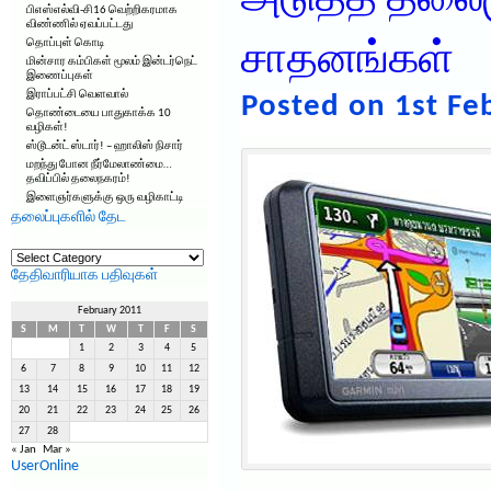
அடுத்த தலைமு
பிஎஸ்எல்வி-சி16 வெற்றிகரமாக
விண்ணில் ஏவப்பட்டது
தொப்புள் கொடி
சாதனங்கள்
மின்சார கம்பிகள் மூலம் இன்டர்நெட்
இணைப்புகள்
இராப்பட்சி வெளவால்
Posted on 1st Fe
தொண்டையை பாதுகாக்க 10
வழிகள்!
ஸ்டூடன்ட் ஸ்டார்! – ஹாலிஸ் நிசார்
மறந்து போன நீர்மேலாண்மை…
தவிப்பில் தலைநகரம்!
இளைஞர்களுக்கு ஒரு வழிகாட்டி
தலைப்புகளில் தேட
தலைப்புகளில்
தேட
தேதிவாரியாக பதிவுகள்
February 2011
S
M
T
W
T
F
S
1
2
3
4
5
6
7
8
9
10
11
12
13
14
15
16
17
18
19
20
21
22
23
24
25
26
27
28
« Jan
Mar »
UserOnline