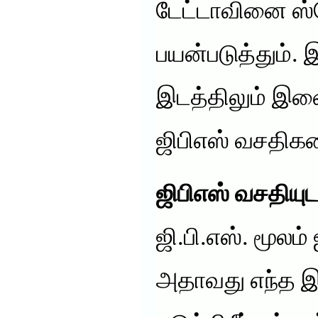
டேட்டாவினை ஸ்ட
பயன்படுத்தும்.
இடத்திலும் இணைப
ஜிபிஎஸ் வசதிகள
ஜிபிஎஸ் வசதியுட
ஜி.பி.எஸ். மூலம
அதாவது எந்த இடத