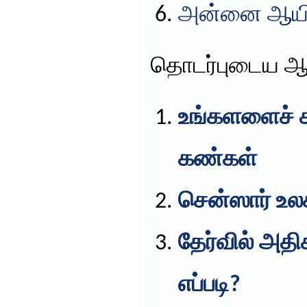
அன்னை ஆயிஷ
தொடர்புடைய ஆ
உங்களளைச் சு
கண்கள்
சென்ஸார் உல
தேர்வில் அத
எப்படி?