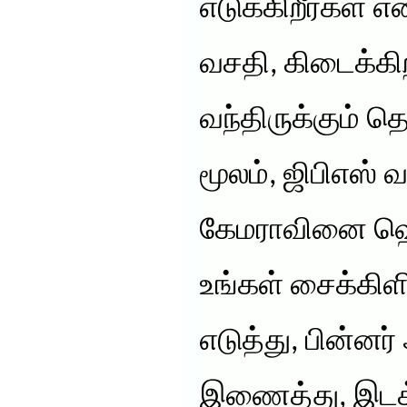
எடுக்கிறீர்கள் 
வசதி, கிடைக்கி
வந்திருக்கும் த
மூலம், ஜிபிஎஸ
கேமராவினை ஹெ
உங்கள் சைக்கிள
எடுத்து, பின்னர
இணைத்து, இடத்த