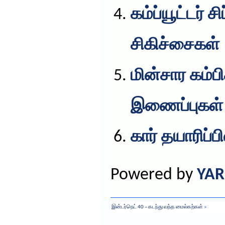
கம்ப்யூட்டர் 
சிகிச்சைகள்
மின்சார கம்ப
இணைப்புகள்
கார் தயாரிப்பி
Powered by
YAR
இன்டர்நெட் 40 – கடந்து வந்த மைல்கற்கள்
»