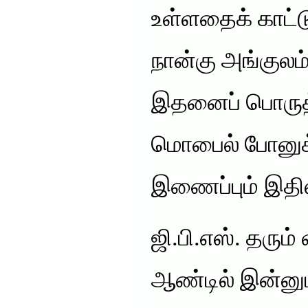
உள்ளதைக் காட்ட
நான்கு அங்குலம்
இதனைப் பொருத்
மொபைல் போனுக்
இணைப்பும் இதில
ஜி.பி.எஸ். தரும
ஆண்டில் இன்னு