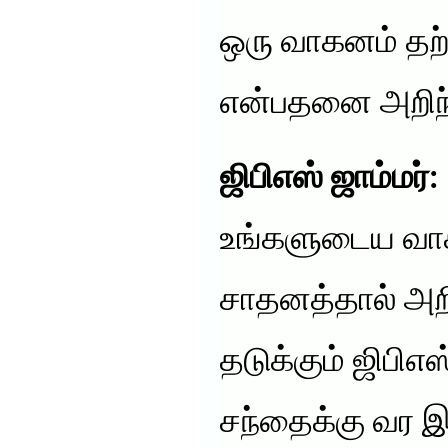
ஒரு வாகனம் தற்
என்பதனை அறிந்
ஜிபிஎஸ் ஜாம்மர்:
உங்களுடைய வாக
சாதனத்தால் அ
தடுக்கும் ஜிபிஎஸ
சந்தைக்கு வர 