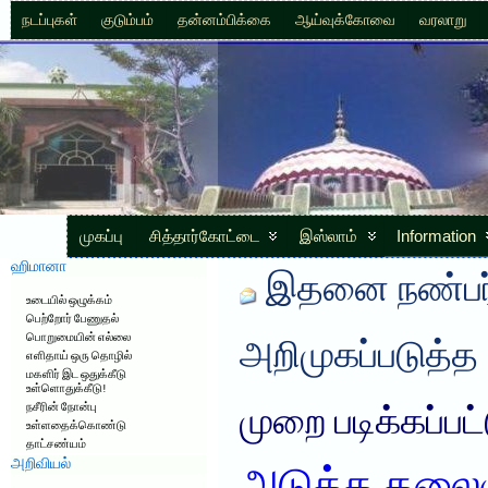
நடப்புகள்
குடும்பம்
தன்னம்பிக்கை
ஆய்வுக்கோவை
வரலாறு
முகப்பு
சித்தார்கோட்டை
இஸ்லாம்
Information
ஹிமானா
இதனை நண்பர்
உடையில் ஒழுக்கம்
பெற்றோர் பேணுதல்
பொறுமையின் எல்லை
அறிமுகப்படுத்த
எளிதாய் ஒரு தொழில்
மகளிர் இட ஒதுக்கீடு
உள்ளொதுக்கீடு!
நசீரின் நோன்பு
முறை படிக்கப்பட
உள்ளதைக்கொண்டு
தாட்சண்யம்
அறிவியல்