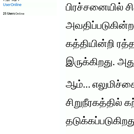
« Jan
Mar »
UserOnline
பிரச்சனையில் சி
25 Users
Online
அவதிப்படுகின்ற
கத்தியின்றி ரத்
இருக்கிறது. அத
ஆம்… எலுமிச்சை
சிறுநீரகத்தில் 
தடுக்கப்படுகிற