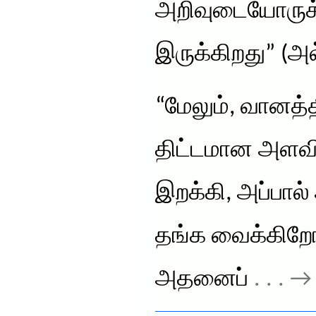
அறிவுடையோருக்க
இருக்கிறது” (அல
“மேலும், வானத்த
திட்டமான அளவி
இறக்கி, அப்பால்
தங்க வைக்கிறோ
அதனைப்
. . . 