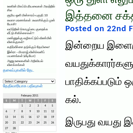
ஒரு துளி எலும
உலகின் மிகப்பெரியவைகள் அவற்றில்
சில
இத்தனை சக்
சூரிய ஒளி மின்சாரம்-பகுதி.10
சுவாச மரணங்கள் :சுவாசிக்கும் முன்
யோசி!
Posted on 22nd F
வயிற்றின் கொழுப்பை குறைக்க
வீட்டு சிகிச்சைகள்!!
மண்ணுக்கு வழிகாட்டும் விண்மீன்
விளக்குகள்!
இன்றைய இளைஞர
கதிர்வீச்சை தடுக்கும் தேயிலை!
இஸ்ரா – மிஃராஜ் வின்வெளிப்
பயணங்கள் (வீடியோ)
வயதுக்காரர்களும
அணு உலைகளின் அறிவியல்
விளக்கங்கள்
தலைப்புகளில் தேட
தலைப்புகளில்
பாதிக்கப்படும் ஒ
தேட
தேதிவாரியாக பதிவுகள்
February 2011
கல்.
S
M
T
W
T
F
S
1
2
3
4
5
6
7
8
9
10
11
12
13
14
15
16
17
18
19
இருபது வயது இ
20
21
22
23
24
25
26
27
28