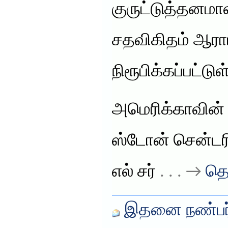
குருட்டுத்தனம
சதவிகிதம் ஆராய
நிரூபிக்கப்பட்ட
அமெரிக்காவின் 
ஸ்டோன் சென்டரி
எல் சர்
. . . →
தொ
இதனை நண்பர்