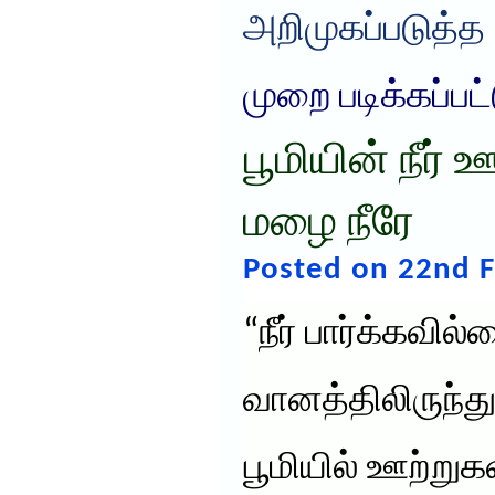
அறிமுகப்படுத்த
முறை படிக்கப்பட
பூமியின் நீர்
மழை நீரே
Posted on 22nd F
“நீர் பார்க்கவி
வானத்திலிருந்
பூமியில் ஊற்றுக