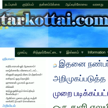
நடப்புகள்
குடும்பம்
தன்னம்பிக்கை
ஆய்வுக்கோவை
வரலாறு
முகப்பு
சித்தார்கோட்டை
இஸ்லாம்
Information
ஹிமானா
இதனை நண்பர்
எதிர்பாராமல் ஓர் ஆசுவாசம்!
வாழ்க்கையே விளையாட்டாய்…
கீரனூரி ஹழரத் விடைபெற்றார்கள்!
அறிமுகப்படுத்த
எளிதாய் ஒரு தொழில்
ஹுஸைன் முபாரக் ஒபாமா!
வில்லன்
முறை படிக்கப்பட
உரத்து ஒலிக்கும் செய்தியும்
கேள்வியும் !
ஆலிம்சா முஸாபருக்கு கஞ்சி
வாங்கிட்டு வரச் சொன்னாக
அறிவியல்