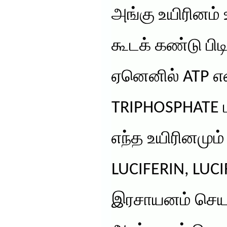
அங்கு உயிரினம்
கூடக் கண்டு பிடி
ஏனெனில் ATP எ
TRIPHOSPHATE ப
எந்த உயிரினமும
LUCIFERIN, LUC
இரசாயனம் செயல