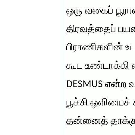
ஒரு வகைப் பூரா
திரவத்தைப் பய
பிராணிகளின் உட
கூட உண்டாக்கி 
DESMUS என்ற வ
பூச்சி ஒளியைச்
தன்னைத் தாக்கு