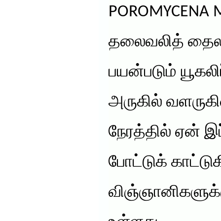
POROMYCENA M
தலைவலித் தைலம
பயன்படும் யூகலி
அருகில் வளருக
நேரத்தில் ஏன் இ
போட்டுக் காட்ட
விஞ்ஞானிகளுக்கு