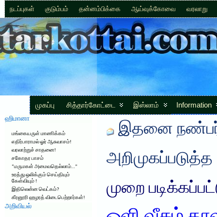
நடப்புகள்
குடும்பம்
தன்னம்பிக்கை
ஆய்வுக்கோவை
வரலாறு
முகப்பு
சித்தார்கோட்டை
இஸ்லாம்
Information
ஹிமானா
இதனை நண்பர்
மங்கையருள் மாணிக்கம்
எதிர்பாராமல் ஓர் ஆசுவாசம்!
வரலாற்றுச் சாதனை!
அறிமுகப்படுத்த
சகோதர பாசம்
“மருமகள் அமைவதெல்லாம்…”
உரத்து ஒலிக்கும் செய்தியும்
கேள்வியும் !
முறை படிக்கப்பட
இதிலென்ன வெட்கம்?
கீரனூரி ஹழரத் விடைபெற்றார்கள்!
அறிவியல்