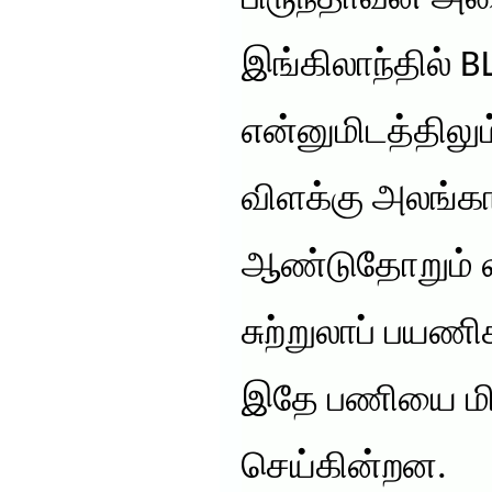
இங்கிலாந்தில் 
என்னுமிடத்திலும
விளக்கு அலங்க
ஆண்டுதோறும் ல
சுற்றுலாப் பயணி
இதே பணியை மின்
செய்கின்றன.