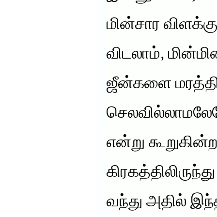
மின்சார விளக்க
விடலாம், மின்மின
ஜீன்களை மரத்தில
செலவில்லாமலேய
என்று கூறுகின்ற
கிரகத்திலிருந்
வந்து அதில் இந