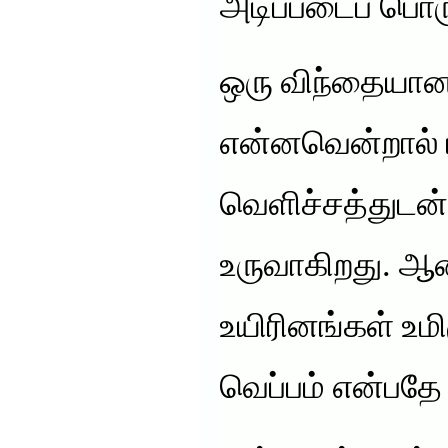
அடிப்படைப் பொர
ஒரு விந்தையா
என்னவென்றால் 
வெளிச்சத்துடன
உருவாகிறது. ஆ
உயிரினங்கள் உமி
வெப்பம் என்பதே