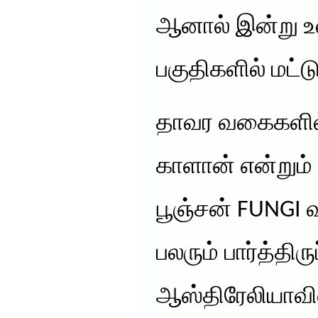
ஆனால் இன்று உ
பகுதிகளில் மட
தாவர வகைகளில் 
காளான் என்றும்
பூஞ்சன் FUNGI
பலரும் பார்த்திருப
ஆஸ்திரேலியாவ