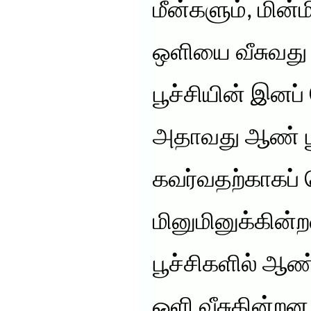
மீன்களும், மின்ம
ஒளியை வீசுவது 
பூச்சியின் இனப்
அதாவது ஆண் ப
கவர்வதற்காகப் 
மினுமினுக்கின்
பூச்சிகளில் ஆண
ஒளி வீசுகின்றன