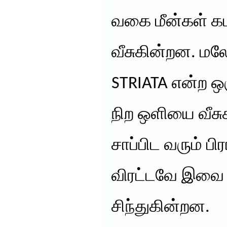
வகை மீன்கள் கட
வீசுகின்றன. மல
STRIATA என்ற 
நிற ஒளியை வீசு
சாப்பிட வரும் பி
விரட்டவே இவை 
சிந்துகின்றன.