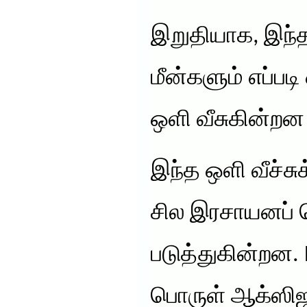
இறுதியாக, இந்தப
மீன்களும் எப்பட
ஒளி வீசுகின்றன
இந்த ஒளி வீச்ச
சில இரசாயனப் 
படுத்துகின்றன.
பொருள் ஆக்ஸிஜ