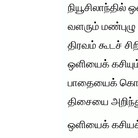
நியூசிலாந்தில் 
வளரும் மண்புழு
திரவம் கூடச் சிற
ஒளியைக் கசியு
பாதையைக் கொ
திசையை அறிந்து
ஒளியைக் கசியக்