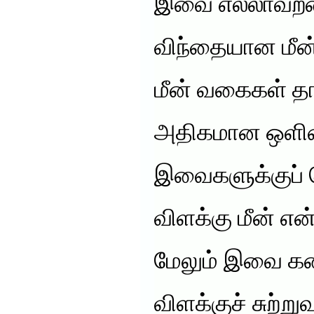
இவை எல்லாவற்றை
விந்தையான மீன
மீன் வகைகள் தா
அதிகமான ஒளிய
இவைகளுக்குப் 
விளக்கு மீன் என
மேலும் இவை கண
விளக்குச் சுற்ற