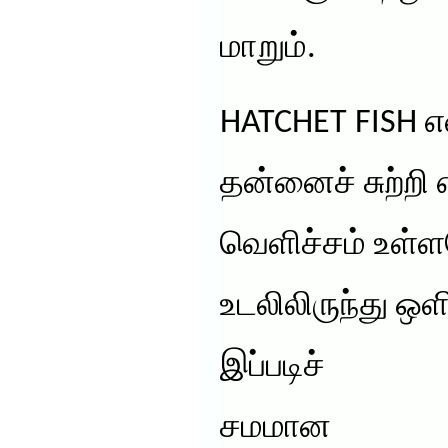
மாறும்.
HATCHET FISH எ
தன்னைச் சுற்றி 
வெளிச்சம் உள்
உடலிலிருந்து ஒ
இப்படிச்
சமமான