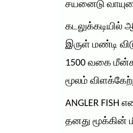
சயனைடு வாயுவைய
கடலுக்கடியில் 
இருள் மண்டி விட
1500 வகை மீன்
மூலம் விளக்கேற
ANGLER FISH எனப
தனது மூக்கின் மீ