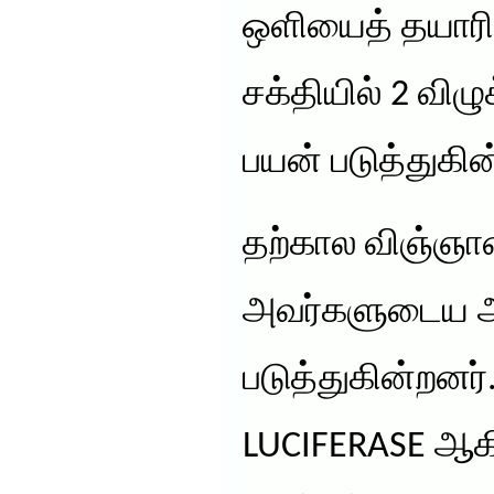
ஒளியைத் தயார
சக்தியில் 2 விழ
பயன் படுத்துகி
தற்கால விஞ்ஞா
அவர்களுடைய ஆர
படுத்துகின்றனர்
LUCIFERASE ஆ