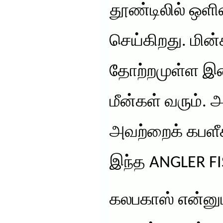
தூண்டிலில் ஒள
செய்கிறது. மின்
தோற்றமுள்ள இ
மீன்கள் வரும்.
அவற்றைக் கபளீக
இந்த ANGLER FI
கலபகாஸ் என்னும்