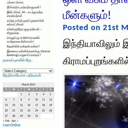
ஒளி வீசும் த
பச்சை பிசாசு
நீர்க்கடுப்பு ஏற்படுவது ஏன்?
மீன்களும்!
இன்டர்நெட் 40 – கடந்து வந்த
மைல்கற்கள்
காந்த சக்தி மூலம் மூளையின்
உள்காட்சிகள்
Posted on 21st M
எங்கிருந்தோ ஒரு ஏலியன் –
சிறுகதை
வெறும் ரூ.6,000 செலவில்
இந்தியாவிலும் 
காற்றாலை மின்சாரம்!
ஹேக்கிங் என்றால் என்ன?
இணைய வங்கிக்கணக்கு (Online
Banking) பாதுகாப்பானதா?
கிராமப்புறங்களி
தலைப்புகளில் தேட
தலைப்புகளில்
தேட
தேதிவாரியாக பதிவுகள்
March 2011
S
M
T
W
T
F
S
1
2
3
4
5
6
7
8
9
10
11
12
13
14
15
16
17
18
19
20
21
22
23
24
25
26
27
28
29
30
31
« Feb
Apr »
UserOnline