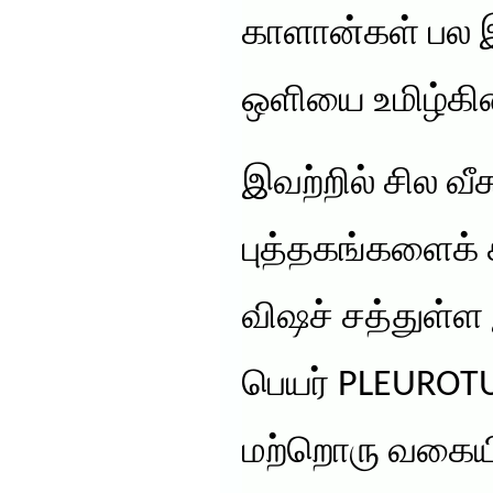
காளான்கள் பல இ
ஒளியை உமிழ்கி
இவற்றில் சில வீச
புத்தகங்களைக் க
விஷச் சத்துள்
பெயர் PLEUROT
மற்றொரு வகையி