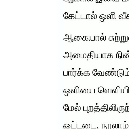
கேட்டால் ஒளி வீ
ஆகையால் சுற்ற
அமைதியாக நின
பார்க்க வேண்டும
ஒளியை வெளியி
மேல் புறத்திலிருந
ஒட்டடை, நூலாம