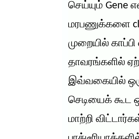
செய்யும் Gene எ
மரபணுக்களை cl
முறையில் காப்பி
தாவரங்களில் ஏற்
இவ்வகையில் ஒர
செடியைக் கூட ஒ
மாற்றி விட்டார்
பாக்டீரியாக்களில