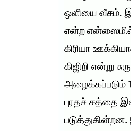
ஒளியை வீசும். 
என்ற என்ஸைமில
கிரியா ஊக்கியா
கிஜிறி என்று சு
அழைக்கப்படும்
புரதச் சத்தை 
படுத்துகின்றன.