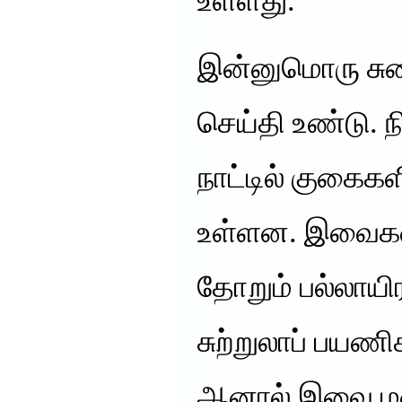
உள்ளது.
இன்னுமொரு ச
செய்தி உண்டு. ந
நாட்டில் குகைகளி
உள்ளன. இவைகள
தோறும் பல்லாய
சுற்றுலாப் பயணி
ஆனால் இவை மன