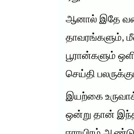
ஆனால் இதே வக
தாவரங்களும், ம
பூரான்களும் ஒளி
செய்தி பலருக்கு
இயற்கை உருவாக
ஒன்று தான் இந்
ஈராயிரம் ஆண்டு