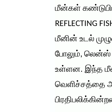
மீன்கள் கண்டுபி
REFLECTING FISH 
மீனின் உடல் மு
போலும், லென்ஸ்
உள்ளன. இந்த மீ
வெளிச்சத்தை
பிரதிபலிக்கின்ற