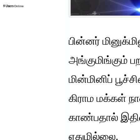
9 Users
Online
பின்னர் மினுக்ம
அங்குமிங்கும் பற
மின்மினிப் பூச்ச
கிராம மக்கள் ந
காண்பதால் இதி
ஏதுமில்லை.