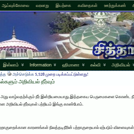
ஆய்வுக்கோவை
வரலாறு
இயற்கை
கவிதைகள்
ஊற்றுக்கண்
இஸ்லாம்
Information
ஹிமானா
கல்வி
அறிவியல்
த்த
அச்செடுக்க
5,528 முறை படிக்கப்பட்டுள்ளது!
கல்களும் அறிவியல் தீர்வும்
ம் அது வாழ்வதற்க்கும் நீர் இன்றியமையாது.இத்தகைய பெருமைகளை கொண்ட நீரி
ான அறிவியல் தீர்வுகள் பற்றியம் இங்கு காண்போம்.
பற்றாகுறைக்கான காரணங்கள் நிலத்தடிநீரின் பற்றாகுறையால் ஏற்படும் விளைவுகள் 