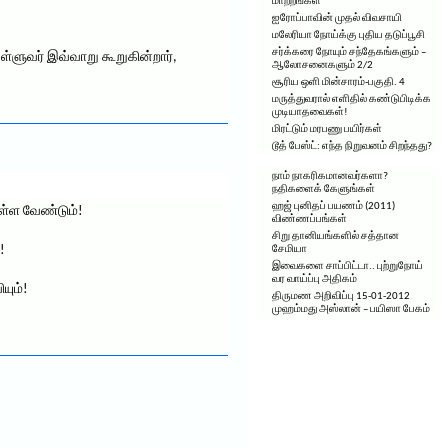
மாற்றங்கள்
ஐரோப்பாவின் முதல் விவசாயி
மலேரியா நோய்க்கு புதிய தடுப்பூசி
சர்க்கரை நோயும் சந்தேகங்களும் –
ளுவர் இவ்வாறு கூறுகின்றார்,
ஆலோசனைகளும் 2/2
சூரிய ஒளி மின்சாரம்-பகுதி. 4
மருத்துவரால் எளிதில் கண்டுபிடிக்க
முடியாதவைகள்!
மிரட்டும் மரபணு பயிர்கள்
டூத் பேஸ்ட்: எந்த நிறுவனம் சிறந்தது?
நாம் நாகரிகமானவர்களா?
நதிகளைக் கேளுங்கள்
ஹஜ் புனிதப் பயணம் (2011)
ள்ள வேண்டும்!
விண்ணப்பங்கள்
சிறு தானியங்களில் சத்தான
!
சேமியா
இவைகளை சாப்பிட்டா.. புற்றுநோய்
வர வாய்ப்பு அதிகம்
யும்!
திருமண அறிவிப்பு 15-01-2012
முஹம்மது அஸ்லான் – பயிஸா பேகம்