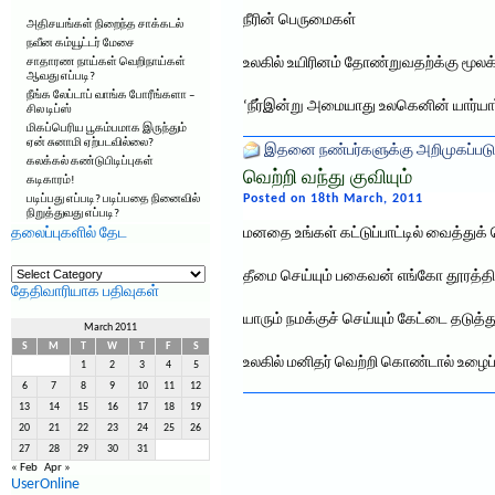
நீரின் பெருமைகள்
அதிசயங்கள் நிறைந்த சாக்கடல்
நவீன கம்யூட்டர் மேசை
உலகில் உயிரினம் தோண்றுவதற்க்கு மூல
சாதாரண நாய்கள் வெறிநாய்கள்
ஆவது எப்படி?
நீங்க லேப்டாப் வாங்க போரீங்களா –
‘நீர்இன்று அமையாது உலகெனின் யார்யார
சில டிப்ஸ்
மிகப்பெரிய பூகம்பமாக இருந்தும்
ஏன் சுனாமி ஏற்படவில்லை?
இதனை நண்பர்களுக்கு அறிமுகப்படு
கலக்கல் கண்டுபிடிப்புகள்
வெற்றி வந்து குவியும்
கடிகாரம்!
Posted on 18th March, 2011
படிப்பது எப்படி? படிப்பதை நினைவில்
நிறுத்துவது எப்படி?
தலைப்புகளில் தேட
மனதை உங்கள் கட்டுப்பாட்டில் வைத்துக
தலைப்புகளில்
தீமை செய்யும் பகைவன் எங்கோ தூரத்தில
தேட
தேதிவாரியாக பதிவுகள்
யாரும் நமக்குச் செய்யும் கேட்டை தடுத்த
March 2011
S
M
T
W
T
F
S
உலகில் மனிதர் வெற்றி கொண்டால் உழைப்ப
1
2
3
4
5
6
7
8
9
10
11
12
13
14
15
16
17
18
19
20
21
22
23
24
25
26
27
28
29
30
31
« Feb
Apr »
UserOnline