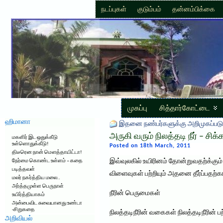
நடப்புகள்
குடும்பம்
தன்னம்பிக்கை
முகப்பு
சித்தார்கோட்டை
ஹிமானா
இதனை நண்பர்களுக்கு அறிமுகப்படு
அருகி வரும் நிலத்தடி நீர் – சிக்
மகளிர் இட ஒதுக்கீடு
உள்ளொதுக்கீடு!
Posted on 18th March, 2011
திடீரென நான் மௌத்தாயிட்டா!
இவ்வுலகில் உயிரினம் தோன்றுவதற்க்கு
நேர்மை கொண்ட உள்ளம் – கதை
படித்தவள்
விளைவுகள் பற்றியும் அதனை தீர்ப்பதற்க
மலர் நகர்த்திய மலை..
அர்த்தமுள்ள பெருநாள்
நீரின் பெருமைகள்
உயிர்த்தியாகம்
அன்பைவிட சுவையானது உண்டா
-சிறுகதை
நிலத்தடிநீரின் வகைகள் நிலத்தடிநீரின் 
அறிவியல்