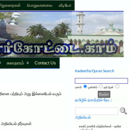
சிறுகதைகள்
பொதுவானவை
வீடியோ
சுகாதாரம்
Contact Us
Hadeeths/Quran Search
புகாரி
முஸ்லிம்
குர்ஆன்
னை பற்றியும் அது இல்லையேல் வரும்
தமிழில் தளத்தில் தேட:
அறிவியல்
அறிவியல் தீர்வுகள்
எலக்ட்ரானிக் எந்திரங்கள் – நவீன