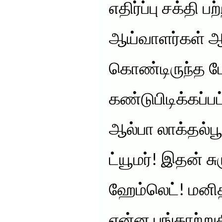
எதிர்ப்பு சக்தி 
ஆய்வாளர்கள் ஆர
கொண்டிருந்த ப
கண்டுபிடிக்கப்ப
ஆல்பா லாக்தல்பூ
ட்யூமர்! இதன் சு
ஹேம்லெட்! மனித
என்ன பங்காற்று