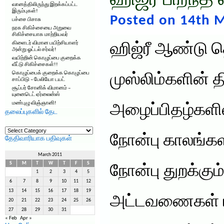
ஹிஜ்ரீ பிறந்த
வானத்திலிருந்து இறக்கப்பட்ட
இரும்புகள்!
Posted on 14th M
பச்சை பிசாசு
நரக சிகிச்சையை அறுவை
சிகிச்சையாக மாற்றியவர்
கிளைடர் விமான பயிற்சியாளர்
ஹிஜ்ரீ ஆண்டு த
அன்று ஓட்டல் சர்வர்!
வயிற்றின் கொழுப்பை குறைக்க
வீட்டு சிகிச்சைகள்!!
கொழுப்பைக் குறைக்க கொழுப்பை
முஸ்லிம்களின்
சாப்பிடு – பேலியோ டயட்
சூப்பர் சோனிக் விமானம் –
யுனைடெட் ஏர்லைன்ஸ்
மண்புழு விஞ்ஞானி!
அழைப்பிதழ்களில்
தலைப்புகளில் தேட
தலைப்புகளில்
தேட
நோன்பு காலங்கள
தேதிவாரியாக பதிவுகள்
March 2011
S
M
T
W
T
F
S
நோன்பு துறக்கும
1
2
3
4
5
6
7
8
9
10
11
12
13
14
15
16
17
18
19
அட்டவணைகள் ப
20
21
22
23
24
25
26
27
28
29
30
31
« Feb
Apr »