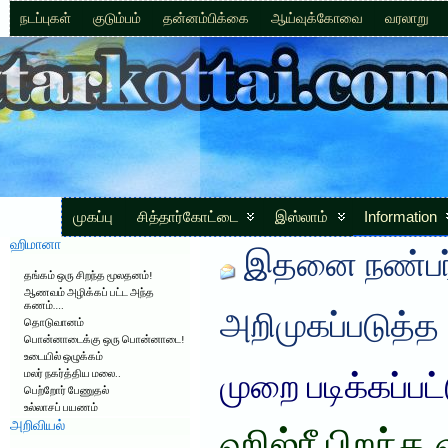
நடப்புகள்
குடும்பம்
தன்னம்பிக்கை
ஆய்வுக்கோவை
வரலாறு
முகப்பு
சித்தார்கோட்டை
இஸ்லாம்
Information
ஹிமானா
இதனை நண்பர்
தங்கம் ஒரு சிறந்த மூலதனம்!
ஆணவம் அழிக்கப் பட்ட அந்த
கணம்….
அறிமுகப்படுத்த
தொடுவானம்
பொன்னாடைக்கு ஒரு பொன்னாடை!
உடையில் ஒழுக்கம்
மலர் நகர்த்திய மலை..
முறை படிக்கப்பட
பெற்றோர் பேணுதல்
உல்லாசப் பயணம்
அறிவியல்