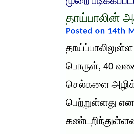
முறை படிக்கப்பட
தாய்பாலின் 
Posted on 14th M
தாய்ப்பாலிலுள்
பொருள், 40 வக
செல்களை அழிக்க
பெற்றுள்ளது என
கண்டறிந்துள்ளனர