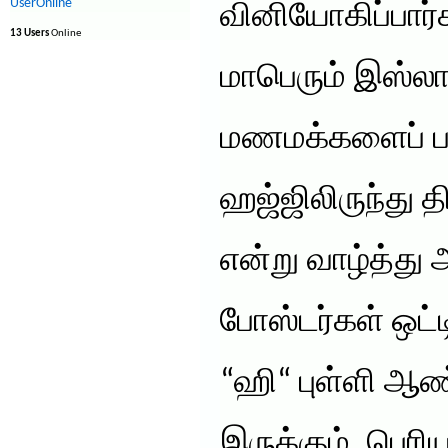
UserOnline
வினியோகிப்பார்
13 Users
Online
மாபெரும் இஸ்லாம
மணமக்களைப் பல
ஹஜ்ஜிலிருந்து த
என்று வாழ்த்து அ
போஸ்டர்கள் ஒட்ட
“ஹி“ புள்ளி ஆண
இருக்கும். பெர