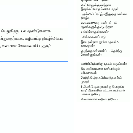
symptoms of thyroid
பெட்ரோலுக்கு மாற்றாக
இருக்கப்போகும் எரிபொருள்!
புரூக்ளின் ப்ரிட்ஜ் – இது ஒரு உண்மை
நிகழ்வு
வை-பை(WiFi) பயன்பாட்டால்
ஆண்களுக்கு ஆபத்தா!
றைவு பெறுகிறது. பல ஆண்டுகளாக
வலியில்லாத பிரசவம்!
பசிக்காக சாப்பாடு…
்குவதற்காக, வழிகாட்டி நிகழ்ச்சியை
இரவு நன்றாக தூங்க உதவும் 5
், வளமான வேலைவாய்ப்பு தரும்
உணவுகள்!
குழந்தைகள் வளர்ப்பு – தெரிந்து
கொள்ளுங்கள்!
கண்டுபிடிப்புக்கு உதவும் கருவிகள்!
நில அதிர்வுகளை உண்டாக்கும்
எரிமலைகள்
வெற்றி பெற்ற ஃபின்லாந்த கல்வி
முறை!
9 ஆண்டு குளறுபடிக்கு பொறுப்பு
யார்? அபார மின் கட்டண உயர்வால்
மக்கள் தவிப்பு
பெண்களின் வழிபாட்டுரிமை