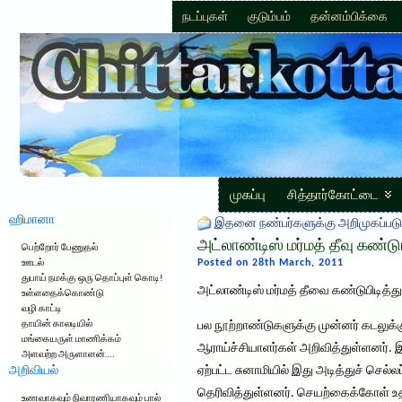
நடப்புகள்
குடும்பம்
தன்னம்பிக்கை
முகப்பு
சித்தார்கோட்டை
ஹிமானா
இதனை நண்பர்களுக்கு அறிமுகப்படு
அட்லாண்டிஸ் மர்மத் தீவு கண்டுபி
பெற்றோர் பேணுதல்
Posted on 28th March, 2011
ஊடல்
துபாய் நமக்கு ஒரு தொப்புள் கொடி!
அட்லாண்டிஸ் மர்மத் தீவை கண்டுபிடித்
உள்ளதைக்கொண்டு
வழி காட்டி
தாயின் காலடியில்
பல நூற்றாண்டுகளுக்கு முன்னர் கடலுக்
மங்கையருள் மாணிக்கம்
ஆராய்ச்சியாளர்கள் அறிவித்துள்ளனர். இ
அளவற்ற அருளாளன்….
அறிவியல்
ஏற்பட்ட சுனாமியில் இது அடித்துச் செல்
தெரிவித்துள்ளனர். செயற்கைக்கோள் உத
உணவாகவும் நிவாரணியாகவும் பால்