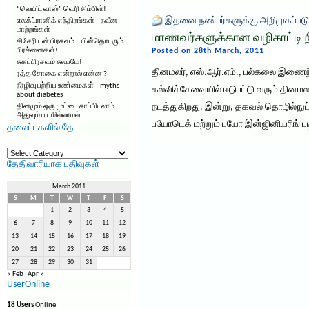
“வெயிட் லாஸ்” வெரி சிம்பிள்!
இதனை நண்பர்களுக்கு அறிமுகப்படு
எலக்ட்ரானிக் எந்திரங்கள் – நவீன
மாற்றங்கள்
மாணவர்களுக்கான வழிகாட்டி நி
சிசேரியன் பிரசவம்… பின்தொடரும்
பிரச்னைகள்!
Posted on 28th March, 2011
சுகப்பிரசவம் சுலபமே!
தினமலர், எஸ்.ஆர்.எம்., பல்கலை இணைந்த
ரத்த சோகை என்றால் என்ன ?
நீரழிவு பற்றிய உண்மைகள் – myths
கல்விச்சேவையில் ஈடுபட்டு வரும் தினம
about diabetes
நடத்துகிறது. இன்று, தகவல் தொழில்நுட
தினமும் ஒரு முட்டை சாப்பிடலாம்…
அதுவும் பயமில்லாமல்
பயோடெக் மற்றும் பயோ இன்ஜினியரிங் படி
தலைப்புகளில் தேட
தலைப்புகளில்
தேட
தேதிவாரியாக பதிவுகள்
March 2011
S
M
T
W
T
F
S
1
2
3
4
5
6
7
8
9
10
11
12
13
14
15
16
17
18
19
20
21
22
23
24
25
26
27
28
29
30
31
« Feb
Apr »
UserOnline
18 Users
Online