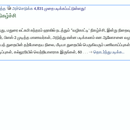
த்த
அச்செடுக்க
4,831 முறை படிக்கப்பட்டுள்ளது!
கழ்ச்சி
ு, மதுரை லட்சுமி சுந்தரம் ஹாலில் நடத்தும் “வழிகாட்டி’ நிகழ்ச்சி, இன்று நி
லர், பிளஸ் 2 முடித்த மாணவர்கள், அடுத்து என்ன படிக்கலாம் என ஆலோசனை வழங
்பத் துறையின் தற்போதைய நிலை, மீடியா துறையில் பெருகிவரும் பணிவாய்ப்புகள
ப்புகள், கல்லூரியில் வெற்றியாளராக இருங்கள், 60
. . . →
தொடர்ந்து படிக்க..