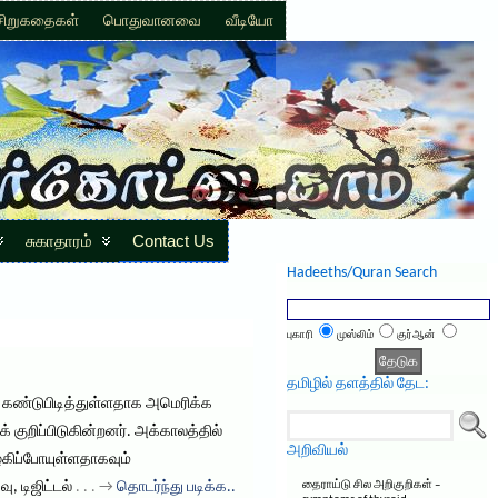
சிறுகதைகள்
பொதுவானவை
வீடியோ
சுகாதாரம்
Contact Us
Hadeeths/Quran Search
புகாரி
முஸ்லிம்
குர்ஆன்
தமிழில் தளத்தில் தேட:
ை கண்டுபிடித்துள்ளதாக அமெரிக்க
குறிப்பிடுகின்றனர். அக்காலத்தில்
அறிவியல்
ழ்கிப்போயுள்ளதாகவும்
, டிஜிட்டல்
. . . →
தொடர்ந்து படிக்க..
தைராய்டு சில அறிகுறிகள் –