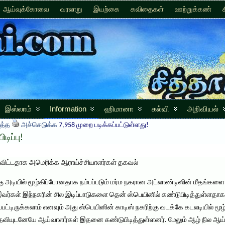
ஆய்வுக்கோவை
வரலாறு
இயற்கை
கவிதைகள்
ஊற்றுக்கண்
இஸ்லாம்
Information
ஹிமானா
கல்வி
அறிவியல்
த்த
அச்செடுக்க
7,958 முறை படிக்கப்பட்டுள்ளது!
டிப்பு!
துவிட்டதாக அமெரிக்க ஆராய்ச்சியாளர்கள் தகவல்
கு அடியில் மூழ்கிப்போனதாக நம்பப்படும் மர்ம நகரான அட்லாண்டிஸின் மீதங்கள
வர்கள் இந்நகரின் சில இடிப்பாடுகளை தென் ஸ்பெயினில் கண்டுபிடித்துள்ளதாகக் 
லப்பட்டிருக்கலாம் எனவும் அது ஸ்பெயினின் காடிஸ் நகரிற்கு வடக்கே கடலடியில் மூ
வியுடனேயே ஆய்வாளர்கள் இதனை கண்டுபிடித்துள்ளனர். மேலும் ஆழ் நில ஆய்வு