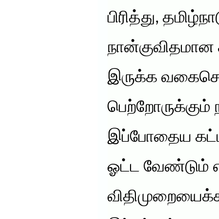
பிரித்து, தமிழ்ந
நான்குவிதமான 
இருக்க வகைசெய
பெற்றோருக்கும் 
இப்போதைய கட்ட
ஓட்ட வேண்டும் 
விதிமுறையைக்கூ