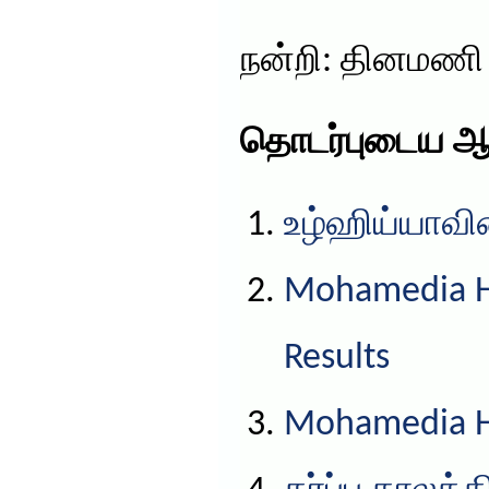
நன்றி: தினமணி
தொடர்புடைய ஆ
உழ்ஹிய்யாவின
Mohamedia HS
Results
Mohamedia HS