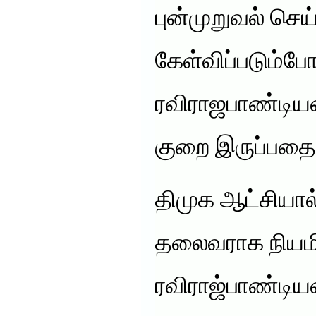
புன்முறுவல் செய
கேள்விப்படும்போ
ரவிராஜபாண்டியன்
குறை இருப்பதை
திமுக ஆட்சியால
தலைவராக நியமிக
ரவிராஜ்பாண்டிய