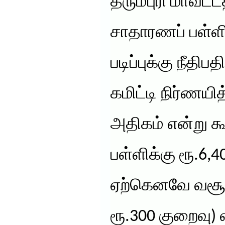
தருமபுரி மாவட்ட
சாதாரணப் பள்ளி
படிப்புக்கு நீதி
கமிட்டி நிர்ணயி
அதிகம் என்று கூ
பள்ளிக்கு ரூ.6,
ஏற்கெனவே வசூலி
ரூ.300 குறைவு) 