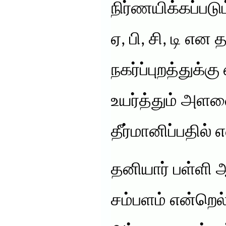
நிர்ணயிக்கப்பட
ஏ, பி, சி, டி என த
நகர்ப்புறத்துக்
உயர்த்தும் அளவ
தீர்மானிப்பதில் 
தனியார் பள்ளி ஆ
சம்பளம் என்றெல்