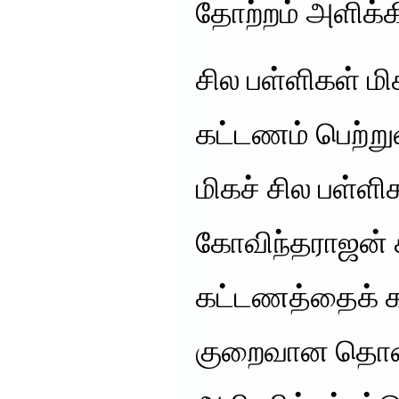
தோற்றம் அளிக்க
சில பள்ளிகள் ம
கட்டணம் பெற்ற
மிகச் சில பள்ளி
கோவிந்தராஜன் க
கட்டணத்தைக் கா
குறைவான தொ