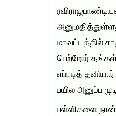
ரவிராஜபாண்டியன
அனுமதித்துள்ளத
மாவட்டத்தில் ச
பெற்றோர் தங்க
எப்படித் தனியார்
பயில அனுப்ப முடி
பள்ளிகளை நான்