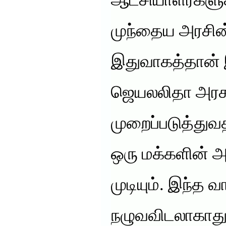
ஆட்சியாளர்களுக
முந்தைய அரசின
இதுவாகத்தான் 
ஜெயலலிதா அரசு
முறைப்படுத்து
ஒரு மக்களின் 
முடியும். இந்த வ
நழுவவிடலாகாது