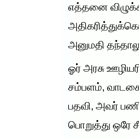
எத்தனை விழுக்
அதிகரித்துக்க
அனுமதி தந்தாலு
ஓர் அரசு ஊழியர
சம்பளம், வாடக
பதவி, அவர் பணி
பொறுத்து ஒரே ச