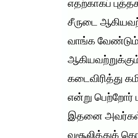
எதற்காகப் புத்தக
சீருடை ஆகியவற
வாங்க வேண்டும
ஆகியவற்றுக்கும
கடைவிரித்து கமி
என்று பெற்றோர் ப
இதனை அவர்கள் 
வசூலித்துக் கொ