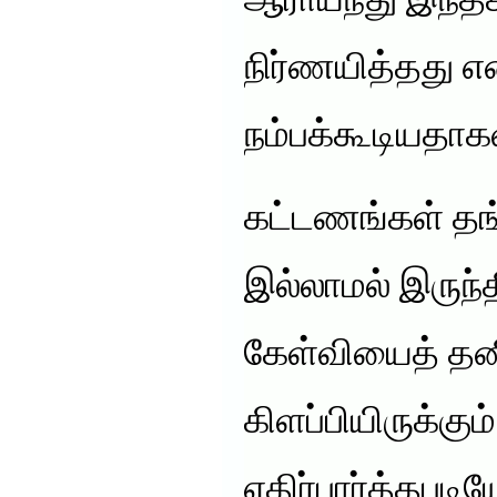
ஆராய்ந்து இந்தக
நிர்ணயித்தது என
நம்பக்கூடியதாக
கட்டணங்கள் தங
இல்லாமல் இருந்
கேள்வியைத் தனி
கிளப்பியிருக்கு
எதிர்பார்த்தபட