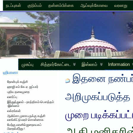
நடப்புகள்
குடும்பம்
தன்னம்பிக்கை
ஆய்வுக்கோவை
வரலாறு
முகப்பு
சித்தார்கோட்டை
இஸ்லாம்
Information
ஹிமானா
இதனை நண்பர்
நோன்புக் கஞ்சி
ஹாஜி எம்.கே.ஏ. ஜப்பார்
புதிய தலைமுறை
அறிமுகப்படுத்த
வளர்ப்பு
இந்துத்துவம் – நாத்திகம்-பௌத்தம்
-இஸ்லாம்
வக்ரங்கள்
முறை படிக்கப்பட
ஆலிம்சா முஸாபருக்கு கஞ்சி
வாங்கிட்டு வரச் சொன்னாக
மேற்கு வானில் ஜனநாயகப்
பிறைக்கீற்று !