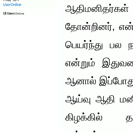
« May
Jul »
UserOnline
ஆதிமனிதர்கள
18 Users
Online
தோன்றினர், என்ற
பெயர்ந்து பல ந
என்றும் இதுவர
ஆனால் இப்போது
ஆய்வு ஆதி மனி
கிழக்கில் த