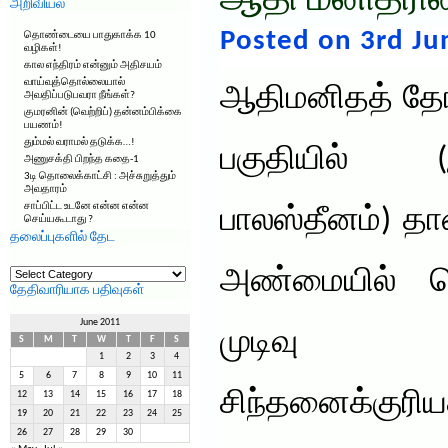
ஆதி மனிதரின
அறிவியல்
Posted on 3rd Ju
தொண்டையை பாதுகாக்க 10
வழிகள்!
கால எந்திரம் என்னும் அதிசயம்
வாய்வுத்தொல்லையால்
ஆதிமனிதத் தோற்
அவதிப்படுபவரா நீங்கள்?
குமரனின் (வெற்றிப்) தன்னம்பிக்கை
பயணம்!
தும்மல் வராமல் தடுக்க…!
பகுதியில் 
அணுசக்தி பிறந்த கதை-1
3டி தொலைக்காட்சி : அச்சுறுத்தும்
அவதாரம்
சாப்பிட்ட உடனே என்ன என்ன
பாலஸ்தீனம்) த
செய்யகூடாது ?
தலைப்புகளில் தேட
தலைப்புகளில்
அண்மையில் வ
தேட
தேதிவாரியாக பதிவுகள்
June 2011
முடிவ
S
M
T
W
T
F
S
1
2
3
4
5
6
7
8
9
10
11
சிந்தனைக்குரிய
12
13
14
15
16
17
18
19
20
21
22
23
24
25
26
27
28
29
30