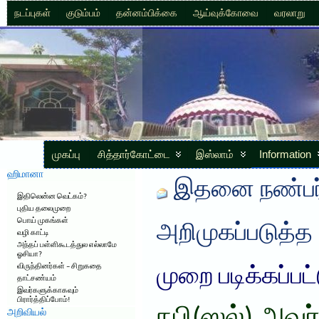
நடப்புகள்
குடும்பம்
தன்னம்பிக்கை
ஆய்வுக்கோவை
வரலாறு
முகப்பு
சித்தார்கோட்டை
இஸ்லாம்
Information
ஹிமானா
இதனை நண்பர்
இதிலென்ன வெட்கம்?
புதிய தலைமுறை
பொய் முகங்கள்
அறிமுகப்படுத்த
வழி காட்டி
அந்தப் பள்ளிகூடத்துல எல்லாமே
ஓசியா?
விருந்தினர்கள் – சிறுகதை
முறை படிக்கப்பட
தாட்சண்யம்
இவர்களுக்காகவும்
பிரார்த்திப்போம்!
அறிவியல்