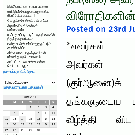
நபி(ஸல்) அவர
இன்வெர்டர் ஒரு சிறப்பு பார்வை
வயிற்றின் கொழுப்பை குறைக்க
விரோதிகளின்
வீட்டு சிகிச்சைகள்!!
வெளுத்ததெல்லாம் பால் அல்ல!
சிறுநீர்: சில சிக்கல்கள்,
Posted on 23rd J
உண்மைகள்!
படிப்பது எப்படி? படிப்பதை நினைவில்
நிறுத்துவது எப்படி?
*எவர்கள் நிர
மனித உடலின் உள் செலுத்தப்படும்
மைக்ரோசிப்!
சர்க்கரை வியாதிக்கு எச்சில்
பற்றாக்குறையே காரணம்
அவர்கள் 
சாப்பிட்ட உடனே என்ன என்ன
செய்யகூடாது ?
தலைப்புகளில் தேட
தலைப்புகளில்
(குர்ஆனை)க
தேட
தேதிவாரியாக பதிவுகள்
June 2011
தங்களுடைய ப
S
M
T
W
T
F
S
1
2
3
4
5
6
7
8
9
10
11
வீழ்த்தி விட 
12
13
14
15
16
17
18
19
20
21
22
23
24
25
26
27
28
29
30