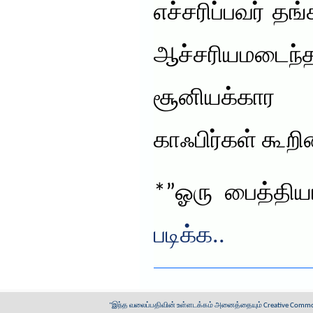
எச்சரிப்பவர் தங
ஆச்சரியமடைந
சூனியக்கார 
காஃபிர்கள் கூறின
*”ஓரு பைத்தி
படிக்க..
"இந்த வலைப்பதிவின் உள்ளடக்கம் அனைத்தையும்
Creative Common