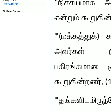
“நிச்சயமாக அவ
« May
Jul »
UserOnline
22 Users
Online
என்றும் கூறுகின்
*(மக்கத்துக்) 
அவர்கள் ந
பகிரங்கமான ச
கூறுகின்றனர், (1
*தங்களிடமிர