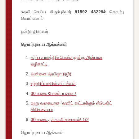
உதவி செய்ய விரும்புவோர்
91592 43229ல்
தொடர்பு
கொள்ளலாம்.
நன்றி: தினமலர்
தொடர்புடைய ஆக்கங்கள்
கர்ப்ப காலத்தில் பெண்களுக்கு அன்பான
வழிகாட்டி
அன்னை ஆயிஷா (ரழி)
உழ்ஹிய்யாவின் சட்டங்கள்
30 வகை போண்டா வடை!
ஆறு வகையான “ஹார்ட் அட்டாக்கும் ஸ்டென்ட்
சிகிச்சையும்
30 வகை தக்காளி சமையல்! 1/2
தொடர்புடைய ஆக்கஙள்: