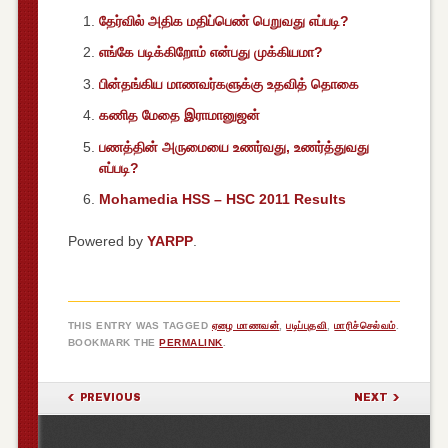
தேர்வில் அதிக மதிப்பெண் பெறுவது எப்படி?
எங்கே படிக்கிறோம் என்பது முக்கியமா?
பின்தங்கிய மாணவர்களுக்கு உதவித் தொகை
கணித மேதை இராமானுஜன்
பணத்தின் அருமையை உணர்வது, உணர்த்துவது
எப்படி?
Mohamedia HSS – HSC 2011 Results
Powered by
YARPP
.
THIS ENTRY WAS TAGGED
ஏழை மாணவன்
,
படிப்புதவி
,
மாரிச்செல்வம்
.
BOOKMARK THE
PERMALINK
.
POST NAVIGATION
PREVIOUS
NEXT