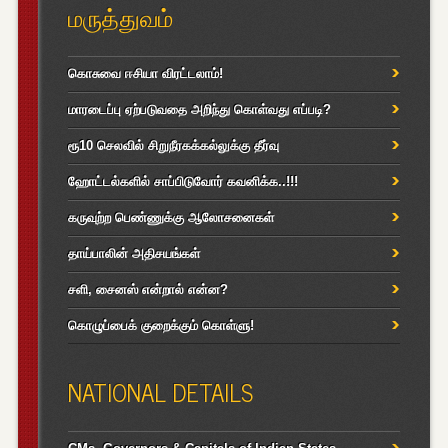
மருத்துவம்
கொசுவை ஈசியா விரட்டலாம்!
மாரடைப்பு ஏற்படுவதை அறிந்து கொள்வது எப்படி?
ரூ10 செலவில் சிறுநீரகக்கல்லுக்கு தீர்வு
ஹோட்டல்களில் சாப்பிடுவோர் கவனிக்க..!!!
கருவுற்ற பெண்ணுக்கு ஆலோசனைகள்
தாய்பாலின் அதிசயங்கள்
சளி, சைனஸ் என்றால் என்ன?
கொழுப்பைக் குறைக்கும் கொள்ளு!
NATIONAL DETAILS