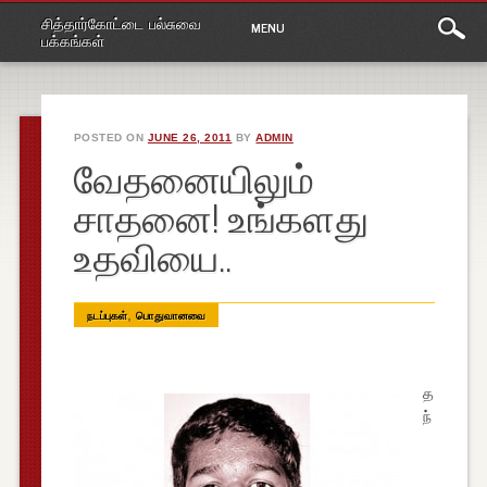
Main
Skip
சித்தார்கோட்டை பல்சுவை
MENU
to
menu
பக்கங்கள்
content
POSTED ON
JUNE 26, 2011
BY
ADMIN
வேதனையிலும்
சாதனை! உங்களது
உதவியை..
,
நடப்புகள்
பொதுவானவை
த
ந்