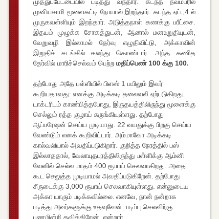
முத்துப்பேட்டையில் படித்து வந்தார். கடந்த நவம்பரில்
முனியசாமி மூளைகட்டி நோயால் இறந்தார். கடந்த ஏப்.,4 ல்
முருகவள்ளியும் இறந்தார். அடுத்தநாள் கணக்கு பரீட்சை.
இதயம் முழுக்க சோகத்துடன், ஆனால் மனஉறுதியுடன்,
வேறுவழி இல்லாமல் தேர்வு எழுதிவிட்டு, அக்காவின்
இறுதிச் சடங்கில் கலந்து கொண்டார். அந்த கணித
தேர்வில் மாரிச்செல்வம் பெற்ற
மதிப்பெண் 100 க்கு 100.
தற்போது அதே பள்ளியில் பிளஸ் 1 பயிலும் இவர்
கூறியதாவது: எனக்கு அடிக்கடி தலைவலி ஏற்படுகிறது.
டாக்டரிடம் காண்பித்தபோது, இருதயத்திலிருந்து மூளைக்கு
செல்லும் ரத்த குழாய் சுருங்கியுள்ளது. தற்போது
ஆப்பரேஷன் செய்ய முடியாது. 22 வயதுக்கு பிறகு செய்ய
வேண்டும் எனக் கூறிவிட்டார். அம்மாவோ அடிக்கடி
கால்வலியால் அவதிப்படுகிறார். குறித்த நேரத்தில் பஸ்
இல்லாததால், வேலாயுதபுரத்திலிருந்து பள்ளிக்கு ஆம்னி
வேனில் செல்ல மாதம் 400 ரூபாய் செலவாகிறது. அதை
கூட செலுத்த முடியாமல் அவதிப்படுகிறேன். தற்போது
சீருடைக்கு 3,000 ரூபாய் செலவாகியுள்ளது. என்னுடைய
அக்கா யாரும் படிக்கவில்லை. எனவே, நான் நன்றாக
படித்து அவர்களுக்கு உதவுவேன். படிப்பு செலவிற்கு
பணமின்றி தவிக்கிறேன், என்றார்.