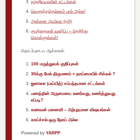
உழ்ஹிய்யாவின் சட்டங்கள்
வெளுத்ததெல்லாம் பால் அல்ல!
அன்னை ஆயிஷா (ரழி)
குழந்தைகள் வளர்ப்பு – தெரிந்து
கொள்ளுங்கள்!
தொடர்புடைய ஆக்கஙள்:
100 மருத்துவக் குறிப்புகள்
30க்கு மேல் திருமணம் = தாய்மையில் சிக்கல் ?
ஜனாஸா (மய்யித்) சம்பந்தமான சட்டங்கள்
பணத்தின் அருமையை உணர்வது, உணர்த்துவது
எப்படி?
கணவன் மனைவி – அற்புதமான விஷயங்கள்
காய்ச்சல்-ஒரு நோய் அல்ல
Powered by
YARPP
.