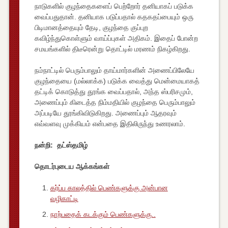
நாடுகளில் குழந்தைகளைப் பெற்றோர் தனியாகப் படுக்க
வைப்பதுதான். தனியாக படுப்பதால் கதகதப்பையும் ஒரு
பிடிமானத்தையும் தேடி, குழந்தை குப்புற
கவிழ்ந்துகொள்ளும் வாய்ப்புகள் அதிகம். இதைப் போன்ற
சமயங்களில் திடீரென்று தொட்டில் மரணம் நிகழ்கிறது.
நம்நாட்டில் பெரும்பாலும் தாய்மார்களின் அணைப்பிலேயே
குழந்தையை (மல்லாக்க) படுக்க வைத்து மென்மையாகத்
தட்டிக் கொடுத்து தூங்க வைப்பதால், அந்த ஸ்பரிசமும்,
அணைப்பும் கிடைத்த நிம்மதியில் குழந்தை பெரும்பாலும்
அப்படியே தூங்கிவிடுகிறது. அணைப்பும் ஆதரவும்
எவ்வளவு முக்கியம் என்பதை இதிலிருந்து உணரலாம்.
நன்றி: தட்ஸ்தமிழ்
தொடர்புடைய ஆக்கங்கள்
கர்ப்ப காலத்தில் பெண்களுக்கு அன்பான
வழிகாட்டி
நாற்பதைக் கடக்கும் பெண்களுக்கு..