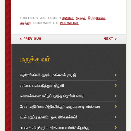
THIS ENTRY WAS TAGGED
அனீமியா
,
அழுதல்
,
இரத்தசோகை
,
குழந்தை
. BOOKMARK THE
PERMALINK
.
POST NAVIGATION
PREVIOUS
NEXT
மருத்துவம்
ஆரோக்கியம் தரும் மூலிகைக் குடிநீர்
நரம்பை பலப்படுத்தும் இஞ்சி!
கொசுக்களை கட்டுப்படுத்த நொச்சி செடி!
நோய் எதிர்ப்பை அதிகரிக்கும் ஒரு கரண்டி சர்க்கரை
உடல் உறுப்பு தானம்: ஒரு விரிவாக்கம்!
பாயசக் கிழங்கு! – சர்க்கரை வள்ளிக்கிழங்கு