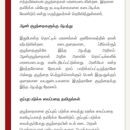
சத்தமில்லாமல் குழந்தைகள் மரணமடைகின்றன. இதனை
தவிர்க்க பல்வேறு நடவடிக்கைகளை கடைபிடிக்க
வேண்டும் என்று மருத்துவர்கள் தெரிவித்துள்ளனர்.
ஆண் குழந்தைகளுக்கு ஆபத்து
இதுபோன்ற தொட்டில் மரணங்கள் குளிர்காலத்தில் தான்
ஏற்படுகின்றன. எடைகுறைவான, ப்ரீமெச்சூர்
குழந்தைளுக்கே இந்த ஆபத்து அதிகம்.
ஆண்குழந்தைகள் அதிக அளவில் தொட்டில்களில்
மரணமடைவது கண்டறியப்பட்டுள்ளது. அனீமியா என்ற
இரத்தசோகை நோயால் தாய் பாதிக்கப்பட்டிருந்தாலோ
அல்லது குழந்தை பெற்றுக்கொள்ளும் பெண் இருபதுக்கும்
குறைவான வயதுடையவளாக இருந்தாலோ குழந்தைக்கு
இந்த ஆபத்து நேரலாம்.
குப்புற படுக்க வைப்பதை தவிருங்கள்
குழந்தைகளை குப்புறப் படுக்க வைத்து உறங்க வைப்பதை
கண்டிப்பாகத் தவிர்க்க வேண்டும். குப்புறப் படுக்க
வைக்கும்போது குழந்தையின் உடல் எடை அதன்
மென்மையான மார்பு எலும்புகளை அழுத்துவதால்