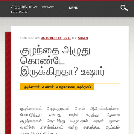
Main
Skip
சித்தார்கோட்டை பல்சுவை
MENU
to
menu
பக்கங்கள்
content
POSTED ON
OCTOBER 15, 2011
BY
ADMIN
குழந்தை அழுது
கொண்டே
இருக்கிறதா? உஷார்
,
,
,
குழந்தைகள்
பெண்கள்
பொதுவானவை
மருத்துவம்
குழந்தைகள் அழுவதுதான் அதன் ஆரோக்கியத்தை
மேம்படுத்தும் என்பது பலரின் கருத்து. ஆனால்
குழந்தைகள் தொடர்ந்து அழுவதால் அதன் மூளை
வளர்ச்சி பாதிக்கப்படும் என்று சமீபத்திய ஆய்வில்
கண்டறியப்பட்டுள்ளது.