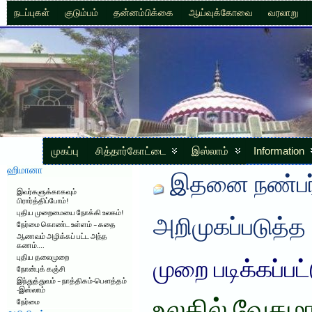
நடப்புகள்
குடும்பம்
தன்னம்பிக்கை
ஆய்வுக்கோவை
வரலாறு
முகப்பு
சித்தார்கோட்டை
இஸ்லாம்
Information
ஹிமானா
இதனை நண்பர்
இவர்களுக்காகவும்
பிரார்த்திப்போம்!
புதிய முறைமையை நோக்கி உலகம்!
அறிமுகப்படுத்த
நேர்மை கொண்ட உள்ளம் – கதை
ஆணவம் அழிக்கப் பட்ட அந்த
கணம்….
புதிய தலைமுறை
முறை படிக்கப்பட
நோன்புக் கஞ்சி
இந்துத்துவம் – நாத்திகம்-பௌத்தம்
-இஸ்லாம்
நேர்மை