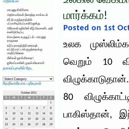
உலகில் வேகமா
அறிவியல்
மரபணு சிகிச்சை
மார்க்கம்!
அதிசயங்கள் நிறைந்த சாக்கடல்
வீட்டு மருந்தகத்தில்
பப்பாசியும்(பப்பாளி) ஒன்று
Posted on 1st Oc
அமேசன் நதியின் கீழ் பிரமாண்ட நதி
கண்டுபிடிப்பு
செயற்கை கருவூட்டல் – மரபணு
சாதனை
உலக முஸ்லிம்க
கர்ப்பகாலத்தில் உணவுக்
கட்டுப்பாட்டால் குழந்தைக்கு
பாதிப்பில்லை
மீன்கள் ஜாக்கிரதை!
வெறும் 10 வி
ஐரோப்பாவின் முதல் விவசாயி
தலைப்புகளில் தேட
தலைப்புகளில்
விழுக்காடுதான்
தேட
தேதிவாரியாக பதிவுகள்
October 2011
80 விழுக்காட்
S
M
T
W
T
F
S
1
2
3
4
5
6
7
8
பாகிஸ்தான், இ
9
10
11
12
13
14
15
16
17
18
19
20
21
22
23
24
25
26
27
28
29