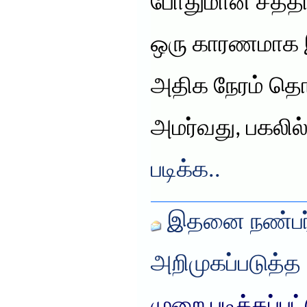
போதுமான சத்த
ஒரு காரணமாக இ
அதிக நேரம் தொல
அமர்வது, பகலில
படிக்க..
இதனை நண்பர்
அறிமுகப்படுத்த
முறை படிக்கப்பட