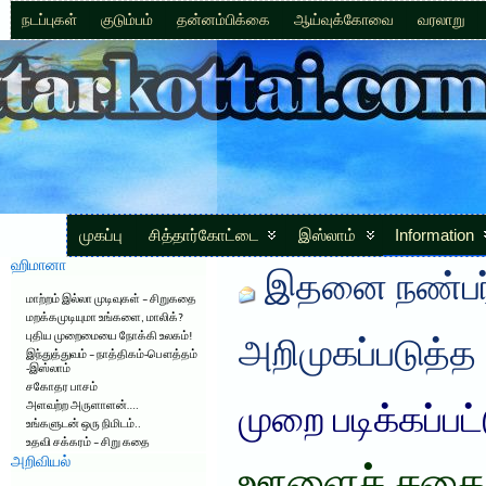
நடப்புகள்
குடும்பம்
தன்னம்பிக்கை
ஆய்வுக்கோவை
வரலாறு
முகப்பு
சித்தார்கோட்டை
இஸ்லாம்
Information
ஹிமானா
இதனை நண்பர்
மாற்றம் இல்லா முடிவுகள் – சிறுகதை
மறக்கமுடியுமா உங்களை, மாலிக்?
புதிய முறைமையை நோக்கி உலகம்!
அறிமுகப்படுத்த
இந்துத்துவம் – நாத்திகம்-பௌத்தம்
-இஸ்லாம்
சகோதர பாசம்
அளவற்ற அருளாளன்….
முறை படிக்கப்பட
உங்களுடன் ஒரு நிமிடம்..
உதவி சக்கரம் – சிறு கதை
அறிவியல்