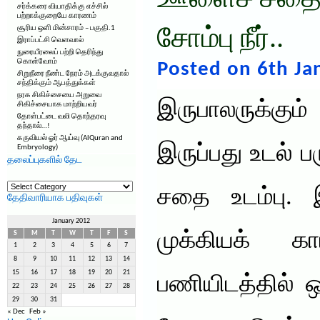
ஊளைச் சதைய
சர்க்கரை வியாதிக்கு எச்சில்
பற்றாக்குறையே காரணம்
சூரிய ஒளி மின்சாரம் – பகுதி.1
சோம்பு நீர்..
இராப்பட்சி வெளவால்
நுரையீரலைப் பற்றி தெரிந்து
கொள்வோம்
Posted on 6th Ja
சிறுநீரை நீண்ட நேரம் அடக்குவதால்
சந்திக்கும் ஆபத்துக்கள்
நரக சிகிச்சையை அறுவை
இருபாலருக்கும
சிகிச்சையாக மாற்றியவர்
தோள்பட்டை வலி தொந்தரவு
தந்தால்…!
கருவியல் ஓர் ஆய்வு (AlQuran and
இருப்பது உடல்
Embryology)
தலைப்புகளில் தேட
தலைப்புகளில்
தேட
சதை உடம்பு. 
தேதிவாரியாக பதிவுகள்
January 2012
முக்கியக் 
S
M
T
W
T
F
S
1
2
3
4
5
6
7
8
9
10
11
12
13
14
15
16
17
18
19
20
21
பணியிடத்தில் ஒ
22
23
24
25
26
27
28
29
30
31
« Dec
Feb »