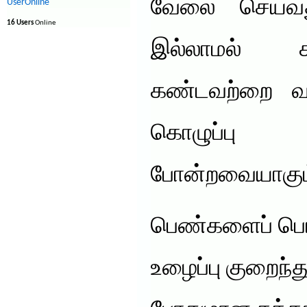
வேலை செய்வது,
UserOnline
16 Users
Online
இல்லாமல் 
கண்டவற்றை வாங
கொழுப்பு
போன்றவையாகும
பெண்களைப் பொ
உழைப்பு குறைந்த