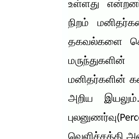
உள்ளது என்றனர
நிறம் மனிதர்க
தகவல்களை கொ
மருந்துகளி
மனிதர்களின் 
அறிய இயலும்
புலனுணர்வு(P
வெளிச்சத்தி அள