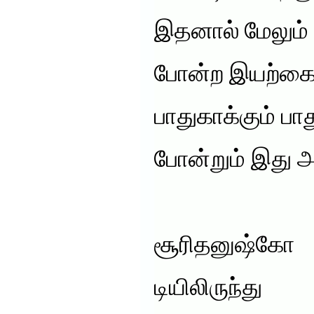
இதனால் மேலும் 
போன்ற இயற்கை ச
பாதுகாக்கும் பா
போன்றும் இது அ
சூரிதனுஷ்கோ
டியிலிருந்து