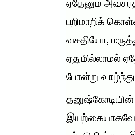
ஏதேனும் அவசர
பறிமாறிக் கொள
வசதியோ, மருத்
ஏதுமில்லாமல் 
போன்று வாழ்ந்து
தனுஷ்கோடியின்
இயற்கையாகவே அ