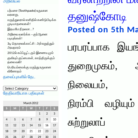
வரலாற்றின் மி
அறிவியல்
பற்பசை (Toothpaste) உருவான
தனுஷ்கோடி
வரலாறு,
மருத்துவரால் எளிதில் கண்டுபிடிக்க
முடியாதவைகள்!
Posted on 5th Ma
இதயமே நீ நலமா…?
அறிவை வளர்க்க – குர்ஆனை
படியுங்கள்!
3டி தொலைக்காட்சி : அச்சுறுத்தும்
பரபரப்பாக இயங
அவதாரம்
2012ல் கம்ப்யூட்டரும் இணையமும்
குவியும் குப்பைகள், காத்திருக்கும்
தலை வலி!
துறைமுகம்,
பெரியம்மைக்கு மருந்து உருவான
வினோதம்
தலைப்புகளில் தேட
நிலையம்,
தலைப்புகளில்
தேட
தேதிவாரியாக பதிவுகள்
நிரம்பி வழியும்
March 2012
S
M
T
W
T
F
S
1
2
3
சுற்றுலாப்
4
5
6
7
8
9
10
11
12
13
14
15
16
17
18
19
20
21
22
23
24
25
26
27
28
29
30
31