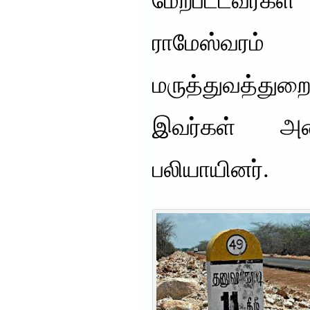
மேற்பட்டவர்கள்
ராமேஸ்வரம்
மருத்துவத்து
இவர்கள் அன
பலியாயினர்.