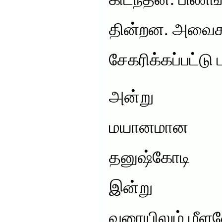
கிடந்தன. பிணங
தின்றன. அவைகள
சேகரிக்கப்பட்டு
அன்று
மயானமான
தனுஷ்கோடி
இன்று
வரையிலும் மீள