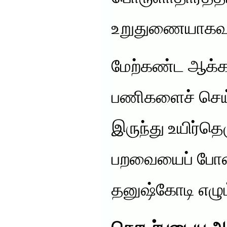
உறுதுணையாகவும்
மேற்கண்ட ஆக்கப
பணிகளைச் செய்த
இருந்து உயிர்தெ
பறவையைப் போன்
தனுஷ்கோடி எழும