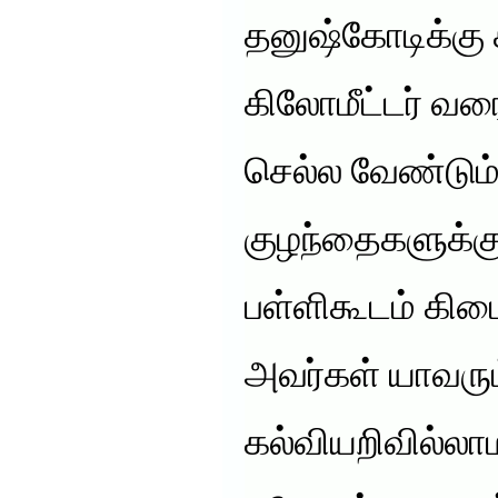
தனுஷ்கோடிக்கு ச
கிலோமீட்டர் வர
செல்ல வேண்டும்
குழந்தைகளுக்கு
பள்ளிகூடம் கி
அவர்கள் யாவரும
கல்வியறிவில்லா