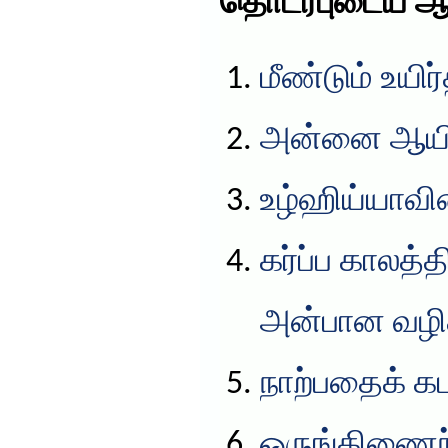
தொடர்புடைய ஆ
மீண்டும் உயி
அன்னை ஆயிஷ
உழ்ஹிய்யாவின
கர்ப்ப காலத்
அன்பான வழிக
நாற்பதைக் கட
ஒருங்கிணைந்த