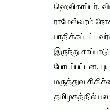
ஹெலிகாப்டர், 
ராமேஸ்வரம் நோ
பாதிக்கப்பட்டவர
இருந்து சாப்பாட
போடப்பட்டன. புய
மருத்துவ சிகிச
தமிழகத்தில் பல 