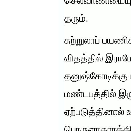
செலவாணியையும் 
தரும்.
சுற்றுலாப் பயண
விதத்தில் இராமே
தனுஷ்கோடிக்கு 
மண்டபத்தில் இர
ஏற்படுத்தினால் உ
பொருளாதாரத்திற