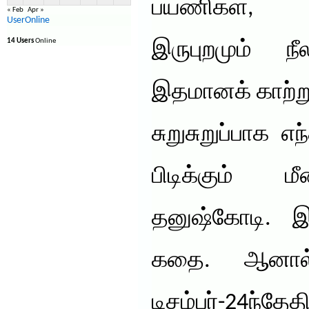
பயணிகள்,
« Feb
Apr »
UserOnline
14 Users
Online
இருபுறமும் நீ
இதமானக் காற்ற
சுறுசுறுப்பாக எ
பிடிக்கும் 
தனுஷ்கோடி. இ
கதை. ஆனால்
டிசம்பர்-24ந்