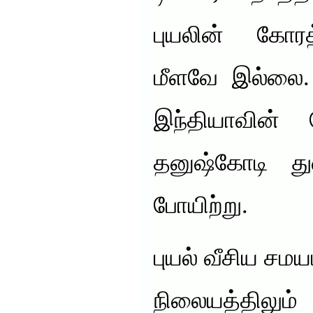
புயலின் கோரத்
மீளவே இல்லை. 
இந்தியாவின் த
தனுஷ்கோடி த
போயிற்று.
புயல் வீசிய சம
நிலையத்திலும