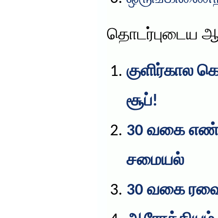
தொடர்புடைய ஆ
குளிர்கால க
சூப்!
30 வகை எண
சமையல்
30 வகை ரவை 