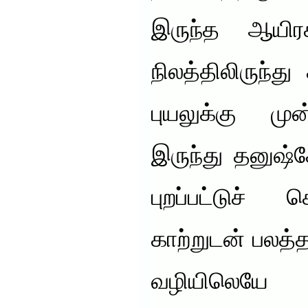
இருந்த ஆயிர
நிலத்திலிருந்த
புயலுக்கு முன
இருந்து தனுஷ்க
புறப்பட்டுச் 
காற்றுடன் பலத
வழியிலெய