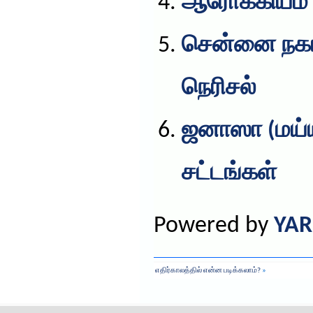
ஆரோக்கியம்
சென்னை நகரப
நெரிசல்
ஜனாஸா (மய்ய
சட்டங்கள்
Powered by
YAR
எதிர்காலத்தில் என்ன படிக்கலாம்?
»