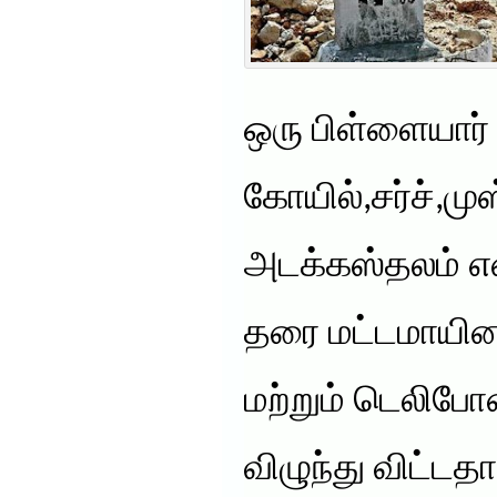
ஒரு பிள்ளையார்
கோயில்,சர்ச்,மு
அடக்கஸ்தலம் எ
தரை மட்டமாயின
மற்றும் டெலிபோன
விழுந்து விட்டத