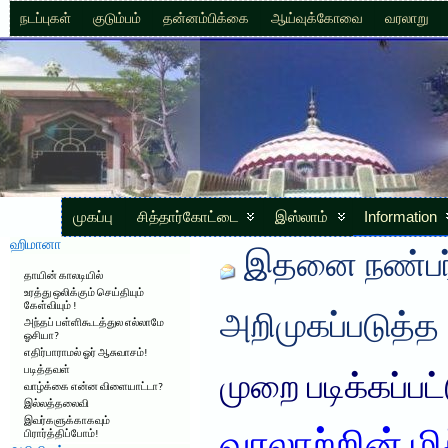
நடப்புகள்
குடும்பம்
தன்னம்பிக்கை
ஆய்வுக்கோவை
வரலாறு
முகப்பு
சித்தார்கோட்டை
இஸ்லாம்
Information
ஹிமானா
இதனை நண்பர்
தாயின் காலடியில்
உரத்து ஒலிக்கும் செய்தியும்
கேள்வியும் !
அறிமுகப்படுத்த
அந்தப் பள்ளிகூடத்துல எல்லாமே
ஓசியா?
எதிர்பாராமல் ஓர் ஆசுவாசம்!
படித்தவள்
முறை படிக்கப்பட
வாழ்க்கை என்ன விளையாட்டா?
இல்லத்தலைவி
இவர்களுக்காகவும்
பிரார்த்திப்போம்!