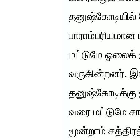
தனுஷ்கோடியில் 
பாராம்பரியமான 
மட்டுமே ஓலைக் க
வருகின்றனர். இ
தனுஷ்கோடிக்கு ம
வரை மட்டுமே ச
மூன்றாம் சத்திரத