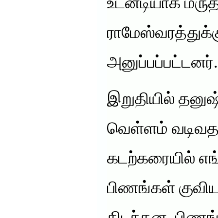
உடனடியாக மருத்
ராமேஸ்வரத்துக்க
அனுப்பப்பட்டனர்.
இறுதியில் தனுஷ
வெள்ளம் வடிவத
கடற்கரையில் எங்
பிணங்கள் குவிய