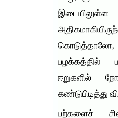
இடையிலு
அதிகமாகியிருந
கொடுத்தாலோ, 
பழக்கத்தில் ம
ஈறுகளில் நோ
கண்டுபிடித்து வ
பற்களைச் சித