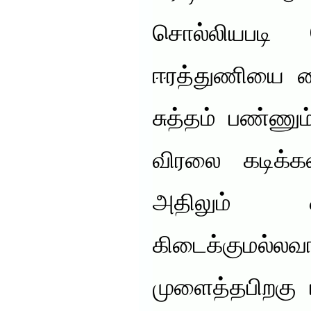
சொல்லியபடி 
ஈரத்துணியை வ
சுத்தம் பண்ணு
விரலை கடிக்கவ
அதிலும் 
கிடைக்குமல்ல
முளைத்தபிறகு 