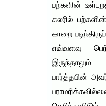
பற்களின் உள்பு
கலரில் பற்களி
காறை படிந்திருப
எவ்வளவு பெர
இருந்தாலும்
பார்த்தபின் அ
பராமரிக்க