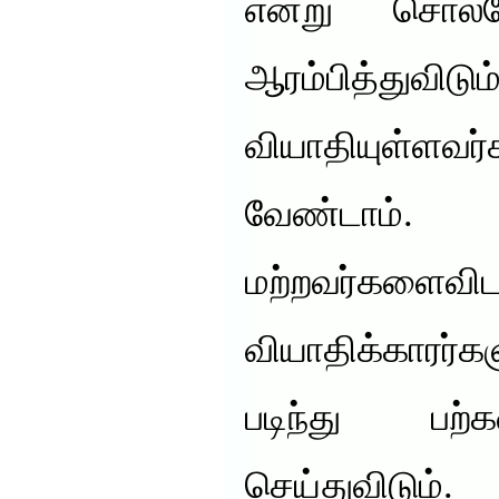
என்று சொல
ஆரம்பித்துவிடு
வியாதியுள்ளவர
வேண்டாம்
மற்றவர்கள
வியாதிக்காரர்
படிந்து பற
செய்துவிடும்.