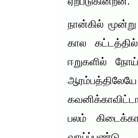
ஏற்படுகின்றன.
நான்கில் மூன்
கால கட்டத்தில
ஈறுகளில் நோய
ஆரம்பத்த
கவனிக்காவிட்ட
பலம் கிடைக்கா
வாய்ப்புண்டு.