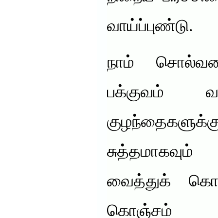
வாய்ப்புண்டு.
நாம் சொல்வதை
பக்குவம் வ
குழந்தைக
சுத்தமாகவும
வைத்துக் கொள
கொஞ்சம