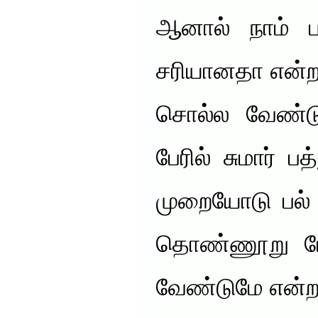
ஆனால் நாம் ப
சரியானதா என்ற
சொல்ல வேண்டு
பேரில் சுமார் ப
முறையோடு பல் த
தொண்ணூறு பேர
வேண்டுமே என்ற