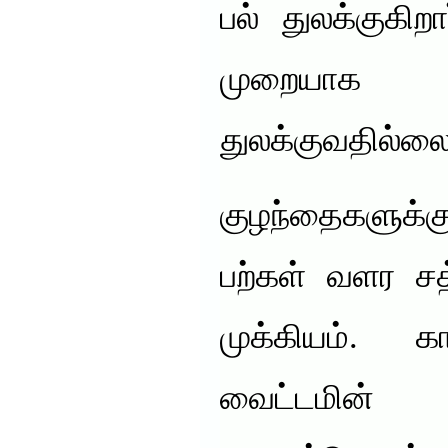
பல் துலக்குகி
முறையாக 
துலக்குவதில்லை
குழந்தைகளுக
பற்கள் வளர ச
முக்கியம். கா
வைட்டமின்