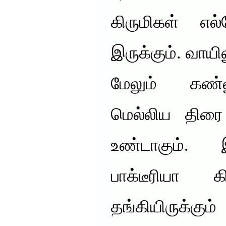
கிருமிகள் எல
இருக்கும். வாயி
மேலும் கண்
மெல்லிய திர
உண்டாகும். 
பாக்டீரியா க
தங்கியிருக்கு