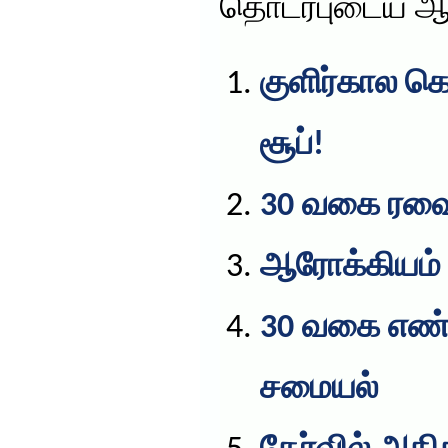
தொடர்புடைய ஆ
குளிர்கால க
சூப்!
30 வகை ரவை 
ஆரோக்கியம்
30 வகை எண
சமையல்