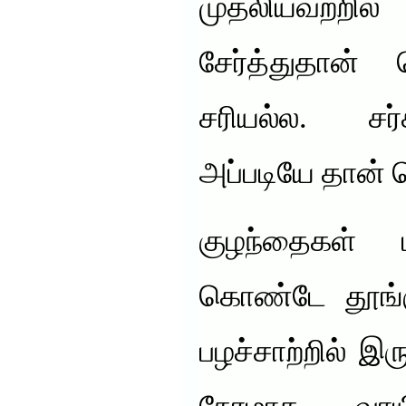
முதலியவற்றில
சேர்த்துதான்
சரியல்ல. சர்
அப்படியே தான் 
குழந்தைகள் பா
கொண்டே தூங்கு
பழச்சாற்றில் இர