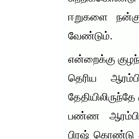
ஈறுகளை நன்கு
வேண்டும்.
என்றைக்கு குழந
தெரிய ஆரம்
தேதியிலிருந்தே
பண்ண ஆரம்பித
பிரஷ் கொண்டு 