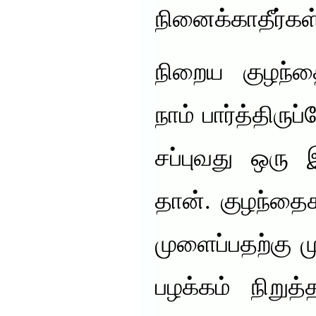
நினைக்காதீர்கள
நிறைய குழந்
நாம் பார்த்திரு
சப்புவது ஒரு
தான். குழந்தைக
முளைப்பதற்கு மு
பழக்கம் நிறுத