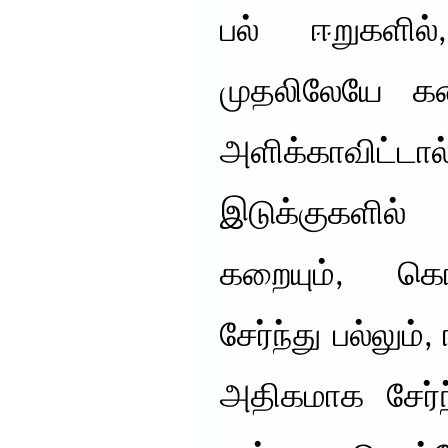
பல் ஈறுகளில
முதலிலேயே கண்
அளிக்காவிட
இடுக்குகளில் 
கறையும், க
சேர்ந்து பல்லும்,
அதிகமாக சேர்