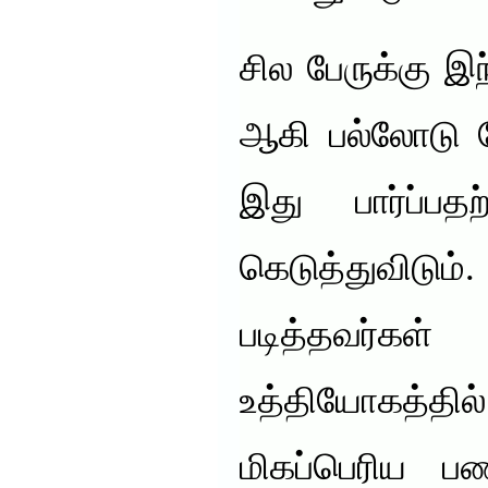
சில பேருக்கு இ
ஆகி பல்லோடு சேர
இது பார்ப்ப
கெடுத்துவிடும்
படித்தவர்
உத்தியோகத்த
மிகப்பெரிய பண