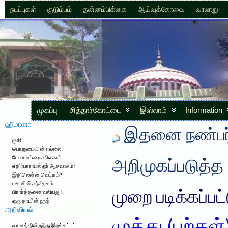
நடப்புகள்
குடும்பம்
தன்னம்பிக்கை
ஆய்வுக்கோவை
வரலாறு
முகப்பு
சித்தார்கோட்டை
இஸ்லாம்
Information
ஹிமானா
இதனை நண்பர்
ருசி
பொறுமையின் எல்லை
மேலாண்மை சரிவுகள்
அறிமுகப்படுத்த
எதிர்பாராமல் ஓர் ஆசுவாசம்!
இதிலென்ன வெட்கம்?
மகனின் சந்தேகம்
முறை படிக்கப்பட
பிரார்த்தனை வலியது!
ஒரு தாயின் ஹஜ்
அறிவியல்
வானத்திலிருந்து இறக்கப்பட்ட