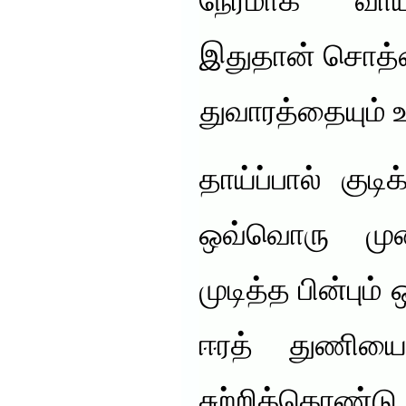
நேரமாக வாய
இதுதான் சொத்தை
துவாரத்தையும் உ
தாய்ப்பால் குடி
ஒவ்வொரு மு
முடித்த பின்பும
ஈரத் துணியை 
சுற்றிக்கொ