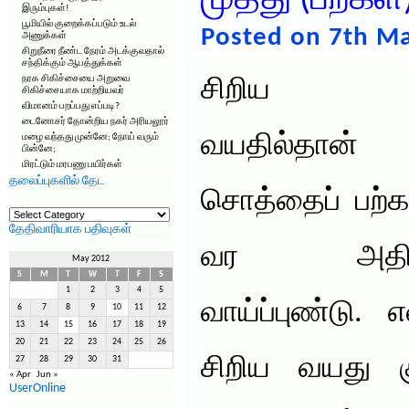
முத்து (பற்கள
இரும்புகள்!
பூமியில் குறைக்கப்படும் உடல்
Posted on 7th Ma
அணுக்கள்
சிறுநீரை நீண்ட நேரம் அடக்குவதால்
சந்திக்கும் ஆபத்துக்கள்
நரக சிகிச்சையை அறுவை
சிறிய
சிகிச்சையாக மாற்றியவர்
விமானம் பறப்பது எப்படி?
டைனோசர் தோன்றிய நகர் அரியலூர்
வயதில்தான்
மழை வந்தது முன்னே; நோய் வரும்
பின்னே;
மிரட்டும் மரபணு பயிர்கள்
தலைப்புகளில் தேட
சொத்தைப் பற்க
தலைப்புகளில்
தேட
தேதிவாரியாக பதிவுகள்
வர அதி
May 2012
S
M
T
W
T
F
S
1
2
3
4
5
வாய்ப்புண்டு
6
7
8
9
10
11
12
13
14
15
16
17
18
19
20
21
22
23
24
25
26
சிறிய வயது க
27
28
29
30
31
« Apr
Jun »
UserOnline