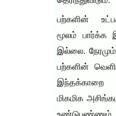
தெரிந்துவிடும்.
பற்களின் உட
மூலம் பார்க்க இ
இல்லை. நேரமும்
பற்களின் வெளி
இந்தக்காறை பட
மிகமிக அசிங்
உண்டுபண்ணும