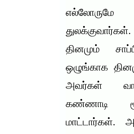
எல்லோரும
துலக்குவார்கள
தினமும் சாப்ப
ஒழுங்காக தினம
அவர்கள் வா
கண்ணாடி மூல
மாட்டார்கள். அப