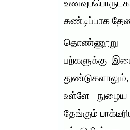
உணவுப்பொரு
கண்டிப்பாக தே
தொண்ணூறு 
பற்களுக்கு இட
துண்டுகளாலும
உள்ளே நுழைய 
தேங்கும் பாக்டீ