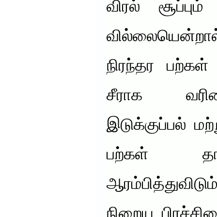
விரல் சூப்பும்
வில்லையென்றால்
நிரந்தர பற்கள
சீராக வரி
இடுக்குப்பல் மற்
பற்கள் த
ஆரம்பித்துவிட
நிறைய பிரச்சி