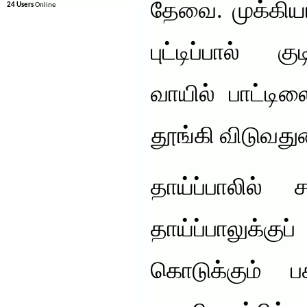
தேவை. முக்கியம
24 Users
Online
புட்டிப்பால் க
வாயில் பாட்டி
தூங்கி விடுவது
தாய்ப்பாலில் 
தாய்ப்பாலுக
கொடுக்கும் பசு