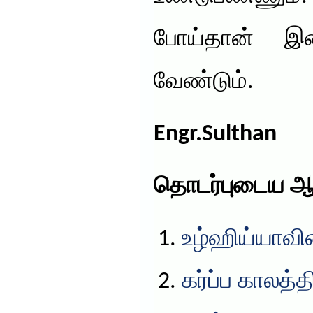
போய்தான் இ
வேண்டும்.
Engr.Sulthan
தொடர்புடைய ஆ
உழ்ஹிய்யாவின
கர்ப்ப காலத்