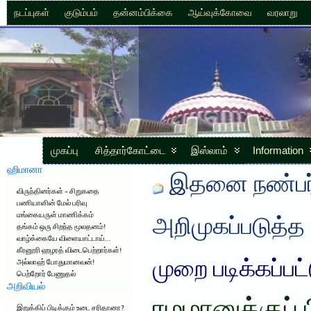
நடப்புகள்
குடும்பம்
தன்னம்பிக்கை
ஆய்வுக்கோவை
வரலாறு
முகப்பு
சித்தார்கோட்டை
இஸ்லாம்
Information
ஹிமானா
இதனை நண்பர்
விருந்தினர்கள் – சிறுகதை
பணியாளின் மேல் பரிவு
மங்கையருள் மாணிக்கம்
அறிமுகப்படுத்த
தங்கம் ஒரு சிறந்த மூலதனம்!
வாழ்க்கையே விளையாட்டாய்…
கீரனூரி ஹழரத் விடைபெற்றார்கள்!
முறை படிக்கப்பட
அல்லாஹ் போதுமானவன்!
பெற்றோர் பேணுதல்
அறிவியல்
இறுக்கிப் பிடிக்கும் உடை சரிதானா?