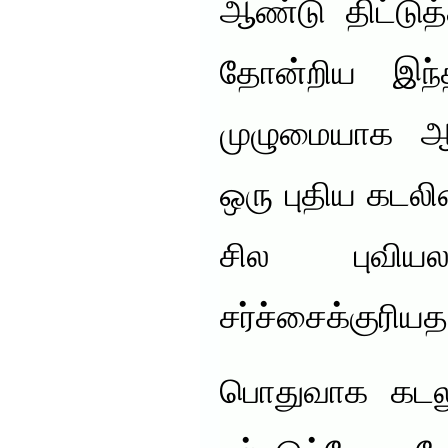
ஆண்டு திட்டுத
தோன்றிய இந்த
முழுமையாக ஆர
ஒரு புதிய கடலி
சில புவியல
சர்ச்சைக்குரியத
பொதுவாக கடலுக