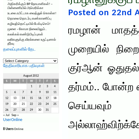
ரமழானுக்குப் ப
அதிகரிக்கும் BP நோயாளிகள்! –
பின்னணியில் அமெரிக்கா
Posted on 22nd 
உடலை ஃபிட்டாக வைத்துக் கொள்ள!
தொலை தொடர்பு கண்காணிப்பு
கழிவுத்தொட்டியில் பேக்டிசெம்!
ரமழான் மாதத
மூளை – கோமா நிலையிலும்..
கலக்கல் கண்டுபிடிப்புகள்
வலிகளுக்கு விரல்களை உருட்டினால்
தீர்வு
முறையில் நிறை
தலைப்புகளில் தேட
தலைப்புகளில்
தேட
குர்ஆன் ஓதுதல்,
தேதிவாரியாக பதிவுகள்
August 2012
S
M
T
W
T
F
S
தர்மம்.. போன
1
2
3
4
5
6
7
8
9
10
11
12
13
14
15
16
17
18
செய்யவும்
19
20
21
22
23
24
25
26
27
28
29
30
31
« Jul
Sep »
UserOnline
அல்லாஹ்விற்க
8 Users
Online