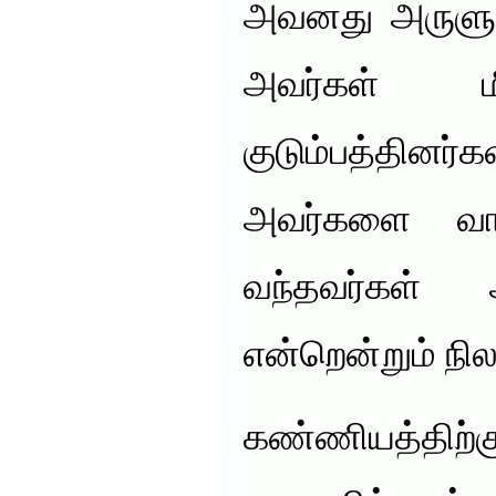
அவனது அருளும் 
அவர்கள் மீ
குடும்பத்தி
அவர்களை வாய்
வந்தவர்கள் 
என்றென்றும் நி
கண்ணியத்திற்