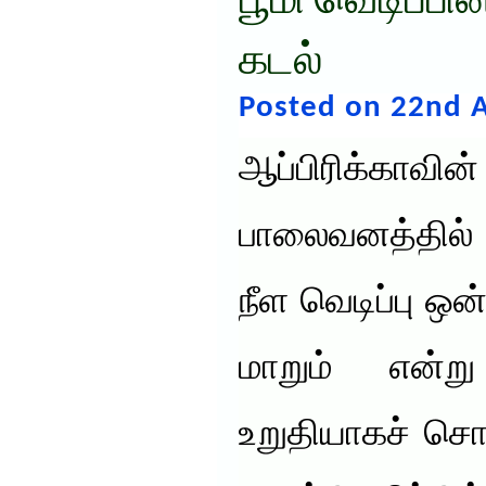
பூமி வெடிப்பின
கடல்
Posted on 22nd 
ஆப்பிரிக்க
பாலைவனத்தில் 
நீள வெடிப்பு ஒன
மாறும் என்று
உறுதியாகச் சொல