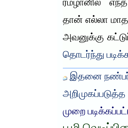
ரமழானில் எ
தான் எல்லா மா
அவனுக்கு கட்ட
தொடர்ந்து படிக்
இதனை நண்பர்
அறிமுகப்படுத்த
முறை படிக்கப்பட