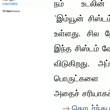
« Jul
Sep »
நம் உடலின் த
UserOnline
53 Users
Online
`இம்யூன் சிஸ்ட
உள்ளது. சில ந
இந்த சிஸ்டம் 
விடுகிறது. 
பொருட்களை ச
அதைச் சரியாகக
. . →
தொடர்ந்து 