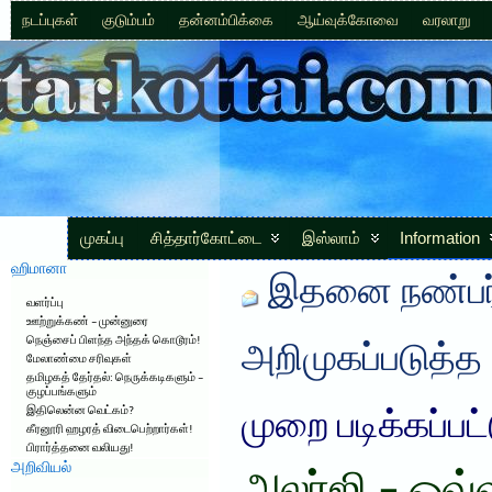
நடப்புகள்
குடும்பம்
தன்னம்பிக்கை
ஆய்வுக்கோவை
வரலாறு
முகப்பு
சித்தார்கோட்டை
இஸ்லாம்
Information
ஹிமானா
இதனை நண்பர்
வளர்ப்பு
ஊற்றுக்கண் – முன்னுரை
நெஞ்சைப் பிளந்த அந்தக் கொடூரம்!
அறிமுகப்படுத்த
மேலாண்மை சரிவுகள்
தமிழகத் தேர்தல்: நெருக்கடிகளும் –
குழப்பங்களும்
இதிலென்ன வெட்கம்?
முறை படிக்கப்பட
கீரனூரி ஹழரத் விடைபெற்றார்கள்!
பிரார்த்தனை வலியது!
அறிவியல்