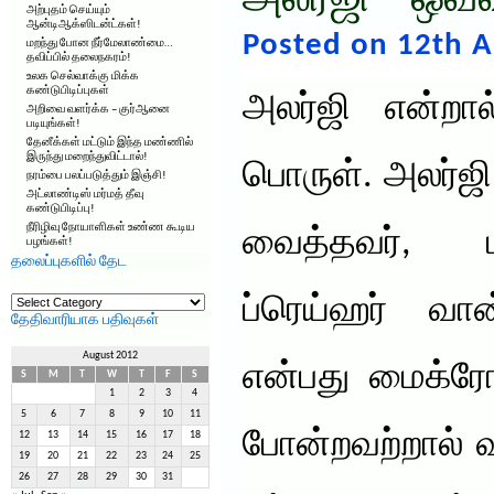
அலர்ஜி – ஒவ
அற்புதம் செய்யும்
ஆன்டிஆக்ஸிடன்ட்கள்!
Posted on 12th A
மறந்து போன நீர்மேலாண்மை…
தவிப்பில் தலைநகரம்!
உலக செல்வாக்கு மிக்க
கண்டுபிடிப்புகள்
அலர்ஜி என்றா
அறிவை வளர்க்க – குர்ஆனை
படியுங்கள்!
தேனீக்கள் மட்டும் இந்த மண்ணில்
இருந்து மறைந்துவிட்டால்!
பொருள். அலர்ஜ
நரம்பை பலப்படுத்தும் இஞ்சி!
அட்லாண்டிஸ் மர்மத் தீவு
கண்டுபிடிப்பு!
நீரிழிவு நோயாளிகள் உண்ண கூடிய
வைத்தவர், ட
பழங்கள்!
தலைப்புகளில் தேட
தலைப்புகளில்
ப்ரெய்ஹர் வான
தேட
தேதிவாரியாக பதிவுகள்
August 2012
என்பது மைக்ரோப
S
M
T
W
T
F
S
1
2
3
4
5
6
7
8
9
10
11
போன்றவற்றால் 
12
13
14
15
16
17
18
19
20
21
22
23
24
25
26
27
28
29
30
31