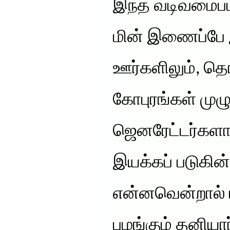
இந்த வடிவமைப்பு
மின் இணைப்பே 
ஊர்களிலும், த
கோபுரங்கள் முழு
ஜெனரேட்டர்களால்
இயக்கப் படுகி
என்னவென்றால் 
புழங்கும் தனிய