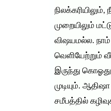
நிலக்கரியிலும், ந
முறையிலும் மட்ட
விஷயமல்ல. நாம்
வெளியேற்றும் வீ
இருந்து கொஓது 
முடியும். ஆதி
சமீபத்தில் கழிவு