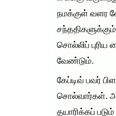
நமக்குள் வளர வ
சந்ததிகளுக்கு
சொல்லிப் புரிய 
வேண்டும்.
கேப்டிவ் பவர் ப
சொல்வார்கள். அ
தயாரிக்கப் படு