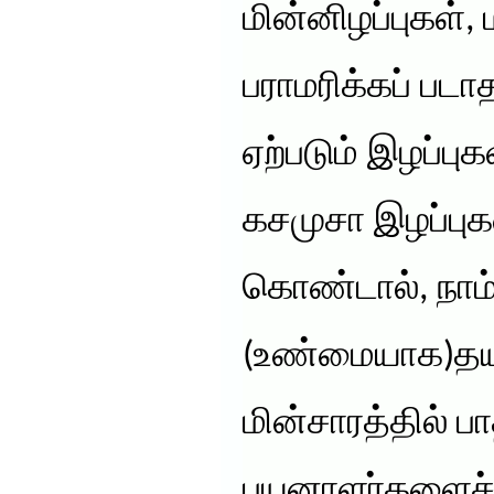
மின்னிழப்புகள், 
பராமரிக்கப் பட
ஏற்படும் இழப்புக
கசமுசா இழப்புக
கொண்டால், நாம
(உண்மையாக)தயா
மின்சாரத்தில் ப
பயனாளர்களைச்