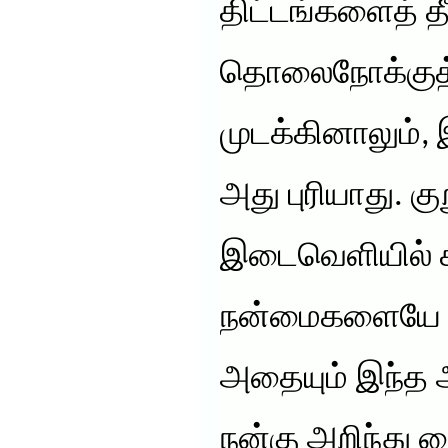
திட்டங்களைத் தீ
தொலைநோக்குத் 
முடக்கினாலும்,
அது புரியாது. க
இடைவெளியில் க
நன்மைகளையே நாம
அதையும் இந்த 
நன்கு அறிந்து 