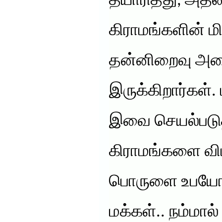
தயாரித்து, அதன
கிராமங்களின் 
தன்னிறைவு அடை
இருக்கிறார்கள்.
இவை செயல்படுத
கிராமங்களை வ
பொருளை உபயோகி
மக்கள்.. நம்மால