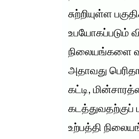
சுற்றியுள்ள பகுத
உபயோகப்படும் வி
நிலையங்களை வ
அதாவது பெரிதா
கட்டி, மின்சாரத
கடத்துவதற்குப் ப
உற்பத்தி நிலை