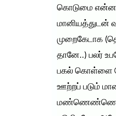
கொடுமை என்னவ
மானியத்துடன் வ
முறைகேடாக (தெ
தானே..) பலர் உப
பகல் கொள்ளை ப
ஊற்றப் படும் மா
மண்ணெண்ணெய் 