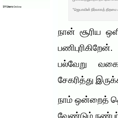
19 Users
Online
“ஜெயாவின் நிர்வாகத் திறமை 
நான் சூரிய ஒள
பணிபுரிகிறேன
பல்வேறு வக
சேகரித்து இருக்
நாம் ஒன்றைத் 
வேண்டும் நண்பர