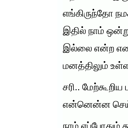
எங்கிருந்தோ நமக
இதில் நாம் ஒன்ற
இல்லை என்ற எண
மனத்திலும் உள்
சரி.. மேற்கூறிய 
என்னென்ன செய்
நாம் எப்போதும்