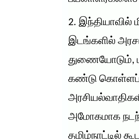
2. இந்தியாவில் ம
இடங்களில் அரச
துணையோடும், மற
கண்டு கொள்ளப்
அரசியல்வாதிகள
அமோகமாக நடந்த
தமிழ்நாட்டில் க