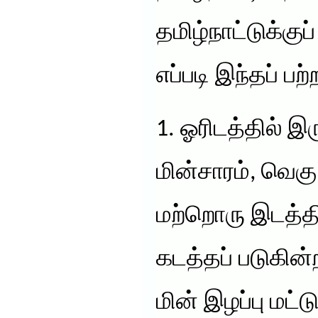
தமிழ்நாட்டுக்க
எப்படி இந்தப் பற
1. ஓரிடத்தில் இர
மின்சாரம், வெகு
மற்றொரு இடத்திற
கடத்தப் படுகின
மின் இழப்பு மட்டு