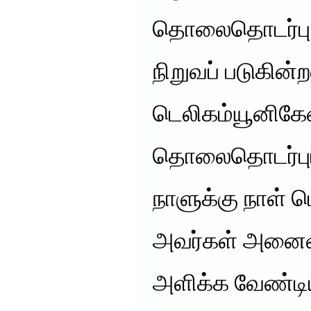
தொலைதொடர்பு 
நிறுவப் படுகின்ற
டெலிகம்யூனிகே
தொலைதொடர்புப
நாளுக்கு நாள் ப
அவர்கள் அனைவ
அளிக்க வேண்டி