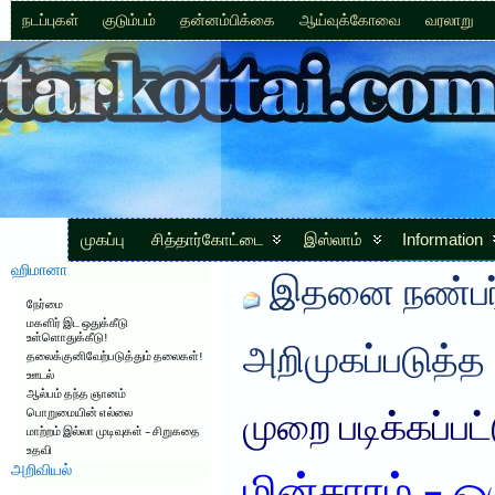
நடப்புகள்
குடும்பம்
தன்னம்பிக்கை
ஆய்வுக்கோவை
வரலாறு
முகப்பு
சித்தார்கோட்டை
இஸ்லாம்
Information
ஹிமானா
இதனை நண்பர்
நேர்மை
மகளிர் இட ஒதுக்கீடு
உள்ளொதுக்கீடு!
அறிமுகப்படுத்த
தலைக்குனிவேற்படுத்தும் தலைகள்!
ஊடல்
ஆல்பம் தந்த ஞானம்
பொறுமையின் எல்லை
முறை படிக்கப்பட
மாற்றம் இல்லா முடிவுகள் – சிறுகதை
உதவி
அறிவியல்