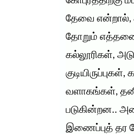
கோபுரத்திற்கு ம
தேவை என்றால், 
தோறும் எத்தனை
கல்லூரிகள், அடு
குடியிருப்புகள
வளாகங்கள், தனி
படுகின்றன.. அன
இணைப்புத் தர 