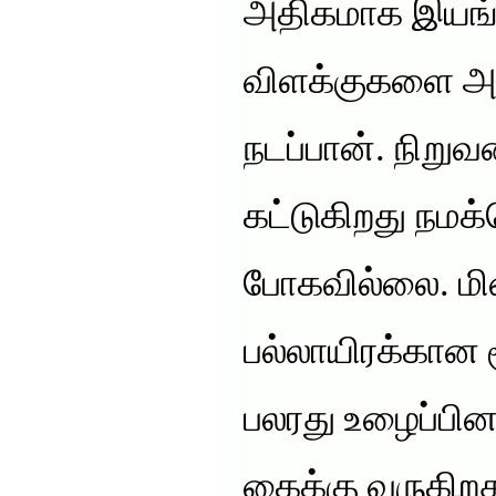
அதிகமாக இயங்க
விளக்குகளை 
நடப்பான். நிறு
கட்டுகிறது நம
போகவில்லை. மின
பல்லாயிரக்கான 
பலரது உழைப்பின
கைக்கு வருகிற