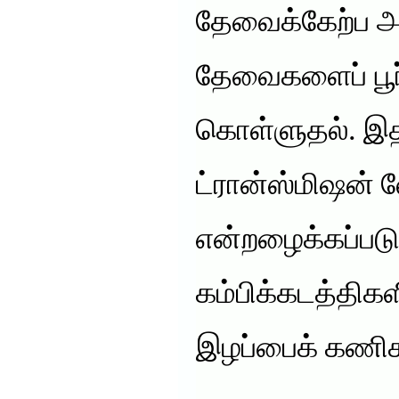
தேவைக்கேற்ப அ
தேவைகளைப் பூர்
கொள்ளுதல். இத
ட்ரான்ஸ்மிஷன்
என்றழைக்கப்படு
கம்பிக்கடத்திகள
இழப்பைக் கணிச