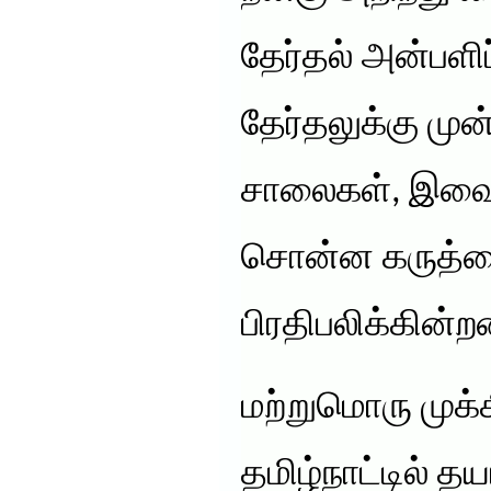
தேர்தல் அன்பளி
தேர்தலுக்கு முன
சாலைகள், இவை 
சொன்ன கருத்த
பிரதிபலிக்கின்ற
மற்றுமொரு முக்
தமிழ்நாட்டில் தய