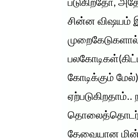
படுகிறதோ, அதே
சின்ன விஷயம் இ
முறைகேடுகளால
பலகோடிகள்(கிட்ட
கோடிக்கும் மேல்)
ஏற்படுகிறதாம்.. 
தொலைத்தொடர்பு
தேவையான மின்ச