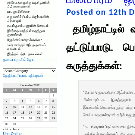
மின்சாரம் – 
சந்தேகங்களுக்கு மருத்துவரின்
ஆலோசனைகள்!
Posted on 12th 
மரபணு சிகிச்சை
கரு வளர்ச்சியும் அல்குர்ஆனின்
அற்புதமும்
கூடங்குளம் அணுமின் நிலையம்
தமிழ்நாட்டில
இலந்தை மரத்தின் மருத்துவ
குணங்கள்
ஹேக்கிங் என்றால் என்ன?
தட்டுப்பாடு. ப
உயிர் காக்கும் அற்புத தனிமம்
கால்சியம்
இரத்தம் பற்றிய தகவல்கள்!
தலைப்புகளில் தேட
கருத்துக்கள்:
தலைப்புகளில்
தேட
தேதிவாரியாக பதிவுகள்
December 2012
S
M
T
W
T
F
S
“போன ஜெயலலிதா ஆட்சியில மின் 
1
மின்சாரம் கூட இருந்ததாம்
2
3
4
5
6
7
8
இயங்கிக் கொண்டிருந்த எந்த மி
9
10
11
12
13
14
15
16
17
18
19
20
21
22
செய்யாததால்தான் தற்போது 
23
24
25
26
27
28
29
30
31
“கூடங்குளம் பிரச்னையை திசை த
« Nov
Jan »
UserOnline
முக்கியத்துவத்தைப் புரிய வை