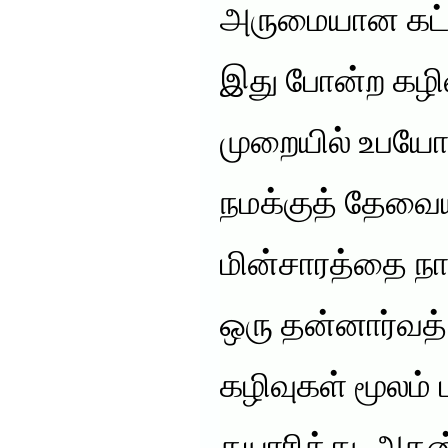
அருமையான கட்டு
இது போன்ற கழி
முறையில் உபயோக
நமக்குத் தேவ
மின்சாரத்தை நாம
ஒரு தன்னார்வத
கழிவுகள் மூலம் 