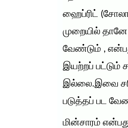
ஹைப்ரிட் (சோலார
முறையில் தானே
வேண்டும் , என்
இயற்றப் பட்டும்
இல்லை.இவை சர
படுத்தப் பட வேண
மின்சாரம் என்பத